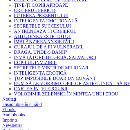
ȚINE-ȚI COPIII APROAPE
CREIERUL FERICIT
PUTEREA PREZENTULUI
INTELIGENȚA EMOȚIONALĂ
SECRETELE SUCCESULUI
ANTRENEAZĂ-ȚI CREIERUL
ATITUDINEA ESTE TOTUL
ÎMBLÂNZIREA ANXIETĂȚII
CURAJUL DE A FI VULNERABIL
DRAGĂ, UNDE-S BANII?
INVĂȚĂTORII DE GRIJĂ. SALVATORII
COPILUL INVIZIBIL
SECRETELE MINȚII DE MILIONAR
INTELIGENȚA EROTICĂ
ȚUP. IMPOSIBIL E DOAR UN CUVÂNT
CUM SĂ LE VORBIM COPIILOR ASTFEL ÎNCÂT SĂ N
CARTEA ÎNȚELEPCIUNII
VOLODIMIR ZELENSKI. ÎN MINTEA UNUI EROU
Noutăți
Disponibile în curând
Ebooks
Audiobooks
Imprints
Newsletter