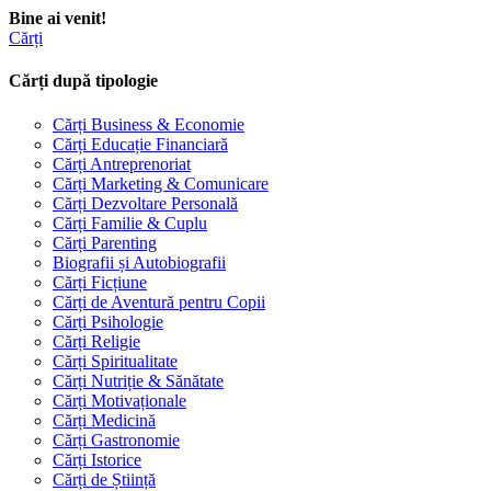
Bine ai venit!
Cărți
Cărți după tipologie
Cărți Business & Economie
Cărți Educație Financiară
Cărți Antreprenoriat
Cărți Marketing & Comunicare
Cărți Dezvoltare Personală
Cărți Familie & Cuplu
Cărți Parenting
Biografii și Autobiografii
Cărți Ficțiune
Cărți de Aventură pentru Copii
Cărți Psihologie
Cărți Religie
Cărți Spiritualitate
Cărți Nutriție & Sănătate
Cărți Motivaționale
Cărți Medicină
Cărți Gastronomie
Cărți Istorice
Cărți de Știință