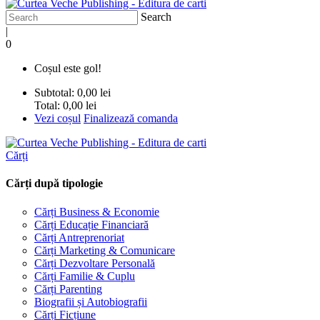
Search
|
0
Coșul este gol!
Subtotal:
0,00 lei
Total:
0,00 lei
Vezi coșul
Finalizează comanda
Cărți
Cărți după tipologie
Cărți Business & Economie
Cărți Educație Financiară
Cărți Antreprenoriat
Cărți Marketing & Comunicare
Cărți Dezvoltare Personală
Cărți Familie & Cuplu
Cărți Parenting
Biografii și Autobiografii
Cărți Ficțiune