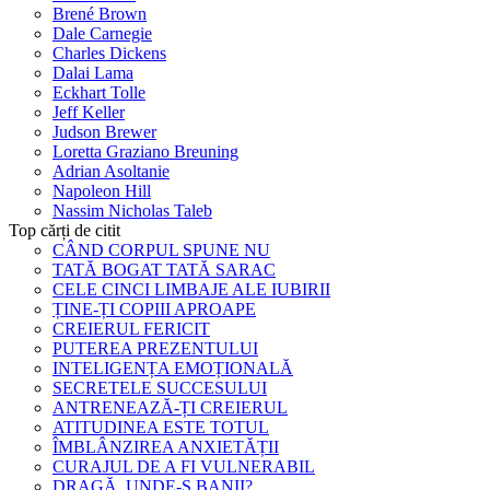
Brené Brown
Dale Carnegie
Charles Dickens
Dalai Lama
Eckhart Tolle
Jeff Keller
Judson Brewer
Loretta Graziano Breuning
Adrian Asoltanie
Napoleon Hill
Nassim Nicholas Taleb
Top cărți de citit
CÂND CORPUL SPUNE NU
TATĂ BOGAT TATĂ SARAC
CELE CINCI LIMBAJE ALE IUBIRII
ȚINE-ȚI COPIII APROAPE
CREIERUL FERICIT
PUTEREA PREZENTULUI
INTELIGENȚA EMOȚIONALĂ
SECRETELE SUCCESULUI
ANTRENEAZĂ-ȚI CREIERUL
ATITUDINEA ESTE TOTUL
ÎMBLÂNZIREA ANXIETĂȚII
CURAJUL DE A FI VULNERABIL
DRAGĂ, UNDE-S BANII?