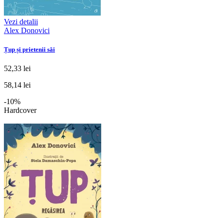
Vezi detalii
Alex Donovici
Țup și prietenii săi
52,33 lei
58,14 lei
-10%
Hardcover