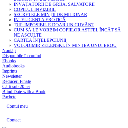
INVĂȚĂTORII DE GRIJĂ. SALVATORII
COPILUL INVIZIBIL
SECRETELE MINȚII DE MILIONAR
INTELIGENȚA EROTICĂ
ȚUP. IMPOSIBIL E DOAR UN CUVÂNT
CUM SĂ LE VORBIM COPIILOR ASTFEL ÎNCÂT SĂ
NE ASCULTE
CARTEA ÎNȚELEPCIUNII
VOLODIMIR ZELENSKI. ÎN MINTEA UNUI EROU
Noutăți
Disponibile în curând
Ebooks
Audiobooks
Imprints
Newsletter
Reduceri Finale
Cărți sub 20 lei
Blind Date with a Book
Pachete
Contul meu
Contact