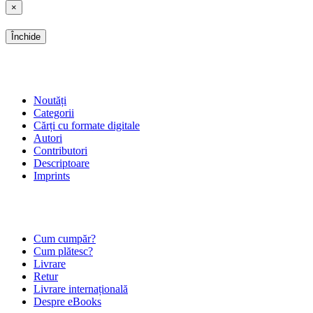
×
Închide
SHOP
Noutăți
Categorii
Cărți cu formate digitale
Autori
Contributori
Descriptoare
Imprints
ÎNTREBĂRI FRECVENTE
Cum cumpăr?
Cum plătesc?
Livrare
Retur
Livrare internațională
Despre eBooks