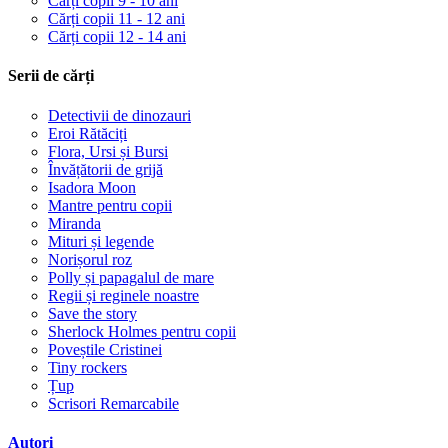
Cărți copii 9 - 10 ani
Cărți copii 11 - 12 ani
Cărți copii 12 - 14 ani
Serii de cărți
Detectivii de dinozauri
Eroi Rătăciți
Flora, Ursi și Bursi
Învățătorii de grijă
Isadora Moon
Mantre pentru copii
Miranda
Mituri și legende
Norișorul roz
Polly și papagalul de mare
Regii și reginele noastre
Save the story
Sherlock Holmes pentru copii
Poveștile Cristinei
Tiny rockers
Țup
Scrisori Remarcabile
Autori