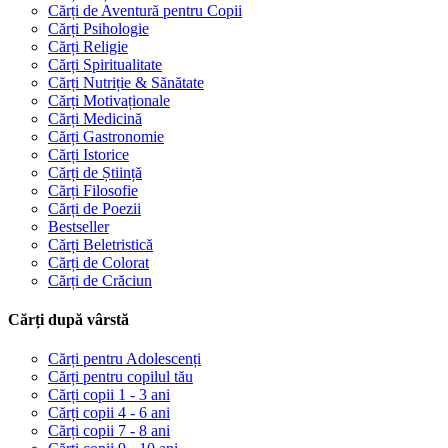
Cărți de Aventură pentru Copii
Cărți Psihologie
Cărți Religie
Cărți Spiritualitate
Cărți Nutriție & Sănătate
Cărți Motivaționale
Cărți Medicină
Cărți Gastronomie
Cărți Istorice
Cărți de Știință
Cărți Filosofie
Cărți de Poezii
Bestseller
Cărți Beletristică
Cărți de Colorat
Cărți de Crăciun
Cărți după vârstă
Cărți pentru Adolescenți
Cărți pentru copilul tău
Cărți copii 1 - 3 ani
Cărți copii 4 - 6 ani
Cărți copii 7 - 8 ani