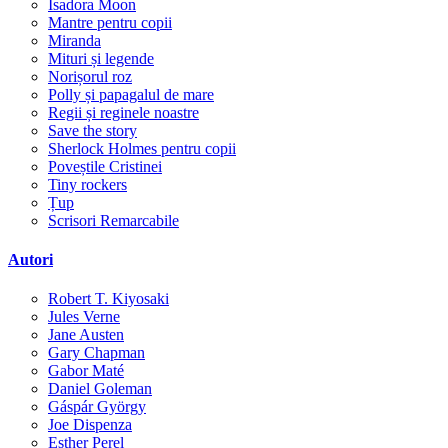
Isadora Moon
Mantre pentru copii
Miranda
Mituri și legende
Norișorul roz
Polly și papagalul de mare
Regii și reginele noastre
Save the story
Sherlock Holmes pentru copii
Poveștile Cristinei
Tiny rockers
Țup
Scrisori Remarcabile
Autori
Robert T. Kiyosaki
Jules Verne
Jane Austen
Gary Chapman
Gabor Maté
Daniel Goleman
Gáspár György
Joe Dispenza
Esther Perel