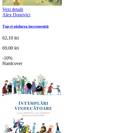
Vezi detalii
Alex Donovici
Țup și pădurea încremenită
62,10 lei
69,00 lei
-10%
Hardcover