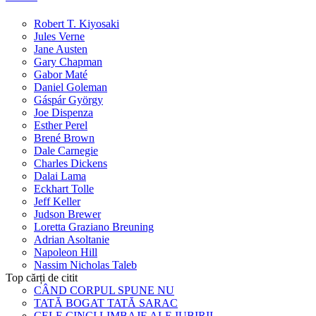
Robert T. Kiyosaki
Jules Verne
Jane Austen
Gary Chapman
Gabor Maté
Daniel Goleman
Gáspár György
Joe Dispenza
Esther Perel
Brené Brown
Dale Carnegie
Charles Dickens
Dalai Lama
Eckhart Tolle
Jeff Keller
Judson Brewer
Loretta Graziano Breuning
Adrian Asoltanie
Napoleon Hill
Nassim Nicholas Taleb
Top cărți de citit
CÂND CORPUL SPUNE NU
TATĂ BOGAT TATĂ SARAC
CELE CINCI LIMBAJE ALE IUBIRII