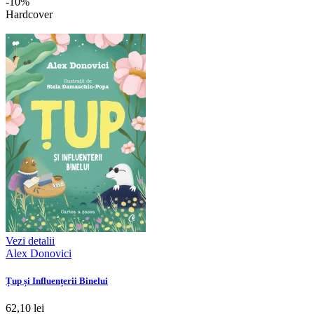
-10%
Hardcover
Vezi detalii
Alex Donovici
Țup și Influențerii Binelui
62,10 lei