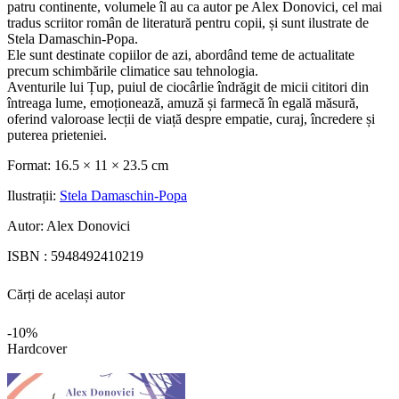
patru continente, volumele îl au ca autor pe Alex Donovici, cel mai
tradus scriitor român de literatură pentru copii, și sunt ilustrate de
Stela Damaschin-Popa.
Ele sunt destinate copiilor de azi, abordând teme de actualitate
precum schimbările climatice sau tehnologia.
Aventurile lui Țup, puiul de ciocârlie îndrăgit de micii cititori din
întreaga lume, emoționează, amuză și farmecă în egală măsură,
oferind valoroase lecții de viață despre empatie, curaj, încredere și
puterea prieteniei.
Format:
16.5 × 11 × 23.5 cm
Ilustrații:
Stela Damaschin-Popa
Autor:
Alex Donovici
ISBN :
5948492410219
Cărți de același autor
-10%
Hardcover