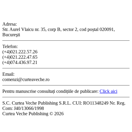
CONTACT
Adresa:
Str. Aurel Vlaicu nr. 35, corp B, sector 2, cod poștal 020091,
Bucureşti
Telefon:
(+4)021.222.57.26
(+4)021.222.47.65
(+4)074.436.97.21
Email:
comenzi@curteaveche.ro
Pentru manuscrise consultați condițiile de publicare:
Click aici
S.C. Curtea Veche Publishing S.R.L. CUI: RO11348249 Nr. Reg.
Com: J40/13066/1998
Curtea Veche Publishing © 2026