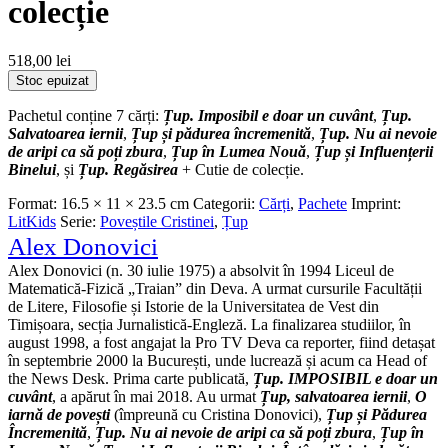
colecție
518,00 lei
Stoc epuizat
Pachetul conține 7 cărți:
Țup. Imposibil e doar un cuvânt
,
Țup.
Salvatoarea iernii
,
Țup și pădurea încremenită
,
Țup. Nu ai nevoie
de aripi ca să poți zbura
,
Țup în Lumea Nouă
,
Țup și Influențerii
Binelui
, și
Țup. Regăsirea
+ Cutie de colecție.
Format:
16.5 × 11 × 23.5 cm
Categorii:
Cărți
,
Pachete
Imprint:
LitKids
Serie:
Poveștile Cristinei
,
Țup
Alex Donovici
Alex Donovici (n. 30 iulie 1975) a absolvit în 1994 Liceul de
Matematică-Fizică „Traian” din Deva. A urmat cursurile Facultății
de Litere, Filosofie și Istorie de la Universitatea de Vest din
Timișoara, secția Jurnalistică-Engleză. La finalizarea studiilor, în
august 1998, a fost angajat la Pro TV Deva ca reporter, fiind detașat
în septembrie 2000 la București, unde lucrează și acum ca Head of
the News Desk. Prima carte publicată,
Țup. IMPOSIBIL e doar un
cuvânt
, a apărut în mai 2018. Au urmat
Țup, salvatoarea iernii
,
O
iarnă de povești
(împreună cu Cristina Donovici),
Țup și Pădurea
Încremenită
,
Țup. Nu ai nevoie de aripi ca să poți zbura
,
Țup în