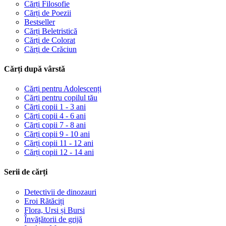
Cărți Filosofie
Cărți de Poezii
Bestseller
Cărți Beletristică
Cărți de Colorat
Cărți de Crăciun
Cărți după vârstă
Cărți pentru Adolescenți
Cărți pentru copilul tău
Cărți copii 1 - 3 ani
Cărți copii 4 - 6 ani
Cărți copii 7 - 8 ani
Cărți copii 9 - 10 ani
Cărți copii 11 - 12 ani
Cărți copii 12 - 14 ani
Serii de cărți
Detectivii de dinozauri
Eroi Rătăciți
Flora, Ursi și Bursi
Învățătorii de grijă