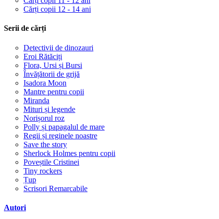
Cărți copii 11 - 12 ani
Cărți copii 12 - 14 ani
Serii de cărți
Detectivii de dinozauri
Eroi Rătăciți
Flora, Ursi și Bursi
Învățătorii de grijă
Isadora Moon
Mantre pentru copii
Miranda
Mituri și legende
Norișorul roz
Polly și papagalul de mare
Regii și reginele noastre
Save the story
Sherlock Holmes pentru copii
Poveștile Cristinei
Tiny rockers
Țup
Scrisori Remarcabile
Autori