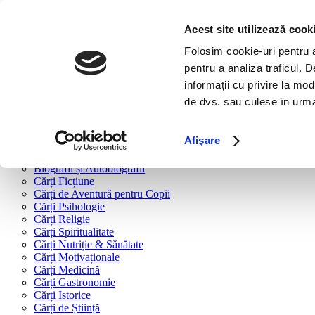
Bine ai venit!
Cărți
Acest site utilizează cook
Folosim cookie-uri pentru a 
Cărți după tipologie
pentru a analiza traficul. 
Cărți Business & Economie
informații cu privire la mod
Cărți Educație Financiară
de dvs. sau culese în urma f
Cărți Antreprenoriat
Cărți Marketing & Comunicare
Cărți Dezvoltare Personală
Afişare
Cărți Familie & Cuplu
Cărți Parenting
Biografii și Autobiografii
Cărți Ficțiune
Cărți de Aventură pentru Copii
Cărți Psihologie
Cărți Religie
Cărți Spiritualitate
Cărți Nutriție & Sănătate
Cărți Motivaționale
Cărți Medicină
Cărți Gastronomie
Cărți Istorice
Cărți de Știință