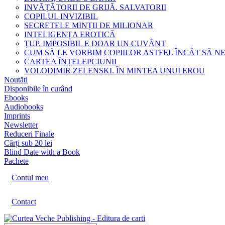
INVĂȚĂTORII DE GRIJĂ. SALVATORII
COPILUL INVIZIBIL
SECRETELE MINȚII DE MILIONAR
INTELIGENȚA EROTICĂ
ȚUP. IMPOSIBIL E DOAR UN CUVÂNT
CUM SĂ LE VORBIM COPIILOR ASTFEL ÎNCÂT SĂ N
CARTEA ÎNȚELEPCIUNII
VOLODIMIR ZELENSKI. ÎN MINTEA UNUI EROU
Noutăți
Disponibile în curând
Ebooks
Audiobooks
Imprints
Newsletter
Reduceri Finale
Cărți sub 20 lei
Blind Date with a Book
Pachete
Contul meu
Contact