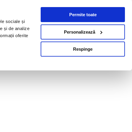
Permite toate
le sociale și
te și de analize
Personalizează
ormații oferite
Respinge