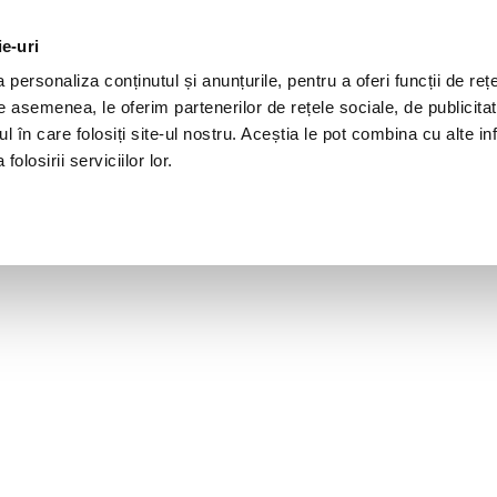
ie-uri
personaliza conținutul și anunțurile, pentru a oferi funcții de rețe
De asemenea, le oferim partenerilor de rețele sociale, de publicita
ul în care folosiți site-ul nostru. Aceștia le pot combina cu alte inf
olosirii serviciilor lor.