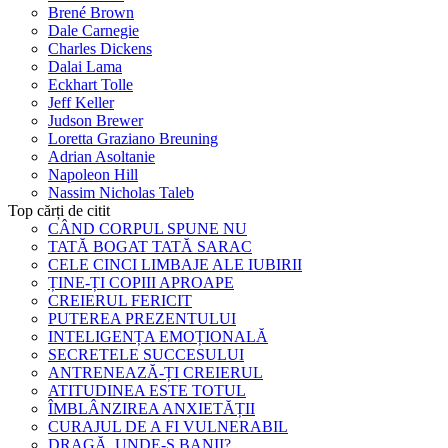
Brené Brown
Dale Carnegie
Charles Dickens
Dalai Lama
Eckhart Tolle
Jeff Keller
Judson Brewer
Loretta Graziano Breuning
Adrian Asoltanie
Napoleon Hill
Nassim Nicholas Taleb
Top cărți de citit
CÂND CORPUL SPUNE NU
TATĂ BOGAT TATĂ SARAC
CELE CINCI LIMBAJE ALE IUBIRII
ȚINE-ȚI COPIII APROAPE
CREIERUL FERICIT
PUTEREA PREZENTULUI
INTELIGENȚA EMOȚIONALĂ
SECRETELE SUCCESULUI
ANTRENEAZĂ-ȚI CREIERUL
ATITUDINEA ESTE TOTUL
ÎMBLÂNZIREA ANXIETĂȚII
CURAJUL DE A FI VULNERABIL
DRAGĂ, UNDE-S BANII?