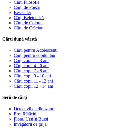
Cărți Filosofie
Cărți de Poezii
Bestseller
Cărți Beletristică
Cărți de Colorat
Cărți de Crăciun
Cărți după vârstă
Cărți pentru Adolescenți
Cărți pentru copilul tău
Cărți copii 1 - 3 ani
Cărți copii 4 - 6 ani
Cărți copii 7 - 8 ani
Cărți copii 9 - 10 ani
Cărți copii 11 - 12 ani
Cărți copii 12 - 14 ani
Serii de cărți
Detectivii de dinozauri
Eroi Rătăciți
Flora, Ursi și Bursi
Învățătorii de grijă