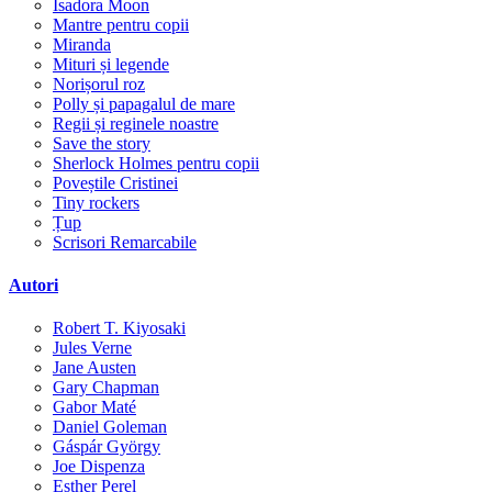
Isadora Moon
Mantre pentru copii
Miranda
Mituri și legende
Norișorul roz
Polly și papagalul de mare
Regii și reginele noastre
Save the story
Sherlock Holmes pentru copii
Poveștile Cristinei
Tiny rockers
Țup
Scrisori Remarcabile
Autori
Robert T. Kiyosaki
Jules Verne
Jane Austen
Gary Chapman
Gabor Maté
Daniel Goleman
Gáspár György
Joe Dispenza
Esther Perel