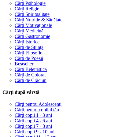
Cărți Psihologie
Cărți Religie
Cărți Spiritualitate
Cărți Nutriție & Sănătate
Cărți Motivaționale
Cărți Medicină
Cărți Gastronomie
Cărți Istorice
Cărți de Știință
Cărți Filosofie
Cărți de Poezii
Bestseller
Cărți Beletristică
Cărți de Colorat
Cărți de Crăciun
Cărți după vârstă
Cărți pentru Adolescenți
Cărți pentru copilul tău
Cărți copii 1 - 3 ani
Cărți copii 4 - 6 ani
Cărți copii 7 - 8 ani
Cărți copii 9 - 10 ani