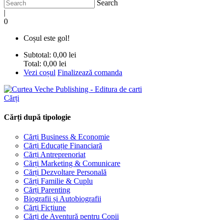
Search
|
0
Coșul este gol!
Subtotal:
0,00 lei
Total:
0,00 lei
Vezi coșul
Finalizează comanda
Cărți
Cărți după tipologie
Cărți Business & Economie
Cărți Educație Financiară
Cărți Antreprenoriat
Cărți Marketing & Comunicare
Cărți Dezvoltare Personală
Cărți Familie & Cuplu
Cărți Parenting
Biografii și Autobiografii
Cărți Ficțiune
Cărți de Aventură pentru Copii