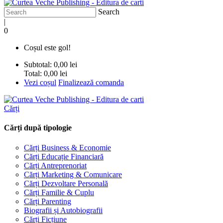
Search
|
0
Coșul este gol!
Subtotal:
0,00 lei
Total:
0,00 lei
Vezi coșul
Finalizează comanda
Cărți
Cărți după tipologie
Cărți Business & Economie
Cărți Educație Financiară
Cărți Antreprenoriat
Cărți Marketing & Comunicare
Cărți Dezvoltare Personală
Cărți Familie & Cuplu
Cărți Parenting
Biografii și Autobiografii
Cărți Ficțiune