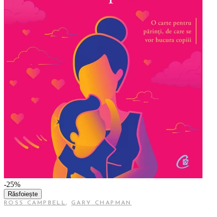
-25%
Răsfoiește
ROSS CAMPBELL
,
GARY CHAPMAN