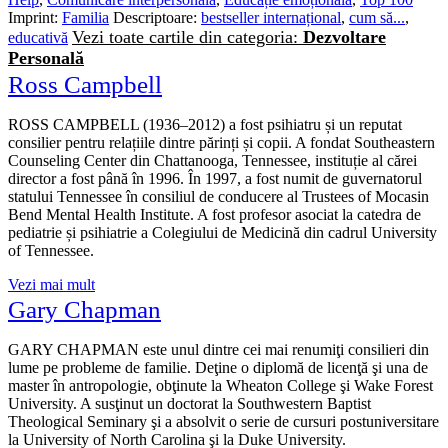
Imprint:
Familia
Descriptoare:
bestseller internațional
,
cum să...
,
Vezi toate cartile din categoria:
Dezvoltare
educativă
Personală
Ross Campbell
ROSS CAMPBELL (1936–2012) a fost psihiatru și un reputat
consilier pentru relațiile dintre părinți și copii. A fondat Southeastern
Counseling Center din Chattanooga, Tennessee, instituție al cărei
director a fost până în 1996. În 1997, a fost numit de guvernatorul
statului Tennessee în consiliul de conducere al Trustees of Mocasin
Bend Mental Health Institute. A fost profesor asociat la catedra de
pediatrie și psihiatrie a Colegiului de Medicină din cadrul University
of Tennessee.
Vezi mai mult
Gary Chapman
GARY CHAPMAN este unul dintre cei mai renumiţi consilieri din
lume pe probleme de familie. Deţine o diplomă de licenţă şi una de
master în antropologie, obţinute la Wheaton College şi Wake Forest
University. A susţinut un doctorat la Southwestern Baptist
Theological Seminary şi a absolvit o serie de cursuri postuniversitare
la University of North Carolina şi la Duke University.