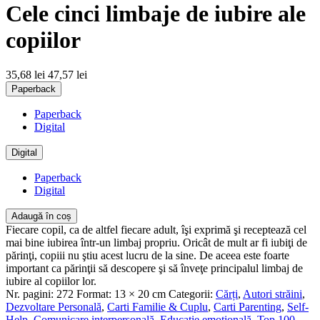
Cele cinci limbaje de iubire ale
copiilor
35,68 lei
47,57 lei
Paperback
Paperback
Digital
Digital
Paperback
Digital
Adaugă în coș
Fiecare copil, ca de altfel fiecare adult, îşi exprimă şi receptează cel
mai bine iubirea într‑un limbaj propriu. Oricât de mult ar fi iubiţi de
părinţi, copiii nu ştiu acest lucru de la sine. De aceea este foarte
important ca părinţii să descopere şi să înveţe principalul limbaj de
iubire al copiilor lor.
Nr. pagini:
272
Format:
13 × 20 cm
Categorii:
Cărți
,
Autori străini
,
Dezvoltare Personală
,
Carti Familie & Cuplu
,
Carti Parenting
,
Self-
Help
,
Comunicare interpersonală
,
Educație emoțională
,
Top 100