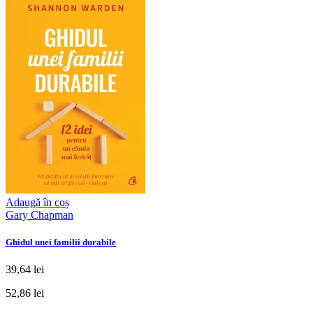
Adaugă în coș
Gary Chapman
Ghidul unei familii durabile
39,64 lei
52,86 lei