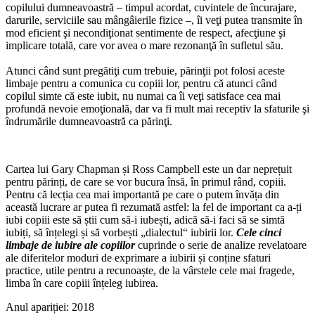
copilului dumneavoastră – timpul acordat, cuvintele de încurajare,
darurile, serviciile sau mângâierile fizice –, îi veţi putea transmite în
mod eficient şi necondiţionat sentimente de respect, afecţiune şi
implicare totală, care vor avea o mare rezonanţă în sufletul său.
Atunci când sunt pregătiţi cum trebuie, părinţii pot folosi aceste
limbaje pentru a comunica cu copiii lor, pentru că atunci când
copilul simte că este iubit, nu numai ca îi veţi satisface cea mai
profundă nevoie emoţională, dar va fi mult mai receptiv la sfaturile şi
îndrumările dumneavoastră ca părinţi.
Cartea lui Gary Chapman și Ross Campbell este un dar neprețuit
pentru părinți, de care se vor bucura însă, în primul rând, copiii.
Pentru că lecția cea mai importantă pe care o putem învăța din
această lucrare ar putea fi rezumată astfel: la fel de important ca a-ți
iubi copiii este să știi cum să-i iubești, adică să-i faci să se simtă
iubiți, să înțelegi și să vorbești „dialectul“ iubirii lor.
Cele cinci
limbaje de iubire ale copiilor
cuprinde o serie de analize revelatoare
ale diferitelor moduri de exprimare a iubirii și conține sfaturi
practice, utile pentru a recunoaște, de la vârstele cele mai fragede,
limba în care copiii înțeleg iubirea.
Anul apariției:
2018