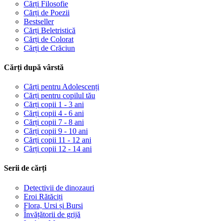
Cărți Filosofie
Cărți de Poezii
Bestseller
Cărți Beletristică
Cărți de Colorat
Cărți de Crăciun
Cărți după vârstă
Cărți pentru Adolescenți
Cărți pentru copilul tău
Cărți copii 1 - 3 ani
Cărți copii 4 - 6 ani
Cărți copii 7 - 8 ani
Cărți copii 9 - 10 ani
Cărți copii 11 - 12 ani
Cărți copii 12 - 14 ani
Serii de cărți
Detectivii de dinozauri
Eroi Rătăciți
Flora, Ursi și Bursi
Învățătorii de grijă