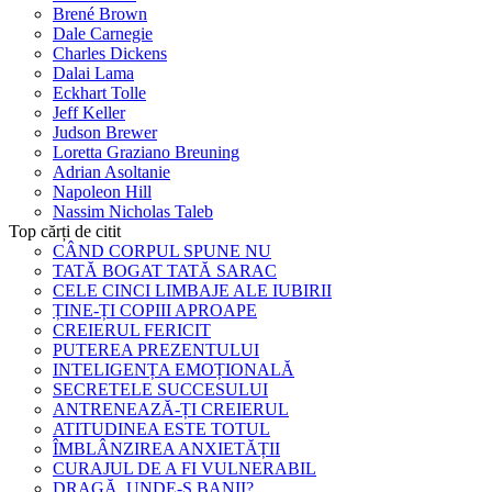
Brené Brown
Dale Carnegie
Charles Dickens
Dalai Lama
Eckhart Tolle
Jeff Keller
Judson Brewer
Loretta Graziano Breuning
Adrian Asoltanie
Napoleon Hill
Nassim Nicholas Taleb
Top cărți de citit
CÂND CORPUL SPUNE NU
TATĂ BOGAT TATĂ SARAC
CELE CINCI LIMBAJE ALE IUBIRII
ȚINE-ȚI COPIII APROAPE
CREIERUL FERICIT
PUTEREA PREZENTULUI
INTELIGENȚA EMOȚIONALĂ
SECRETELE SUCCESULUI
ANTRENEAZĂ-ȚI CREIERUL
ATITUDINEA ESTE TOTUL
ÎMBLÂNZIREA ANXIETĂȚII
CURAJUL DE A FI VULNERABIL
DRAGĂ, UNDE-S BANII?