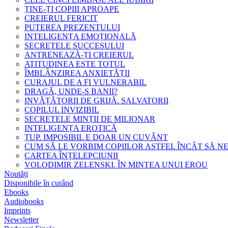
ȚINE-ȚI COPIII APROAPE
CREIERUL FERICIT
PUTEREA PREZENTULUI
INTELIGENȚA EMOȚIONALĂ
SECRETELE SUCCESULUI
ANTRENEAZĂ-ȚI CREIERUL
ATITUDINEA ESTE TOTUL
ÎMBLÂNZIREA ANXIETĂȚII
CURAJUL DE A FI VULNERABIL
DRAGĂ, UNDE-S BANII?
INVĂȚĂTORII DE GRIJĂ. SALVATORII
COPILUL INVIZIBIL
SECRETELE MINȚII DE MILIONAR
INTELIGENȚA EROTICĂ
ȚUP. IMPOSIBIL E DOAR UN CUVÂNT
CUM SĂ LE VORBIM COPIILOR ASTFEL ÎNCÂT SĂ N
CARTEA ÎNȚELEPCIUNII
VOLODIMIR ZELENSKI. ÎN MINTEA UNUI EROU
Noutăți
Disponibile în curând
Ebooks
Audiobooks
Imprints
Newsletter