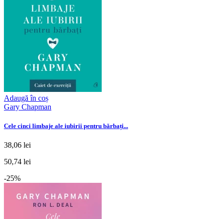
Adaugă în coș
Gary Chapman
Cele cinci limbaje ale iubirii pentru bărbați...
38,06 lei
50,74 lei
-25%