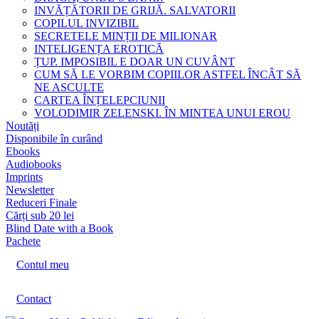
INVĂȚĂTORII DE GRIJĂ. SALVATORII
COPILUL INVIZIBIL
SECRETELE MINȚII DE MILIONAR
INTELIGENȚA EROTICĂ
ȚUP. IMPOSIBIL E DOAR UN CUVÂNT
CUM SĂ LE VORBIM COPIILOR ASTFEL ÎNCÂT SĂ
NE ASCULTE
CARTEA ÎNȚELEPCIUNII
VOLODIMIR ZELENSKI. ÎN MINTEA UNUI EROU
Noutăți
Disponibile în curând
Ebooks
Audiobooks
Imprints
Newsletter
Reduceri Finale
Cărți sub 20 lei
Blind Date with a Book
Pachete
Contul meu
Contact