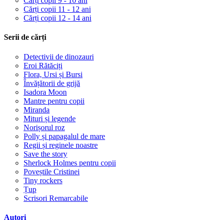
Cărți copii 9 - 10 ani
Cărți copii 11 - 12 ani
Cărți copii 12 - 14 ani
Serii de cărți
Detectivii de dinozauri
Eroi Rătăciți
Flora, Ursi și Bursi
Învățătorii de grijă
Isadora Moon
Mantre pentru copii
Miranda
Mituri și legende
Norișorul roz
Polly și papagalul de mare
Regii și reginele noastre
Save the story
Sherlock Holmes pentru copii
Poveștile Cristinei
Tiny rockers
Țup
Scrisori Remarcabile
Autori