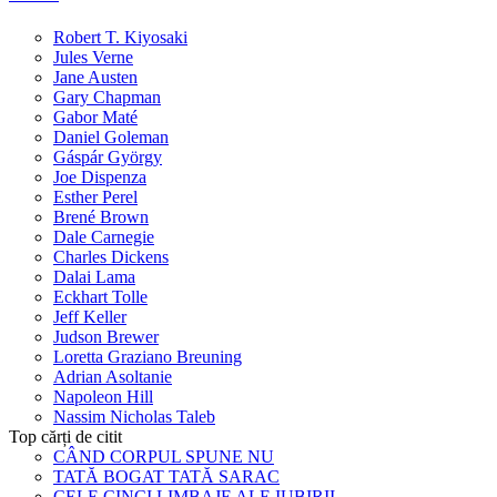
Robert T. Kiyosaki
Jules Verne
Jane Austen
Gary Chapman
Gabor Maté
Daniel Goleman
Gáspár György
Joe Dispenza
Esther Perel
Brené Brown
Dale Carnegie
Charles Dickens
Dalai Lama
Eckhart Tolle
Jeff Keller
Judson Brewer
Loretta Graziano Breuning
Adrian Asoltanie
Napoleon Hill
Nassim Nicholas Taleb
Top cărți de citit
CÂND CORPUL SPUNE NU
TATĂ BOGAT TATĂ SARAC
CELE CINCI LIMBAJE ALE IUBIRII