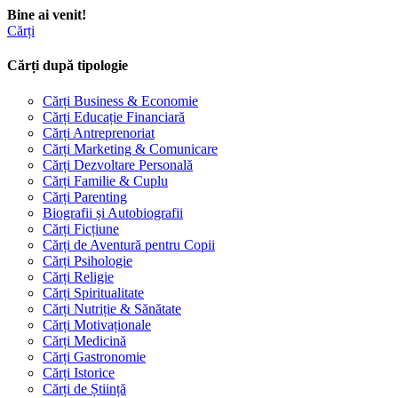
Bine ai venit!
Cărți
Cărți după tipologie
Cărți Business & Economie
Cărți Educație Financiară
Cărți Antreprenoriat
Cărți Marketing & Comunicare
Cărți Dezvoltare Personală
Cărți Familie & Cuplu
Cărți Parenting
Biografii și Autobiografii
Cărți Ficțiune
Cărți de Aventură pentru Copii
Cărți Psihologie
Cărți Religie
Cărți Spiritualitate
Cărți Nutriție & Sănătate
Cărți Motivaționale
Cărți Medicină
Cărți Gastronomie
Cărți Istorice
Cărți de Știință