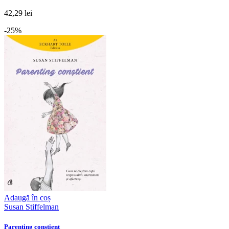
42,29 lei
-25%
Adaugă în coș
Susan Stiffelman
Parenting conștient