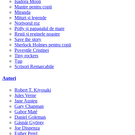
Isadora Moon
Mantre pentru copii
Miranda
Mituri și legende
Norișorul roz
Polly și papagalul de mare
Regii și reginele noastre
Save the story
Sherlock Holmes pentru copii
Poveștile Cristinei
Tiny rockers
Țup
Scrisori Remarcabile
Autori
Robert T. Kiyosaki
Jules Verne
Jane Austen
Gary Chapman
Gabor Maté
Daniel Goleman
Gáspár György
Joe Dispenza
Esther Perel