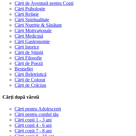
Cărți de Aventură pentru Copii
Cărți Psihologie
Cărți Religie
Cărți Spiritualitate
Cărți Nutriție & Sănătate
Cărți Motivaționale
Cărți Medicină
Cărți Gastronomie
Cărți Istorice
Cărți de Știință
Cărți Filosofie
Cărți de Poezii
Bestseller
Cărți Beletristică
Cărți de Colorat
Cărți de Crăciun
Cărți după vârstă
Cărți pentru Adolescenți
Cărți pentru copilul tău
Cărți copii 1 - 3 ani
Cărți copii 4 - 6 ani
Cărți copii 7 - 8 ani