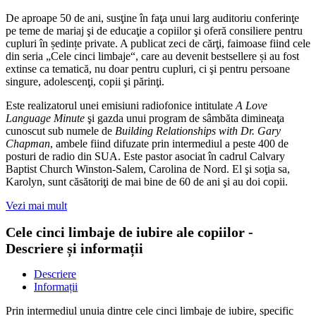
De aproape 50 de ani, susţine în faţa unui larg auditoriu conferinţe
pe teme de mariaj şi de educaţie a copiilor şi oferă consiliere pentru
cupluri în ședințe private. A publicat zeci de cărţi, faimoase fiind cele
din seria „Cele cinci limbaje“, care au devenit bestsellere și au fost
extinse ca tematică, nu doar pentru cupluri, ci şi pentru persoane
singure, adolescenţi, copii şi părinţi.
Este realizatorul unei emisiuni radiofonice intitulate
A Love
Language Minute
şi gazda unui program de sâmbăta dimineaţa
cunoscut sub numele de
Building Relationships with Dr. Gary
Chapman
, ambele fiind difuzate prin intermediul a peste 400 de
posturi de radio din SUA. Este pastor asociat în cadrul Calvary
Baptist Church Winston-Salem, Carolina de Nord. El şi soţia sa,
Karolyn, sunt căsătoriţi de mai bine de 60 de ani şi au doi copii.
Vezi mai mult
Cele cinci limbaje de iubire ale copiilor -
Descriere și informații
Descriere
Informații
Prin intermediul unuia dintre cele cinci limbaje de iubire, specific