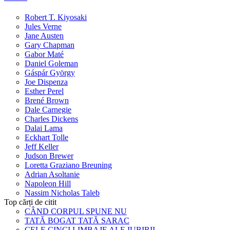
Robert T. Kiyosaki
Jules Verne
Jane Austen
Gary Chapman
Gabor Maté
Daniel Goleman
Gáspár György
Joe Dispenza
Esther Perel
Brené Brown
Dale Carnegie
Charles Dickens
Dalai Lama
Eckhart Tolle
Jeff Keller
Judson Brewer
Loretta Graziano Breuning
Adrian Asoltanie
Napoleon Hill
Nassim Nicholas Taleb
Top cărți de citit
CÂND CORPUL SPUNE NU
TATĂ BOGAT TATĂ SARAC
CELE CINCI LIMBAJE ALE IUBIRII