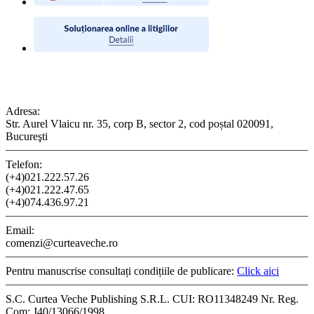
CONTACT
Adresa:
Str. Aurel Vlaicu nr. 35, corp B, sector 2, cod poștal 020091,
Bucureşti
Telefon:
(+4)021.222.57.26
(+4)021.222.47.65
(+4)074.436.97.21
Email:
comenzi@curteaveche.ro
Pentru manuscrise consultați condițiile de publicare:
Click aici
S.C. Curtea Veche Publishing S.R.L. CUI: RO11348249 Nr. Reg.
Com: J40/13066/1998