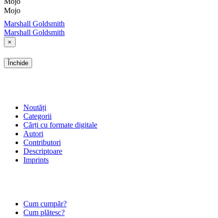
Mojo
Mojo
Marshall Goldsmith
Marshall Goldsmith
×
Închide
SHOP
Noutăți
Categorii
Cărți cu formate digitale
Autori
Contributori
Descriptoare
Imprints
ÎNTREBĂRI FRECVENTE
Cum cumpăr?
Cum plătesc?