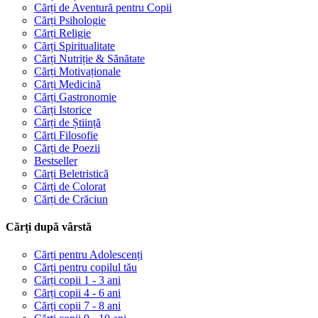
Cărți de Aventură pentru Copii
Cărți Psihologie
Cărți Religie
Cărți Spiritualitate
Cărți Nutriție & Sănătate
Cărți Motivaționale
Cărți Medicină
Cărți Gastronomie
Cărți Istorice
Cărți de Știință
Cărți Filosofie
Cărți de Poezii
Bestseller
Cărți Beletristică
Cărți de Colorat
Cărți de Crăciun
Cărți după vârstă
Cărți pentru Adolescenți
Cărți pentru copilul tău
Cărți copii 1 - 3 ani
Cărți copii 4 - 6 ani
Cărți copii 7 - 8 ani