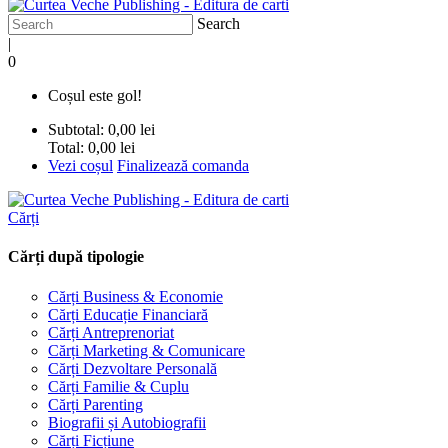
Search
|
0
Coșul este gol!
Subtotal:
0,00 lei
Total:
0,00 lei
Vezi coșul
Finalizează comanda
Cărți
Cărți după tipologie
Cărți Business & Economie
Cărți Educație Financiară
Cărți Antreprenoriat
Cărți Marketing & Comunicare
Cărți Dezvoltare Personală
Cărți Familie & Cuplu
Cărți Parenting
Biografii și Autobiografii
Cărți Ficțiune