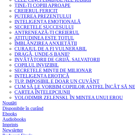
ȚINE-ȚI COPIII APROAPE
CREIERUL FERICIT
PUTEREA PREZENTULUI
INTELIGENȚA EMOȚIONALĂ
SECRETELE SUCCESULUI
ANTRENEAZĂ-ȚI CREIERUL
ATITUDINEA ESTE TOTUL
ÎMBLÂNZIREA ANXIETĂȚII
CURAJUL DE A FI VULNERABIL
DRAGĂ, UNDE-S BANII?
INVĂȚĂTORII DE GRIJĂ. SALVATORII
COPILUL INVIZIBIL
SECRETELE MINȚII DE MILIONAR
INTELIGENȚA EROTICĂ
ȚUP. IMPOSIBIL E DOAR UN CUVÂNT
CUM SĂ LE VORBIM COPIILOR ASTFEL ÎNCÂT SĂ N
CARTEA ÎNȚELEPCIUNII
VOLODIMIR ZELENSKI. ÎN MINTEA UNUI EROU
Noutăți
Disponibile în curând
Ebooks
Audiobooks
Imprints
Newsletter