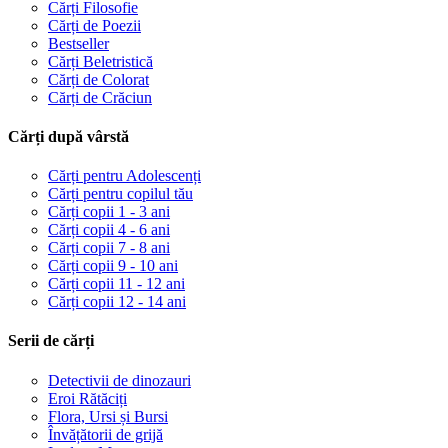
Cărți Filosofie
Cărți de Poezii
Bestseller
Cărți Beletristică
Cărți de Colorat
Cărți de Crăciun
Cărți după vârstă
Cărți pentru Adolescenți
Cărți pentru copilul tău
Cărți copii 1 - 3 ani
Cărți copii 4 - 6 ani
Cărți copii 7 - 8 ani
Cărți copii 9 - 10 ani
Cărți copii 11 - 12 ani
Cărți copii 12 - 14 ani
Serii de cărți
Detectivii de dinozauri
Eroi Rătăciți
Flora, Ursi și Bursi
Învățătorii de grijă