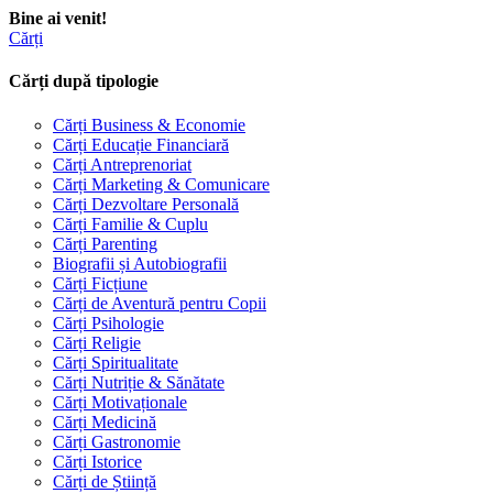
Bine ai venit!
Cărți
Cărți după tipologie
Cărți Business & Economie
Cărți Educație Financiară
Cărți Antreprenoriat
Cărți Marketing & Comunicare
Cărți Dezvoltare Personală
Cărți Familie & Cuplu
Cărți Parenting
Biografii și Autobiografii
Cărți Ficțiune
Cărți de Aventură pentru Copii
Cărți Psihologie
Cărți Religie
Cărți Spiritualitate
Cărți Nutriție & Sănătate
Cărți Motivaționale
Cărți Medicină
Cărți Gastronomie
Cărți Istorice
Cărți de Știință