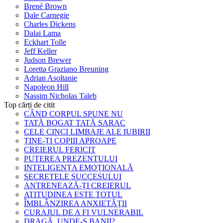
Brené Brown
Dale Carnegie
Charles Dickens
Dalai Lama
Eckhart Tolle
Jeff Keller
Judson Brewer
Loretta Graziano Breuning
Adrian Asoltanie
Napoleon Hill
Nassim Nicholas Taleb
Top cărți de citit
CÂND CORPUL SPUNE NU
TATĂ BOGAT TATĂ SARAC
CELE CINCI LIMBAJE ALE IUBIRII
ȚINE-ȚI COPIII APROAPE
CREIERUL FERICIT
PUTEREA PREZENTULUI
INTELIGENȚA EMOȚIONALĂ
SECRETELE SUCCESULUI
ANTRENEAZĂ-ȚI CREIERUL
ATITUDINEA ESTE TOTUL
ÎMBLÂNZIREA ANXIETĂȚII
CURAJUL DE A FI VULNERABIL
DRAGĂ, UNDE-S BANII?