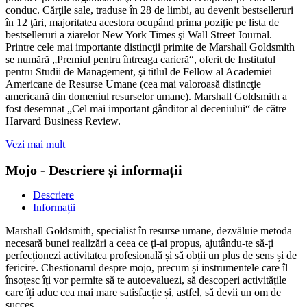
conduc. Cărţile sale, traduse în 28 de limbi, au devenit bestselleruri
în 12 ţări, majoritatea acestora ocupând prima poziţie pe lista de
bestselleruri a ziarelor New York Times şi Wall Street Journal.
Printre cele mai importante distincţii primite de Marshall Goldsmith
se numără „Premiul pentru întreaga carieră“, oferit de Institutul
pentru Studii de Management, şi titlul de Fellow al Academiei
Americane de Resurse Umane (cea mai valoroasă distincţie
americană din domeniul resurselor umane). Marshall Goldsmith a
fost desemnat „Cel mai important gânditor al deceniului“ de către
Harvard Business Review.
Vezi mai mult
Mojo - Descriere și informații
Descriere
Informații
Marshall Goldsmith, specialist în resurse umane, dezvăluie metoda
necesară bunei realizări a ceea ce ți-ai propus, ajutându-te să-ți
perfecționezi activitatea profesională și să obții un plus de sens și de
fericire. Chestionarul despre mojo, precum și instrumentele care îl
însoțesc îți vor permite să te autoevaluezi, să descoperi activitățile
care îți aduc cea mai mare satisfacție și, astfel, să devii un om de
succes.