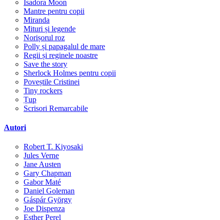
Isadora Moon
Mantre pentru copii
Miranda
Mituri și legende
Norișorul roz
Polly și papagalul de mare
Regii și reginele noastre
Save the story
Sherlock Holmes pentru copii
Poveștile Cristinei
Tiny rockers
Țup
Scrisori Remarcabile
Autori
Robert T. Kiyosaki
Jules Verne
Jane Austen
Gary Chapman
Gabor Maté
Daniel Goleman
Gáspár György
Joe Dispenza
Esther Perel