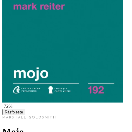
-72%
Răsfoiește
MARSHALL GOLDSMITH
Mojo