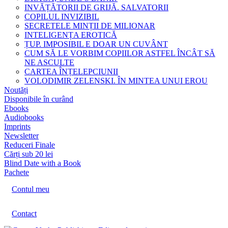
INVĂȚĂTORII DE GRIJĂ. SALVATORII
COPILUL INVIZIBIL
SECRETELE MINȚII DE MILIONAR
INTELIGENȚA EROTICĂ
ȚUP. IMPOSIBIL E DOAR UN CUVÂNT
CUM SĂ LE VORBIM COPIILOR ASTFEL ÎNCÂT SĂ
NE ASCULTE
CARTEA ÎNȚELEPCIUNII
VOLODIMIR ZELENSKI. ÎN MINTEA UNUI EROU
Noutăți
Disponibile în curând
Ebooks
Audiobooks
Imprints
Newsletter
Reduceri Finale
Cărți sub 20 lei
Blind Date with a Book
Pachete
Contul meu
Contact