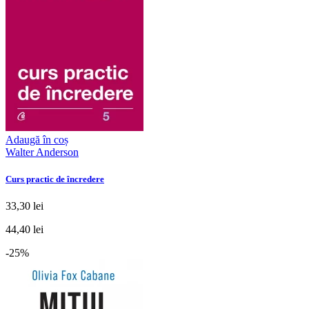
Adaugă în coș
Walter Anderson
Curs practic de încredere
33,30 lei
44,40 lei
-25%