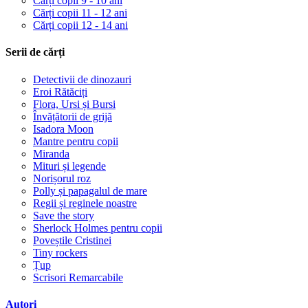
Cărți copii 9 - 10 ani
Cărți copii 11 - 12 ani
Cărți copii 12 - 14 ani
Serii de cărți
Detectivii de dinozauri
Eroi Rătăciți
Flora, Ursi și Bursi
Învățătorii de grijă
Isadora Moon
Mantre pentru copii
Miranda
Mituri și legende
Norișorul roz
Polly și papagalul de mare
Regii și reginele noastre
Save the story
Sherlock Holmes pentru copii
Poveștile Cristinei
Tiny rockers
Țup
Scrisori Remarcabile
Autori