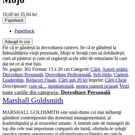
10,00 lei
35,94 lei
Paperback
Paperback
Adaugă în coș
Fie că te gândești la dezvoltarea carierei, fie că te gândești la
îmbunătățirea vieții personale, Mojo te învață cum să dobândești,
cum să păstrezi și cum să regăsești acele stări de entuziasm în care
dai tot ce ai mai bun.
Nr. pagini:
302
Format:
13 x 20 cm
Categorii:
Cărți
,
Autori străini
,
Dezvoltare Personală
,
Dezvoltare Profesională
,
Self-Help
,
Carieră
,
Leadership
,
Reduceri Finale
,
Cărți sub 20 lei
Imprint:
Cărți Cheie
Vezi
Descriptoare:
cum să...
,
inspirațională
,
pentru oameni ocupați
toate cartile din categoria:
Dezvoltare Personală
Marshall Goldsmith
MARSHALL GOLDSMITH este unul dintre cei mai influenţi
gânditori contemporani din domeniul managementului, al
leadershipului şi al resurselor umane. A instruit sute de manageri de
top din cele mai importante companii ale lumii, oferindu-le soluţii
practice pentru organizarea şi eficientizarea echipelor pe care le