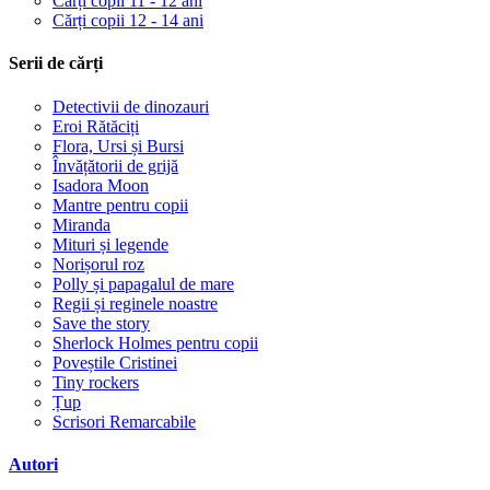
Cărți copii 11 - 12 ani
Cărți copii 12 - 14 ani
Serii de cărți
Detectivii de dinozauri
Eroi Rătăciți
Flora, Ursi și Bursi
Învățătorii de grijă
Isadora Moon
Mantre pentru copii
Miranda
Mituri și legende
Norișorul roz
Polly și papagalul de mare
Regii și reginele noastre
Save the story
Sherlock Holmes pentru copii
Poveștile Cristinei
Tiny rockers
Țup
Scrisori Remarcabile
Autori