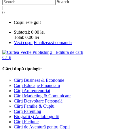
Search
|
0
Coșul este gol!
Subtotal:
0,00 lei
Total:
0,00 lei
Vezi coșul
Finalizează comanda
Cărți
Cărți după tipologie
Cărți Business & Economie
Cărți Educație Financiară
Cărți Antreprenoriat
Cărți Marketing & Comunicare
Cărți Dezvoltare Personală
Cărți Familie & Cuplu
Cărți Parenting
Biografii și Autobiografii
Cărți Ficțiune
Cărți de Aventură pentru Copii