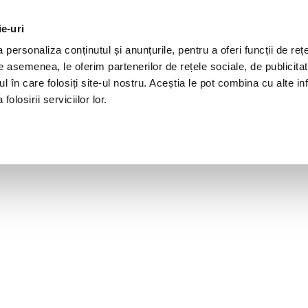
ie-uri
personaliza conținutul și anunțurile, pentru a oferi funcții de rețe
De asemenea, le oferim partenerilor de rețele sociale, de publicita
ul în care folosiți site-ul nostru. Aceștia le pot combina cu alte inf
olosirii serviciilor lor.