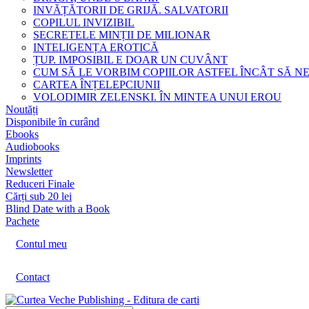
INVĂȚĂTORII DE GRIJĂ. SALVATORII
COPILUL INVIZIBIL
SECRETELE MINȚII DE MILIONAR
INTELIGENȚA EROTICĂ
ȚUP. IMPOSIBIL E DOAR UN CUVÂNT
CUM SĂ LE VORBIM COPIILOR ASTFEL ÎNCÂT SĂ N
CARTEA ÎNȚELEPCIUNII
VOLODIMIR ZELENSKI. ÎN MINTEA UNUI EROU
Noutăți
Disponibile în curând
Ebooks
Audiobooks
Imprints
Newsletter
Reduceri Finale
Cărți sub 20 lei
Blind Date with a Book
Pachete
Contul meu
Contact