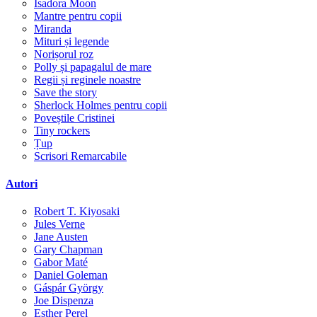
Isadora Moon
Mantre pentru copii
Miranda
Mituri și legende
Norișorul roz
Polly și papagalul de mare
Regii și reginele noastre
Save the story
Sherlock Holmes pentru copii
Poveștile Cristinei
Tiny rockers
Țup
Scrisori Remarcabile
Autori
Robert T. Kiyosaki
Jules Verne
Jane Austen
Gary Chapman
Gabor Maté
Daniel Goleman
Gáspár György
Joe Dispenza
Esther Perel