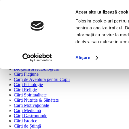
Bine ai venit!
Cărți
Acest site utilizează cook
Folosim cookie-uri pentru a 
Cărți după tipologie
pentru a analiza traficul. 
Cărți Business & Economie
informații cu privire la mod
Cărți Educație Financiară
de dvs. sau culese în urma f
Cărți Antreprenoriat
Cărți Marketing & Comunicare
Cărți Dezvoltare Personală
Afişare
Cărți Familie & Cuplu
Cărți Parenting
Biografii și Autobiografii
Cărți Ficțiune
Cărți de Aventură pentru Copii
Cărți Psihologie
Cărți Religie
Cărți Spiritualitate
Cărți Nutriție & Sănătate
Cărți Motivaționale
Cărți Medicină
Cărți Gastronomie
Cărți Istorice
Cărți de Știință