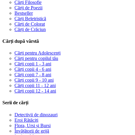
Cărți Filosofie
Cărți de Poezii
Bestseller
Cărți Beletristică
Cărți de Colorat
Cărți de Crăciun
Cărți după vârstă
Cărți pentru Adolescenți
Cărți pentru copilul tău
Cărți copii 1 - 3 ani
Cărți copii 4 - 6 ani
Cărți copii 7 - 8 ani
Cărți copii 9 - 10 ani
Cărți copii 11 - 12 ani
Cărți copii 12 - 14 ani
Serii de cărți
Detectivii de dinozauri
Eroi Rătăciți
Flora, Ursi și Bursi
Învățătorii de grijă