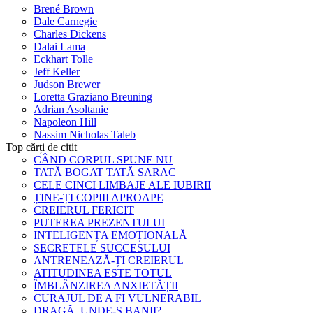
Brené Brown
Dale Carnegie
Charles Dickens
Dalai Lama
Eckhart Tolle
Jeff Keller
Judson Brewer
Loretta Graziano Breuning
Adrian Asoltanie
Napoleon Hill
Nassim Nicholas Taleb
Top cărți de citit
CÂND CORPUL SPUNE NU
TATĂ BOGAT TATĂ SARAC
CELE CINCI LIMBAJE ALE IUBIRII
ȚINE-ȚI COPIII APROAPE
CREIERUL FERICIT
PUTEREA PREZENTULUI
INTELIGENȚA EMOȚIONALĂ
SECRETELE SUCCESULUI
ANTRENEAZĂ-ȚI CREIERUL
ATITUDINEA ESTE TOTUL
ÎMBLÂNZIREA ANXIETĂȚII
CURAJUL DE A FI VULNERABIL
DRAGĂ, UNDE-S BANII?