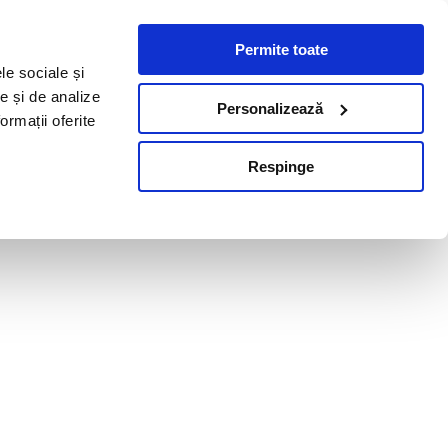
Permite toate
le sociale și
te și de analize
Personalizează
ormații oferite
Respinge