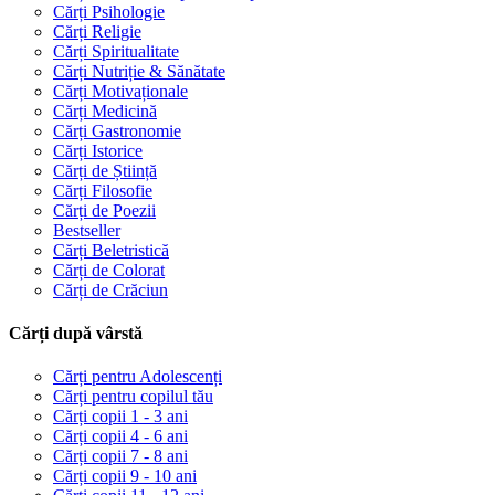
Cărți Psihologie
Cărți Religie
Cărți Spiritualitate
Cărți Nutriție & Sănătate
Cărți Motivaționale
Cărți Medicină
Cărți Gastronomie
Cărți Istorice
Cărți de Știință
Cărți Filosofie
Cărți de Poezii
Bestseller
Cărți Beletristică
Cărți de Colorat
Cărți de Crăciun
Cărți după vârstă
Cărți pentru Adolescenți
Cărți pentru copilul tău
Cărți copii 1 - 3 ani
Cărți copii 4 - 6 ani
Cărți copii 7 - 8 ani
Cărți copii 9 - 10 ani