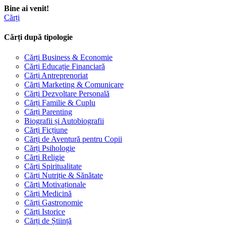
Bine ai venit!
Cărți
Cărți după tipologie
Cărți Business & Economie
Cărți Educație Financiară
Cărți Antreprenoriat
Cărți Marketing & Comunicare
Cărți Dezvoltare Personală
Cărți Familie & Cuplu
Cărți Parenting
Biografii și Autobiografii
Cărți Ficțiune
Cărți de Aventură pentru Copii
Cărți Psihologie
Cărți Religie
Cărți Spiritualitate
Cărți Nutriție & Sănătate
Cărți Motivaționale
Cărți Medicină
Cărți Gastronomie
Cărți Istorice
Cărți de Știință