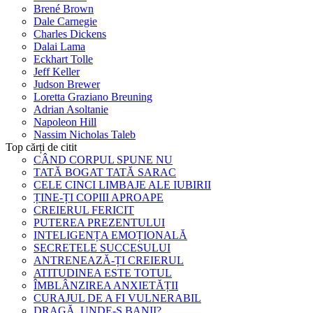
Brené Brown
Dale Carnegie
Charles Dickens
Dalai Lama
Eckhart Tolle
Jeff Keller
Judson Brewer
Loretta Graziano Breuning
Adrian Asoltanie
Napoleon Hill
Nassim Nicholas Taleb
Top cărți de citit
CÂND CORPUL SPUNE NU
TATĂ BOGAT TATĂ SARAC
CELE CINCI LIMBAJE ALE IUBIRII
ȚINE-ȚI COPIII APROAPE
CREIERUL FERICIT
PUTEREA PREZENTULUI
INTELIGENȚA EMOȚIONALĂ
SECRETELE SUCCESULUI
ANTRENEAZĂ-ȚI CREIERUL
ATITUDINEA ESTE TOTUL
ÎMBLÂNZIREA ANXIETĂȚII
CURAJUL DE A FI VULNERABIL
DRAGĂ, UNDE-S BANII?