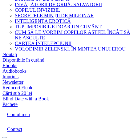
INVĂȚĂTORII DE GRIJĂ. SALVATORII
COPILUL INVIZIBIL
SECRETELE MINȚII DE MILIONAR
INTELIGENȚA EROTICĂ
ȚUP. IMPOSIBIL E DOAR UN CUVÂNT
CUM SĂ LE VORBIM COPIILOR ASTFEL ÎNCÂT SĂ
NE ASCULTE
CARTEA ÎNȚELEPCIUNII
VOLODIMIR ZELENSKI. ÎN MINTEA UNUI EROU
Noutăți
Disponibile în curând
Ebooks
Audiobooks
Imprints
Newsletter
Reduceri Finale
Cărți sub 20 lei
Blind Date with a Book
Pachete
Contul meu
Contact