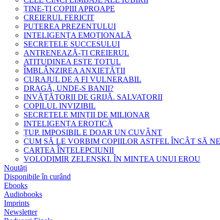
ȚINE-ȚI COPIII APROAPE
CREIERUL FERICIT
PUTEREA PREZENTULUI
INTELIGENȚA EMOȚIONALĂ
SECRETELE SUCCESULUI
ANTRENEAZĂ-ȚI CREIERUL
ATITUDINEA ESTE TOTUL
ÎMBLÂNZIREA ANXIETĂȚII
CURAJUL DE A FI VULNERABIL
DRAGĂ, UNDE-S BANII?
INVĂȚĂTORII DE GRIJĂ. SALVATORII
COPILUL INVIZIBIL
SECRETELE MINȚII DE MILIONAR
INTELIGENȚA EROTICĂ
ȚUP. IMPOSIBIL E DOAR UN CUVÂNT
CUM SĂ LE VORBIM COPIILOR ASTFEL ÎNCÂT SĂ N
CARTEA ÎNȚELEPCIUNII
VOLODIMIR ZELENSKI. ÎN MINTEA UNUI EROU
Noutăți
Disponibile în curând
Ebooks
Audiobooks
Imprints
Newsletter