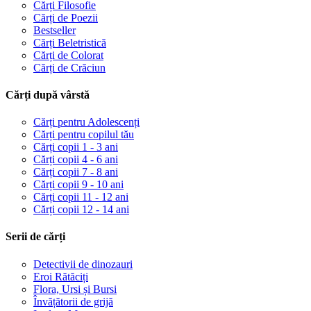
Cărți Filosofie
Cărți de Poezii
Bestseller
Cărți Beletristică
Cărți de Colorat
Cărți de Crăciun
Cărți după vârstă
Cărți pentru Adolescenți
Cărți pentru copilul tău
Cărți copii 1 - 3 ani
Cărți copii 4 - 6 ani
Cărți copii 7 - 8 ani
Cărți copii 9 - 10 ani
Cărți copii 11 - 12 ani
Cărți copii 12 - 14 ani
Serii de cărți
Detectivii de dinozauri
Eroi Rătăciți
Flora, Ursi și Bursi
Învățătorii de grijă