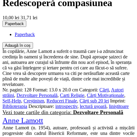
Redescoperă compasiunea
10,00 lei
31,71 lei
Paperback
Paperback
Adaugă în coș
În copilărie, Anne Lamott a suferit o traumă care i-a zdruncinat
credința în oameni și încrederea de sine. După aproape șaizeci de
ani, autoarea are curajul să înfrunte din nou acel episod, în speranța
că va găsi înțelegere și iertare pentru cei care au făcut-o să sufere.
Cine vrea să descopere urmarea va citi pe nerăsuflate această carte
plină de multe alte povești de viață, dintre cele mai incredibile și
revelatoare.
Nr. pagini:
128
Format:
13.0 x 20.0 cm
Categorii:
Cărți
,
Autori
străini
,
Dezvoltare Personală
,
Carti Religie
,
Cărți Motivaționale
,
Self-Help
,
Creștinism
,
Reduceri Finale
,
Cărți sub 20 lei
Imprint:
Biblioterapia
Descriptoare:
introspectiv
,
lectură ușoară
,
liniștitoare
Vezi toate cartile din categoria:
Dezvoltare Personală
Anne Lamott
Anne Lamott (n. 1954), autoare, profesoară și activistă a mișcării
progresiste din cadrul Bisericii Reformate, este una dintre vocile