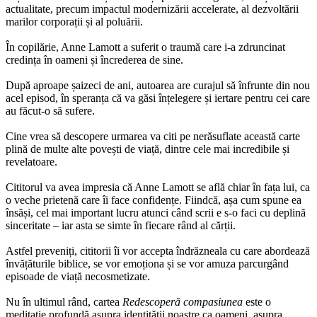
actualitate, precum impactul modernizării accelerate, al dezvoltării
marilor corporații și al poluării.
În copilărie, Anne Lamott a suferit o traumă care i-a zdruncinat
credința în oameni și încrederea de sine.
După aproape șaizeci de ani, autoarea are curajul să înfrunte din nou
acel episod, în speranța că va găsi înțelegere și iertare pentru cei care
au făcut-o să sufere.
Cine vrea să descopere urmarea va citi pe nerăsuflate această carte
plină de multe alte povești de viață, dintre cele mai incredibile și
revelatoare.
Cititorul va avea impresia că Anne Lamott se află chiar în fața lui, ca
o veche prietenă care îi face confidențe. Fiindcă, așa cum spune ea
însăși, cel mai important lucru atunci când scrii e s-o faci cu deplină
sinceritate – iar asta se simte în fiecare rând al cărții.
Astfel preveniți, cititorii îi vor accepta îndrăzneala cu care abordează
învățăturile biblice, se vor emoționa și se vor amuza parcurgând
episoade de viață necosmetizate.
Nu în ultimul rând, cartea
Redescoperă compasiunea
este o
meditație profundă asupra identității noastre ca oameni, asupra