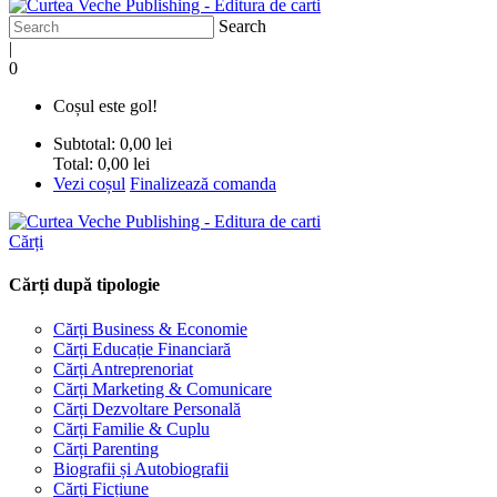
Search
|
0
Coșul este gol!
Subtotal:
0,00 lei
Total:
0,00 lei
Vezi coșul
Finalizează comanda
Cărți
Cărți după tipologie
Cărți Business & Economie
Cărți Educație Financiară
Cărți Antreprenoriat
Cărți Marketing & Comunicare
Cărți Dezvoltare Personală
Cărți Familie & Cuplu
Cărți Parenting
Biografii și Autobiografii
Cărți Ficțiune