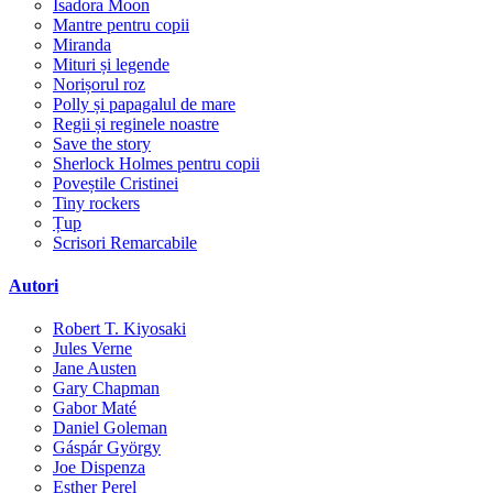
Isadora Moon
Mantre pentru copii
Miranda
Mituri și legende
Norișorul roz
Polly și papagalul de mare
Regii și reginele noastre
Save the story
Sherlock Holmes pentru copii
Poveștile Cristinei
Tiny rockers
Țup
Scrisori Remarcabile
Autori
Robert T. Kiyosaki
Jules Verne
Jane Austen
Gary Chapman
Gabor Maté
Daniel Goleman
Gáspár György
Joe Dispenza
Esther Perel