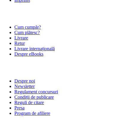
Imprints
ÎNTREBĂRI FRECVENTE
Cum cumpăr?
Cum plătesc?
Livrare
Retur
Livrare internațională
Despre eBooks
DESPRE NOI
Despre noi
Newsletter
Regulament concursuri
Condiții de publicare
Reguli de citare
Presa
Program de afiliere
POLITICI