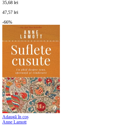
35,68 lei
47,57 lei
-66%
Adaugă în coș
Anne Lamott