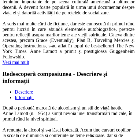
feminine importante de pe scena culturală americană a ultimelor
decenii. A devenit foarte populară în urma unui documentar despre
viața ei și datorită activității de pe rețelele de socializare.
A scris mai multe cărți de ficțiune, dar este cunoscută în primul rând
pentru lucrări în care abundă elementele autobiografice, pretexte
pentru reflecții asupra marilor teme ale vieții spirituale. Câteva dintre
acestea, precum Grace (Eventually), Plan B, Traveling Mercies și
Operating Instructions, s-au aflat în topul de bestselleruri The New
York Times. Anne Lamott a primit și prestigioasa Guggenheim
Fellowship.
Vezi mai mult
Redescoperă compasiunea - Descriere și
informații
Descriere
Informații
După o perioadă marcată de alcoolism și un stil de viață haotic,
Anne Lamott (n. 1954) a simțit nevoia unei transformări radicale, în
primul rând la nivel spiritual.
A renunțat la alcool și s-a lăsat botezată. Acum ține cursuri copiilor
la școala de duminică și conferințe pe teme religioase, dar și de