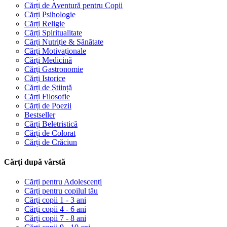
Cărți de Aventură pentru Copii
Cărți Psihologie
Cărți Religie
Cărți Spiritualitate
Cărți Nutriție & Sănătate
Cărți Motivaționale
Cărți Medicină
Cărți Gastronomie
Cărți Istorice
Cărți de Știință
Cărți Filosofie
Cărți de Poezii
Bestseller
Cărți Beletristică
Cărți de Colorat
Cărți de Crăciun
Cărți după vârstă
Cărți pentru Adolescenți
Cărți pentru copilul tău
Cărți copii 1 - 3 ani
Cărți copii 4 - 6 ani
Cărți copii 7 - 8 ani