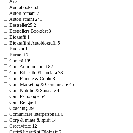
Artă
1
Audiobooks
63
Autori români
7
Autori străini
241
Bestseller25
2
Bestsellers Bookfest
3
Biografii
1
Biografii și Autobiografii
5
Budism
1
Burnout
7
Carieră
199
Carti Antreprenoriat
82
Carti Educatie Financiara
33
Carti Familie & Cuplu
8
Carti Marketing & Comunicare
45
Carti Nutritie & Sanatate
4
Carti Psihologie
54
Carti Religie
1
Coaching
29
Comunicare interpersonală
6
Corp & minte & spirit
14
Creativitate
12
Critică literară și Filologie
2