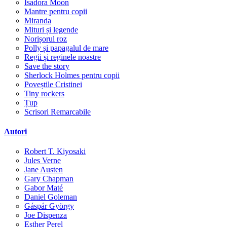
Isadora Moon
Mantre pentru copii
Miranda
Mituri și legende
Norișorul roz
Polly și papagalul de mare
Regii și reginele noastre
Save the story
Sherlock Holmes pentru copii
Poveștile Cristinei
Tiny rockers
Țup
Scrisori Remarcabile
Autori
Robert T. Kiyosaki
Jules Verne
Jane Austen
Gary Chapman
Gabor Maté
Daniel Goleman
Gáspár György
Joe Dispenza
Esther Perel