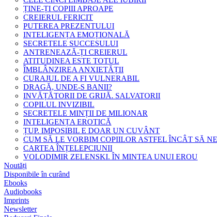
ȚINE-ȚI COPIII APROAPE
CREIERUL FERICIT
PUTEREA PREZENTULUI
INTELIGENȚA EMOȚIONALĂ
SECRETELE SUCCESULUI
ANTRENEAZĂ-ȚI CREIERUL
ATITUDINEA ESTE TOTUL
ÎMBLÂNZIREA ANXIETĂȚII
CURAJUL DE A FI VULNERABIL
DRAGĂ, UNDE-S BANII?
INVĂȚĂTORII DE GRIJĂ. SALVATORII
COPILUL INVIZIBIL
SECRETELE MINȚII DE MILIONAR
INTELIGENȚA EROTICĂ
ȚUP. IMPOSIBIL E DOAR UN CUVÂNT
CUM SĂ LE VORBIM COPIILOR ASTFEL ÎNCÂT SĂ N
CARTEA ÎNȚELEPCIUNII
VOLODIMIR ZELENSKI. ÎN MINTEA UNUI EROU
Noutăți
Disponibile în curând
Ebooks
Audiobooks
Imprints
Newsletter