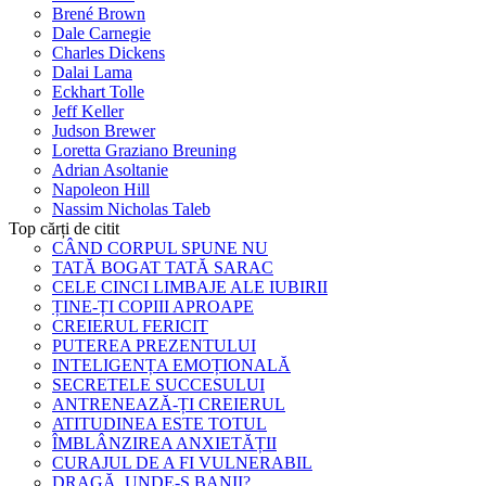
Brené Brown
Dale Carnegie
Charles Dickens
Dalai Lama
Eckhart Tolle
Jeff Keller
Judson Brewer
Loretta Graziano Breuning
Adrian Asoltanie
Napoleon Hill
Nassim Nicholas Taleb
Top cărți de citit
CÂND CORPUL SPUNE NU
TATĂ BOGAT TATĂ SARAC
CELE CINCI LIMBAJE ALE IUBIRII
ȚINE-ȚI COPIII APROAPE
CREIERUL FERICIT
PUTEREA PREZENTULUI
INTELIGENȚA EMOȚIONALĂ
SECRETELE SUCCESULUI
ANTRENEAZĂ-ȚI CREIERUL
ATITUDINEA ESTE TOTUL
ÎMBLÂNZIREA ANXIETĂȚII
CURAJUL DE A FI VULNERABIL
DRAGĂ, UNDE-S BANII?