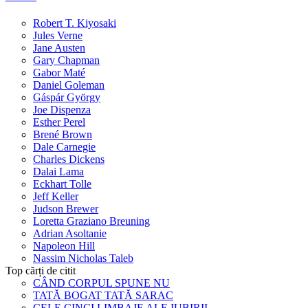
Robert T. Kiyosaki
Jules Verne
Jane Austen
Gary Chapman
Gabor Maté
Daniel Goleman
Gáspár György
Joe Dispenza
Esther Perel
Brené Brown
Dale Carnegie
Charles Dickens
Dalai Lama
Eckhart Tolle
Jeff Keller
Judson Brewer
Loretta Graziano Breuning
Adrian Asoltanie
Napoleon Hill
Nassim Nicholas Taleb
Top cărți de citit
CÂND CORPUL SPUNE NU
TATĂ BOGAT TATĂ SARAC
CELE CINCI LIMBAJE ALE IUBIRII