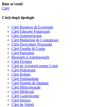
Bine ai venit!
Cărți
Cărți după tipologie
Cărți Business & Economie
Cărți Educație Financiară
Cărți Antreprenoriat
Cărți Marketing & Comunicare
Cărți Dezvoltare Personală
Cărți Familie & Cuplu
Cărți Parenting
Biografii și Autobiografii
Cărți Ficțiune
Cărți de Aventură pentru Copii
Cărți Psihologie
Cărți Religie
Cărți Spiritualitate
Cărți Nutriție & Sănătate
Cărți Motivaționale
Cărți Medicină
Cărți Gastronomie
Cărți Istorice
Cărți de Știință