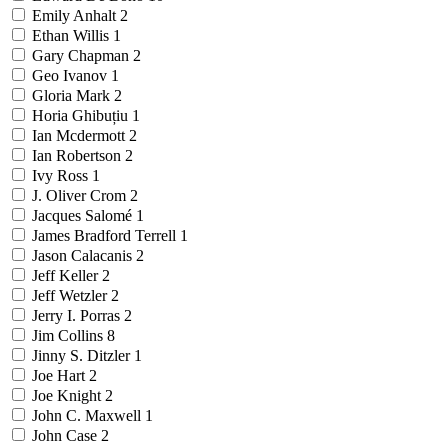
Emily Anhalt
2
Ethan Willis
1
Gary Chapman
2
Geo Ivanov
1
Gloria Mark
2
Horia Ghibuțiu
1
Ian Mcdermott
2
Ian Robertson
2
Ivy Ross
1
J. Oliver Crom
2
Jacques Salomé
1
James Bradford Terrell
1
Jason Calacanis
2
Jeff Keller
2
Jeff Wetzler
2
Jerry I. Porras
2
Jim Collins
8
Jinny S. Ditzler
1
Joe Hart
2
Joe Knight
2
John C. Maxwell
1
John Case
2