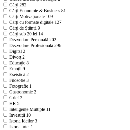
Cărți
282
Cărți Economie & Business
81
Cărți Motivaționale
109
Cărți cu formate digitale
127
Cărți de Știință
9
Cărți sub 20 lei
14
Dezvoltare Personală
202
Dezvoltare Profesională
296
Digital
2
Divorț
2
Educație
8
Emoții
9
Eseistică
2
Filosofie
3
Fotografie
1
Gastronomie
2
Grief
2
HR
5
Inteligențe Multiple
11
Investiții
10
Istoria Ideilor
3
Istoria artei
1