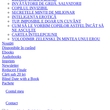
INVĂȚĂTORII DE GRIJĂ. SALVATORII
COPILUL INVIZIBIL
SECRETELE MINȚII DE MILIONAR
INTELIGENȚA EROTICĂ
ȚUP. IMPOSIBIL E DOAR UN CUVÂNT
CUM SĂ LE VORBIM COPIILOR ASTFEL ÎNCÂT SĂ
NE ASCULTE
CARTEA ÎNȚELEPCIUNII
VOLODIMIR ZELENSKI. ÎN MINTEA UNUI EROU
Noutăți
Disponibile în curând
Ebooks
Audiobooks
Imprints
Newsletter
Reduceri Finale
Cărți sub 20 lei
Blind Date with a Book
Pachete
Contul meu
Contact