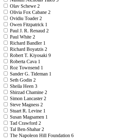
Olav Schewe
2
Olivia Fox Cabane
2
Ovidiu Toader
2
Owen Fitzpatrick
1
Paul J. R. Renaud
2
Paul White
2
Richard Bandler
1
Richard Boyatzis
2
Robert T. Kiyosaki
9
Roberta Cava
1
Roz Townsend
1
Sander G. Tideman
1
Seth Godin
2
Sheila Heen
3
Shirzad Chamine
2
Simon Lancaster
2
Steve Magness
2
Stuart R. Levine
1
Susan Magsamen
1
Tad Crawford
2
Tal Ben-Shahar
2
The Napoleon Hill Foundation
6