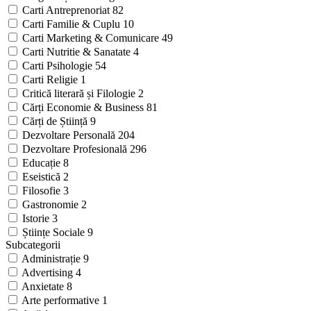
Carti Antreprenoriat
82
Carti Familie & Cuplu
10
Carti Marketing & Comunicare
49
Carti Nutritie & Sanatate
4
Carti Psihologie
54
Carti Religie
1
Critică literară și Filologie
2
Cărți Economie & Business
81
Cărți de Știință
9
Dezvoltare Personală
204
Dezvoltare Profesională
296
Educație
8
Eseistică
2
Filosofie
3
Gastronomie
2
Istorie
3
Științe Sociale
9
Subcategorii
Administrație
9
Advertising
4
Anxietate
8
Arte performative
1