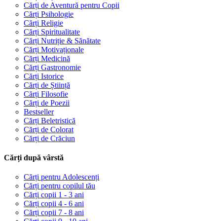
Cărți de Aventură pentru Copii
Cărți Psihologie
Cărți Religie
Cărți Spiritualitate
Cărți Nutriție & Sănătate
Cărți Motivaționale
Cărți Medicină
Cărți Gastronomie
Cărți Istorice
Cărți de Știință
Cărți Filosofie
Cărți de Poezii
Bestseller
Cărți Beletristică
Cărți de Colorat
Cărți de Crăciun
Cărți după vârstă
Cărți pentru Adolescenți
Cărți pentru copilul tău
Cărți copii 1 - 3 ani
Cărți copii 4 - 6 ani
Cărți copii 7 - 8 ani