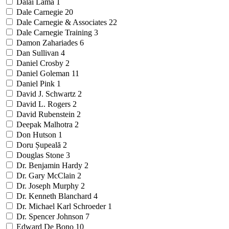
Dalai Lama
1
Dale Carnegie
20
Dale Carnegie & Associates
22
Dale Carnegie Training
3
Damon Zahariades
6
Dan Sullivan
4
Daniel Crosby
2
Daniel Goleman
11
Daniel Pink
1
David J. Schwartz
2
David L. Rogers
2
David Rubenstein
2
Deepak Malhotra
2
Don Hutson
1
Doru Șupeală
2
Douglas Stone
3
Dr. Benjamin Hardy
2
Dr. Gary McClain
2
Dr. Joseph Murphy
2
Dr. Kenneth Blanchard
4
Dr. Michael Karl Schroeder
1
Dr. Spencer Johnson
7
Edward De Bono
10