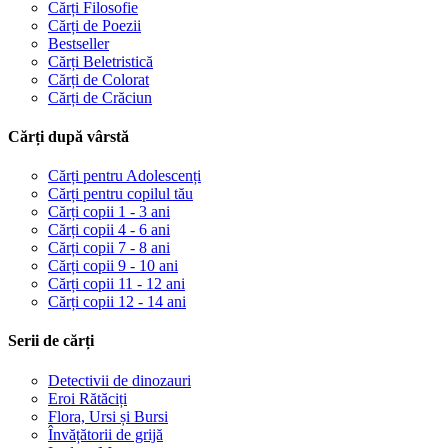
Cărți Filosofie
Cărți de Poezii
Bestseller
Cărți Beletristică
Cărți de Colorat
Cărți de Crăciun
Cărți după vârstă
Cărți pentru Adolescenți
Cărți pentru copilul tău
Cărți copii 1 - 3 ani
Cărți copii 4 - 6 ani
Cărți copii 7 - 8 ani
Cărți copii 9 - 10 ani
Cărți copii 11 - 12 ani
Cărți copii 12 - 14 ani
Serii de cărți
Detectivii de dinozauri
Eroi Rătăciți
Flora, Ursi și Bursi
Învățătorii de grijă