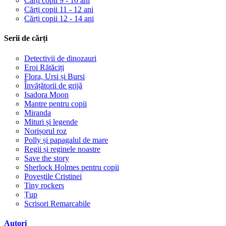
Cărți copii 9 - 10 ani
Cărți copii 11 - 12 ani
Cărți copii 12 - 14 ani
Serii de cărți
Detectivii de dinozauri
Eroi Rătăciți
Flora, Ursi și Bursi
Învățătorii de grijă
Isadora Moon
Mantre pentru copii
Miranda
Mituri și legende
Norișorul roz
Polly și papagalul de mare
Regii și reginele noastre
Save the story
Sherlock Holmes pentru copii
Poveștile Cristinei
Tiny rockers
Țup
Scrisori Remarcabile
Autori