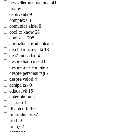
bestseller internațional
41
brainy
5
captivantă
9
complexă
3
comunică altfel
8
cool to know
28
cum să...
208
curiozitate academica
3
de citit într-o viață
13
de făcut cadou
4
despre banii mei
31
despre o celebritate
2
despre personalități
2
despre valori
4
echipa ta
40
educativă
15
entertaining
3
est-vest
1
fii autentic
10
fii productiv
82
fresh
2
funny
2