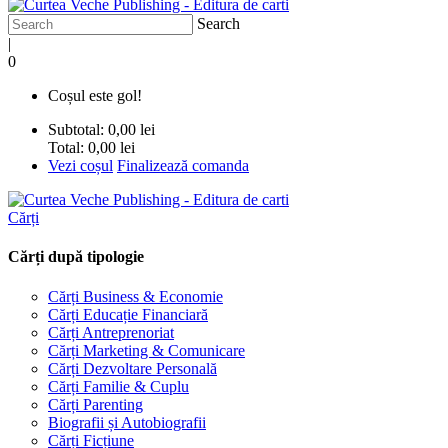
Search
|
0
Coșul este gol!
Subtotal:
0,00 lei
Total:
0,00 lei
Vezi coșul
Finalizează comanda
Cărți
Cărți după tipologie
Cărți Business & Economie
Cărți Educație Financiară
Cărți Antreprenoriat
Cărți Marketing & Comunicare
Cărți Dezvoltare Personală
Cărți Familie & Cuplu
Cărți Parenting
Biografii și Autobiografii
Cărți Ficțiune