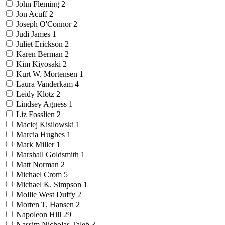
John Fleming
2
Jon Acuff
2
Joseph O'Connor
2
Judi James
1
Juliet Erickson
2
Karen Berman
2
Kim Kiyosaki
2
Kurt W. Mortensen
1
Laura Vanderkam
4
Leidy Klotz
2
Lindsey Agness
1
Liz Fosslien
2
Maciej Kisilowski
1
Marcia Hughes
1
Mark Miller
1
Marshall Goldsmith
1
Matt Norman
2
Michael Crom
5
Michael K. Simpson
1
Mollie West Duffy
2
Morten T. Hansen
2
Napoleon Hill
29
Nassim Nicholas Taleb
3