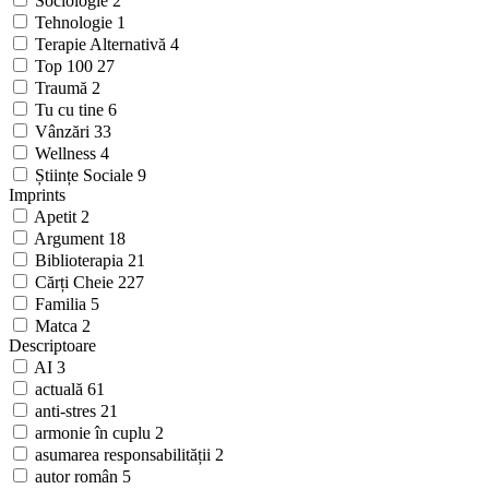
Sociologie
2
Tehnologie
1
Terapie Alternativă
4
Top 100
27
Traumă
2
Tu cu tine
6
Vânzări
33
Wellness
4
Științe Sociale
9
Imprints
Apetit
2
Argument
18
Biblioterapia
21
Cărți Cheie
227
Familia
5
Matca
2
Descriptoare
AI
3
actuală
61
anti-stres
21
armonie în cuplu
2
asumarea responsabilității
2
autor român
5