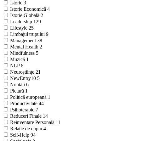
Istorie
3
Istorie Economică
4
Istorie Globală
2
Leadership
129
Lifestyle
25
Limbajul trupului
9
Management
38
Mental Health
2
Mindfulness
5
Muzică
1
NLP
6
Neuroștiințe
21
NewEntry10
5
Noutăți
6
Pictură
1
Politică europeană
1
Productivitate
44
Psihoterapie
7
Reduceri Finale
14
Reinventare Personală
11
Relație de cuplu
4
Self-Help
94