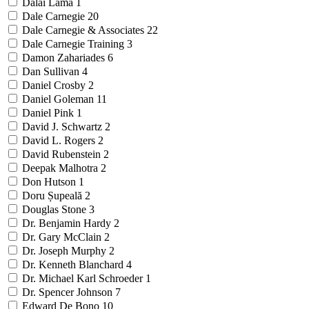
Dalai Lama
1
Dale Carnegie
20
Dale Carnegie & Associates
22
Dale Carnegie Training
3
Damon Zahariades
6
Dan Sullivan
4
Daniel Crosby
2
Daniel Goleman
11
Daniel Pink
1
David J. Schwartz
2
David L. Rogers
2
David Rubenstein
2
Deepak Malhotra
2
Don Hutson
1
Doru Șupeală
2
Douglas Stone
3
Dr. Benjamin Hardy
2
Dr. Gary McClain
2
Dr. Joseph Murphy
2
Dr. Kenneth Blanchard
4
Dr. Michael Karl Schroeder
1
Dr. Spencer Johnson
7
Edward De Bono
10