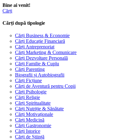
Bine ai venit!
Cărți
Cărți după tipologie
Cărți Business & Economie
Cărți Educație Financiară
Cărți Antreprenoriat
Cărți Marketing & Comunicare
Cărți Dezvoltare Personală
Cărți Familie & Cuplu
Cărți Parenting
Biografii și Autobiografii
Cărți Ficțiune
Cărți de Aventură pentru Copii
Cărți Psihologie
Cărți Religie
Cărți Spiritualitate
Cărți Nutriție & Sănătate
Cărți Motivaționale
Cărți Medicină
Cărți Gastronomie
Cărți Istorice
Cărți de Știință