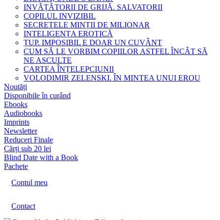
INVĂȚĂTORII DE GRIJĂ. SALVATORII
COPILUL INVIZIBIL
SECRETELE MINȚII DE MILIONAR
INTELIGENȚA EROTICĂ
ȚUP. IMPOSIBIL E DOAR UN CUVÂNT
CUM SĂ LE VORBIM COPIILOR ASTFEL ÎNCÂT SĂ
NE ASCULTE
CARTEA ÎNȚELEPCIUNII
VOLODIMIR ZELENSKI. ÎN MINTEA UNUI EROU
Noutăți
Disponibile în curând
Ebooks
Audiobooks
Imprints
Newsletter
Reduceri Finale
Cărți sub 20 lei
Blind Date with a Book
Pachete
Contul meu
Contact