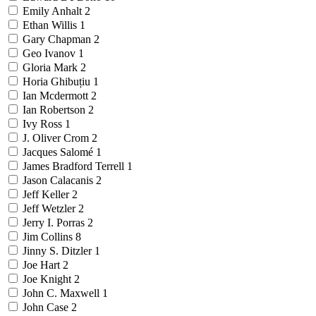
Emily Anhalt
2
Ethan Willis
1
Gary Chapman
2
Geo Ivanov
1
Gloria Mark
2
Horia Ghibuțiu
1
Ian Mcdermott
2
Ian Robertson
2
Ivy Ross
1
J. Oliver Crom
2
Jacques Salomé
1
James Bradford Terrell
1
Jason Calacanis
2
Jeff Keller
2
Jeff Wetzler
2
Jerry I. Porras
2
Jim Collins
8
Jinny S. Ditzler
1
Joe Hart
2
Joe Knight
2
John C. Maxwell
1
John Case
2