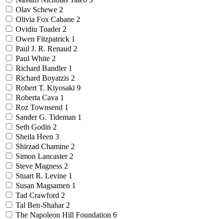
Olav Schewe
2
Olivia Fox Cabane
2
Ovidiu Toader
2
Owen Fitzpatrick
1
Paul J. R. Renaud
2
Paul White
2
Richard Bandler
1
Richard Boyatzis
2
Robert T. Kiyosaki
9
Roberta Cava
1
Roz Townsend
1
Sander G. Tideman
1
Seth Godin
2
Sheila Heen
3
Shirzad Chamine
2
Simon Lancaster
2
Steve Magness
2
Stuart R. Levine
1
Susan Magsamen
1
Tad Crawford
2
Tal Ben-Shahar
2
The Napoleon Hill Foundation
6