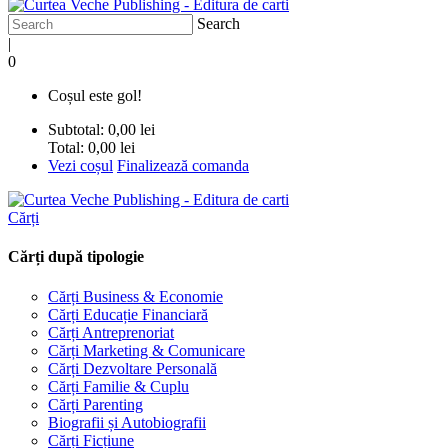
Search
|
0
Coșul este gol!
Subtotal:
0,00 lei
Total:
0,00 lei
Vezi coșul
Finalizează comanda
Cărți
Cărți după tipologie
Cărți Business & Economie
Cărți Educație Financiară
Cărți Antreprenoriat
Cărți Marketing & Comunicare
Cărți Dezvoltare Personală
Cărți Familie & Cuplu
Cărți Parenting
Biografii și Autobiografii
Cărți Ficțiune