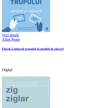
Vezi detalii
Allan Pease
Ebook Limbajul trupului în mediul de afaceri
Digital