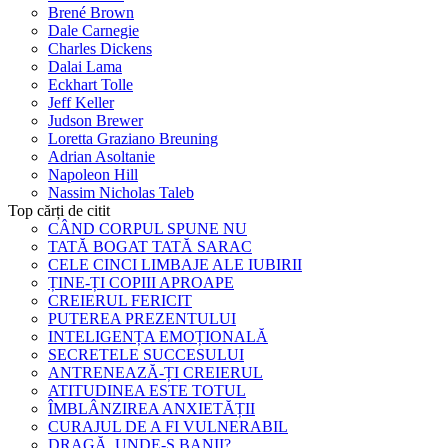
Brené Brown
Dale Carnegie
Charles Dickens
Dalai Lama
Eckhart Tolle
Jeff Keller
Judson Brewer
Loretta Graziano Breuning
Adrian Asoltanie
Napoleon Hill
Nassim Nicholas Taleb
Top cărți de citit
CÂND CORPUL SPUNE NU
TATĂ BOGAT TATĂ SARAC
CELE CINCI LIMBAJE ALE IUBIRII
ȚINE-ȚI COPIII APROAPE
CREIERUL FERICIT
PUTEREA PREZENTULUI
INTELIGENȚA EMOȚIONALĂ
SECRETELE SUCCESULUI
ANTRENEAZĂ-ȚI CREIERUL
ATITUDINEA ESTE TOTUL
ÎMBLÂNZIREA ANXIETĂȚII
CURAJUL DE A FI VULNERABIL
DRAGĂ, UNDE-S BANII?