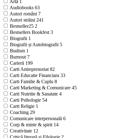
Artă
1
Audiobooks
63
Autori români
7
Autori străini
241
Bestseller25
2
Bestsellers Bookfest
3
Biografii
1
Biografii și Autobiografii
5
Budism
1
Burnout
7
Carieră
199
Carti Antreprenoriat
82
Carti Educatie Financiara
33
Carti Familie & Cuplu
8
Carti Marketing & Comunicare
45
Carti Nutritie & Sanatate
4
Carti Psihologie
54
Carti Religie
1
Coaching
29
Comunicare interpersonală
6
Corp & minte & spirit
14
Creativitate
12
Critică literară și Filologie
2