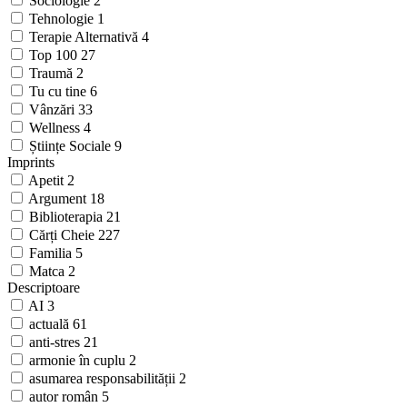
Sociologie
2
Tehnologie
1
Terapie Alternativă
4
Top 100
27
Traumă
2
Tu cu tine
6
Vânzări
33
Wellness
4
Științe Sociale
9
Imprints
Apetit
2
Argument
18
Biblioterapia
21
Cărți Cheie
227
Familia
5
Matca
2
Descriptoare
AI
3
actuală
61
anti-stres
21
armonie în cuplu
2
asumarea responsabilității
2
autor român
5