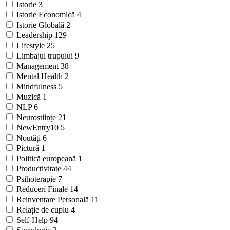
Istorie
3
Istorie Economică
4
Istorie Globală
2
Leadership
129
Lifestyle
25
Limbajul trupului
9
Management
38
Mental Health
2
Mindfulness
5
Muzică
1
NLP
6
Neuroștiințe
21
NewEntry10
5
Noutăți
6
Pictură
1
Politică europeană
1
Productivitate
44
Psihoterapie
7
Reduceri Finale
14
Reinventare Personală
11
Relație de cuplu
4
Self-Help
94