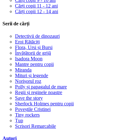
Cărți copii 9 - 10 ani
Cărți copii 11 - 12 ani
Cărți copii 12 - 14 ani
Serii de cărți
Detectivii de dinozauri
Eroi Rătăciți
Flora, Ursi și Bursi
Învățătorii de grijă
Isadora Moon
Mantre pentru copii
Miranda
Mituri și legende
Norișorul roz
Polly și papagalul de mare
Regii și reginele noastre
Save the story
Sherlock Holmes pentru copii
Poveștile Cristinei
Tiny rockers
Țup
Scrisori Remarcabile
Autori