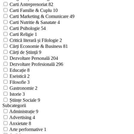
Carti Antreprenoriat
82
Carti Familie & Cuplu
10
Carti Marketing & Comunicare
49
Carti Nutritie & Sanatate
4
Carti Psihologie
54
Carti Religie
1
Critică literară și Filologie
2
Cărți Economie & Business
81
Cărți de Știință
9
Dezvoltare Personală
204
Dezvoltare Profesională
296
Educație
8
Eseistică
2
Filosofie
3
Gastronomie
2
Istorie
3
Științe Sociale
9
Subcategorii
Administrație
9
Advertising
4
Anxietate
8
Arte performative
1