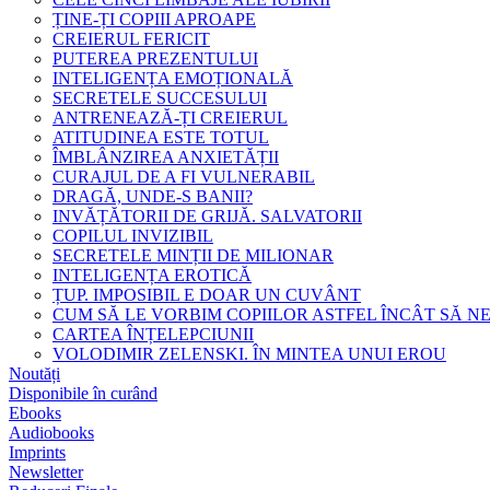
ȚINE-ȚI COPIII APROAPE
CREIERUL FERICIT
PUTEREA PREZENTULUI
INTELIGENȚA EMOȚIONALĂ
SECRETELE SUCCESULUI
ANTRENEAZĂ-ȚI CREIERUL
ATITUDINEA ESTE TOTUL
ÎMBLÂNZIREA ANXIETĂȚII
CURAJUL DE A FI VULNERABIL
DRAGĂ, UNDE-S BANII?
INVĂȚĂTORII DE GRIJĂ. SALVATORII
COPILUL INVIZIBIL
SECRETELE MINȚII DE MILIONAR
INTELIGENȚA EROTICĂ
ȚUP. IMPOSIBIL E DOAR UN CUVÂNT
CUM SĂ LE VORBIM COPIILOR ASTFEL ÎNCÂT SĂ N
CARTEA ÎNȚELEPCIUNII
VOLODIMIR ZELENSKI. ÎN MINTEA UNUI EROU
Noutăți
Disponibile în curând
Ebooks
Audiobooks
Imprints
Newsletter