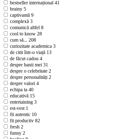
bestseller internațional
41
brainy
5
captivantă
9
complexă
3
comunică altfel
8
cool to know
28
cum să...
208
curiozitate academica
3
de citit într-o viață
13
de făcut cadou
4
despre banii mei
31
despre o celebritate
2
despre personalități
2
despre valori
4
echipa ta
40
educativă
15
entertaining
3
est-vest
1
fii autentic
10
fii productiv
82
fresh
2
funny
2