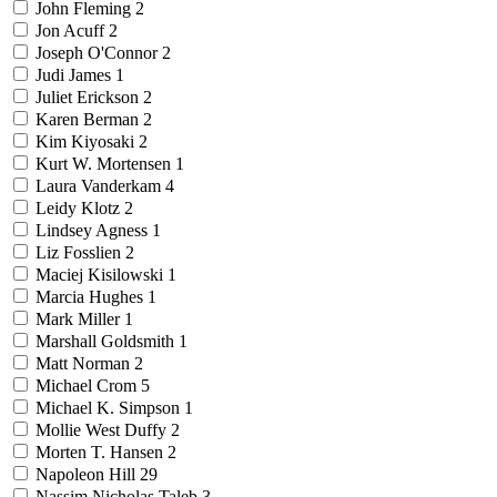
John Fleming
2
Jon Acuff
2
Joseph O'Connor
2
Judi James
1
Juliet Erickson
2
Karen Berman
2
Kim Kiyosaki
2
Kurt W. Mortensen
1
Laura Vanderkam
4
Leidy Klotz
2
Lindsey Agness
1
Liz Fosslien
2
Maciej Kisilowski
1
Marcia Hughes
1
Mark Miller
1
Marshall Goldsmith
1
Matt Norman
2
Michael Crom
5
Michael K. Simpson
1
Mollie West Duffy
2
Morten T. Hansen
2
Napoleon Hill
29
Nassim Nicholas Taleb
3