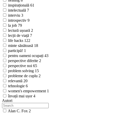
healing
8
inspirațională
61
intelectuală
7
interviu
3
introspectiv
9
la job
79
lectură ușoară
2
lecții de viață
7
life hacks
122
minte sănătoasă
18
participă!
1
pentru oameni ocupați
43
perspective diferite
2
perspective noi
65
problem solving
15
probleme de cuplu
2
relevantă
20
tehnologie
6
women's empowerment
1
învață mai ușor
4
Autori
Alan C. Fox
2