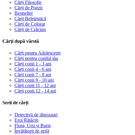
Cărți Filosofie
Cărți de Poezii
Bestseller
Cărți Beletristică
Cărți de Colorat
Cărți de Crăciun
Cărți după vârstă
Cărți pentru Adolescenți
Cărți pentru copilul tău
Cărți copii 1 - 3 ani
Cărți copii 4 - 6 ani
Cărți copii 7 - 8 ani
Cărți copii 9 - 10 ani
Cărți copii 11 - 12 ani
Cărți copii 12 - 14 ani
Serii de cărți
Detectivii de dinozauri
Eroi Rătăciți
Flora, Ursi și Bursi
Învățătorii de grijă