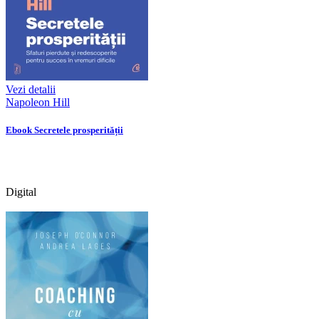
Vezi detalii
Napoleon Hill
Ebook Secretele prosperității
Digital