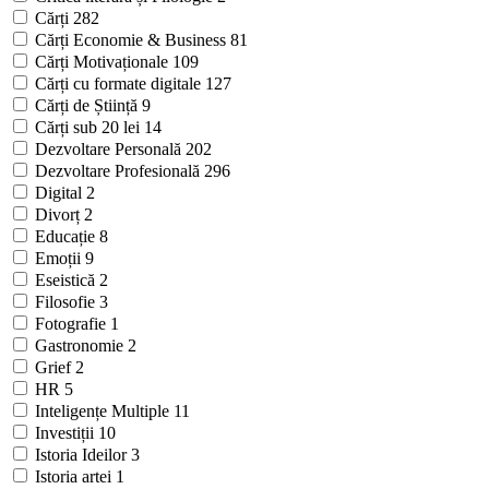
Cărți
282
Cărți Economie & Business
81
Cărți Motivaționale
109
Cărți cu formate digitale
127
Cărți de Știință
9
Cărți sub 20 lei
14
Dezvoltare Personală
202
Dezvoltare Profesională
296
Digital
2
Divorț
2
Educație
8
Emoții
9
Eseistică
2
Filosofie
3
Fotografie
1
Gastronomie
2
Grief
2
HR
5
Inteligențe Multiple
11
Investiții
10
Istoria Ideilor
3
Istoria artei
1