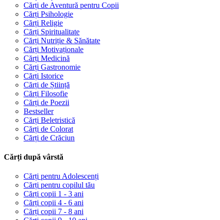
Cărți de Aventură pentru Copii
Cărți Psihologie
Cărți Religie
Cărți Spiritualitate
Cărți Nutriție & Sănătate
Cărți Motivaționale
Cărți Medicină
Cărți Gastronomie
Cărți Istorice
Cărți de Știință
Cărți Filosofie
Cărți de Poezii
Bestseller
Cărți Beletristică
Cărți de Colorat
Cărți de Crăciun
Cărți după vârstă
Cărți pentru Adolescenți
Cărți pentru copilul tău
Cărți copii 1 - 3 ani
Cărți copii 4 - 6 ani
Cărți copii 7 - 8 ani