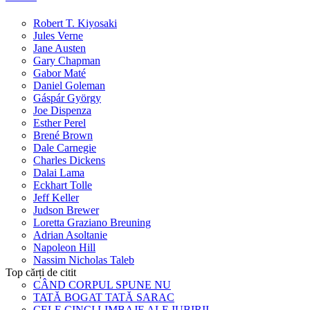
Robert T. Kiyosaki
Jules Verne
Jane Austen
Gary Chapman
Gabor Maté
Daniel Goleman
Gáspár György
Joe Dispenza
Esther Perel
Brené Brown
Dale Carnegie
Charles Dickens
Dalai Lama
Eckhart Tolle
Jeff Keller
Judson Brewer
Loretta Graziano Breuning
Adrian Asoltanie
Napoleon Hill
Nassim Nicholas Taleb
Top cărți de citit
CÂND CORPUL SPUNE NU
TATĂ BOGAT TATĂ SARAC
CELE CINCI LIMBAJE ALE IUBIRII