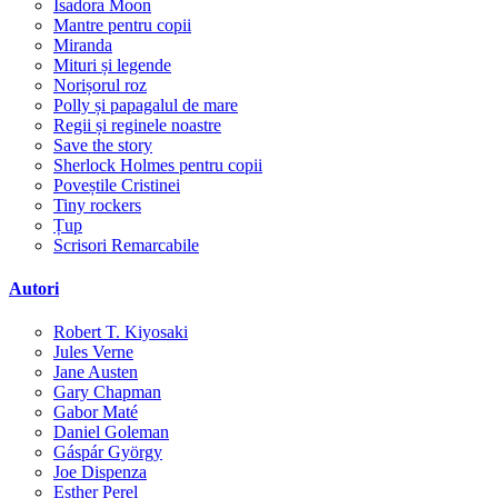
Isadora Moon
Mantre pentru copii
Miranda
Mituri și legende
Norișorul roz
Polly și papagalul de mare
Regii și reginele noastre
Save the story
Sherlock Holmes pentru copii
Poveștile Cristinei
Tiny rockers
Țup
Scrisori Remarcabile
Autori
Robert T. Kiyosaki
Jules Verne
Jane Austen
Gary Chapman
Gabor Maté
Daniel Goleman
Gáspár György
Joe Dispenza
Esther Perel