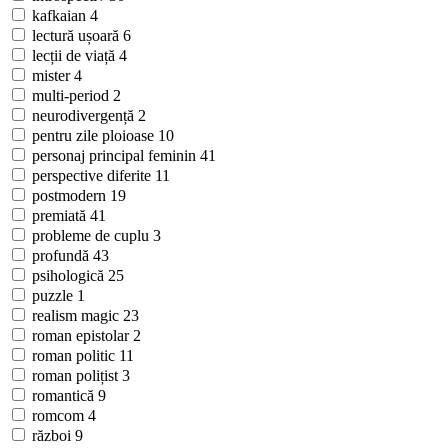
kafkaian
4
lectură ușoară
6
lecții de viață
4
mister
4
multi-period
2
neurodivergență
2
pentru zile ploioase
10
personaj principal feminin
41
perspective diferite
11
postmodern
19
premiată
41
probleme de cuplu
3
profundă
43
psihologică
25
puzzle
1
realism magic
23
roman epistolar
2
roman politic
11
roman polițist
3
romantică
9
romcom
4
război
9