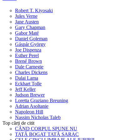
Robert T. Kiyosaki
Jules Verne
Jane Austen
Gary Chapman
Gabor Maté
Daniel Goleman
Gáspár György
Joe Dispenza
Esther Perel
Brené Brown
Dale Carnegie
Charles Dickens
Dalai Lama
Eckhart Tolle
Jeff Keller
Judson Brewer
Loretta Graziano Breuning
Adrian Asoltanie
Napoleon Hill
Nassim Nicholas Taleb
Top cărți de citit
CÂND CORPUL SPUNE NU
TATĂ BOGAT TATĂ SARAC
CELE CINCI LIMBAJE ALE IUBIRII