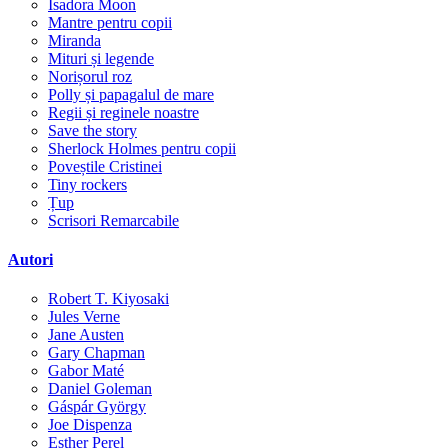
Isadora Moon
Mantre pentru copii
Miranda
Mituri și legende
Norișorul roz
Polly și papagalul de mare
Regii și reginele noastre
Save the story
Sherlock Holmes pentru copii
Poveștile Cristinei
Tiny rockers
Țup
Scrisori Remarcabile
Autori
Robert T. Kiyosaki
Jules Verne
Jane Austen
Gary Chapman
Gabor Maté
Daniel Goleman
Gáspár György
Joe Dispenza
Esther Perel