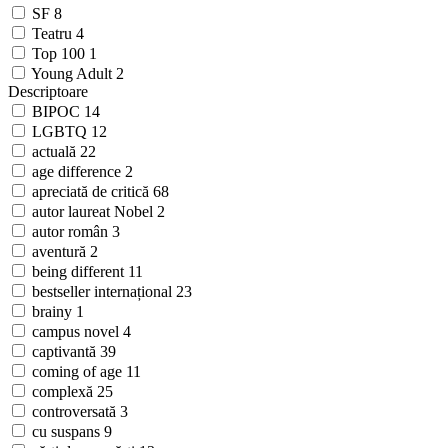
SF
8
Teatru
4
Top 100
1
Young Adult
2
Descriptoare
BIPOC
14
LGBTQ
12
actuală
22
age difference
2
apreciată de critică
68
autor laureat Nobel
2
autor român
3
aventură
2
being different
11
bestseller internațional
23
brainy
1
campus novel
4
captivantă
39
coming of age
11
complexă
25
controversată
3
cu suspans
9