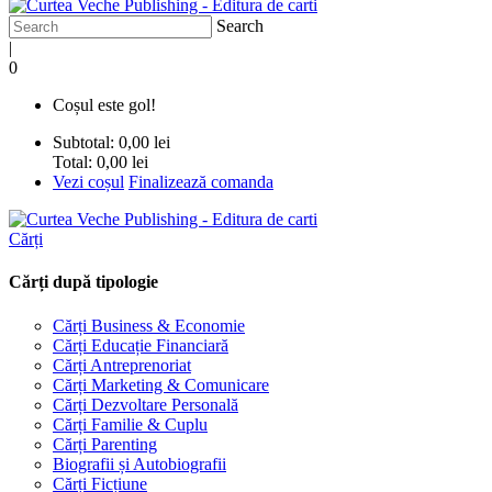
Search
|
0
Coșul este gol!
Subtotal:
0,00 lei
Total:
0,00 lei
Vezi coșul
Finalizează comanda
Cărți
Cărți după tipologie
Cărți Business & Economie
Cărți Educație Financiară
Cărți Antreprenoriat
Cărți Marketing & Comunicare
Cărți Dezvoltare Personală
Cărți Familie & Cuplu
Cărți Parenting
Biografii și Autobiografii
Cărți Ficțiune