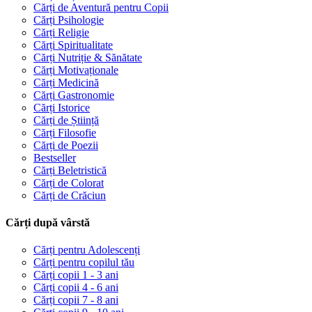
Cărți de Aventură pentru Copii
Cărți Psihologie
Cărți Religie
Cărți Spiritualitate
Cărți Nutriție & Sănătate
Cărți Motivaționale
Cărți Medicină
Cărți Gastronomie
Cărți Istorice
Cărți de Știință
Cărți Filosofie
Cărți de Poezii
Bestseller
Cărți Beletristică
Cărți de Colorat
Cărți de Crăciun
Cărți după vârstă
Cărți pentru Adolescenți
Cărți pentru copilul tău
Cărți copii 1 - 3 ani
Cărți copii 4 - 6 ani
Cărți copii 7 - 8 ani