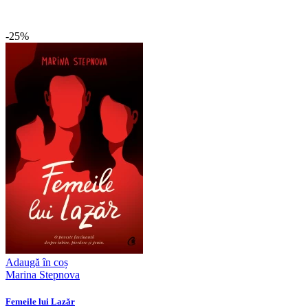
-25%
Adaugă în coș
Marina Stepnova
Femeile lui Lazăr