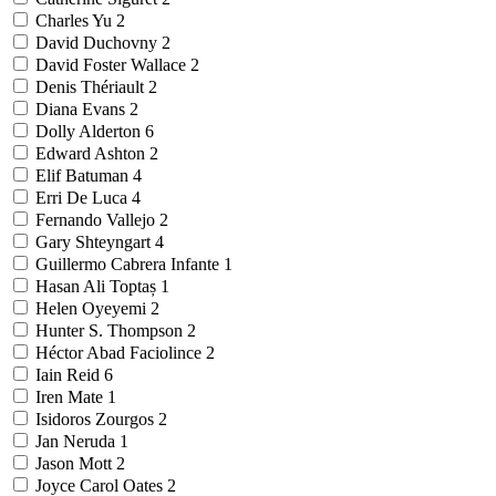
Charles Yu
2
David Duchovny
2
David Foster Wallace
2
Denis Thériault
2
Diana Evans
2
Dolly Alderton
6
Edward Ashton
2
Elif Batuman
4
Erri De Luca
4
Fernando Vallejo
2
Gary Shteyngart
4
Guillermo Cabrera Infante
1
Hasan Ali Toptaș
1
Helen Oyeyemi
2
Hunter S. Thompson
2
Héctor Abad Faciolince
2
Iain Reid
6
Iren Mate
1
Isidoros Zourgos
2
Jan Neruda
1
Jason Mott
2
Joyce Carol Oates
2