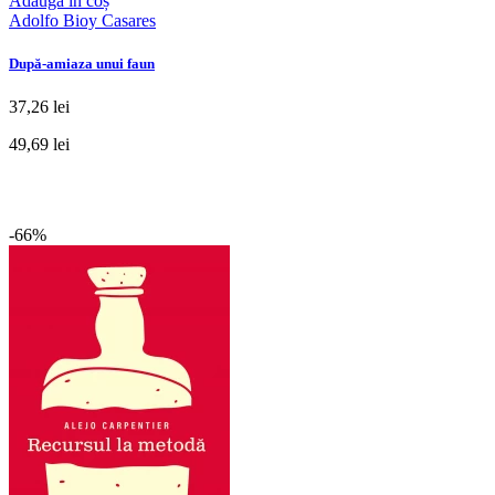
Adaugă în coș
Adolfo Bioy Casares
După-amiaza unui faun
37,26 lei
49,69 lei
-66%