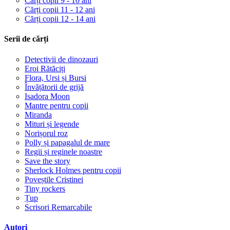
Cărți copii 9 - 10 ani
Cărți copii 11 - 12 ani
Cărți copii 12 - 14 ani
Serii de cărți
Detectivii de dinozauri
Eroi Rătăciți
Flora, Ursi și Bursi
Învățătorii de grijă
Isadora Moon
Mantre pentru copii
Miranda
Mituri și legende
Norișorul roz
Polly și papagalul de mare
Regii și reginele noastre
Save the story
Sherlock Holmes pentru copii
Poveștile Cristinei
Tiny rockers
Țup
Scrisori Remarcabile
Autori