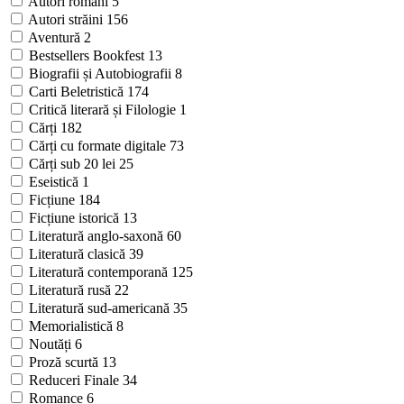
Autori români
5
Autori străini
156
Aventură
2
Bestsellers Bookfest
13
Biografii și Autobiografii
8
Carti Beletristică
174
Critică literară și Filologie
1
Cărți
182
Cărți cu formate digitale
73
Cărți sub 20 lei
25
Eseistică
1
Ficțiune
184
Ficțiune istorică
13
Literatură anglo-saxonă
60
Literatură clasică
39
Literatură contemporană
125
Literatură rusă
22
Literatură sud-americană
35
Memorialistică
8
Noutăți
6
Proză scurtă
13
Reduceri Finale
34
Romance
6