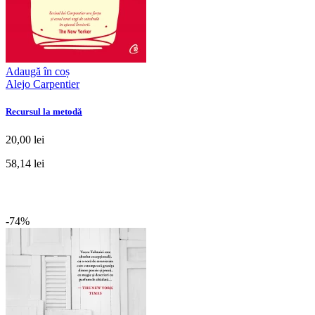
Adaugă în coș
Alejo Carpentier
Recursul la metodă
20,00 lei
58,14 lei
-74%