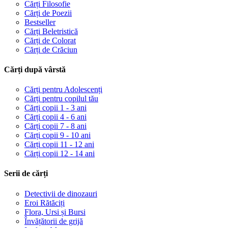
Cărți Filosofie
Cărți de Poezii
Bestseller
Cărți Beletristică
Cărți de Colorat
Cărți de Crăciun
Cărți după vârstă
Cărți pentru Adolescenți
Cărți pentru copilul tău
Cărți copii 1 - 3 ani
Cărți copii 4 - 6 ani
Cărți copii 7 - 8 ani
Cărți copii 9 - 10 ani
Cărți copii 11 - 12 ani
Cărți copii 12 - 14 ani
Serii de cărți
Detectivii de dinozauri
Eroi Rătăciți
Flora, Ursi și Bursi
Învățătorii de grijă