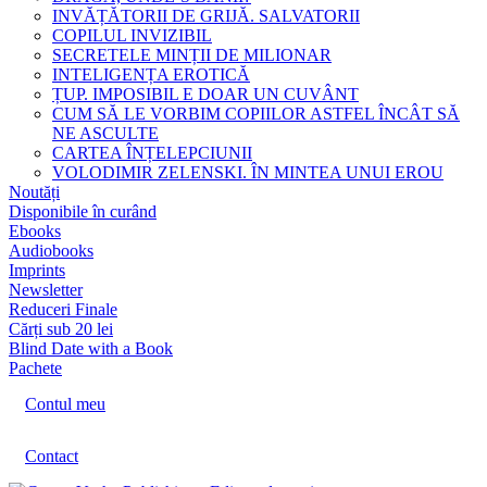
INVĂȚĂTORII DE GRIJĂ. SALVATORII
COPILUL INVIZIBIL
SECRETELE MINȚII DE MILIONAR
INTELIGENȚA EROTICĂ
ȚUP. IMPOSIBIL E DOAR UN CUVÂNT
CUM SĂ LE VORBIM COPIILOR ASTFEL ÎNCÂT SĂ
NE ASCULTE
CARTEA ÎNȚELEPCIUNII
VOLODIMIR ZELENSKI. ÎN MINTEA UNUI EROU
Noutăți
Disponibile în curând
Ebooks
Audiobooks
Imprints
Newsletter
Reduceri Finale
Cărți sub 20 lei
Blind Date with a Book
Pachete
Contul meu
Contact