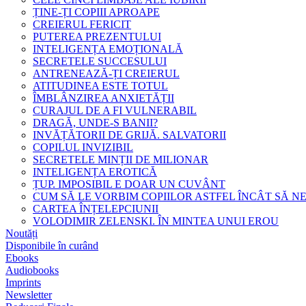
ȚINE-ȚI COPIII APROAPE
CREIERUL FERICIT
PUTEREA PREZENTULUI
INTELIGENȚA EMOȚIONALĂ
SECRETELE SUCCESULUI
ANTRENEAZĂ-ȚI CREIERUL
ATITUDINEA ESTE TOTUL
ÎMBLÂNZIREA ANXIETĂȚII
CURAJUL DE A FI VULNERABIL
DRAGĂ, UNDE-S BANII?
INVĂȚĂTORII DE GRIJĂ. SALVATORII
COPILUL INVIZIBIL
SECRETELE MINȚII DE MILIONAR
INTELIGENȚA EROTICĂ
ȚUP. IMPOSIBIL E DOAR UN CUVÂNT
CUM SĂ LE VORBIM COPIILOR ASTFEL ÎNCÂT SĂ N
CARTEA ÎNȚELEPCIUNII
VOLODIMIR ZELENSKI. ÎN MINTEA UNUI EROU
Noutăți
Disponibile în curând
Ebooks
Audiobooks
Imprints
Newsletter