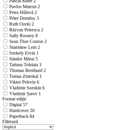
Pascal Ruter
2
Pavlos Matesis
2
Petra Hůlová
2
Péter Demény
3
Ruth Ozeki
2
Răzvan Petrescu
2
Sally Rooney
8
Sean Thor Conroe
2
Stanisław Lem
2
Szekely Ervin
1
Sándor Márai
5
Tatiana Tolstaia
3
Thomas Bernhard
2
Tomas Zmeskal
1
Viktor Pelevin
6
Vladimir Sorokin
6
Vladimir Șarov
1
Format ediție
Digital
57
Hardcover
20
Paperback
84
Filtrează