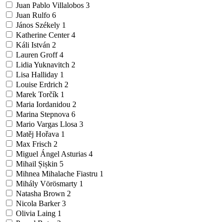
Juan Pablo Villalobos
3
Juan Rulfo
6
János Székely
1
Katherine Center
4
Káli István
2
Lauren Groff
4
Lidia Yuknavitch
2
Lisa Halliday
1
Louise Erdrich
2
Marek Torčík
1
Maria Iordanidou
2
Marina Stepnova
6
Mario Vargas Llosa
3
Matěj Hořava
1
Max Frisch
2
Miguel Ángel Asturias
4
Mihail Șișkin
5
Mihnea Mihalache Fiastru
1
Mihály Vörösmarty
1
Natasha Brown
2
Nicola Barker
3
Olivia Laing
1