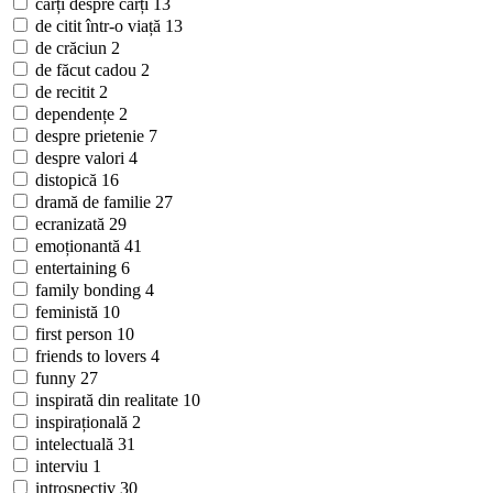
cărți despre cărți
13
de citit într-o viață
13
de crăciun
2
de făcut cadou
2
de recitit
2
dependențe
2
despre prietenie
7
despre valori
4
distopică
16
dramă de familie
27
ecranizată
29
emoționantă
41
entertaining
6
family bonding
4
feministă
10
first person
10
friends to lovers
4
funny
27
inspirată din realitate
10
inspirațională
2
intelectuală
31
interviu
1
introspectiv
30