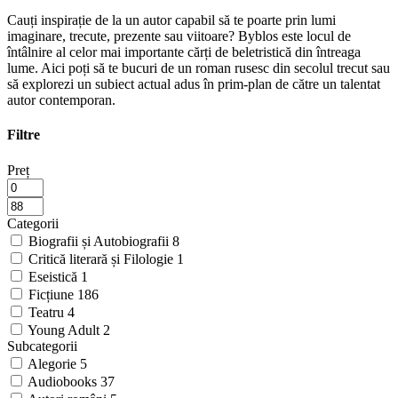
Cauți inspirație de la un autor capabil să te poarte prin lumi
imaginare, trecute, prezente sau viitoare? Byblos este locul de
întâlnire al celor mai importante cărți de beletristică din întreaga
lume. Aici poți să te bucuri de un roman rusesc din secolul trecut sau
să explorezi un subiect actual adus în prim-plan de către un talentat
autor contemporan.
Filtre
Preț
Categorii
Biografii și Autobiografii
8
Critică literară și Filologie
1
Eseistică
1
Ficțiune
186
Teatru
4
Young Adult
2
Subcategorii
Alegorie
5
Audiobooks
37