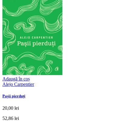
Adaugă în coș
Alejo Carpentier
Pașii pierduți
20,00 lei
52,86 lei