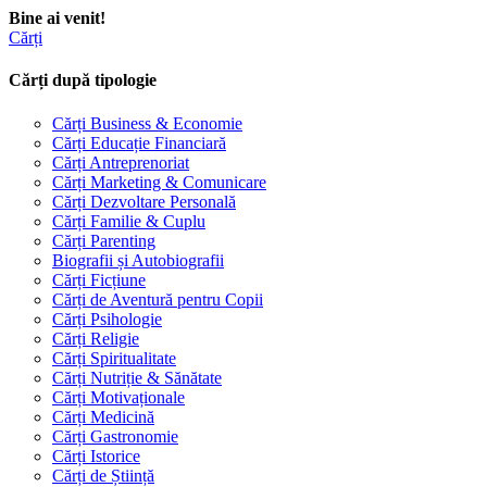
Bine ai venit!
Cărți
Cărți după tipologie
Cărți Business & Economie
Cărți Educație Financiară
Cărți Antreprenoriat
Cărți Marketing & Comunicare
Cărți Dezvoltare Personală
Cărți Familie & Cuplu
Cărți Parenting
Biografii și Autobiografii
Cărți Ficțiune
Cărți de Aventură pentru Copii
Cărți Psihologie
Cărți Religie
Cărți Spiritualitate
Cărți Nutriție & Sănătate
Cărți Motivaționale
Cărți Medicină
Cărți Gastronomie
Cărți Istorice
Cărți de Știință