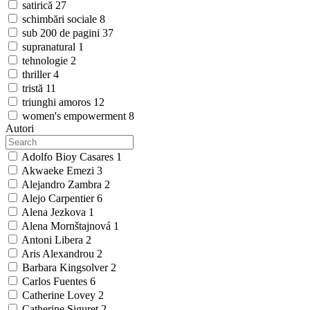
satirică
27
schimbări sociale
8
sub 200 de pagini
37
supranatural
1
tehnologie
2
thriller
4
tristă
11
triunghi amoros
12
women's empowerment
8
Autori
Adolfo Bioy Casares
1
Akwaeke Emezi
3
Alejandro Zambra
2
Alejo Carpentier
6
Alena Jezkova
1
Alena Mornštajnová
1
Antoni Libera
2
Aris Alexandrou
2
Barbara Kingsolver
2
Carlos Fuentes
6
Catherine Lovey
2
Catherine Siguret
2