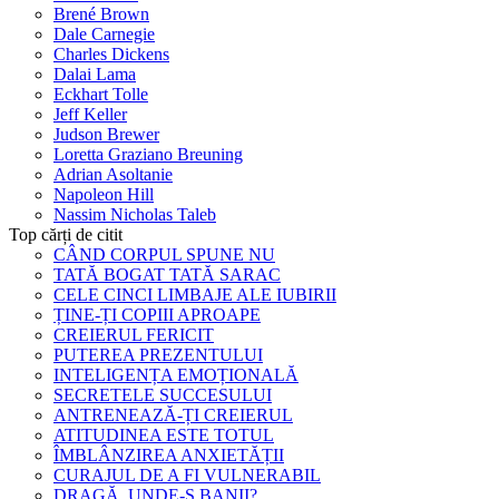
Brené Brown
Dale Carnegie
Charles Dickens
Dalai Lama
Eckhart Tolle
Jeff Keller
Judson Brewer
Loretta Graziano Breuning
Adrian Asoltanie
Napoleon Hill
Nassim Nicholas Taleb
Top cărți de citit
CÂND CORPUL SPUNE NU
TATĂ BOGAT TATĂ SARAC
CELE CINCI LIMBAJE ALE IUBIRII
ȚINE-ȚI COPIII APROAPE
CREIERUL FERICIT
PUTEREA PREZENTULUI
INTELIGENȚA EMOȚIONALĂ
SECRETELE SUCCESULUI
ANTRENEAZĂ-ȚI CREIERUL
ATITUDINEA ESTE TOTUL
ÎMBLÂNZIREA ANXIETĂȚII
CURAJUL DE A FI VULNERABIL
DRAGĂ, UNDE-S BANII?