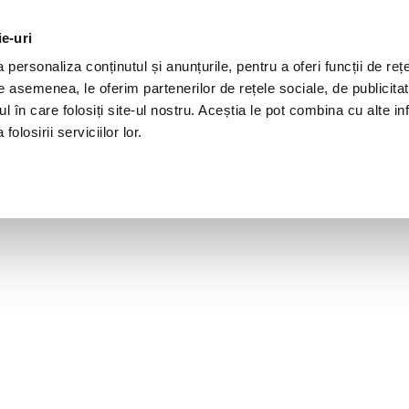
ie-uri
personaliza conținutul și anunțurile, pentru a oferi funcții de rețe
De asemenea, le oferim partenerilor de rețele sociale, de publicita
ul în care folosiți site-ul nostru. Aceștia le pot combina cu alte inf
olosirii serviciilor lor.