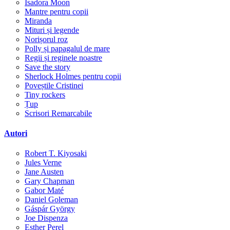
Isadora Moon
Mantre pentru copii
Miranda
Mituri și legende
Norișorul roz
Polly și papagalul de mare
Regii și reginele noastre
Save the story
Sherlock Holmes pentru copii
Poveștile Cristinei
Tiny rockers
Țup
Scrisori Remarcabile
Autori
Robert T. Kiyosaki
Jules Verne
Jane Austen
Gary Chapman
Gabor Maté
Daniel Goleman
Gáspár György
Joe Dispenza
Esther Perel