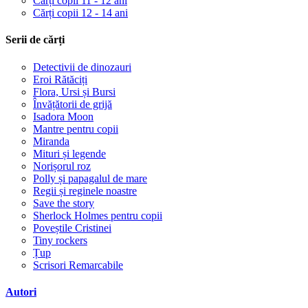
Cărți copii 11 - 12 ani
Cărți copii 12 - 14 ani
Serii de cărți
Detectivii de dinozauri
Eroi Rătăciți
Flora, Ursi și Bursi
Învățătorii de grijă
Isadora Moon
Mantre pentru copii
Miranda
Mituri și legende
Norișorul roz
Polly și papagalul de mare
Regii și reginele noastre
Save the story
Sherlock Holmes pentru copii
Poveștile Cristinei
Tiny rockers
Țup
Scrisori Remarcabile
Autori