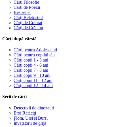
Cărți Filosofie
Cărți de Poezii
Bestseller
Cărți Beletristică
Cărți de Colorat
Cărți de Crăciun
Cărți după vârstă
Cărți pentru Adolescenți
Cărți pentru copilul tău
Cărți copii 1 - 3 ani
Cărți copii 4 - 6 ani
Cărți copii 7 - 8 ani
Cărți copii 9 - 10 ani
Cărți copii 11 - 12 ani
Cărți copii 12 - 14 ani
Serii de cărți
Detectivii de dinozauri
Eroi Rătăciți
Flora, Ursi și Bursi
Învățătorii de grijă