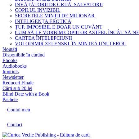
INVĂȚĂTORII DE GRIJĂ. SALVATORII
COPILUL INVIZIBIL
SECRETELE MINȚII DE MILIONAR
INTELIGENȚA EROTICĂ
ȚUP. IMPOSIBIL E DOAR UN CUVÂNT
CUM SĂ LE VORBIM COPIILOR ASTFEL ÎNCÂT SĂ N
CARTEA ÎNȚELEPCIUNII
VOLODIMIR ZELENSKI. ÎN MINTEA UNUI EROU
Noutăți
Disponibile în curând
Ebooks
Audiobooks
Imprints
Newsletter
Reduceri Finale
Cărți sub 20 lei
Blind Date with a Book
Pachete
Contul meu
Contact