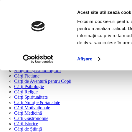
Bine ai venit!
Cărți
Acest site utilizează cook
Folosim cookie-uri pentru a 
Cărți după tipologie
pentru a analiza traficul. 
Cărți Business & Economie
informații cu privire la mod
Cărți Educație Financiară
de dvs. sau culese în urma f
Cărți Antreprenoriat
Cărți Marketing & Comunicare
Cărți Dezvoltare Personală
Afişare
Cărți Familie & Cuplu
Cărți Parenting
Biografii și Autobiografii
Cărți Ficțiune
Cărți de Aventură pentru Copii
Cărți Psihologie
Cărți Religie
Cărți Spiritualitate
Cărți Nutriție & Sănătate
Cărți Motivaționale
Cărți Medicină
Cărți Gastronomie
Cărți Istorice
Cărți de Știință