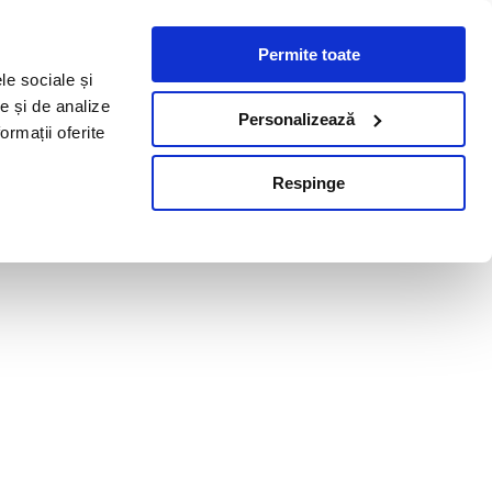
Permite toate
le sociale și
te și de analize
Personalizează
ormații oferite
Respinge