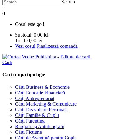
Search
|
0
Coșul este gol!
Subtotal:
0,00 lei
Total:
0,00 lei
Vezi coșul
Finalizează comanda
Cărți
Cărți după tipologie
Cărți Business & Economie
Cărți Educație Financiară
Cărți Antreprenoriat
Cărți Marketing & Comunicare
Cărți Dezvoltare Personală
Cărți Familie & Cuplu
Cărți Parenting
Biografii și Autobiografii
Cărți Ficțiune
Cărți de Aventură pentru Copii