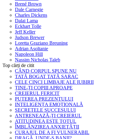
Brené Brown
Dale Carnegie
Charles Dickens
Dalai Lama
Eckhart Tolle
Jeff Keller
Judson Brewer
Loretta Graziano Breuning
Adrian Asoltanie
Napoleon Hill
Nassim Nicholas Taleb
Top cărți de citit
CÂND CORPUL SPUNE NU
TATĂ BOGAT TATĂ SARAC
CELE CINCI LIMBAJE ALE IUBIRII
ȚINE-ȚI COPIII APROAPE
CREIERUL FERICIT
PUTEREA PREZENTULUI
INTELIGENȚA EMOȚIONALĂ
SECRETELE SUCCESULUI
ANTRENEAZĂ-ȚI CREIERUL
ATITUDINEA ESTE TOTUL
ÎMBLÂNZIREA ANXIETĂȚII
CURAJUL DE A FI VULNERABIL
DRAGĂ, UNDE-S BANII?