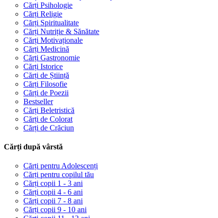
Cărți Psihologie
Cărți Religie
Cărți Spiritualitate
Cărți Nutriție & Sănătate
Cărți Motivaționale
Cărți Medicină
Cărți Gastronomie
Cărți Istorice
Cărți de Știință
Cărți Filosofie
Cărți de Poezii
Bestseller
Cărți Beletristică
Cărți de Colorat
Cărți de Crăciun
Cărți după vârstă
Cărți pentru Adolescenți
Cărți pentru copilul tău
Cărți copii 1 - 3 ani
Cărți copii 4 - 6 ani
Cărți copii 7 - 8 ani
Cărți copii 9 - 10 ani