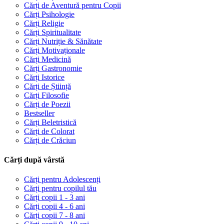
Cărți de Aventură pentru Copii
Cărți Psihologie
Cărți Religie
Cărți Spiritualitate
Cărți Nutriție & Sănătate
Cărți Motivaționale
Cărți Medicină
Cărți Gastronomie
Cărți Istorice
Cărți de Știință
Cărți Filosofie
Cărți de Poezii
Bestseller
Cărți Beletristică
Cărți de Colorat
Cărți de Crăciun
Cărți după vârstă
Cărți pentru Adolescenți
Cărți pentru copilul tău
Cărți copii 1 - 3 ani
Cărți copii 4 - 6 ani
Cărți copii 7 - 8 ani