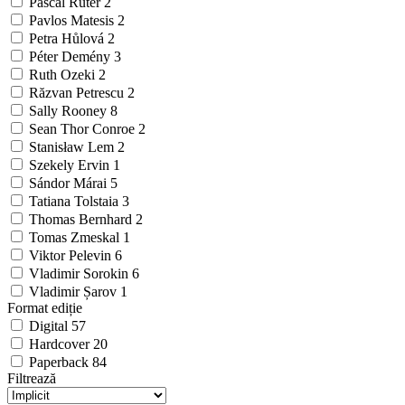
Pascal Ruter
2
Pavlos Matesis
2
Petra Hůlová
2
Péter Demény
3
Ruth Ozeki
2
Răzvan Petrescu
2
Sally Rooney
8
Sean Thor Conroe
2
Stanisław Lem
2
Szekely Ervin
1
Sándor Márai
5
Tatiana Tolstaia
3
Thomas Bernhard
2
Tomas Zmeskal
1
Viktor Pelevin
6
Vladimir Sorokin
6
Vladimir Șarov
1
Format ediție
Digital
57
Hardcover
20
Paperback
84
Filtrează