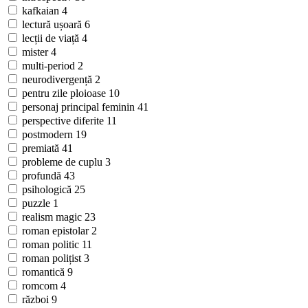
kafkaian
4
lectură ușoară
6
lecții de viață
4
mister
4
multi-period
2
neurodivergență
2
pentru zile ploioase
10
personaj principal feminin
41
perspective diferite
11
postmodern
19
premiată
41
probleme de cuplu
3
profundă
43
psihologică
25
puzzle
1
realism magic
23
roman epistolar
2
roman politic
11
roman polițist
3
romantică
9
romcom
4
război
9