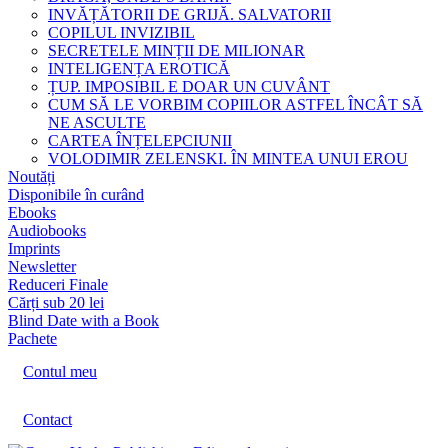
INVĂȚĂTORII DE GRIJĂ. SALVATORII
COPILUL INVIZIBIL
SECRETELE MINȚII DE MILIONAR
INTELIGENȚA EROTICĂ
ȚUP. IMPOSIBIL E DOAR UN CUVÂNT
CUM SĂ LE VORBIM COPIILOR ASTFEL ÎNCÂT SĂ
NE ASCULTE
CARTEA ÎNȚELEPCIUNII
VOLODIMIR ZELENSKI. ÎN MINTEA UNUI EROU
Noutăți
Disponibile în curând
Ebooks
Audiobooks
Imprints
Newsletter
Reduceri Finale
Cărți sub 20 lei
Blind Date with a Book
Pachete
Contul meu
Contact