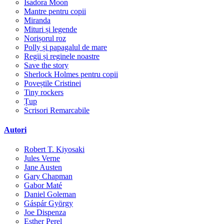
Isadora Moon
Mantre pentru copii
Miranda
Mituri și legende
Norișorul roz
Polly și papagalul de mare
Regii și reginele noastre
Save the story
Sherlock Holmes pentru copii
Poveștile Cristinei
Tiny rockers
Țup
Scrisori Remarcabile
Autori
Robert T. Kiyosaki
Jules Verne
Jane Austen
Gary Chapman
Gabor Maté
Daniel Goleman
Gáspár György
Joe Dispenza
Esther Perel