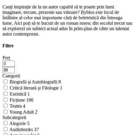
Cauți inspirație de la un autor capabil să te poarte prin lumi
imaginare, trecute, prezente sau viitoare? Byblos este locul de
întâlnire al celor mai importante cărți de beletristică din întreaga
lume. Aici poți să te bucuri de un roman rusesc din secolul trecut sau
să explorezi un subiect actual adus în prim-plan de către un talentat
autor contemporan.
Filtre
Preț
Categorii
Biografii și Autobiografii
8
Critică literară și Filologie
1
Eseistică
1
Ficțiune
186
Teatru
4
Young Adult
2
Subcategorii
Alegorie
5
Audiobooks
37