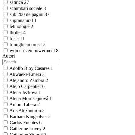
satirică
27
schimbări sociale
8
sub 200 de pagini
37
supranatural
1
tehnologie
2
thriller
4
tristă
11
triunghi amoros
12
women's empowerment
8
Autori
Adolfo Bioy Casares
1
Akwaeke Emezi
3
Alejandro Zambra
2
Alejo Carpentier
6
Alena Jezkova
1
Alena Mornštajnová
1
Antoni Libera
2
Aris Alexandrou
2
Barbara Kingsolver
2
Carlos Fuentes
6
Catherine Lovey
2
Catherine Siguret
2