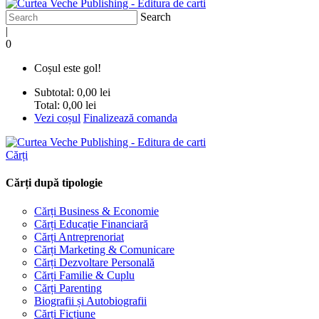
Search
|
0
Coșul este gol!
Subtotal:
0,00 lei
Total:
0,00 lei
Vezi coșul
Finalizează comanda
Cărți
Cărți după tipologie
Cărți Business & Economie
Cărți Educație Financiară
Cărți Antreprenoriat
Cărți Marketing & Comunicare
Cărți Dezvoltare Personală
Cărți Familie & Cuplu
Cărți Parenting
Biografii și Autobiografii
Cărți Ficțiune