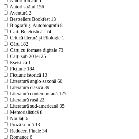
Autori români
5
Autori străini
156
Aventură
2
Bestsellers Bookfest
13
Biografii și Autobiografii
8
Carti Beletristică
174
Critică literară și Filologie
1
Cărți
182
Cărți cu formate digitale
73
Cărți sub 20 lei
25
Eseistică
1
Ficțiune
184
Ficțiune istorică
13
Literatură anglo-saxonă
60
Literatură clasică
39
Literatură contemporană
125
Literatură rusă
22
Literatură sud-americană
35
Memorialistică
8
Noutăți
6
Proză scurtă
13
Reduceri Finale
34
Romance
6