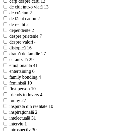
cărți despre cărți
13
de citit într-o viață
13
de crăciun
2
de făcut cadou
2
de recitit
2
dependențe
2
despre prietenie
7
despre valori
4
distopică
16
dramă de familie
27
ecranizată
29
emoționantă
41
entertaining
6
family bonding
4
feministă
10
first person
10
friends to lovers
4
funny
27
inspirată din realitate
10
inspirațională
2
intelectuală
31
interviu
1
introspectiv
30