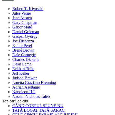
Robert T. Kiyosaki
Jules Verne
Jane Austen
Gary Chapman
Gabor Maté
Daniel Goleman
Gáspár György
Joe Dispenza
Esther Perel
Brené Brown
Dale Carnegie
Charles Dickens
Dalai Lama
Eckhart Tolle
Jeff Keller
Judson Brewer
Loretta Graziano Breuning
Adrian Asoltanie
Napoleon Hill
Nassim Nicholas Taleb
Top cărți de citit
CÂND CORPUL SPUNE NU
TATĂ BOGAT TATĂ SARAC
CELE CINCI LIMBAJE ALE IUBIRII