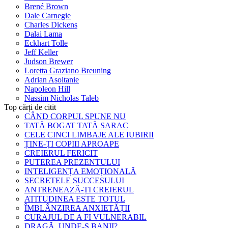
Brené Brown
Dale Carnegie
Charles Dickens
Dalai Lama
Eckhart Tolle
Jeff Keller
Judson Brewer
Loretta Graziano Breuning
Adrian Asoltanie
Napoleon Hill
Nassim Nicholas Taleb
Top cărți de citit
CÂND CORPUL SPUNE NU
TATĂ BOGAT TATĂ SARAC
CELE CINCI LIMBAJE ALE IUBIRII
ȚINE-ȚI COPIII APROAPE
CREIERUL FERICIT
PUTEREA PREZENTULUI
INTELIGENȚA EMOȚIONALĂ
SECRETELE SUCCESULUI
ANTRENEAZĂ-ȚI CREIERUL
ATITUDINEA ESTE TOTUL
ÎMBLÂNZIREA ANXIETĂȚII
CURAJUL DE A FI VULNERABIL
DRAGĂ, UNDE-S BANII?