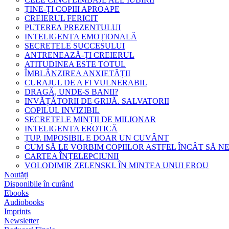
ȚINE-ȚI COPIII APROAPE
CREIERUL FERICIT
PUTEREA PREZENTULUI
INTELIGENȚA EMOȚIONALĂ
SECRETELE SUCCESULUI
ANTRENEAZĂ-ȚI CREIERUL
ATITUDINEA ESTE TOTUL
ÎMBLÂNZIREA ANXIETĂȚII
CURAJUL DE A FI VULNERABIL
DRAGĂ, UNDE-S BANII?
INVĂȚĂTORII DE GRIJĂ. SALVATORII
COPILUL INVIZIBIL
SECRETELE MINȚII DE MILIONAR
INTELIGENȚA EROTICĂ
ȚUP. IMPOSIBIL E DOAR UN CUVÂNT
CUM SĂ LE VORBIM COPIILOR ASTFEL ÎNCÂT SĂ N
CARTEA ÎNȚELEPCIUNII
VOLODIMIR ZELENSKI. ÎN MINTEA UNUI EROU
Noutăți
Disponibile în curând
Ebooks
Audiobooks
Imprints
Newsletter