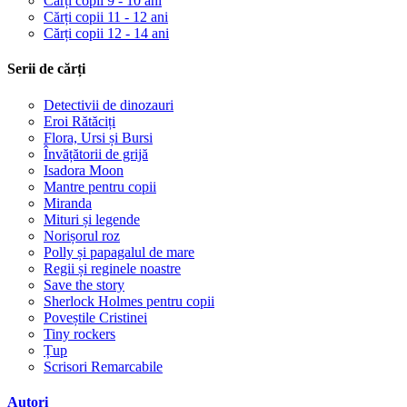
Cărți copii 9 - 10 ani
Cărți copii 11 - 12 ani
Cărți copii 12 - 14 ani
Serii de cărți
Detectivii de dinozauri
Eroi Rătăciți
Flora, Ursi și Bursi
Învățătorii de grijă
Isadora Moon
Mantre pentru copii
Miranda
Mituri și legende
Norișorul roz
Polly și papagalul de mare
Regii și reginele noastre
Save the story
Sherlock Holmes pentru copii
Poveștile Cristinei
Tiny rockers
Țup
Scrisori Remarcabile
Autori