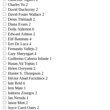
Charles Yu
2
David Duchovny
2
David Foster Wallace
2
Denis Thériault
2
Diana Evans
2
Dolly Alderton
6
Edward Ashton
2
Elif Batuman
4
Erri De Luca
4
Fernando Vallejo
2
Gary Shteyngart
4
Guillermo Cabrera Infante
1
Hasan Ali Toptaș
1
Helen Oyeyemi
2
Hunter S. Thompson
2
Héctor Abad Faciolince
2
Iain Reid
6
Iren Mate
1
Isidoros Zourgos
2
Jan Neruda
1
Jason Mott
2
Joyce Carol Oates
2