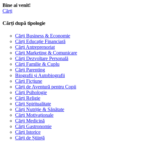
Bine ai venit!
Cărți
Cărți după tipologie
Cărți Business & Economie
Cărți Educație Financiară
Cărți Antreprenoriat
Cărți Marketing & Comunicare
Cărți Dezvoltare Personală
Cărți Familie & Cuplu
Cărți Parenting
Biografii și Autobiografii
Cărți Ficțiune
Cărți de Aventură pentru Copii
Cărți Psihologie
Cărți Religie
Cărți Spiritualitate
Cărți Nutriție & Sănătate
Cărți Motivaționale
Cărți Medicină
Cărți Gastronomie
Cărți Istorice
Cărți de Știință