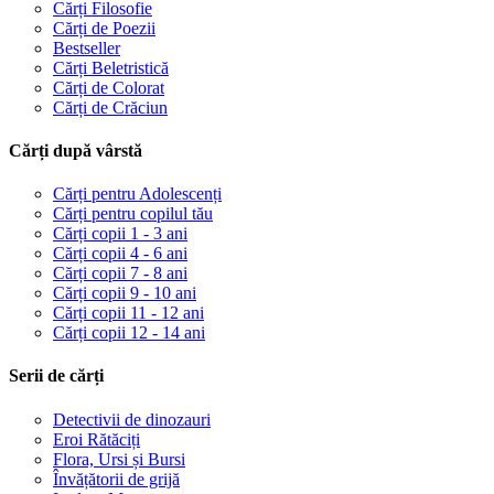
Cărți Filosofie
Cărți de Poezii
Bestseller
Cărți Beletristică
Cărți de Colorat
Cărți de Crăciun
Cărți după vârstă
Cărți pentru Adolescenți
Cărți pentru copilul tău
Cărți copii 1 - 3 ani
Cărți copii 4 - 6 ani
Cărți copii 7 - 8 ani
Cărți copii 9 - 10 ani
Cărți copii 11 - 12 ani
Cărți copii 12 - 14 ani
Serii de cărți
Detectivii de dinozauri
Eroi Rătăciți
Flora, Ursi și Bursi
Învățătorii de grijă