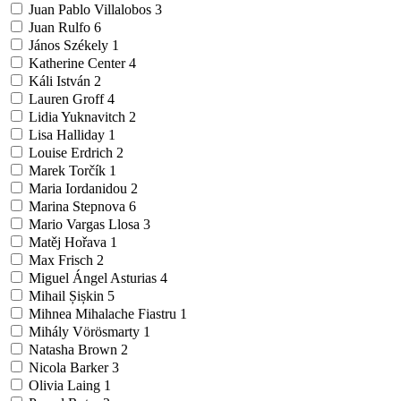
Juan Pablo Villalobos
3
Juan Rulfo
6
János Székely
1
Katherine Center
4
Káli István
2
Lauren Groff
4
Lidia Yuknavitch
2
Lisa Halliday
1
Louise Erdrich
2
Marek Torčík
1
Maria Iordanidou
2
Marina Stepnova
6
Mario Vargas Llosa
3
Matěj Hořava
1
Max Frisch
2
Miguel Ángel Asturias
4
Mihail Șișkin
5
Mihnea Mihalache Fiastru
1
Mihály Vörösmarty
1
Natasha Brown
2
Nicola Barker
3
Olivia Laing
1