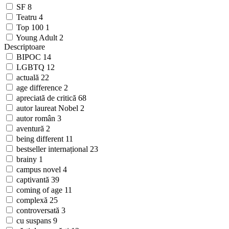
SF
8
Teatru
4
Top 100
1
Young Adult
2
Descriptoare
BIPOC
14
LGBTQ
12
actuală
22
age difference
2
apreciată de critică
68
autor laureat Nobel
2
autor român
3
aventură
2
being different
11
bestseller internațional
23
brainy
1
campus novel
4
captivantă
39
coming of age
11
complexă
25
controversată
3
cu suspans
9