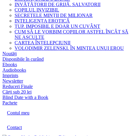
INVĂȚĂTORII DE GRIJĂ. SALVATORII
COPILUL INVIZIBIL
SECRETELE MINȚII DE MILIONAR
INTELIGENȚA EROTICĂ
ȚUP. IMPOSIBIL E DOAR UN CUVÂNT
CUM SĂ LE VORBIM COPIILOR ASTFEL ÎNCÂT SĂ
NE ASCULTE
CARTEA ÎNȚELEPCIUNII
VOLODIMIR ZELENSKI. ÎN MINTEA UNUI EROU
Noutăți
Disponibile în curând
Ebooks
Audiobooks
Imprints
Newsletter
Reduceri Finale
Cărți sub 20 lei
Blind Date with a Book
Pachete
Contul meu
Contact