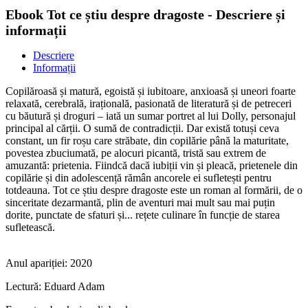
Ebook Tot ce știu despre dragoste - Descriere și
informații
Descriere
Informații
Copilăroasă și matură, egoistă și iubitoare, anxioasă și uneori foarte
relaxată, cerebrală, irațională, pasionată de literatură și de petreceri
cu băutură și droguri – iată un sumar portret al lui Dolly, personajul
principal al cărții. O sumă de contradicții. Dar există totuși ceva
constant, un fir roșu care străbate, din copilărie până la maturitate,
povestea zbuciumată, pe alocuri picantă, tristă sau extrem de
amuzantă: prietenia. Fiindcă dacă iubiții vin și pleacă, prietenele din
copilărie și din adolescență rămân ancorele ei sufletești pentru
totdeauna. Tot ce știu despre dragoste este un roman al formării, de o
sinceritate dezarmantă, plin de aventuri mai mult sau mai puțin
dorite, punctate de sfaturi și... rețete culinare în funcție de starea
sufletească.
Anul apariției:
2020
Lectură:
Eduard Adam