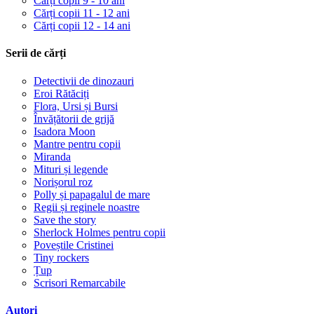
Cărți copii 9 - 10 ani
Cărți copii 11 - 12 ani
Cărți copii 12 - 14 ani
Serii de cărți
Detectivii de dinozauri
Eroi Rătăciți
Flora, Ursi și Bursi
Învățătorii de grijă
Isadora Moon
Mantre pentru copii
Miranda
Mituri și legende
Norișorul roz
Polly și papagalul de mare
Regii și reginele noastre
Save the story
Sherlock Holmes pentru copii
Poveștile Cristinei
Tiny rockers
Țup
Scrisori Remarcabile
Autori