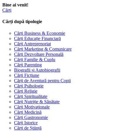
Bine ai venit!
Cărți
Cărți după tipologie
Cărți Business & Economie
Cărți Educație Financiară
Cărți Antreprenoriat
Cărți Marketing & Comunicare
Cărți Dezvoltare Personală
Cărți Familie & Cuplu
Cărți Parenting
Biografii și Autobiografii
Cărți Ficțiune
Cărți de Aventură pentru Copii
Cărți Psihologie
Cărți Religie
Cărți Spiritualitate
Cărți Nutriție & Sănătate
Cărți Motivaționale
Cărți Medicină
Cărți Gastronomie
Cărți Istorice
Cărți de Știință