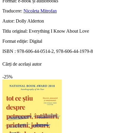
Format:
e-book și audiobooks
Traducere:
Nicoleta Mitrofan
Autor:
Dolly Alderton
Titlu original:
Everything I Know About Love
Format ediție:
Digital
ISBN :
978-606-44-0514-2, 978-606-44-1979-8
Cărți de același autor
-25%