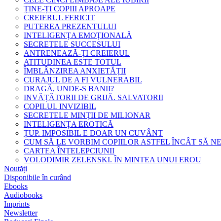
ȚINE-ȚI COPIII APROAPE
CREIERUL FERICIT
PUTEREA PREZENTULUI
INTELIGENȚA EMOȚIONALĂ
SECRETELE SUCCESULUI
ANTRENEAZĂ-ȚI CREIERUL
ATITUDINEA ESTE TOTUL
ÎMBLÂNZIREA ANXIETĂȚII
CURAJUL DE A FI VULNERABIL
DRAGĂ, UNDE-S BANII?
INVĂȚĂTORII DE GRIJĂ. SALVATORII
COPILUL INVIZIBIL
SECRETELE MINȚII DE MILIONAR
INTELIGENȚA EROTICĂ
ȚUP. IMPOSIBIL E DOAR UN CUVÂNT
CUM SĂ LE VORBIM COPIILOR ASTFEL ÎNCÂT SĂ N
CARTEA ÎNȚELEPCIUNII
VOLODIMIR ZELENSKI. ÎN MINTEA UNUI EROU
Noutăți
Disponibile în curând
Ebooks
Audiobooks
Imprints
Newsletter