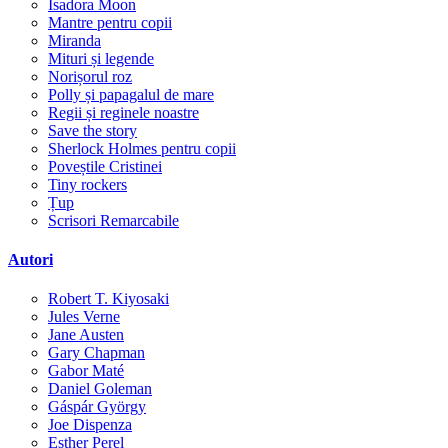
Isadora Moon
Mantre pentru copii
Miranda
Mituri și legende
Norișorul roz
Polly și papagalul de mare
Regii și reginele noastre
Save the story
Sherlock Holmes pentru copii
Poveștile Cristinei
Tiny rockers
Țup
Scrisori Remarcabile
Autori
Robert T. Kiyosaki
Jules Verne
Jane Austen
Gary Chapman
Gabor Maté
Daniel Goleman
Gáspár György
Joe Dispenza
Esther Perel