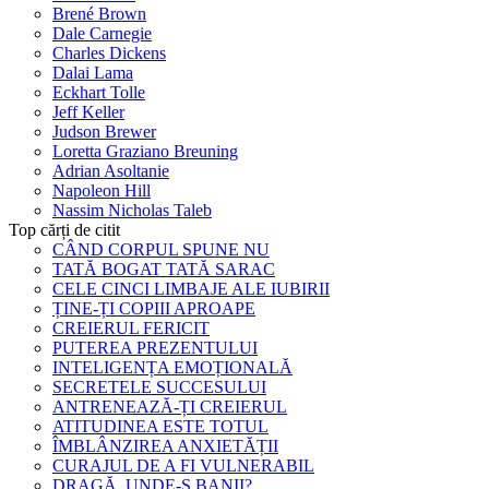
Brené Brown
Dale Carnegie
Charles Dickens
Dalai Lama
Eckhart Tolle
Jeff Keller
Judson Brewer
Loretta Graziano Breuning
Adrian Asoltanie
Napoleon Hill
Nassim Nicholas Taleb
Top cărți de citit
CÂND CORPUL SPUNE NU
TATĂ BOGAT TATĂ SARAC
CELE CINCI LIMBAJE ALE IUBIRII
ȚINE-ȚI COPIII APROAPE
CREIERUL FERICIT
PUTEREA PREZENTULUI
INTELIGENȚA EMOȚIONALĂ
SECRETELE SUCCESULUI
ANTRENEAZĂ-ȚI CREIERUL
ATITUDINEA ESTE TOTUL
ÎMBLÂNZIREA ANXIETĂȚII
CURAJUL DE A FI VULNERABIL
DRAGĂ, UNDE-S BANII?