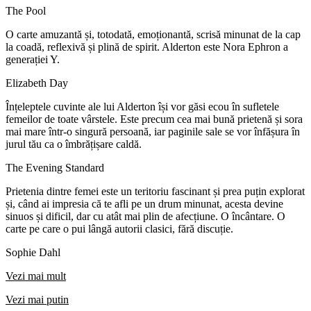
The Pool
O carte amuzantă și, totodată, emoționantă, scrisă minunat de la cap
la coadă, reflexivă și plină de spirit. Alderton este Nora Ephron a
generației Y.
Elizabeth Day
Înțeleptele cuvinte ale lui Alderton își vor găsi ecou în sufletele
femeilor de toate vârstele. Este precum cea mai bună prietenă și sora
mai mare într-o singură persoană, iar paginile sale se vor înfășura în
jurul tău ca o îmbrățișare caldă.
The Evening Standard
Prietenia dintre femei este un teritoriu fascinant și prea puțin explorat
și, când ai impresia că te afli pe un drum minunat, acesta devine
sinuos și dificil, dar cu atât mai plin de afecțiune. O încântare. O
carte pe care o pui lângă autorii clasici, fără discuție.
Sophie Dahl
Vezi mai mult
Vezi mai putin