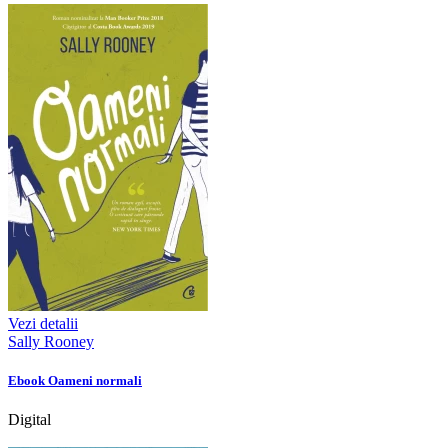
Vezi detalii
Sally Rooney
Ebook Oameni normali
Digital