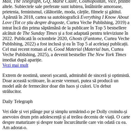
Mail
,
The Telegraph
,
GQ
,
Marie Claire
,
Cosmopolitan
,
Vice
, printre
altele. Subiectele sale preferate sunt iubirea, întâlnirile amoroase,
prietenia, feminismul, călătoriile, moda, cărțile, filmele și gătitul.
Apărută în 2018, cartea sa autobiografică
Everything I Know About
Love
(
Tot ce știu despre dragoste
, Curtea Veche Publishing, 2019) a
intrat încă din prima săptămână de la publicare în Top 5 bestsellere
alcătuit de
The Sunday Times
și a fost adaptată pentru televiziune în
2022. Publicată în octombrie 2020,
Ghosts
(
Fantome
, Curtea Veche
Publishing, 2022) a fost inclusă și ea în Top 5 al aceleiași publicații.
Cel mai recent roman al ei,
Good Material
(
Material bun
, Curtea
Veche Publishing, 2025), a devenit bestseller
The New York Times
imediat după apariție.
Vezi mai mult
Extrem de nostimă, uneori șocantă, admirabil de sinceră și optimistă.
Doar această scriitoare, în aceste vremuri, putea să producă un
model atât de fermecător doar din haos și culori. Un debut
strălucitor.
Daily Telegraph
Vei râde și vei plânge pur și simplu urmărind-o pe Dolly croindu-și
anevoios drum prin adolescență și al treilea deceniu de viață. O carte
despre maturizare și despre toate încurcăturile care vin odată cu ea.
Am adorat-o.