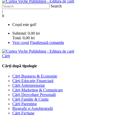
Search
|
0
Coșul este gol!
Subtotal:
0,00 lei
Total:
0,00 lei
Vezi coșul
Finalizează comanda
Cărți
Cărți după tipologie
Cărți Business & Economie
Cărți Educație Financiară
Cărți Antreprenoriat
Cărți Marketing & Comunicare
Cărți Dezvoltare Personală
Cărți Familie & Cuplu
Cărți Parenting
Biografii și Autobiografii
Cărți Ficțiune