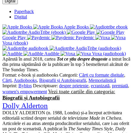
Digital
Paperback
Digital
Apple Books
AudioTribe (ebook)
Google Play
Paydemic
Voxa (ebook)
AudioTribe (audiobook)
Audible
Voxa (audiobook)
Apărută în anul 2018, cartea
Tot ce știu despre dragoste
a intrat încă
din prima săptămână de la publicare în top 5 bestselleruri alcătuit de
The Sunday Times.
Format:
e-book și audiobooks
Categorii:
Cărți cu formate digitale
,
Cărți
,
Audiobooks
,
Biografii și Autobiografii
,
Memorialistică
Imprint:
Byblos
Descriptoare:
despre prietenie
,
ecranizată
,
premiată
,
Vezi toate cartile din categoria:
women's empowerment
Biografii și Autobiografii
Dolly Alderton
DOLLY ALDERTON (n. 1988, Londra) și-a început activitatea
editorială scriind despre serialul de televiziune
Made in Chelsea
.
Articolele ei au atras atenția producătorilor serialului, care i-au oferit
un post de scenaristă. A publicat în
The Sunday Times Style
,
Daily