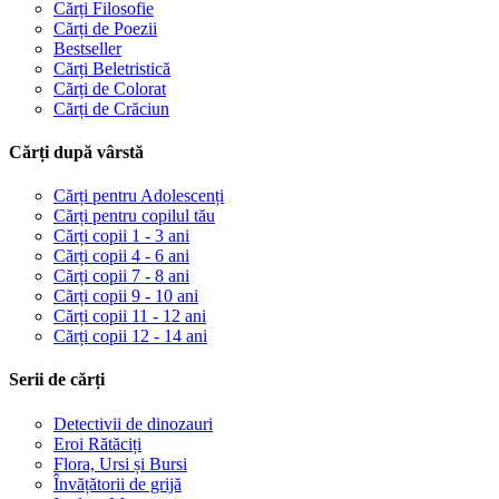
Cărți Filosofie
Cărți de Poezii
Bestseller
Cărți Beletristică
Cărți de Colorat
Cărți de Crăciun
Cărți după vârstă
Cărți pentru Adolescenți
Cărți pentru copilul tău
Cărți copii 1 - 3 ani
Cărți copii 4 - 6 ani
Cărți copii 7 - 8 ani
Cărți copii 9 - 10 ani
Cărți copii 11 - 12 ani
Cărți copii 12 - 14 ani
Serii de cărți
Detectivii de dinozauri
Eroi Rătăciți
Flora, Ursi și Bursi
Învățătorii de grijă