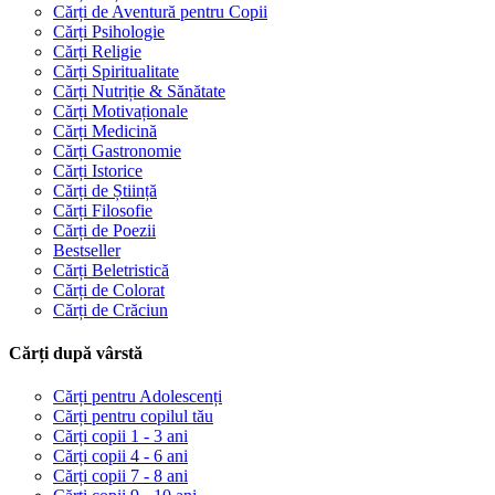
Cărți de Aventură pentru Copii
Cărți Psihologie
Cărți Religie
Cărți Spiritualitate
Cărți Nutriție & Sănătate
Cărți Motivaționale
Cărți Medicină
Cărți Gastronomie
Cărți Istorice
Cărți de Știință
Cărți Filosofie
Cărți de Poezii
Bestseller
Cărți Beletristică
Cărți de Colorat
Cărți de Crăciun
Cărți după vârstă
Cărți pentru Adolescenți
Cărți pentru copilul tău
Cărți copii 1 - 3 ani
Cărți copii 4 - 6 ani
Cărți copii 7 - 8 ani