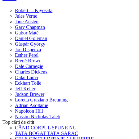
Robert T. Kiyosaki
Jules Verne
Jane Austen
Gary Chapman
Gabor Maté
Daniel Goleman
Gáspár György
Joe Dispenza
Esther Perel
Brené Brown
Dale Carnegie
Charles Dickens
Dalai Lama
Eckhart Tolle
Jeff Keller
Judson Brewer
Loretta Graziano Breuning
Adrian Asoltanie
Napoleon Hill
Nassim Nicholas Taleb
Top cărți de citit
CÂND CORPUL SPUNE NU
TATĂ BOGAT TATĂ SARAC
CELE CINCI LIMBAJE ALE IUBIRII