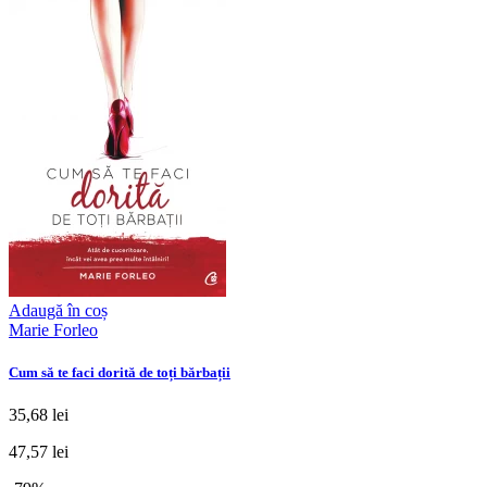
Adaugă în coș
Marie Forleo
Cum să te faci dorită de toți bărbații
35,68 lei
47,57 lei