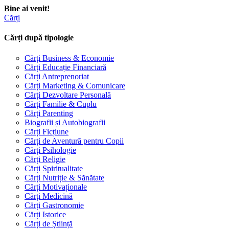
Bine ai venit!
Cărți
Cărți după tipologie
Cărți Business & Economie
Cărți Educație Financiară
Cărți Antreprenoriat
Cărți Marketing & Comunicare
Cărți Dezvoltare Personală
Cărți Familie & Cuplu
Cărți Parenting
Biografii și Autobiografii
Cărți Ficțiune
Cărți de Aventură pentru Copii
Cărți Psihologie
Cărți Religie
Cărți Spiritualitate
Cărți Nutriție & Sănătate
Cărți Motivaționale
Cărți Medicină
Cărți Gastronomie
Cărți Istorice
Cărți de Știință