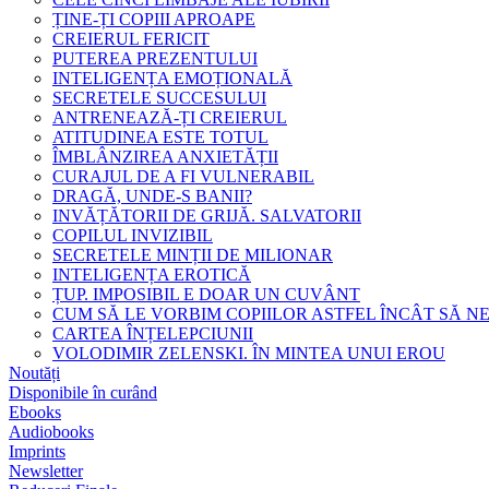
ȚINE-ȚI COPIII APROAPE
CREIERUL FERICIT
PUTEREA PREZENTULUI
INTELIGENȚA EMOȚIONALĂ
SECRETELE SUCCESULUI
ANTRENEAZĂ-ȚI CREIERUL
ATITUDINEA ESTE TOTUL
ÎMBLÂNZIREA ANXIETĂȚII
CURAJUL DE A FI VULNERABIL
DRAGĂ, UNDE-S BANII?
INVĂȚĂTORII DE GRIJĂ. SALVATORII
COPILUL INVIZIBIL
SECRETELE MINȚII DE MILIONAR
INTELIGENȚA EROTICĂ
ȚUP. IMPOSIBIL E DOAR UN CUVÂNT
CUM SĂ LE VORBIM COPIILOR ASTFEL ÎNCÂT SĂ N
CARTEA ÎNȚELEPCIUNII
VOLODIMIR ZELENSKI. ÎN MINTEA UNUI EROU
Noutăți
Disponibile în curând
Ebooks
Audiobooks
Imprints
Newsletter