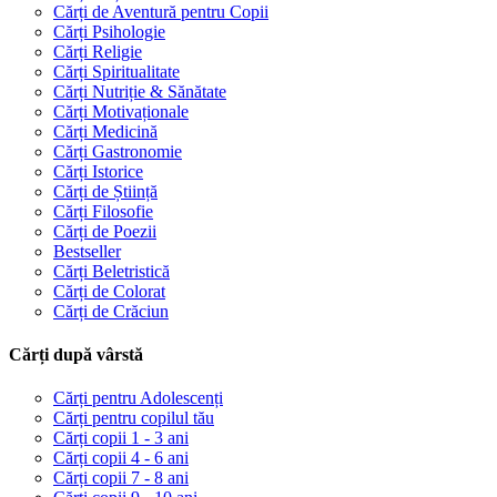
Cărți de Aventură pentru Copii
Cărți Psihologie
Cărți Religie
Cărți Spiritualitate
Cărți Nutriție & Sănătate
Cărți Motivaționale
Cărți Medicină
Cărți Gastronomie
Cărți Istorice
Cărți de Știință
Cărți Filosofie
Cărți de Poezii
Bestseller
Cărți Beletristică
Cărți de Colorat
Cărți de Crăciun
Cărți după vârstă
Cărți pentru Adolescenți
Cărți pentru copilul tău
Cărți copii 1 - 3 ani
Cărți copii 4 - 6 ani
Cărți copii 7 - 8 ani