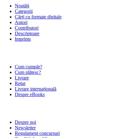
Noutăți
Categorii
Cărți cu formate digitale
Autori
Contributori
Descriptoare
Imprints
ÎNTREBĂRI FRECVENTE
Cum cumpăr?
Cum plătesc?
Livrare
Retur
Livrare internațională
Despre eBooks
DESPRE NOI
Despre noi
Newsletter
Regulament concursuri