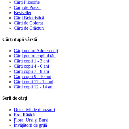
Cărți Filosofie
Cărți de Poezii
Bestseller
Cărți Beletristică
Cărți de Colorat
Cărți de Crăciun
Cărți după vârstă
Cărți pentru Adolescenți
Cărți pentru copilul tău
Cărți copii 1 - 3 ani
Cărți copii 4 - 6 ani
Cărți copii 7 - 8 ani
Cărți copii 9 - 10 ani
Cărți copii 11 - 12 ani
Cărți copii 12 - 14 ani
Serii de cărți
Detectivii de dinozauri
Eroi Rătăciți
Flora, Ursi și Bursi
Învățătorii de grijă