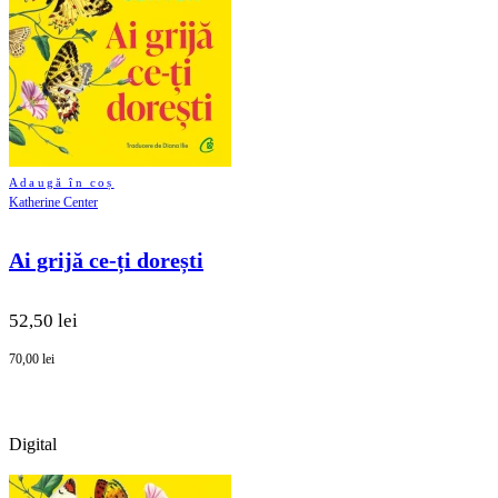
Adaugă în coș
Katherine Center
Ai grijă ce-ți dorești
52,50 lei
70,00 lei
Digital