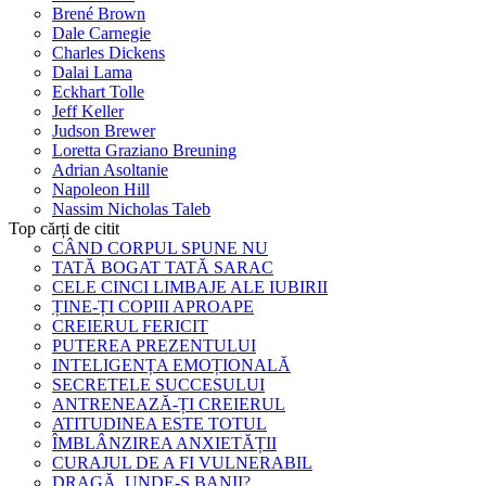
Brené Brown
Dale Carnegie
Charles Dickens
Dalai Lama
Eckhart Tolle
Jeff Keller
Judson Brewer
Loretta Graziano Breuning
Adrian Asoltanie
Napoleon Hill
Nassim Nicholas Taleb
Top cărți de citit
CÂND CORPUL SPUNE NU
TATĂ BOGAT TATĂ SARAC
CELE CINCI LIMBAJE ALE IUBIRII
ȚINE-ȚI COPIII APROAPE
CREIERUL FERICIT
PUTEREA PREZENTULUI
INTELIGENȚA EMOȚIONALĂ
SECRETELE SUCCESULUI
ANTRENEAZĂ-ȚI CREIERUL
ATITUDINEA ESTE TOTUL
ÎMBLÂNZIREA ANXIETĂȚII
CURAJUL DE A FI VULNERABIL
DRAGĂ, UNDE-S BANII?