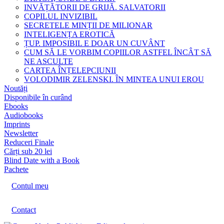
INVĂȚĂTORII DE GRIJĂ. SALVATORII
COPILUL INVIZIBIL
SECRETELE MINȚII DE MILIONAR
INTELIGENȚA EROTICĂ
ȚUP. IMPOSIBIL E DOAR UN CUVÂNT
CUM SĂ LE VORBIM COPIILOR ASTFEL ÎNCÂT SĂ
NE ASCULTE
CARTEA ÎNȚELEPCIUNII
VOLODIMIR ZELENSKI. ÎN MINTEA UNUI EROU
Noutăți
Disponibile în curând
Ebooks
Audiobooks
Imprints
Newsletter
Reduceri Finale
Cărți sub 20 lei
Blind Date with a Book
Pachete
Contul meu
Contact