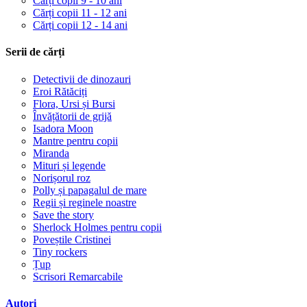
Cărți copii 9 - 10 ani
Cărți copii 11 - 12 ani
Cărți copii 12 - 14 ani
Serii de cărți
Detectivii de dinozauri
Eroi Rătăciți
Flora, Ursi și Bursi
Învățătorii de grijă
Isadora Moon
Mantre pentru copii
Miranda
Mituri și legende
Norișorul roz
Polly și papagalul de mare
Regii și reginele noastre
Save the story
Sherlock Holmes pentru copii
Poveștile Cristinei
Tiny rockers
Țup
Scrisori Remarcabile
Autori