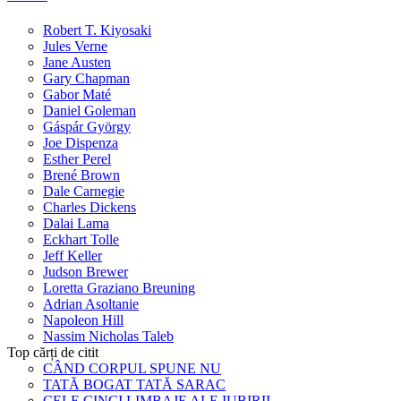
Robert T. Kiyosaki
Jules Verne
Jane Austen
Gary Chapman
Gabor Maté
Daniel Goleman
Gáspár György
Joe Dispenza
Esther Perel
Brené Brown
Dale Carnegie
Charles Dickens
Dalai Lama
Eckhart Tolle
Jeff Keller
Judson Brewer
Loretta Graziano Breuning
Adrian Asoltanie
Napoleon Hill
Nassim Nicholas Taleb
Top cărți de citit
CÂND CORPUL SPUNE NU
TATĂ BOGAT TATĂ SARAC
CELE CINCI LIMBAJE ALE IUBIRII