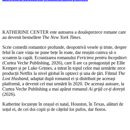
KATHERINE CENTER este autoarea a douăsprezece romane care
au devenit bestsellere
The New York Times
.
Scrie comedii romantice profunde, deopotrivă vesele și triste, despre
felul în care viața ne pune bețe în roate, dar reușim cumva să o
scoatem la capăt. Ecranizarea romanului
Fericirea pentru începător
i
(Curtea Veche Publishing, 2026), care îi are ca protagoniști pe Ellie
Kemper și pe Luke Grimes, a intrat în topul celor mai urmărite zece
producții Netflix la nivel global în optzeci și una de țări. Filmul
The
Lost Husband
, adaptat după romanul ei și distribuit pe aceeași
platformă, a devenit cel mai urmărit în 2020. De aceeași autoare, la
Curtea Veche Publishing a mai apărut romanul
Ai grijă ce-ți dorești
(2026).
Katherine locuiește în orașul ei natal, Houston, în Texas, alături de
soțul ei, de cei doi copii și de cățelul lor pufos, dar fioros.
SHOP