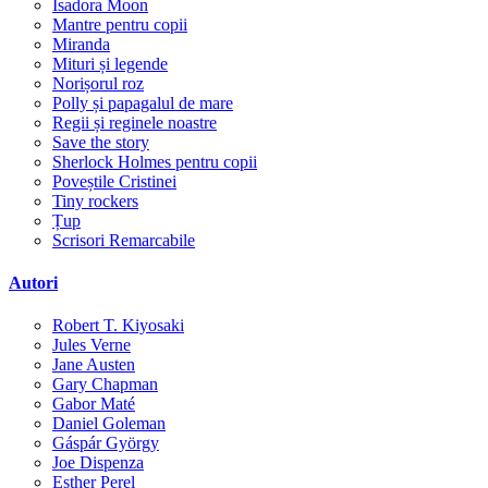
Isadora Moon
Mantre pentru copii
Miranda
Mituri și legende
Norișorul roz
Polly și papagalul de mare
Regii și reginele noastre
Save the story
Sherlock Holmes pentru copii
Poveștile Cristinei
Tiny rockers
Țup
Scrisori Remarcabile
Autori
Robert T. Kiyosaki
Jules Verne
Jane Austen
Gary Chapman
Gabor Maté
Daniel Goleman
Gáspár György
Joe Dispenza
Esther Perel