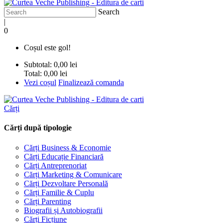
Search
|
0
Coșul este gol!
Subtotal:
0,00 lei
Total:
0,00 lei
Vezi coșul
Finalizează comanda
Cărți
Cărți după tipologie
Cărți Business & Economie
Cărți Educație Financiară
Cărți Antreprenoriat
Cărți Marketing & Comunicare
Cărți Dezvoltare Personală
Cărți Familie & Cuplu
Cărți Parenting
Biografii și Autobiografii
Cărți Ficțiune