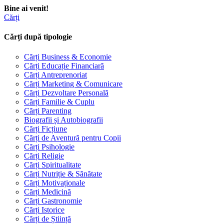
Bine ai venit!
Cărți
Cărți după tipologie
Cărți Business & Economie
Cărți Educație Financiară
Cărți Antreprenoriat
Cărți Marketing & Comunicare
Cărți Dezvoltare Personală
Cărți Familie & Cuplu
Cărți Parenting
Biografii și Autobiografii
Cărți Ficțiune
Cărți de Aventură pentru Copii
Cărți Psihologie
Cărți Religie
Cărți Spiritualitate
Cărți Nutriție & Sănătate
Cărți Motivaționale
Cărți Medicină
Cărți Gastronomie
Cărți Istorice
Cărți de Știință