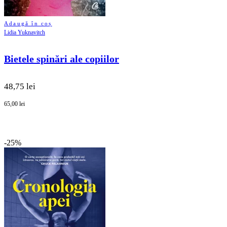
Adaugă în coș
Lidia Yuknavitch
Bietele spinări ale copiilor
48,75 lei
65,00 lei
-25%