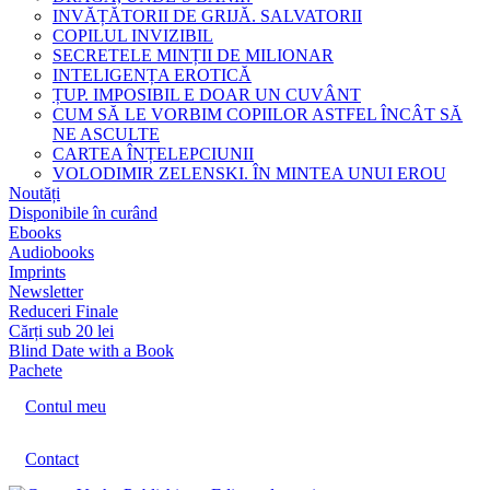
INVĂȚĂTORII DE GRIJĂ. SALVATORII
COPILUL INVIZIBIL
SECRETELE MINȚII DE MILIONAR
INTELIGENȚA EROTICĂ
ȚUP. IMPOSIBIL E DOAR UN CUVÂNT
CUM SĂ LE VORBIM COPIILOR ASTFEL ÎNCÂT SĂ
NE ASCULTE
CARTEA ÎNȚELEPCIUNII
VOLODIMIR ZELENSKI. ÎN MINTEA UNUI EROU
Noutăți
Disponibile în curând
Ebooks
Audiobooks
Imprints
Newsletter
Reduceri Finale
Cărți sub 20 lei
Blind Date with a Book
Pachete
Contul meu
Contact