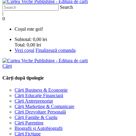
Search
|
0
Coșul este gol!
Subtotal:
0,00 lei
Total:
0,00 lei
Vezi coșul
Finalizează comanda
Cărți
Cărți după tipologie
Cărți Business & Economie
Cărți Educație Financiară
Cărți Antreprenoriat
Cărți Marketing & Comunicare
Cărți Dezvoltare Personală
Cărți Familie & Cuplu
Cărți Parenting
Biografii și Autobiografii
Cărți Ficțiune