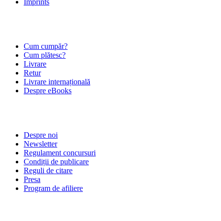
Imprints
ÎNTREBĂRI FRECVENTE
Cum cumpăr?
Cum plătesc?
Livrare
Retur
Livrare internațională
Despre eBooks
DESPRE NOI
Despre noi
Newsletter
Regulament concursuri
Condiții de publicare
Reguli de citare
Presa
Program de afiliere
POLITICI