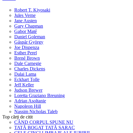
Robert T. Kiyosaki
Jules Verne
Jane Austen
Gary Chapman
Gabor Maté
Daniel Goleman
Gáspár György
Joe Dispenza
Esther Perel
Brené Brown
Dale Carnegie
Charles Dickens
Dalai Lama
Eckhart Tolle
Jeff Keller
Judson Brewer
Loretta Graziano Breuning
Adrian Asoltanie
Napoleon Hill
Nassim Nicholas Taleb
Top cărți de citit
CÂND CORPUL SPUNE NU
TATĂ BOGAT TATĂ SARAC
CELE CINCI LIMBAJE ALE IUBIRII