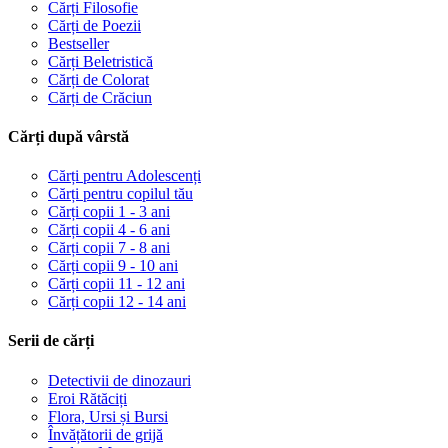
Cărți Filosofie
Cărți de Poezii
Bestseller
Cărți Beletristică
Cărți de Colorat
Cărți de Crăciun
Cărți după vârstă
Cărți pentru Adolescenți
Cărți pentru copilul tău
Cărți copii 1 - 3 ani
Cărți copii 4 - 6 ani
Cărți copii 7 - 8 ani
Cărți copii 9 - 10 ani
Cărți copii 11 - 12 ani
Cărți copii 12 - 14 ani
Serii de cărți
Detectivii de dinozauri
Eroi Rătăciți
Flora, Ursi și Bursi
Învățătorii de grijă