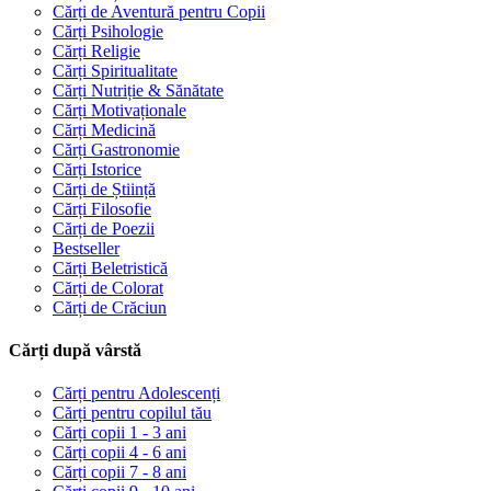
Cărți de Aventură pentru Copii
Cărți Psihologie
Cărți Religie
Cărți Spiritualitate
Cărți Nutriție & Sănătate
Cărți Motivaționale
Cărți Medicină
Cărți Gastronomie
Cărți Istorice
Cărți de Știință
Cărți Filosofie
Cărți de Poezii
Bestseller
Cărți Beletristică
Cărți de Colorat
Cărți de Crăciun
Cărți după vârstă
Cărți pentru Adolescenți
Cărți pentru copilul tău
Cărți copii 1 - 3 ani
Cărți copii 4 - 6 ani
Cărți copii 7 - 8 ani