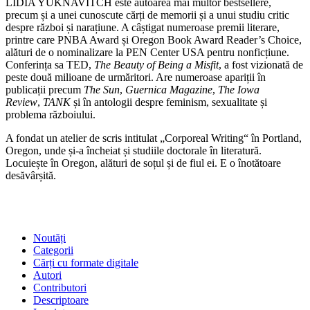
LIDIA YUKNAVITCH este autoarea mai multor bestsellere,
precum și a unei cunoscute cărți de memorii și a unui studiu critic
despre război și narațiune. A câștigat numeroase premii literare,
printre care PNBA Award și Oregon Book Award Reader’s Choice,
alături de o nominalizare la PEN Center USA pentru nonficțiune.
Conferința sa TED,
The Beauty of Being a Misfit
, a fost vizionată de
peste două milioane de urmăritori. Are numeroase apariții în
publicații precum
The Sun
,
Guernica Magazine
,
The Iowa
Review
,
TANK
și în antologii despre feminism, sexualitate și
problema războiului.
A fondat un atelier de scris intitulat „Corporeal Writing“ în Portland,
Oregon, unde și‑a încheiat și studiile doctorale în literatură.
Locuiește în Oregon, alături de soțul și de fiul ei. E o înotătoare
desăvârșită.
SHOP
Noutăți
Categorii
Cărți cu formate digitale
Autori
Contributori
Descriptoare