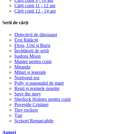
Cărți copii 9 - 10 ani
Cărți copii 11 - 12 ani
Cărți copii 12 - 14 ani
Serii de cărți
Detectivii de dinozauri
Eroi Rătăciți
Flora, Ursi și Bursi
Învățătorii de grijă
Isadora Moon
Mantre pentru copii
Miranda
Mituri și legende
Norișorul roz
Polly și papagalul de mare
Regii și reginele noastre
Save the story
Sherlock Holmes pentru copii
Poveștile Cristinei
Tiny rockers
Țup
Scrisori Remarcabile
Autori