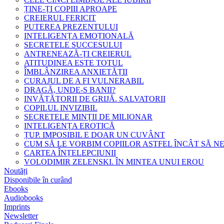
ȚINE-ȚI COPIII APROAPE
CREIERUL FERICIT
PUTEREA PREZENTULUI
INTELIGENȚA EMOȚIONALĂ
SECRETELE SUCCESULUI
ANTRENEAZĂ-ȚI CREIERUL
ATITUDINEA ESTE TOTUL
ÎMBLÂNZIREA ANXIETĂȚII
CURAJUL DE A FI VULNERABIL
DRAGĂ, UNDE-S BANII?
INVĂȚĂTORII DE GRIJĂ. SALVATORII
COPILUL INVIZIBIL
SECRETELE MINȚII DE MILIONAR
INTELIGENȚA EROTICĂ
ȚUP. IMPOSIBIL E DOAR UN CUVÂNT
CUM SĂ LE VORBIM COPIILOR ASTFEL ÎNCÂT SĂ N
CARTEA ÎNȚELEPCIUNII
VOLODIMIR ZELENSKI. ÎN MINTEA UNUI EROU
Noutăți
Disponibile în curând
Ebooks
Audiobooks
Imprints
Newsletter