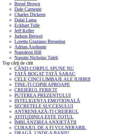
Brené Brown
Dale Carnegie
Charles Dickens
Dalai Lama
Eckhart Tolle
Jeff Keller
Judson Brewer
Loretta Graziano Breuning
Adrian Asoltanie
Napoleon Hill
Nassim Nicholas Taleb
Top cărți de citit
CÂND CORPUL SPUNE NU
TATĂ BOGAT TATĂ SARAC
CELE CINCI LIMBAJE ALE IUBIRII
ȚINE-ȚI COPIII APROAPE
CREIERUL FERICIT
PUTEREA PREZENTULUI
INTELIGENȚA EMOȚIONALĂ
SECRETELE SUCCESULUI
ANTRENEAZĂ-ȚI CREIERUL
ATITUDINEA ESTE TOTUL
ÎMBLÂNZIREA ANXIETĂȚII
CURAJUL DE A FI VULNERABIL
DRAGĂ, UNDE-S BANII?