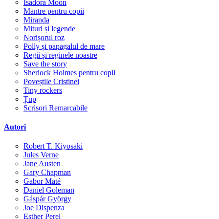
Isadora Moon
Mantre pentru copii
Miranda
Mituri și legende
Norișorul roz
Polly și papagalul de mare
Regii și reginele noastre
Save the story
Sherlock Holmes pentru copii
Poveștile Cristinei
Tiny rockers
Țup
Scrisori Remarcabile
Autori
Robert T. Kiyosaki
Jules Verne
Jane Austen
Gary Chapman
Gabor Maté
Daniel Goleman
Gáspár György
Joe Dispenza
Esther Perel