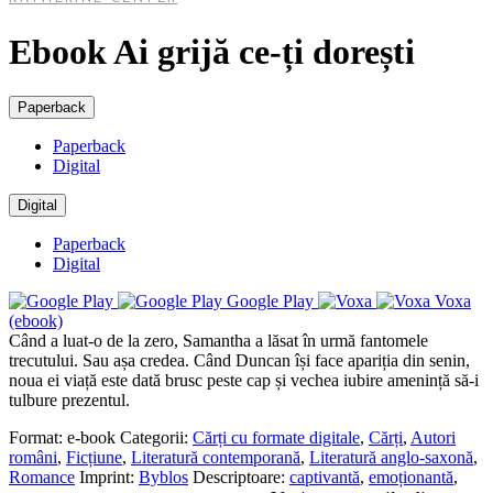
Ebook Ai grijă ce-ți dorești
Paperback
Paperback
Digital
Digital
Paperback
Digital
Google Play
Voxa
(ebook)
Când a luat-o de la zero, Samantha a lăsat în urmă fantomele
trecutului. Sau așa credea. Când Duncan își face apariția din senin,
noua ei viață este dată brusc peste cap și vechea iubire amenință să-i
tulbure prezentul.
Format:
e-book
Categorii:
Cărți cu formate digitale
,
Cărți
,
Autori
români
,
Ficțiune
,
Literatură contemporană
,
Literatură anglo-saxonă
,
Romance
Imprint:
Byblos
Descriptoare:
captivantă
,
emoționantă
,