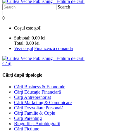
Search
|
0
Coșul este gol!
Subtotal:
0,00 lei
Total:
0,00 lei
Vezi coșul
Finalizează comanda
Cărți
Cărți după tipologie
Cărți Business & Economie
Cărți Educație Financiară
Cărți Antreprenoriat
Cărți Marketing & Comunicare
Cărți Dezvoltare Personală
Cărți Familie & Cuplu
Cărți Parenting
Biografii și Autobiografii
Cărți Ficțiune