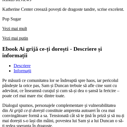
Katherine Center creează povești de dragoste tandre, scrise excelent.
Pop Sugar
Vezi mai mult
Vezi mai putin
Ebook Ai grijă ce-ți dorești - Descriere și
informații
Descriere
Informații
Pe măsură ce comunitatea lor se îndreaptă spre haos, iar pericolul
pândește la orice pas, Sam și Duncan trebuie să afle cine sunt cu
adevărat, ce înseamnă curajul și cum să-și dea o șansă la fericire –
poate cel mai mare risc dintre toate.
Dialogul spumos, personajele complementare și vulnerabilitatea
din
Ai grijă ce-ți dorești
constituie amprenta autoarei în cea mai
convingătoare formă a sa. Tensionată cât să te țină în priză și să nu-ți
mai dorești s-o lași din mâini, povestea lui Sam și a lui Duncan o să-
ți redea speranța în dragoste.