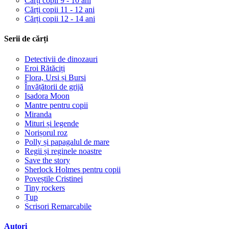
Cărți copii 9 - 10 ani
Cărți copii 11 - 12 ani
Cărți copii 12 - 14 ani
Serii de cărți
Detectivii de dinozauri
Eroi Rătăciți
Flora, Ursi și Bursi
Învățătorii de grijă
Isadora Moon
Mantre pentru copii
Miranda
Mituri și legende
Norișorul roz
Polly și papagalul de mare
Regii și reginele noastre
Save the story
Sherlock Holmes pentru copii
Poveștile Cristinei
Tiny rockers
Țup
Scrisori Remarcabile
Autori