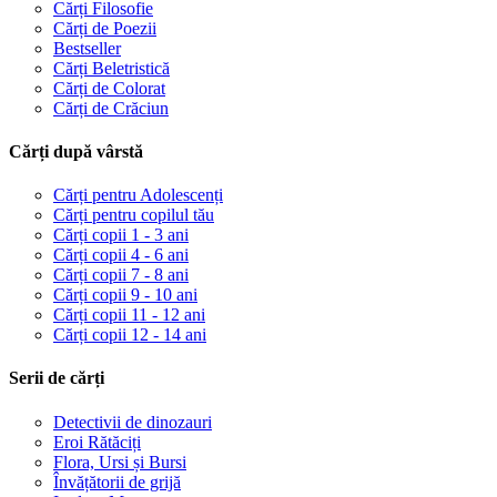
Cărți Filosofie
Cărți de Poezii
Bestseller
Cărți Beletristică
Cărți de Colorat
Cărți de Crăciun
Cărți după vârstă
Cărți pentru Adolescenți
Cărți pentru copilul tău
Cărți copii 1 - 3 ani
Cărți copii 4 - 6 ani
Cărți copii 7 - 8 ani
Cărți copii 9 - 10 ani
Cărți copii 11 - 12 ani
Cărți copii 12 - 14 ani
Serii de cărți
Detectivii de dinozauri
Eroi Rătăciți
Flora, Ursi și Bursi
Învățătorii de grijă