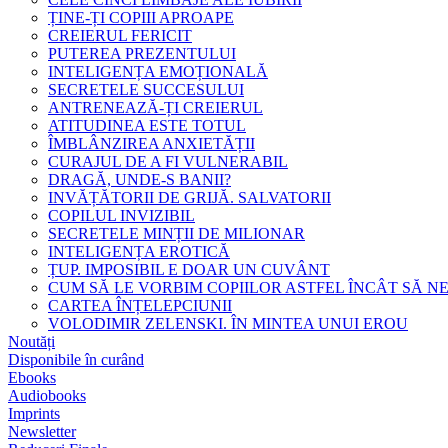
ȚINE-ȚI COPIII APROAPE
CREIERUL FERICIT
PUTEREA PREZENTULUI
INTELIGENȚA EMOȚIONALĂ
SECRETELE SUCCESULUI
ANTRENEAZĂ-ȚI CREIERUL
ATITUDINEA ESTE TOTUL
ÎMBLÂNZIREA ANXIETĂȚII
CURAJUL DE A FI VULNERABIL
DRAGĂ, UNDE-S BANII?
INVĂȚĂTORII DE GRIJĂ. SALVATORII
COPILUL INVIZIBIL
SECRETELE MINȚII DE MILIONAR
INTELIGENȚA EROTICĂ
ȚUP. IMPOSIBIL E DOAR UN CUVÂNT
CUM SĂ LE VORBIM COPIILOR ASTFEL ÎNCÂT SĂ N
CARTEA ÎNȚELEPCIUNII
VOLODIMIR ZELENSKI. ÎN MINTEA UNUI EROU
Noutăți
Disponibile în curând
Ebooks
Audiobooks
Imprints
Newsletter