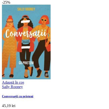
-25%
Adaugă în coș
Sally Rooney
Conversații cu prieteni
45,19 lei