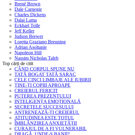
Brené Brown
Dale Carnegie
Charles Dickens
Dalai Lama
Eckhart Tolle
Jeff Keller
Judson Brewer
Loretta Graziano Breuning
Adrian Asoltanie
Napoleon Hill
Nassim Nicholas Taleb
Top cărți de citit
CÂND CORPUL SPUNE NU
TATĂ BOGAT TATĂ SARAC
CELE CINCI LIMBAJE ALE IUBIRII
ȚINE-ȚI COPIII APROAPE
CREIERUL FERICIT
PUTEREA PREZENTULUI
INTELIGENȚA EMOȚIONALĂ
SECRETELE SUCCESULUI
ANTRENEAZĂ-ȚI CREIERUL
ATITUDINEA ESTE TOTUL
ÎMBLÂNZIREA ANXIETĂȚII
CURAJUL DE A FI VULNERABIL
DRAGĂ, UNDE-S BANII?