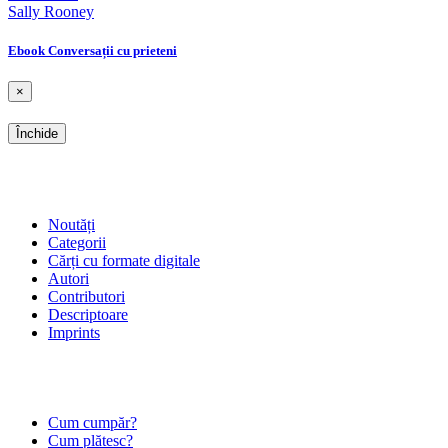
Sally Rooney
Ebook Conversații cu prieteni
×
Închide
SHOP
Noutăți
Categorii
Cărți cu formate digitale
Autori
Contributori
Descriptoare
Imprints
ÎNTREBĂRI FRECVENTE
Cum cumpăr?
Cum plătesc?