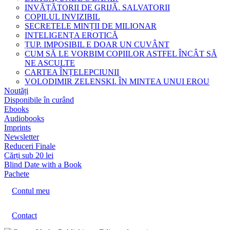
INVĂȚĂTORII DE GRIJĂ. SALVATORII
COPILUL INVIZIBIL
SECRETELE MINȚII DE MILIONAR
INTELIGENȚA EROTICĂ
ȚUP. IMPOSIBIL E DOAR UN CUVÂNT
CUM SĂ LE VORBIM COPIILOR ASTFEL ÎNCÂT SĂ
NE ASCULTE
CARTEA ÎNȚELEPCIUNII
VOLODIMIR ZELENSKI. ÎN MINTEA UNUI EROU
Noutăți
Disponibile în curând
Ebooks
Audiobooks
Imprints
Newsletter
Reduceri Finale
Cărți sub 20 lei
Blind Date with a Book
Pachete
Contul meu
Contact