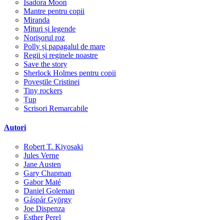
Isadora Moon
Mantre pentru copii
Miranda
Mituri și legende
Norișorul roz
Polly și papagalul de mare
Regii și reginele noastre
Save the story
Sherlock Holmes pentru copii
Poveștile Cristinei
Tiny rockers
Țup
Scrisori Remarcabile
Autori
Robert T. Kiyosaki
Jules Verne
Jane Austen
Gary Chapman
Gabor Maté
Daniel Goleman
Gáspár György
Joe Dispenza
Esther Perel