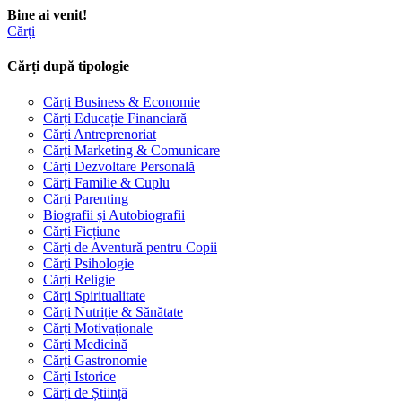
Bine ai venit!
Cărți
Cărți după tipologie
Cărți Business & Economie
Cărți Educație Financiară
Cărți Antreprenoriat
Cărți Marketing & Comunicare
Cărți Dezvoltare Personală
Cărți Familie & Cuplu
Cărți Parenting
Biografii și Autobiografii
Cărți Ficțiune
Cărți de Aventură pentru Copii
Cărți Psihologie
Cărți Religie
Cărți Spiritualitate
Cărți Nutriție & Sănătate
Cărți Motivaționale
Cărți Medicină
Cărți Gastronomie
Cărți Istorice
Cărți de Știință