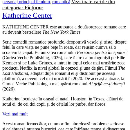
Vezi toate cartile din
personaj principal feminin
,
romantică
categoria:
Ficțiune
Katherine Center
KATHERINE CENTER este autoarea a douăsprezece romane care
au devenit bestsellere
The New York Times
.
Scrie comedii romantice profunde, deopotrivă vesele și triste, despre
felul în care viața ne pune bețe în roate, dar reușim cumva să o
scoatem la capăt. Ecranizarea romanului
Fericirea pentru începător
i
(Curtea Veche Publishing, 2026), care îi are ca protagoniști pe Ellie
Kemper și pe Luke Grimes, a intrat în topul celor mai urmărite zece
producții Netflix la nivel global în optzeci și una de țări. Filmul
The
Lost Husband
, adaptat după romanul ei și distribuit pe aceeași
platformă, a devenit cel mai urmărit în 2020. De aceeași autoare, la
Curtea Veche Publishing a mai apărut romanul
Ai grijă ce-ți dorești
(2026).
Katherine locuiește în orașul ei natal, Houston, în Texas, alături de
soțul ei, de cei doi copii și de cățelul lor pufos, dar fioros.
Vezi mai mult
Acest roman fermecător, cu umor fin, abordează probleme serioase
și celebrează puterea bucuriei, cea care înfrânge teama și disperarea.