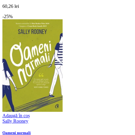
60,26 lei
-25%
Adaugă în coș
Sally Rooney
Oameni normali