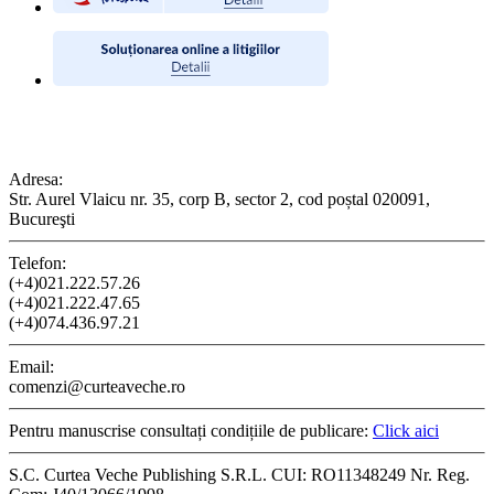
CONTACT
Adresa:
Str. Aurel Vlaicu nr. 35, corp B, sector 2, cod poștal 020091,
Bucureşti
Telefon:
(+4)021.222.57.26
(+4)021.222.47.65
(+4)074.436.97.21
Email:
comenzi@curteaveche.ro
Pentru manuscrise consultați condițiile de publicare:
Click aici
S.C. Curtea Veche Publishing S.R.L. CUI: RO11348249 Nr. Reg.