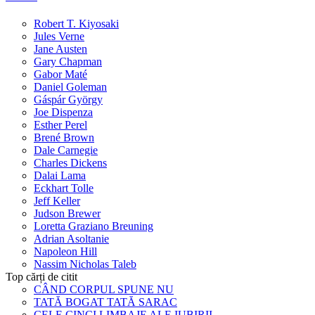
Robert T. Kiyosaki
Jules Verne
Jane Austen
Gary Chapman
Gabor Maté
Daniel Goleman
Gáspár György
Joe Dispenza
Esther Perel
Brené Brown
Dale Carnegie
Charles Dickens
Dalai Lama
Eckhart Tolle
Jeff Keller
Judson Brewer
Loretta Graziano Breuning
Adrian Asoltanie
Napoleon Hill
Nassim Nicholas Taleb
Top cărți de citit
CÂND CORPUL SPUNE NU
TATĂ BOGAT TATĂ SARAC
CELE CINCI LIMBAJE ALE IUBIRII