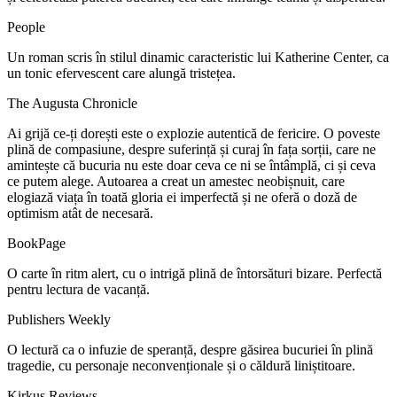
People
Un roman scris în stilul dinamic caracteristic lui Katherine Center, ca
un tonic efervescent care alungă tristețea.
The Augusta Chronicle
Ai grijă ce-ți dorești este o explozie autentică de fericire. O poveste
plină de compasiune, despre suferință și curaj în fața sorții, care ne
amintește că bucuria nu este doar ceva ce ni se întâmplă, ci și ceva
ce putem alege. Autoarea a creat un amestec neobișnuit, care
elogiază viața în toată gloria ei imperfectă și ne oferă o doză de
optimism atât de necesară.
BookPage
O carte în ritm alert, cu o intrigă plină de întorsături bizare. Perfectă
pentru lectura de vacanță.
Publishers Weekly
O lectură ca o infuzie de speranță, despre găsirea bucuriei în plină
tragedie, cu personaje neconvenționale și o căldură liniștitoare.
Kirkus Reviews