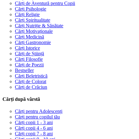
Cărți de Aventură pentru Copii
Cărți Psihologie
Cărți Religie
Cărți Spiritualitate
Cărți Nutriție & Sănătate
Cărți Motivaționale
Cărți Medicină
Cărți Gastronomie
Cărți Istorice
Cărți de Știință
Cărți Filosofie
Cărți de Poezii
Bestseller
Cărți Beletristică
Cărți de Colorat
Cărți de Crăciun
Cărți după vârstă
Cărți pentru Adolescenți
Cărți pentru copilul tău
Cărți copii 1 - 3 ani
Cărți copii 4 - 6 ani
Cărți copii 7 - 8 ani