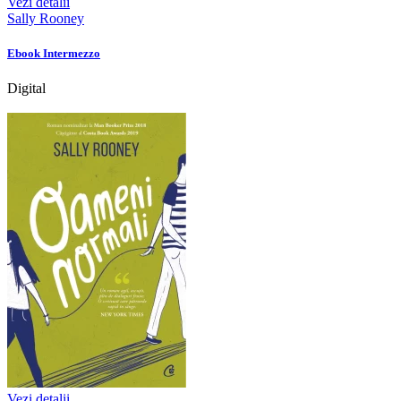
Vezi detalii
Sally Rooney
Ebook Intermezzo
Digital
Vezi detalii