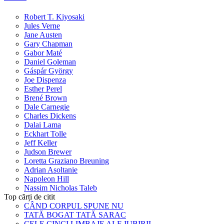
Robert T. Kiyosaki
Jules Verne
Jane Austen
Gary Chapman
Gabor Maté
Daniel Goleman
Gáspár György
Joe Dispenza
Esther Perel
Brené Brown
Dale Carnegie
Charles Dickens
Dalai Lama
Eckhart Tolle
Jeff Keller
Judson Brewer
Loretta Graziano Breuning
Adrian Asoltanie
Napoleon Hill
Nassim Nicholas Taleb
Top cărți de citit
CÂND CORPUL SPUNE NU
TATĂ BOGAT TATĂ SARAC
CELE CINCI LIMBAJE ALE IUBIRII