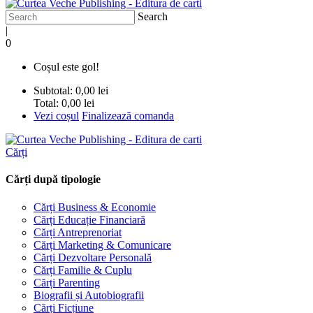
Search
|
0
Coșul este gol!
Subtotal:
0,00 lei
Total:
0,00 lei
Vezi coșul
Finalizează comanda
Cărți
Cărți după tipologie
Cărți Business & Economie
Cărți Educație Financiară
Cărți Antreprenoriat
Cărți Marketing & Comunicare
Cărți Dezvoltare Personală
Cărți Familie & Cuplu
Cărți Parenting
Biografii și Autobiografii
Cărți Ficțiune