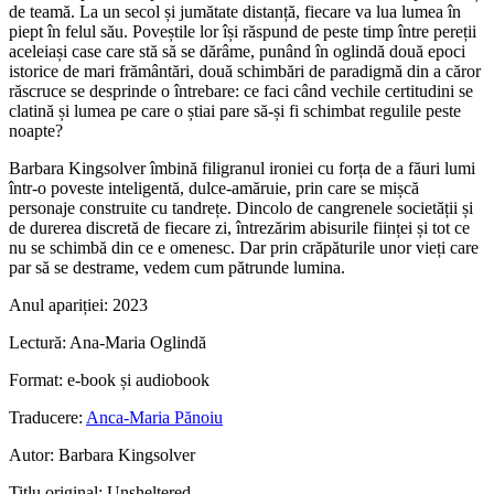
de teamă. La un secol și jumătate distanță, fiecare va lua lumea în
piept în felul său. Poveștile lor își răspund de peste timp între pereții
aceleiași case care stă să se dărâme, punând în oglindă două epoci
istorice de mari frământări, două schimbări de paradigmă din a căror
răscruce se desprinde o întrebare: ce faci când vechile certitudini se
clatină și lumea pe care o știai pare să-și fi schimbat regulile peste
noapte?
Barbara Kingsolver îmbină filigranul ironiei cu forța de a făuri lumi
într-o poveste inteligentă, dulce-amăruie, prin care se mișcă
personaje construite cu tandrețe. Dincolo de cangrenele societății și
de durerea discretă de fiecare zi, întrezărim abisurile ființei și tot ce
nu se schimbă din ce e omenesc. Dar prin crăpăturile unor vieți care
par să se destrame, vedem cum pătrunde lumina.
Anul apariției:
2023
Lectură:
Ana-Maria Oglindă
Format:
e-book și audiobook
Traducere:
Anca-Maria Pănoiu
Autor:
Barbara Kingsolver
Titlu original:
Unsheltered