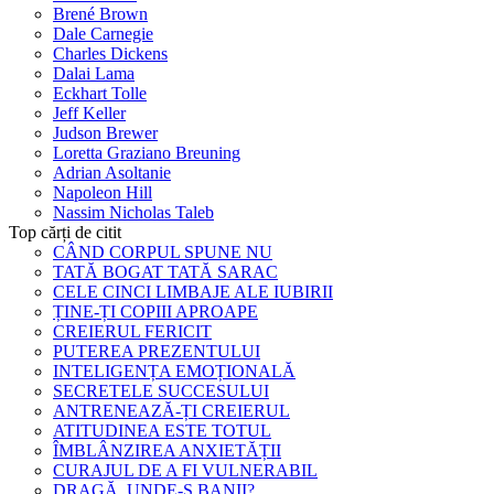
Brené Brown
Dale Carnegie
Charles Dickens
Dalai Lama
Eckhart Tolle
Jeff Keller
Judson Brewer
Loretta Graziano Breuning
Adrian Asoltanie
Napoleon Hill
Nassim Nicholas Taleb
Top cărți de citit
CÂND CORPUL SPUNE NU
TATĂ BOGAT TATĂ SARAC
CELE CINCI LIMBAJE ALE IUBIRII
ȚINE-ȚI COPIII APROAPE
CREIERUL FERICIT
PUTEREA PREZENTULUI
INTELIGENȚA EMOȚIONALĂ
SECRETELE SUCCESULUI
ANTRENEAZĂ-ȚI CREIERUL
ATITUDINEA ESTE TOTUL
ÎMBLÂNZIREA ANXIETĂȚII
CURAJUL DE A FI VULNERABIL
DRAGĂ, UNDE-S BANII?