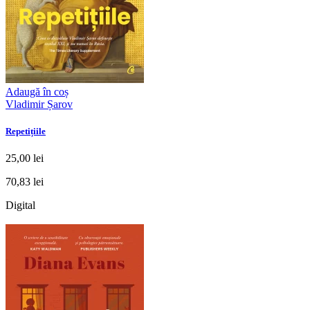
Adaugă în coș
Vladimir Șarov
Repetițiile
25,00 lei
70,83 lei
Digital