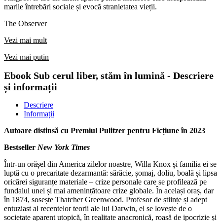
marile întrebări sociale și evocă stranietatea vieții.
The Observer
Vezi mai mult
Vezi mai putin
Ebook Sub cerul liber, stăm în lumină - Descriere
și informații
Descriere
Informații
Autoare distinsă cu Premiul Pulitzer pentru Ficțiune în 2023
Bestseller
New York Times
Într-un orășel din America zilelor noastre, Willa Knox și familia ei se
luptă cu o precaritate dezarmantă: sărăcie, șomaj, doliu, boală și lipsa
oricărei siguranțe materiale – crize personale care se profilează pe
fundalul unei și mai amenințătoare crize globale. În același oraș, dar
în 1874, sosește Thatcher Greenwood. Profesor de științe și adept
entuziast al recentelor teorii ale lui Darwin, el se lovește de o
societate aparent utopică, în realitate anacronică, roasă de ipocrizie și