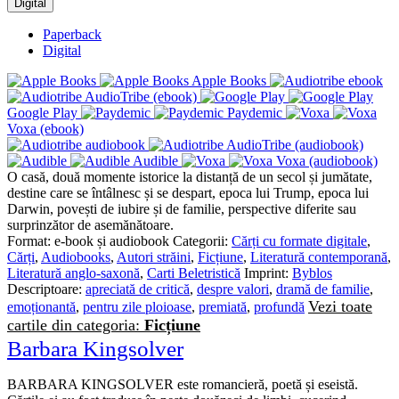
Digital
Paperback
Digital
Apple Books
AudioTribe (ebook)
Google Play
Paydemic
Voxa (ebook)
AudioTribe (audiobook)
Audible
Voxa (audiobook)
O casă, două momente istorice la distanță de un secol și jumătate,
destine care se întâlnesc și se despart, epoca lui Trump, epoca lui
Darwin, povești de iubire și de familie, perspective diferite sau
surprinzător de asemănătoare.
Format:
e-book și audiobook
Categorii:
Cărți cu formate digitale
,
Cărți
,
Audiobooks
,
Autori străini
,
Ficțiune
,
Literatură contemporană
,
Literatură anglo-saxonă
,
Carti Beletristică
Imprint:
Byblos
Descriptoare:
apreciată de critică
,
despre valori
,
dramă de familie
,
Vezi toate
emoționantă
,
pentru zile ploioase
,
premiată
,
profundă
cartile din categoria:
Ficțiune
Barbara Kingsolver
BARBARA KINGSOLVER este romancieră, poetă și eseistă.