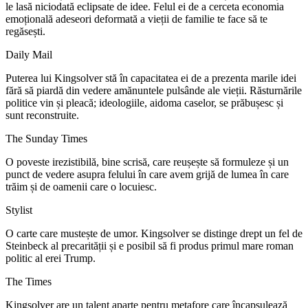
le lasă niciodată eclipsate de idee. Felul ei de a cerceta economia
emoțională adeseori deformată a vieții de familie te face să te
regăsești.
Daily Mail
Puterea lui Kingsolver stă în capacitatea ei de a prezenta marile idei
fără să piardă din vedere amănuntele pulsânde ale vieții. Răsturnările
politice vin și pleacă; ideologiile, aidoma caselor, se prăbușesc și
sunt reconstruite.
The Sunday Times
O poveste irezistibilă, bine scrisă, care reușește să formuleze și un
punct de vedere asupra felului în care avem grijă de lumea în care
trăim și de oamenii care o locuiesc.
Stylist
O carte care mustește de umor. Kingsolver se distinge drept un fel de
Steinbeck al precarității și e posibil să fi produs primul mare roman
politic al erei Trump.
The Times
Kingsolver are un talent aparte pentru metafore care încapsulează