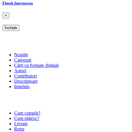
Ebook Intermezzo
×
Închide
SHOP
Noutăți
Categorii
Cărți cu formate digitale
Autori
Contributori
Descriptoare
Imprints
ÎNTREBĂRI FRECVENTE
Cum cumpăr?
Cum plătesc?
Livrare
Retur