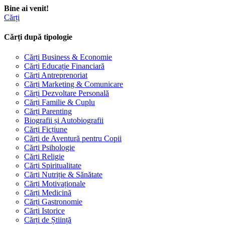
Bine ai venit!
Cărți
Cărți după tipologie
Cărți Business & Economie
Cărți Educație Financiară
Cărți Antreprenoriat
Cărți Marketing & Comunicare
Cărți Dezvoltare Personală
Cărți Familie & Cuplu
Cărți Parenting
Biografii și Autobiografii
Cărți Ficțiune
Cărți de Aventură pentru Copii
Cărți Psihologie
Cărți Religie
Cărți Spiritualitate
Cărți Nutriție & Sănătate
Cărți Motivaționale
Cărți Medicină
Cărți Gastronomie
Cărți Istorice
Cărți de Știință