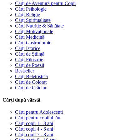
Cărți de Aventură pentru Copii
Cărți Psihologie
Cărți Religie
Cărți Spiritualitate
Cărți Nutriție & Sănătate
Cărți Motivaționale
Cărți Medicină
Cărți Gastronomie
Cărți Istorice
Cărți de Știință
Cărți Filosofie
Cărți de Poezii
Bestseller
Cărți Beletristică
Cărți de Colorat
Cărți de Crăciun
Cărți după vârstă
Cărți pentru Adolescenți
Cărți pentru copilul tău
Cărți copii 1 - 3 ani
Cărți copii 4 - 6 ani
Cărți copii 7 - 8 ani