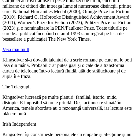
Cărțile ei au fost traduse în peste douăzeci de limbi, cucerind
milioane de cititori din întreaga lume și numeroase distincții, printre
care: National Humanities Medal (2000), Orange Prize for Fiction
(2010), Richard C. Holbrooke Distinguished Achievement Award
(2011), Women’s Prize for Fiction (2023), Pulitzer Prize for Fiction
(2023) și o nominalizare la PEN/Faulkner Prize. Toate titlurile pe
care le‑a publicat începând cu anul 1993 s‑au regăsit pe lista de
bestsellere a publicației The New York Times.
Vezi mai mult
Kingsolver și-a dovedit talentul de a scrie romane pe care nu le poți
lăsa din mână. Probabil c-ar putea găsi și o cale de a transforma
cartea de telefoane într-o lectură fluidă, atât de strălucitoare și de
suplă îi e fraza.
The Telegraph
Kingsolver lucrează pe multe planuri: familial, istoric, mitic,
distopic. E imposibil să nu te prindă. Deși acțiunea e situată în
America, temele abordate au o rezonanță universală, iar lectura este
plăcere pură.
Irish Independent
Kingsolver își construiește personajele cu empatie și afecțiune și nu