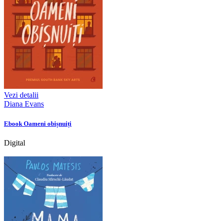
Vezi detalii
Diana Evans
Ebook Oameni obișnuiți
Digital