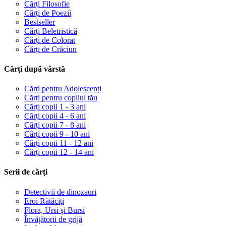
Cărți Filosofie
Cărți de Poezii
Bestseller
Cărți Beletristică
Cărți de Colorat
Cărți de Crăciun
Cărți după vârstă
Cărți pentru Adolescenți
Cărți pentru copilul tău
Cărți copii 1 - 3 ani
Cărți copii 4 - 6 ani
Cărți copii 7 - 8 ani
Cărți copii 9 - 10 ani
Cărți copii 11 - 12 ani
Cărți copii 12 - 14 ani
Serii de cărți
Detectivii de dinozauri
Eroi Rătăciți
Flora, Ursi și Bursi
Învățătorii de grijă