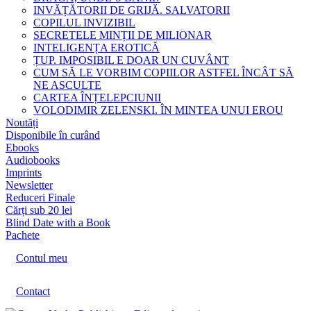
INVĂȚĂTORII DE GRIJĂ. SALVATORII
COPILUL INVIZIBIL
SECRETELE MINȚII DE MILIONAR
INTELIGENȚA EROTICĂ
ȚUP. IMPOSIBIL E DOAR UN CUVÂNT
CUM SĂ LE VORBIM COPIILOR ASTFEL ÎNCÂT SĂ
NE ASCULTE
CARTEA ÎNȚELEPCIUNII
VOLODIMIR ZELENSKI. ÎN MINTEA UNUI EROU
Noutăți
Disponibile în curând
Ebooks
Audiobooks
Imprints
Newsletter
Reduceri Finale
Cărți sub 20 lei
Blind Date with a Book
Pachete
Contul meu
Contact