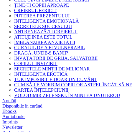
ȚINE-ȚI COPIII APROAPE
CREIERUL FERICIT
PUTEREA PREZENTULUI
INTELIGENȚA EMOȚIONALĂ
SECRETELE SUCCESULUI
ANTRENEAZĂ-ȚI CREIERUL
ATITUDINEA ESTE TOTUL
ÎMBLÂNZIREA ANXIETĂȚII
CURAJUL DE A FI VULNERABIL
DRAGĂ, UNDE-S BANII?
INVĂȚĂTORII DE GRIJĂ. SALVATORII
COPILUL INVIZIBIL
SECRETELE MINȚII DE MILIONAR
INTELIGENȚA EROTICĂ
ȚUP. IMPOSIBIL E DOAR UN CUVÂNT
CUM SĂ LE VORBIM COPIILOR ASTFEL ÎNCÂT SĂ N
CARTEA ÎNȚELEPCIUNII
VOLODIMIR ZELENSKI. ÎN MINTEA UNUI EROU
Noutăți
Disponibile în curând
Ebooks
Audiobooks
Imprints
Newsletter