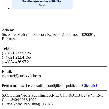
CONTACT
Adresa:
Str. Aurel Vlaicu nr. 35, corp B, sector 2, cod poștal 020091,
Bucureşti
Telefon:
(+4)021.222.57.26
(+4)021.222.47.65
(+4)074.436.97.21
Email:
comenzi@curteaveche.ro
Pentru manuscrise consultați condițiile de publicare:
Click aici
S.C. Curtea Veche Publishing S.R.L. CUI: RO11348249 Nr. Reg.
Com: J40/13066/1998
Curtea Veche Publishing © 2026