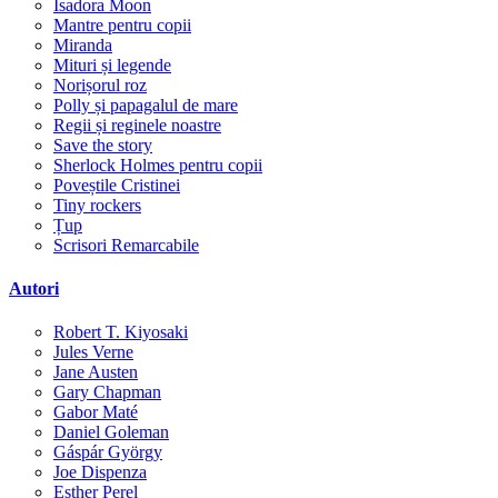
Isadora Moon
Mantre pentru copii
Miranda
Mituri și legende
Norișorul roz
Polly și papagalul de mare
Regii și reginele noastre
Save the story
Sherlock Holmes pentru copii
Poveștile Cristinei
Tiny rockers
Țup
Scrisori Remarcabile
Autori
Robert T. Kiyosaki
Jules Verne
Jane Austen
Gary Chapman
Gabor Maté
Daniel Goleman
Gáspár György
Joe Dispenza
Esther Perel