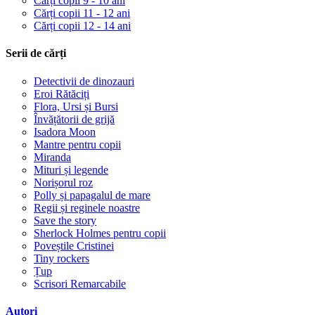
Cărți copii 9 - 10 ani
Cărți copii 11 - 12 ani
Cărți copii 12 - 14 ani
Serii de cărți
Detectivii de dinozauri
Eroi Rătăciți
Flora, Ursi și Bursi
Învățătorii de grijă
Isadora Moon
Mantre pentru copii
Miranda
Mituri și legende
Norișorul roz
Polly și papagalul de mare
Regii și reginele noastre
Save the story
Sherlock Holmes pentru copii
Poveștile Cristinei
Tiny rockers
Țup
Scrisori Remarcabile
Autori