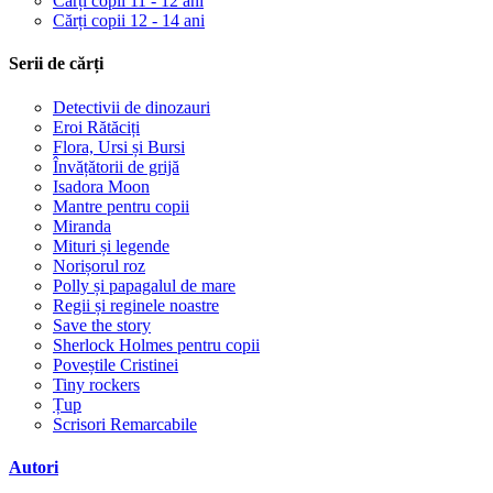
Cărți copii 11 - 12 ani
Cărți copii 12 - 14 ani
Serii de cărți
Detectivii de dinozauri
Eroi Rătăciți
Flora, Ursi și Bursi
Învățătorii de grijă
Isadora Moon
Mantre pentru copii
Miranda
Mituri și legende
Norișorul roz
Polly și papagalul de mare
Regii și reginele noastre
Save the story
Sherlock Holmes pentru copii
Poveștile Cristinei
Tiny rockers
Țup
Scrisori Remarcabile
Autori