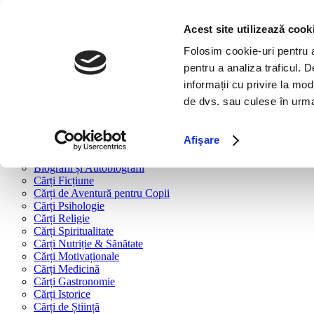
Bine ai venit!
Cărți
Acest site utilizează cook
Folosim cookie-uri pentru a 
Cărți după tipologie
pentru a analiza traficul. 
Cărți Business & Economie
informații cu privire la mod
Cărți Educație Financiară
de dvs. sau culese în urma f
Cărți Antreprenoriat
Cărți Marketing & Comunicare
Cărți Dezvoltare Personală
Afişare
Cărți Familie & Cuplu
Cărți Parenting
Biografii și Autobiografii
Cărți Ficțiune
Cărți de Aventură pentru Copii
Cărți Psihologie
Cărți Religie
Cărți Spiritualitate
Cărți Nutriție & Sănătate
Cărți Motivaționale
Cărți Medicină
Cărți Gastronomie
Cărți Istorice
Cărți de Știință