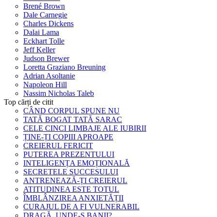
Brené Brown
Dale Carnegie
Charles Dickens
Dalai Lama
Eckhart Tolle
Jeff Keller
Judson Brewer
Loretta Graziano Breuning
Adrian Asoltanie
Napoleon Hill
Nassim Nicholas Taleb
Top cărți de citit
CÂND CORPUL SPUNE NU
TATĂ BOGAT TATĂ SARAC
CELE CINCI LIMBAJE ALE IUBIRII
ȚINE-ȚI COPIII APROAPE
CREIERUL FERICIT
PUTEREA PREZENTULUI
INTELIGENȚA EMOȚIONALĂ
SECRETELE SUCCESULUI
ANTRENEAZĂ-ȚI CREIERUL
ATITUDINEA ESTE TOTUL
ÎMBLÂNZIREA ANXIETĂȚII
CURAJUL DE A FI VULNERABIL
DRAGĂ, UNDE-S BANII?