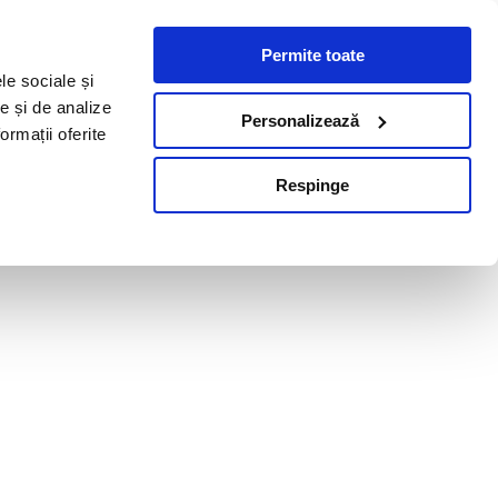
Permite toate
le sociale și
te și de analize
Personalizează
ormații oferite
Respinge