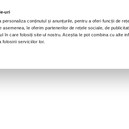
ie-uri
personaliza conținutul și anunțurile, pentru a oferi funcții de rețe
De asemenea, le oferim partenerilor de rețele sociale, de publicita
ul în care folosiți site-ul nostru. Aceștia le pot combina cu alte inf
olosirii serviciilor lor.