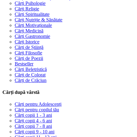
Cărți Psihologie
Cărți Religie
Cărți Spiritualitate
Cărți Nutriție & Sănătate
Cărți Motivaționale
Cărți Medicină
Cărți Gastronomie
Cărți Istorice
Cărți de Știință
Cărți Filosofie
Cărți de Poezii
Bestseller
Cărți Beletristică
Cărți de Colorat
Cărți de Crăciun
Cărți după vârstă
Cărți pentru Adolescenți
Cărți pentru copilul tău
Cărți copii 1 - 3 ani
Cărți copii 4 - 6 ani
Cărți copii 7 - 8 ani
Cărți copii 9 - 10 ani