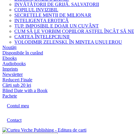
INVĂȚĂTORII DE GRIJĂ. SALVATORII
COPILUL INVIZIBIL
SECRETELE MINȚII DE MILIONAR
INTELIGENȚA EROTICĂ
ȚUP. IMPOSIBIL E DOAR UN CUVÂNT
CUM SĂ LE VORBIM COPIILOR ASTFEL ÎNCÂT SĂ N
CARTEA ÎNȚELEPCIUNII
VOLODIMIR ZELENSKI. ÎN MINTEA UNUI EROU
Noutăți
Disponibile în curând
Ebooks
Audiobooks
Imprints
Newsletter
Reduceri Finale
Cărți sub 20 lei
Blind Date with a Book
Pachete
Contul meu
Contact