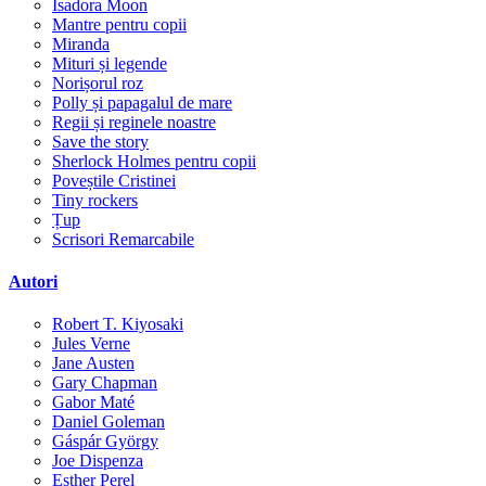
Isadora Moon
Mantre pentru copii
Miranda
Mituri și legende
Norișorul roz
Polly și papagalul de mare
Regii și reginele noastre
Save the story
Sherlock Holmes pentru copii
Poveștile Cristinei
Tiny rockers
Țup
Scrisori Remarcabile
Autori
Robert T. Kiyosaki
Jules Verne
Jane Austen
Gary Chapman
Gabor Maté
Daniel Goleman
Gáspár György
Joe Dispenza
Esther Perel