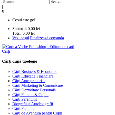
Search
|
0
Coșul este gol!
Subtotal:
0,00 lei
Total:
0,00 lei
Vezi coșul
Finalizează comanda
Cărți
Cărți după tipologie
Cărți Business & Economie
Cărți Educație Financiară
Cărți Antreprenoriat
Cărți Marketing & Comunicare
Cărți Dezvoltare Personală
Cărți Familie & Cuplu
Cărți Parenting
Biografii și Autobiografii
Cărți Ficțiune
Cărți de Aventură pentru Copii