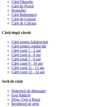
Cărți Filosofie
Cărți de Poezii
Bestseller
Cărți Beletristică
Cărți de Colorat
Cărți de Crăciun
Cărți după vârstă
Cărți pentru Adolescenți
Cărți pentru copilul tău
Cărți copii 1 - 3 ani
Cărți copii 4 - 6 ani
Cărți copii 7 - 8 ani
Cărți copii 9 - 10 ani
Cărți copii 11 - 12 ani
Cărți copii 12 - 14 ani
Serii de cărți
Detectivii de dinozauri
Eroi Rătăciți
Flora, Ursi și Bursi
Învățătorii de grijă