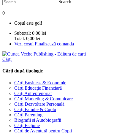
Search
|
0
Coșul este gol!
Subtotal:
0,00 lei
Total:
0,00 lei
Vezi coșul
Finalizează comanda
Cărți
Cărți după tipologie
Cărți Business & Economie
Cărți Educație Financiară
Cărți Antreprenoriat
Cărți Marketing & Comunicare
Cărți Dezvoltare Personală
Cărți Familie & Cuplu
Cărți Parenting
Biografii și Autobiografii
Cărți Ficțiune
Cărți de Aventură pentru Copii