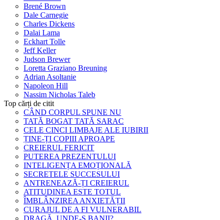
Brené Brown
Dale Carnegie
Charles Dickens
Dalai Lama
Eckhart Tolle
Jeff Keller
Judson Brewer
Loretta Graziano Breuning
Adrian Asoltanie
Napoleon Hill
Nassim Nicholas Taleb
Top cărți de citit
CÂND CORPUL SPUNE NU
TATĂ BOGAT TATĂ SARAC
CELE CINCI LIMBAJE ALE IUBIRII
ȚINE-ȚI COPIII APROAPE
CREIERUL FERICIT
PUTEREA PREZENTULUI
INTELIGENȚA EMOȚIONALĂ
SECRETELE SUCCESULUI
ANTRENEAZĂ-ȚI CREIERUL
ATITUDINEA ESTE TOTUL
ÎMBLÂNZIREA ANXIETĂȚII
CURAJUL DE A FI VULNERABIL
DRAGĂ, UNDE-S BANII?