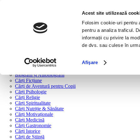
Bine ai venit!
Cărți
Acest site utilizează cook
Folosim cookie-uri pentru a 
Cărți după tipologie
pentru a analiza traficul. 
Cărți Business & Economie
informații cu privire la mod
Cărți Educație Financiară
de dvs. sau culese în urma f
Cărți Antreprenoriat
Cărți Marketing & Comunicare
Cărți Dezvoltare Personală
Afişare
Cărți Familie & Cuplu
Cărți Parenting
Biografii și Autobiografii
Cărți Ficțiune
Cărți de Aventură pentru Copii
Cărți Psihologie
Cărți Religie
Cărți Spiritualitate
Cărți Nutriție & Sănătate
Cărți Motivaționale
Cărți Medicină
Cărți Gastronomie
Cărți Istorice
Cărți de Știință