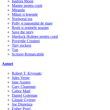
Isadora Moon
Mantre pentru copii
Miranda
Mituri și legende
Norișorul roz
Polly și papagalul de mare
Regii și reginele noastre
Save the story
Sherlock Holmes pentru copii
Poveștile Cristinei
Tiny rockers
Țup
Scrisori Remarcabile
Autori
Robert T. Kiyosaki
Jules Verne
Jane Austen
Gary Chapman
Gabor Maté
Daniel Goleman
Gáspár György
Joe Dispenza
Esther Perel