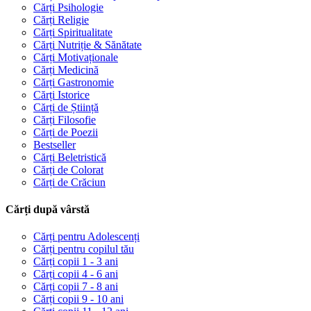
Cărți Psihologie
Cărți Religie
Cărți Spiritualitate
Cărți Nutriție & Sănătate
Cărți Motivaționale
Cărți Medicină
Cărți Gastronomie
Cărți Istorice
Cărți de Știință
Cărți Filosofie
Cărți de Poezii
Bestseller
Cărți Beletristică
Cărți de Colorat
Cărți de Crăciun
Cărți după vârstă
Cărți pentru Adolescenți
Cărți pentru copilul tău
Cărți copii 1 - 3 ani
Cărți copii 4 - 6 ani
Cărți copii 7 - 8 ani
Cărți copii 9 - 10 ani