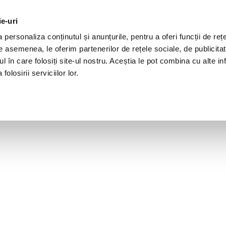
ie-uri
personaliza conținutul și anunțurile, pentru a oferi funcții de rețe
De asemenea, le oferim partenerilor de rețele sociale, de publicita
ul în care folosiți site-ul nostru. Aceștia le pot combina cu alte inf
olosirii serviciilor lor.