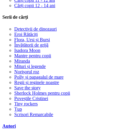
Cărți copii 11 - 12 ani
Cărți copii 12 - 14 ani
Serii de cărți
Detectivii de dinozauri
Eroi Rătăciți
Flora, Ursi și Bursi
Învățătorii de grijă
Isadora Moon
Mantre pentru copii
Miranda
Mituri și legende
Norișorul roz
Polly și papagalul de mare
Regii și reginele noastre
Save the story
Sherlock Holmes pentru copii
Poveștile Cristinei
Tiny rockers
Țup
Scrisori Remarcabile
Autori