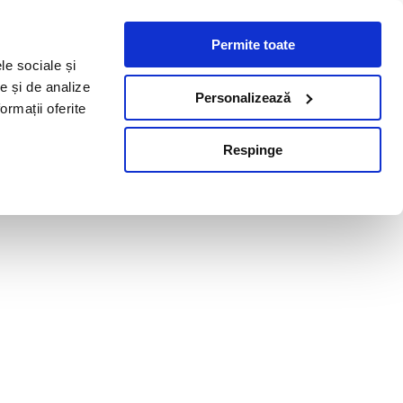
Permite toate
le sociale și
te și de analize
Personalizează
ormații oferite
Respinge