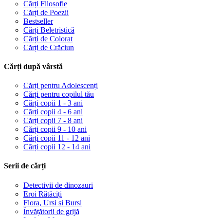
Cărți Filosofie
Cărți de Poezii
Bestseller
Cărți Beletristică
Cărți de Colorat
Cărți de Crăciun
Cărți după vârstă
Cărți pentru Adolescenți
Cărți pentru copilul tău
Cărți copii 1 - 3 ani
Cărți copii 4 - 6 ani
Cărți copii 7 - 8 ani
Cărți copii 9 - 10 ani
Cărți copii 11 - 12 ani
Cărți copii 12 - 14 ani
Serii de cărți
Detectivii de dinozauri
Eroi Rătăciți
Flora, Ursi și Bursi
Învățătorii de grijă