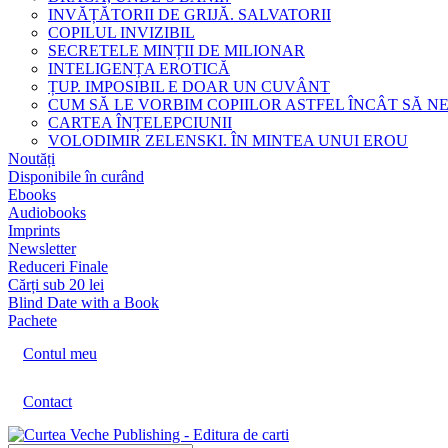
INVĂȚĂTORII DE GRIJĂ. SALVATORII
COPILUL INVIZIBIL
SECRETELE MINȚII DE MILIONAR
INTELIGENȚA EROTICĂ
ȚUP. IMPOSIBIL E DOAR UN CUVÂNT
CUM SĂ LE VORBIM COPIILOR ASTFEL ÎNCÂT SĂ N
CARTEA ÎNȚELEPCIUNII
VOLODIMIR ZELENSKI. ÎN MINTEA UNUI EROU
Noutăți
Disponibile în curând
Ebooks
Audiobooks
Imprints
Newsletter
Reduceri Finale
Cărți sub 20 lei
Blind Date with a Book
Pachete
Contul meu
Contact