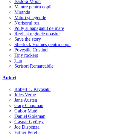
Isadora Moon
Mantre pentru copii
Miranda
Mituri și legende
Norișorul roz
Polly și papagalul de mare
Regii și reginele noastre
Save the story
Sherlock Holmes pentru copii
Poveștile Cristinei
Tiny rockers
Țup
Scrisori Remarcabile
Autori
Robert T. Kiyosaki
Jules Verne
Jane Austen
Gary Chapman
Gabor Maté
Daniel Goleman
Gáspár György
Joe Dispenza
Esther Perel