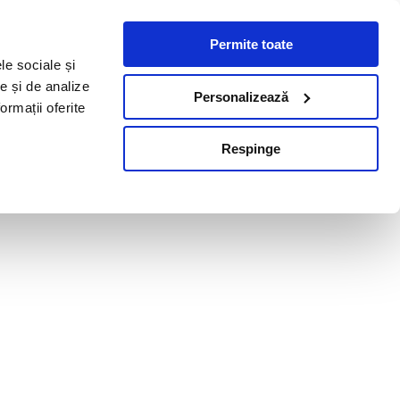
Permite toate
le sociale și
te și de analize
Personalizează
ormații oferite
Respinge