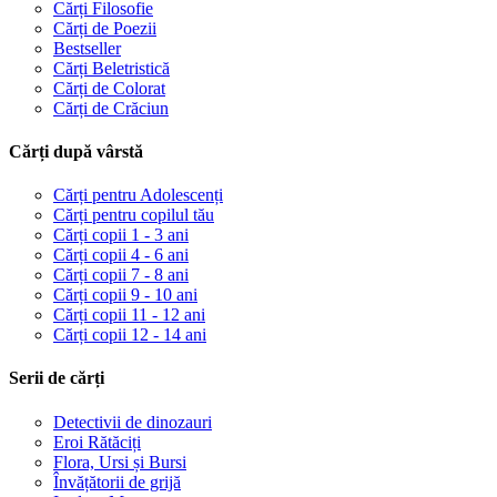
Cărți Filosofie
Cărți de Poezii
Bestseller
Cărți Beletristică
Cărți de Colorat
Cărți de Crăciun
Cărți după vârstă
Cărți pentru Adolescenți
Cărți pentru copilul tău
Cărți copii 1 - 3 ani
Cărți copii 4 - 6 ani
Cărți copii 7 - 8 ani
Cărți copii 9 - 10 ani
Cărți copii 11 - 12 ani
Cărți copii 12 - 14 ani
Serii de cărți
Detectivii de dinozauri
Eroi Rătăciți
Flora, Ursi și Bursi
Învățătorii de grijă