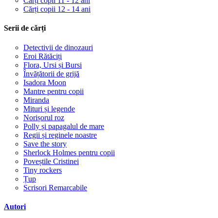
Cărți copii 11 - 12 ani
Cărți copii 12 - 14 ani
Serii de cărți
Detectivii de dinozauri
Eroi Rătăciți
Flora, Ursi și Bursi
Învățătorii de grijă
Isadora Moon
Mantre pentru copii
Miranda
Mituri și legende
Norișorul roz
Polly și papagalul de mare
Regii și reginele noastre
Save the story
Sherlock Holmes pentru copii
Poveștile Cristinei
Tiny rockers
Țup
Scrisori Remarcabile
Autori