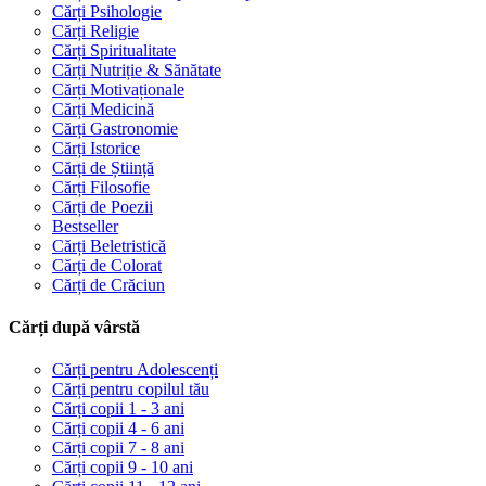
Cărți Psihologie
Cărți Religie
Cărți Spiritualitate
Cărți Nutriție & Sănătate
Cărți Motivaționale
Cărți Medicină
Cărți Gastronomie
Cărți Istorice
Cărți de Știință
Cărți Filosofie
Cărți de Poezii
Bestseller
Cărți Beletristică
Cărți de Colorat
Cărți de Crăciun
Cărți după vârstă
Cărți pentru Adolescenți
Cărți pentru copilul tău
Cărți copii 1 - 3 ani
Cărți copii 4 - 6 ani
Cărți copii 7 - 8 ani
Cărți copii 9 - 10 ani