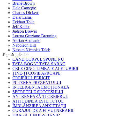
Brené Brown
Dale Carnegie
Charles Dickens
Dalai Lama
Eckhart Tolle
Jeff Keller
Judson Brewer
Loretta Graziano Breuning
Adrian Asoltanie
Napoleon Hill
Nassim Nicholas Taleb
Top cărți de citit
CÂND CORPUL SPUNE NU
TATĂ BOGAT TATĂ SARAC
CELE CINCI LIMBAJE ALE IUBIRII
ȚINE-ȚI COPIII APROAPE
CREIERUL FERICIT
PUTEREA PREZENTULUI
INTELIGENȚA EMOȚIONALĂ
SECRETELE SUCCESULUI
ANTRENEAZĂ-ȚI CREIERUL
ATITUDINEA ESTE TOTUL
ÎMBLÂNZIREA ANXIETĂȚII
CURAJUL DE A FI VULNERABIL
DRAGĂ, UNDE-S BANII?