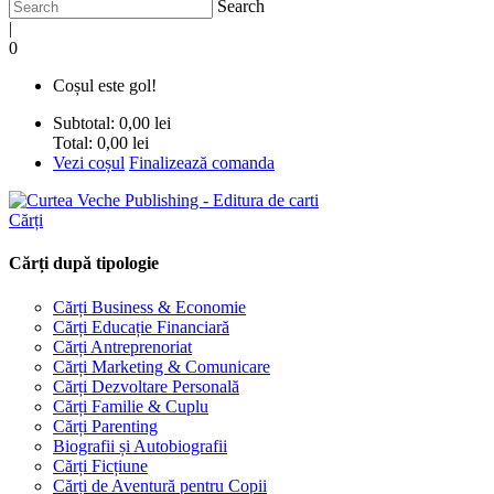
Search
|
0
Coșul este gol!
Subtotal:
0,00 lei
Total:
0,00 lei
Vezi coșul
Finalizează comanda
Cărți
Cărți după tipologie
Cărți Business & Economie
Cărți Educație Financiară
Cărți Antreprenoriat
Cărți Marketing & Comunicare
Cărți Dezvoltare Personală
Cărți Familie & Cuplu
Cărți Parenting
Biografii și Autobiografii
Cărți Ficțiune
Cărți de Aventură pentru Copii