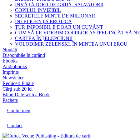
INVĂȚĂTORII DE GRIJĂ. SALVATORII
COPILUL INVIZIBIL
SECRETELE MINȚII DE MILIONAR
INTELIGENȚA EROTICĂ
ȚUP. IMPOSIBIL E DOAR UN CUVÂNT
CUM SĂ LE VORBIM COPIILOR ASTFEL ÎNCÂT SĂ N
CARTEA ÎNȚELEPCIUNII
VOLODIMIR ZELENSKI. ÎN MINTEA UNUI EROU
Noutăți
Disponibile în curând
Ebooks
Audiobooks
Imprints
Newsletter
Reduceri Finale
Cărți sub 20 lei
Blind Date with a Book
Pachete
Contul meu
Contact