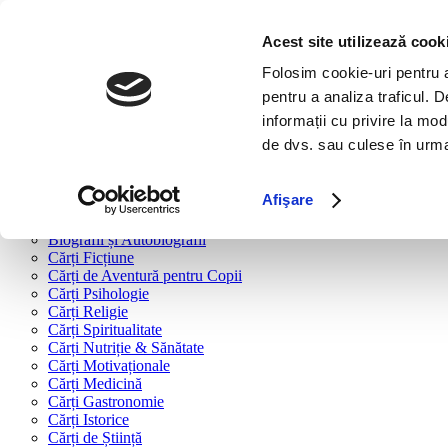
Bine ai venit!
Cărți
Acest site utilizează cook
Folosim cookie-uri pentru a 
Cărți după tipologie
pentru a analiza traficul. 
Cărți Business & Economie
informații cu privire la mod
Cărți Educație Financiară
de dvs. sau culese în urma f
Cărți Antreprenoriat
Cărți Marketing & Comunicare
Cărți Dezvoltare Personală
Afişare
Cărți Familie & Cuplu
Cărți Parenting
Biografii și Autobiografii
Cărți Ficțiune
Cărți de Aventură pentru Copii
Cărți Psihologie
Cărți Religie
Cărți Spiritualitate
Cărți Nutriție & Sănătate
Cărți Motivaționale
Cărți Medicină
Cărți Gastronomie
Cărți Istorice
Cărți de Știință