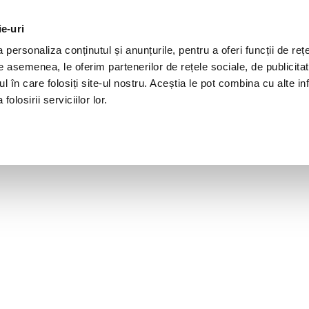
ie-uri
personaliza conținutul și anunțurile, pentru a oferi funcții de rețe
De asemenea, le oferim partenerilor de rețele sociale, de publicita
ul în care folosiți site-ul nostru. Aceștia le pot combina cu alte inf
olosirii serviciilor lor.