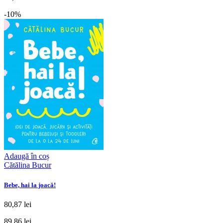
-10%
Adaugă în coș
Cătălina Bucur
Bebe, hai la joacă!
80,87 lei
89,86 lei