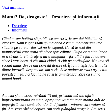
Vezi mai mult
Mami? Da, dragoste! - Descriere și informații
Descriere
Informații
Când m-am hotărât să public ce am scris, le-am dat băieților să
citească. I-am rugat să-mi spună dacă e vreun moment sau vreo
situație pe care ar dori să nu le expună. Ca să le scot din
manuscrisul care urma să plece spre editură. După ce a citit, Iacob
m-a strâns tare în brațe și mi-a mulțumit – for all the fun I had ever
since I was born. A râs mult citind. A citit pe nerăsuflate. Nu vrea să
scoată nimic din ce am povestit despre el. Își amintește foarte multe
dintre lucrurile despre care am scris. Și le amintește exact așa, ca-n
povestea mea. I-a făcut bine să și le amintească. Zice că sunt o
mamă bună.
Am citit și am scris, retrăind 13 ani, privindu-mă din afară,
împrietenindu-mă cu mine, apropiindu-mă timid de mama atât de
imperfectă care sunt, abandonând femeia – minune care voiam să
fiu. Am scris râzând copios. Am scris plângând strașnic. Am scris