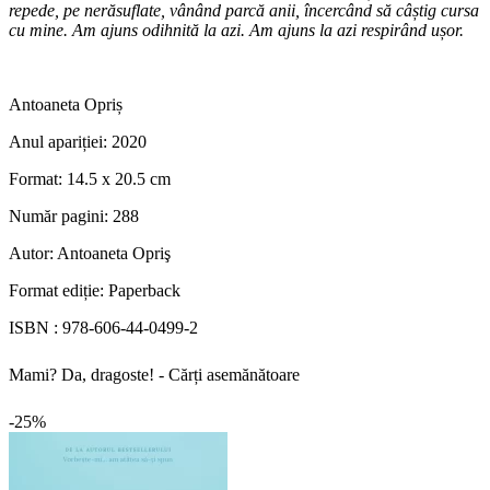
repede, pe nerăsuflate, vânând parcă anii, încercând să câștig cursa
cu mine. Am ajuns odihnită la azi. Am ajuns la azi respirând ușor.
Antoaneta Opriș
Anul apariției:
2020
Format:
14.5 x 20.5 cm
Număr pagini:
288
Autor:
Antoaneta Opriş
Format ediție:
Paperback
ISBN :
978-606-44-0499-2
Mami? Da, dragoste! - Cărți asemănătoare
-25%