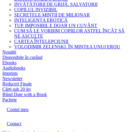
INVĂȚĂTORII DE GRIJĂ. SALVATORII
COPILUL INVIZIBIL
SECRETELE MINȚII DE MILIONAR
INTELIGENȚA EROTICĂ
ȚUP. IMPOSIBIL E DOAR UN CUVÂNT
CUM SĂ LE VORBIM COPIILOR ASTFEL ÎNCÂT SĂ
NE ASCULTE
CARTEA ÎNȚELEPCIUNII
VOLODIMIR ZELENSKI. ÎN MINTEA UNUI EROU
Noutăți
Disponibile în curând
Ebooks
Audiobooks
Imprints
Newsletter
Reduceri Finale
Cărți sub 20 lei
Blind Date with a Book
Pachete
Contul meu
Contact