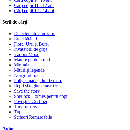
Cărți copii 9 - 10 ani
Cărți copii 11 - 12 ani
Cărți copii 12 - 14 ani
Serii de cărți
Detectivii de dinozauri
Eroi Rătăciți
Flora, Ursi și Bursi
Învățătorii de grijă
Isadora Moon
Mantre pentru copii
Miranda
Mituri și legende
Norișorul roz
Polly și papagalul de mare
Regii și reginele noastre
Save the story
Sherlock Holmes pentru copii
Poveștile Cristinei
Tiny rockers
Țup
Scrisori Remarcabile
Autori