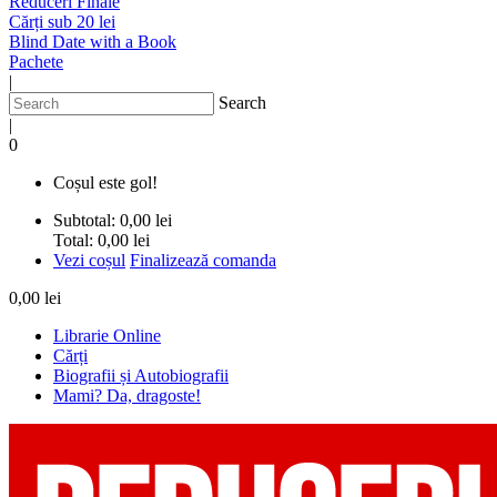
Reduceri Finale
Cărți sub 20 lei
Blind Date with a Book
Pachete
|
Search
|
0
Coșul este gol!
Subtotal:
0,00 lei
Total:
0,00 lei
Vezi coșul
Finalizează comanda
0,00 lei
Librarie Online
Cărți
Biografii și Autobiografii
Mami? Da, dragoste!