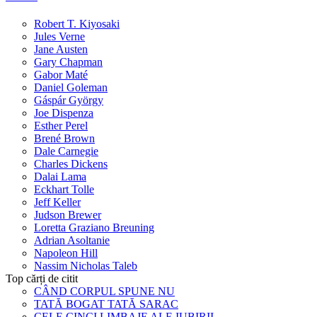
Robert T. Kiyosaki
Jules Verne
Jane Austen
Gary Chapman
Gabor Maté
Daniel Goleman
Gáspár György
Joe Dispenza
Esther Perel
Brené Brown
Dale Carnegie
Charles Dickens
Dalai Lama
Eckhart Tolle
Jeff Keller
Judson Brewer
Loretta Graziano Breuning
Adrian Asoltanie
Napoleon Hill
Nassim Nicholas Taleb
Top cărți de citit
CÂND CORPUL SPUNE NU
TATĂ BOGAT TATĂ SARAC
CELE CINCI LIMBAJE ALE IUBIRII