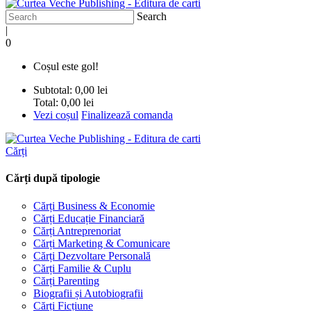
Search
|
0
Coșul este gol!
Subtotal:
0,00 lei
Total:
0,00 lei
Vezi coșul
Finalizează comanda
Cărți
Cărți după tipologie
Cărți Business & Economie
Cărți Educație Financiară
Cărți Antreprenoriat
Cărți Marketing & Comunicare
Cărți Dezvoltare Personală
Cărți Familie & Cuplu
Cărți Parenting
Biografii și Autobiografii
Cărți Ficțiune