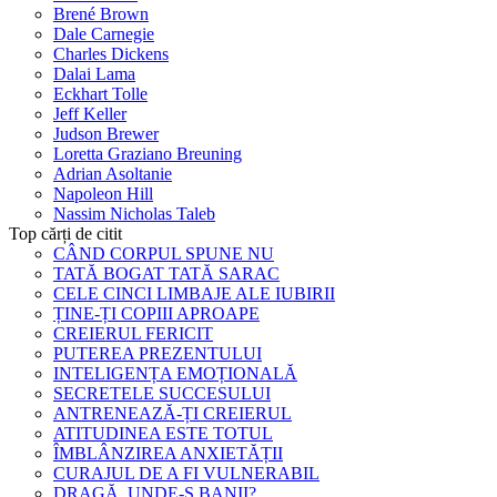
Brené Brown
Dale Carnegie
Charles Dickens
Dalai Lama
Eckhart Tolle
Jeff Keller
Judson Brewer
Loretta Graziano Breuning
Adrian Asoltanie
Napoleon Hill
Nassim Nicholas Taleb
Top cărți de citit
CÂND CORPUL SPUNE NU
TATĂ BOGAT TATĂ SARAC
CELE CINCI LIMBAJE ALE IUBIRII
ȚINE-ȚI COPIII APROAPE
CREIERUL FERICIT
PUTEREA PREZENTULUI
INTELIGENȚA EMOȚIONALĂ
SECRETELE SUCCESULUI
ANTRENEAZĂ-ȚI CREIERUL
ATITUDINEA ESTE TOTUL
ÎMBLÂNZIREA ANXIETĂȚII
CURAJUL DE A FI VULNERABIL
DRAGĂ, UNDE-S BANII?