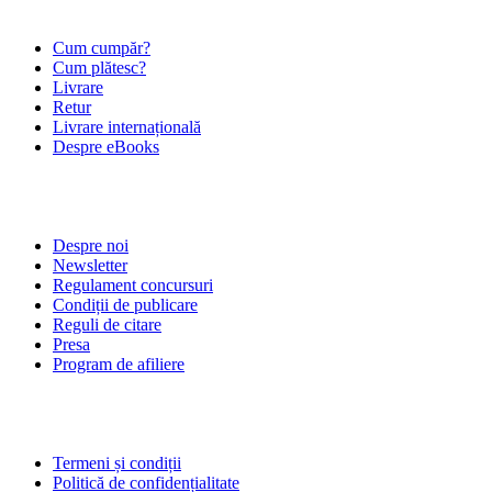
Cum cumpăr?
Cum plătesc?
Livrare
Retur
Livrare internațională
Despre eBooks
DESPRE NOI
Despre noi
Newsletter
Regulament concursuri
Condiții de publicare
Reguli de citare
Presa
Program de afiliere
POLITICI
Termeni și condiții
Politică de confidențialitate