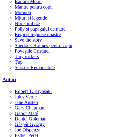
Isadora Moon
Mantre pentru copii
Miranda
Mituri și legende
Norișorul roz
Polly și papagalul de mare
Regii și reginele noastre
Save the story
Sherlock Holmes pentru copii
Poveștile Cristinei
Tiny rockers
Țup
Scrisori Remarcabile
Autori
Robert T. Kiyosaki
Jules Verne
Jane Austen
Gary Chapman
Gabor Maté
Daniel Goleman
Gáspár György
Joe Dispenza
Esther Perel