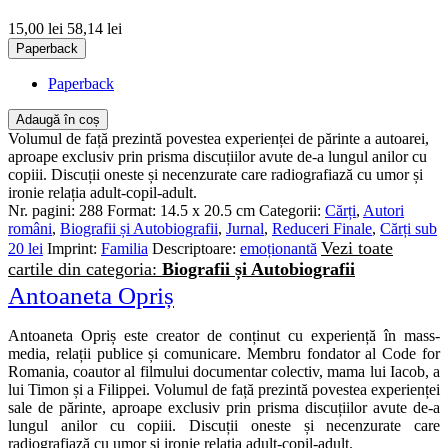
15,00 lei
58,14 lei
Paperback
Paperback
Adaugă în coș
Volumul de față prezintă povestea experienței de părinte a autoarei,
aproape exclusiv prin prisma discuțiilor avute de-a lungul anilor cu
copiii. Discuții oneste și necenzurate care radiografiază cu umor și
ironie relația adult-copil-adult.
Nr. pagini:
288
Format:
14.5 x 20.5 cm
Categorii:
Cărți
,
Autori
români
,
Biografii și Autobiografii
,
Jurnal
,
Reduceri Finale
,
Cărți sub
Vezi toate
20 lei
Imprint:
Familia
Descriptoare:
emoționantă
cartile din categoria:
Biografii și Autobiografii
Antoaneta Opriș
Antoaneta Opriș este creator de conținut cu experiență în mass-
media, relații publice și comunicare. Membru fondator al Code for
Romania, coautor al filmului documentar colectiv, mama lui Iacob, a
lui Timon și a Filippei. Volumul de față prezintă povestea experienței
sale de părinte, aproape exclusiv prin prisma discuțiilor avute de-a
lungul anilor cu copiii. Discuții oneste și necenzurate care
radiografiază cu umor și ironie relația adult-copil-adult.