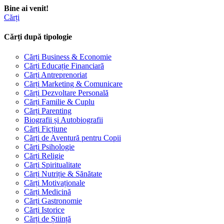
Bine ai venit!
Cărți
Cărți după tipologie
Cărți Business & Economie
Cărți Educație Financiară
Cărți Antreprenoriat
Cărți Marketing & Comunicare
Cărți Dezvoltare Personală
Cărți Familie & Cuplu
Cărți Parenting
Biografii și Autobiografii
Cărți Ficțiune
Cărți de Aventură pentru Copii
Cărți Psihologie
Cărți Religie
Cărți Spiritualitate
Cărți Nutriție & Sănătate
Cărți Motivaționale
Cărți Medicină
Cărți Gastronomie
Cărți Istorice
Cărți de Știință