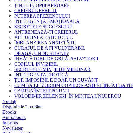
ȚINE-ȚI COPIII APROAPE
CREIERUL FERICIT
PUTEREA PREZENTULUI
INTELIGENȚA EMOȚIONALĂ
SECRETELE SUCCESULUI
ANTRENEAZĂ-ȚI CREIERUL
ATITUDINEA ESTE TOTUL
ÎMBLÂNZIREA ANXIETĂȚII
CURAJUL DE A FI VULNERABIL
DRAGĂ, UNDE-S BANII?
INVĂȚĂTORII DE GRIJĂ. SALVATORII
COPILUL INVIZIBIL
SECRETELE MINȚII DE MILIONAR
INTELIGENȚA EROTICĂ
ȚUP. IMPOSIBIL E DOAR UN CUVÂNT
CUM SĂ LE VORBIM COPIILOR ASTFEL ÎNCÂT SĂ N
CARTEA ÎNȚELEPCIUNII
VOLODIMIR ZELENSKI. ÎN MINTEA UNUI EROU
Noutăți
Disponibile în curând
Ebooks
Audiobooks
Imprints
Newsletter