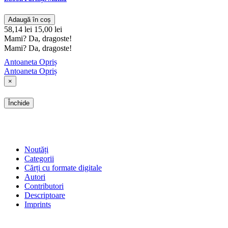
Adaugă în coș
58,14 lei
15,00 lei
Mami? Da, dragoste!
Mami? Da, dragoste!
Antoaneta Opriș
Antoaneta Opriș
×
Închide
SHOP
Noutăți
Categorii
Cărți cu formate digitale
Autori
Contributori
Descriptoare
Imprints
ÎNTREBĂRI FRECVENTE