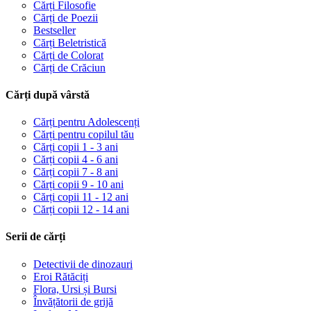
Cărți Filosofie
Cărți de Poezii
Bestseller
Cărți Beletristică
Cărți de Colorat
Cărți de Crăciun
Cărți după vârstă
Cărți pentru Adolescenți
Cărți pentru copilul tău
Cărți copii 1 - 3 ani
Cărți copii 4 - 6 ani
Cărți copii 7 - 8 ani
Cărți copii 9 - 10 ani
Cărți copii 11 - 12 ani
Cărți copii 12 - 14 ani
Serii de cărți
Detectivii de dinozauri
Eroi Rătăciți
Flora, Ursi și Bursi
Învățătorii de grijă