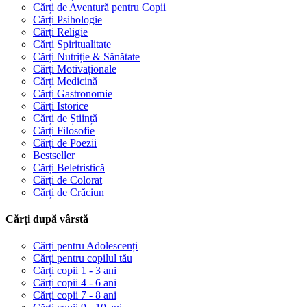
Cărți de Aventură pentru Copii
Cărți Psihologie
Cărți Religie
Cărți Spiritualitate
Cărți Nutriție & Sănătate
Cărți Motivaționale
Cărți Medicină
Cărți Gastronomie
Cărți Istorice
Cărți de Știință
Cărți Filosofie
Cărți de Poezii
Bestseller
Cărți Beletristică
Cărți de Colorat
Cărți de Crăciun
Cărți după vârstă
Cărți pentru Adolescenți
Cărți pentru copilul tău
Cărți copii 1 - 3 ani
Cărți copii 4 - 6 ani
Cărți copii 7 - 8 ani