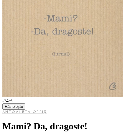
-74%
Răsfoiește
ANTOANETA OPRIȘ
Mami? Da, dragoste!