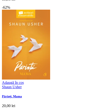
-62%
Adaugă în coș
Shaun Usher
Părinți. Mama
20,00 lei