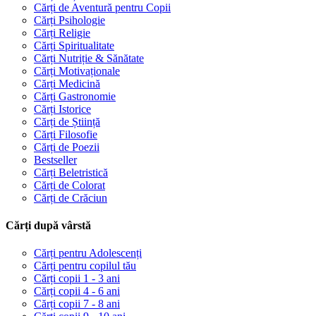
Cărți de Aventură pentru Copii
Cărți Psihologie
Cărți Religie
Cărți Spiritualitate
Cărți Nutriție & Sănătate
Cărți Motivaționale
Cărți Medicină
Cărți Gastronomie
Cărți Istorice
Cărți de Știință
Cărți Filosofie
Cărți de Poezii
Bestseller
Cărți Beletristică
Cărți de Colorat
Cărți de Crăciun
Cărți după vârstă
Cărți pentru Adolescenți
Cărți pentru copilul tău
Cărți copii 1 - 3 ani
Cărți copii 4 - 6 ani
Cărți copii 7 - 8 ani