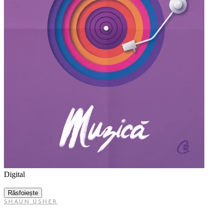
Digital
Răsfoiește
SHAUN USHER