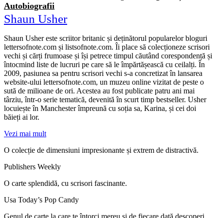
Autobiografii
Shaun Usher
Shaun Usher este scriitor britanic și deținătorul popularelor bloguri
lettersofnote.com și listsofnote.com. Îi place să colecționeze scrisori
vechi și cărți frumoase și își petrece timpul căutând corespondență și
întocmind liste de lucruri pe care să le împărtășească cu ceilalți. În
2009, pasiunea sa pentru scrisori vechi s‑a concretizat în lansarea
website‑ului lettersofnote.com, un muzeu online vizitat de peste o
sută de milioane de ori. Acestea au fost publicate patru ani mai
târziu, într‑o serie tematică, devenită în scurt timp bestseller. Usher
locuiește în Manchester împreună cu soția sa, Karina, și cei doi
băieți ai lor.
Vezi mai mult
O colecție de dimensiuni impresionante și extrem de distractivă.
Publishers Weekly
O carte splendidă, cu scrisori fascinante.
Usa Today’s Pop Candy
Genul de carte la care te întorci mereu și de fiecare dată descoperi