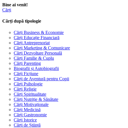
Bine ai venit!
Cărți
Cărți după tipologie
Cărți Business & Economie
Cărți Educație Financiară
Cărți Antreprenoriat
Cărți Marketing & Comunicare
Cărți Dezvoltare Personală
Cărți Familie & Cuplu
Cărți Parenting
Biografii și Autobiografii
Cărți Ficțiune
Cărți de Aventură pentru Copii
Cărți Psihologie
Cărți Religie
Cărți Spiritualitate
Cărți Nutriție & Sănătate
Cărți Motivaționale
Cărți Medicină
Cărți Gastronomie
Cărți Istorice
Cărți de Știință