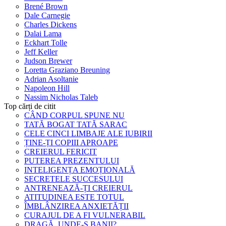
Brené Brown
Dale Carnegie
Charles Dickens
Dalai Lama
Eckhart Tolle
Jeff Keller
Judson Brewer
Loretta Graziano Breuning
Adrian Asoltanie
Napoleon Hill
Nassim Nicholas Taleb
Top cărți de citit
CÂND CORPUL SPUNE NU
TATĂ BOGAT TATĂ SARAC
CELE CINCI LIMBAJE ALE IUBIRII
ȚINE-ȚI COPIII APROAPE
CREIERUL FERICIT
PUTEREA PREZENTULUI
INTELIGENȚA EMOȚIONALĂ
SECRETELE SUCCESULUI
ANTRENEAZĂ-ȚI CREIERUL
ATITUDINEA ESTE TOTUL
ÎMBLÂNZIREA ANXIETĂȚII
CURAJUL DE A FI VULNERABIL
DRAGĂ, UNDE-S BANII?