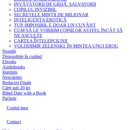
INVĂȚĂTORII DE GRIJĂ. SALVATORII
COPILUL INVIZIBIL
SECRETELE MINȚII DE MILIONAR
INTELIGENȚA EROTICĂ
ȚUP. IMPOSIBIL E DOAR UN CUVÂNT
CUM SĂ LE VORBIM COPIILOR ASTFEL ÎNCÂT SĂ
NE ASCULTE
CARTEA ÎNȚELEPCIUNII
VOLODIMIR ZELENSKI. ÎN MINTEA UNUI EROU
Noutăți
Disponibile în curând
Ebooks
Audiobooks
Imprints
Newsletter
Reduceri Finale
Cărți sub 20 lei
Blind Date with a Book
Pachete
Contul meu
Contact