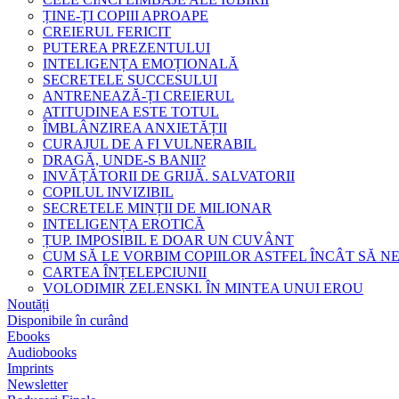
ȚINE-ȚI COPIII APROAPE
CREIERUL FERICIT
PUTEREA PREZENTULUI
INTELIGENȚA EMOȚIONALĂ
SECRETELE SUCCESULUI
ANTRENEAZĂ-ȚI CREIERUL
ATITUDINEA ESTE TOTUL
ÎMBLÂNZIREA ANXIETĂȚII
CURAJUL DE A FI VULNERABIL
DRAGĂ, UNDE-S BANII?
INVĂȚĂTORII DE GRIJĂ. SALVATORII
COPILUL INVIZIBIL
SECRETELE MINȚII DE MILIONAR
INTELIGENȚA EROTICĂ
ȚUP. IMPOSIBIL E DOAR UN CUVÂNT
CUM SĂ LE VORBIM COPIILOR ASTFEL ÎNCÂT SĂ N
CARTEA ÎNȚELEPCIUNII
VOLODIMIR ZELENSKI. ÎN MINTEA UNUI EROU
Noutăți
Disponibile în curând
Ebooks
Audiobooks
Imprints
Newsletter