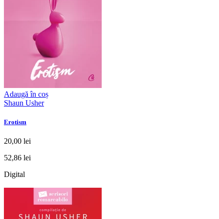
Adaugă în coș
Shaun Usher
Erotism
20,00 lei
52,86 lei
Digital