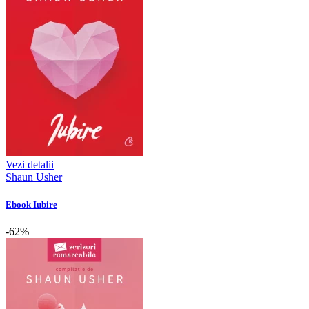
Vezi detalii
Shaun Usher
Ebook Iubire
-62%