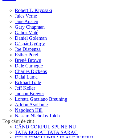
Robert T. Kiyosaki
Jules Verne
Jane Austen
Gary Chapman
Gabor Maté
Daniel Goleman
Gáspár György
Joe Dispenza
Esther Perel
Brené Brown
Dale Carnegie
Charles Dickens
Dalai Lama
Eckhart Tolle
Jeff Keller
Judson Brewer
Loretta Graziano Breuning
Adrian Asoltanie
Napoleon Hill
Nassim Nicholas Taleb
Top cărți de citit
CÂND CORPUL SPUNE NU
TATĂ BOGAT TATĂ SARAC
CELE CINCI LIMBAJE ALE IUBIRII