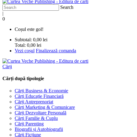
Search
|
0
Coșul este gol!
Subtotal:
0,00 lei
Total:
0,00 lei
Vezi coșul
Finalizează comanda
Cărți
Cărți după tipologie
Cărți Business & Economie
Cărți Educație Financiară
Cărți Antreprenoriat
Cărți Marketing & Comunicare
Cărți Dezvoltare Personală
Cărți Familie & Cuplu
Cărți Parenting
Biografii și Autobiografii
Cărți Ficțiune