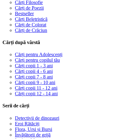
Cărți Filosofie
Cărți de Poezii
Bestseller
Cărți Beletristică
Cărți de Colorat
Cărți de Crăciun
Cărți după vârstă
Cărți pentru Adolescenți
Cărți pentru copilul tău
Cărți copii 1 - 3 ani
Cărți copii 4 - 6 ani
Cărți copii 7 - 8 ani
Cărți copii 9 - 10 ani
Cărți copii 11 - 12 ani
Cărți copii 12 - 14 ani
Serii de cărți
Detectivii de dinozauri
Eroi Rătăciți
Flora, Ursi și Bursi
Învățătorii de grijă