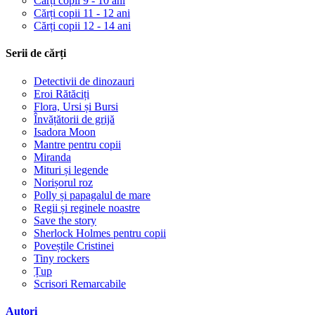
Cărți copii 9 - 10 ani
Cărți copii 11 - 12 ani
Cărți copii 12 - 14 ani
Serii de cărți
Detectivii de dinozauri
Eroi Rătăciți
Flora, Ursi și Bursi
Învățătorii de grijă
Isadora Moon
Mantre pentru copii
Miranda
Mituri și legende
Norișorul roz
Polly și papagalul de mare
Regii și reginele noastre
Save the story
Sherlock Holmes pentru copii
Poveștile Cristinei
Tiny rockers
Țup
Scrisori Remarcabile
Autori