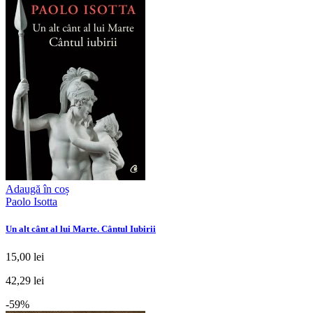
Adaugă în coș
Paolo Isotta
Un alt cânt al lui Marte. Cântul Iubirii
15,00 lei
42,29 lei
-59%