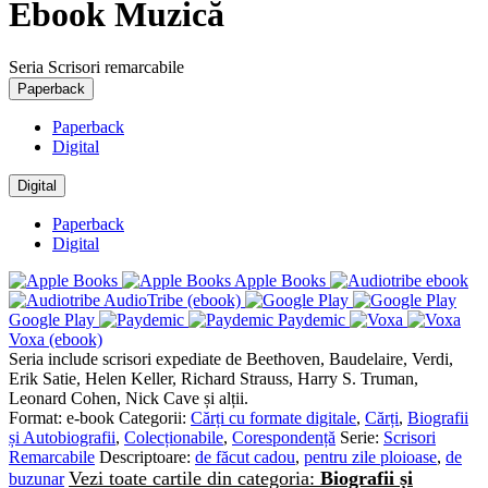
Ebook Muzică
Seria Scrisori remarcabile
Paperback
Paperback
Digital
Digital
Paperback
Digital
Apple Books
AudioTribe (ebook)
Google Play
Paydemic
Voxa (ebook)
Seria include scrisori expediate de Beethoven, Baudelaire, Verdi,
Erik Satie, Helen Keller, Richard Strauss, Harry S. Truman,
Leonard Cohen, Nick Cave și alții.
Format:
e-book
Categorii:
Cărți cu formate digitale
,
Cărți
,
Biografii
și Autobiografii
,
Colecționabile
,
Corespondență
Serie:
Scrisori
Remarcabile
Descriptoare:
de făcut cadou
,
pentru zile ploioase
,
de
Vezi toate cartile din categoria:
Biografii și
buzunar