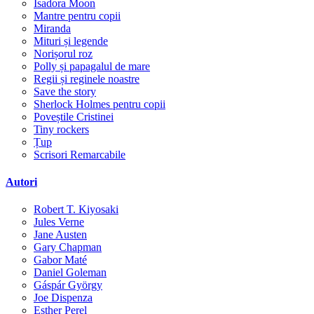
Isadora Moon
Mantre pentru copii
Miranda
Mituri și legende
Norișorul roz
Polly și papagalul de mare
Regii și reginele noastre
Save the story
Sherlock Holmes pentru copii
Poveștile Cristinei
Tiny rockers
Țup
Scrisori Remarcabile
Autori
Robert T. Kiyosaki
Jules Verne
Jane Austen
Gary Chapman
Gabor Maté
Daniel Goleman
Gáspár György
Joe Dispenza
Esther Perel