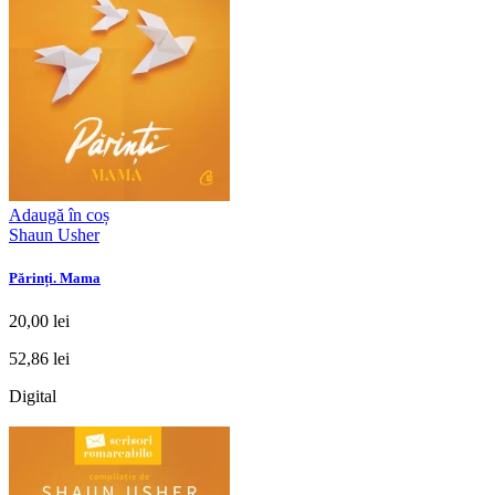
Adaugă în coș
Shaun Usher
Părinți. Mama
20,00 lei
52,86 lei
Digital