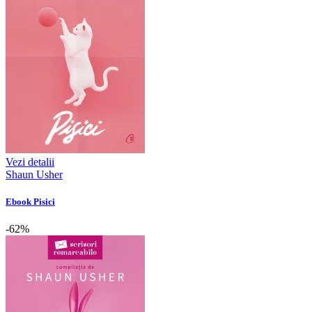
Vezi detalii
Shaun Usher
Ebook Pisici
-62%