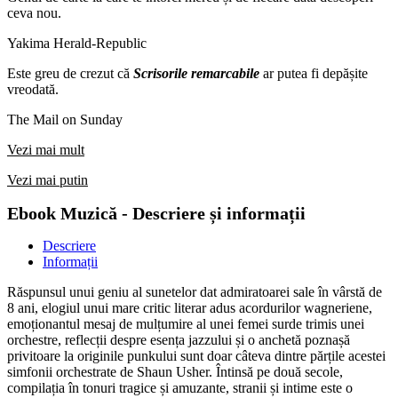
ceva nou.
Yakima Herald-Republic
Este greu de crezut că
Scrisorile remarcabile
ar putea fi depășite
vreodată.
The Mail on Sunday
Vezi mai mult
Vezi mai putin
Ebook Muzică - Descriere și informații
Descriere
Informații
Răspunsul unui geniu al sunetelor dat admiratoarei sale în vârstă de
8 ani, elogiul unui mare critic literar adus acordurilor wagneriene,
emoționantul mesaj de mulțumire al unei femei surde trimis unei
orchestre, reflecții despre esența jazzului și o anchetă poznașă
privitoare la originile punkului sunt doar câteva dintre părțile acestei
simfonii orchestrate de Shaun Usher. Întinsă pe două secole,
compilația în tonuri tragice și amuzante, stranii și intime este o