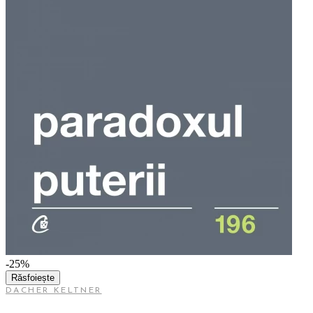
-25%
Răsfoiește
DACHER KELTNER