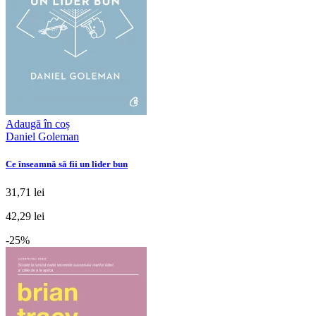
Adaugă în coș
Daniel Goleman
Ce înseamnă să fii un lider bun
31,71 lei
42,29 lei
-25%