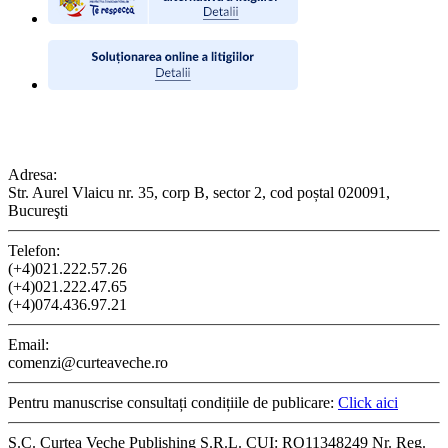
CONTACT
Adresa:
Str. Aurel Vlaicu nr. 35, corp B, sector 2, cod poștal 020091,
Bucureşti
Telefon:
(+4)021.222.57.26
(+4)021.222.47.65
(+4)074.436.97.21
Email:
comenzi@curteaveche.ro
Pentru manuscrise consultați condițiile de publicare:
Click aici
S.C. Curtea Veche Publishing S.R.L. CUI: RO11348249 Nr. Reg.