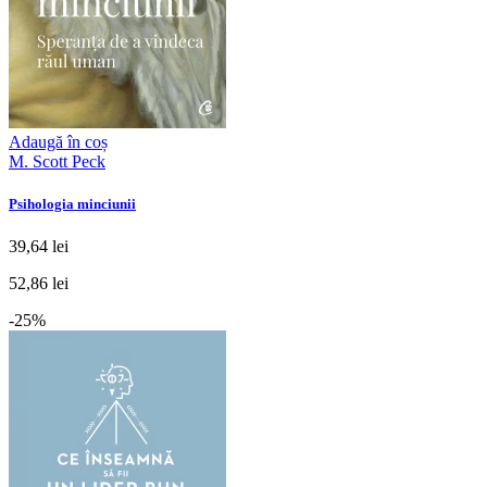
Adaugă în coș
M. Scott Peck
Psihologia minciunii
39,64 lei
52,86 lei
-25%