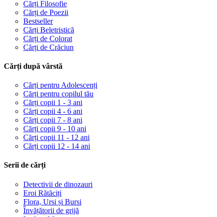
Cărți Filosofie
Cărți de Poezii
Bestseller
Cărți Beletristică
Cărți de Colorat
Cărți de Crăciun
Cărți după vârstă
Cărți pentru Adolescenți
Cărți pentru copilul tău
Cărți copii 1 - 3 ani
Cărți copii 4 - 6 ani
Cărți copii 7 - 8 ani
Cărți copii 9 - 10 ani
Cărți copii 11 - 12 ani
Cărți copii 12 - 14 ani
Serii de cărți
Detectivii de dinozauri
Eroi Rătăciți
Flora, Ursi și Bursi
Învățătorii de grijă