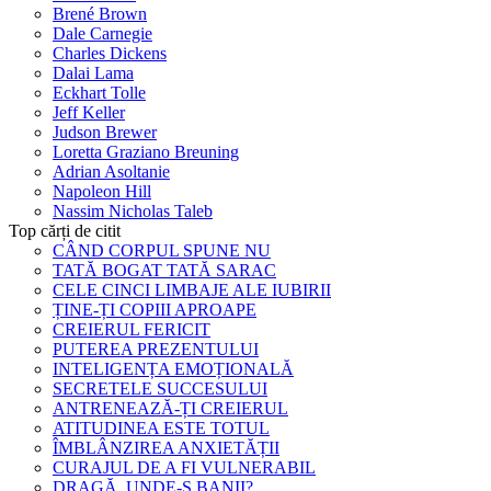
Brené Brown
Dale Carnegie
Charles Dickens
Dalai Lama
Eckhart Tolle
Jeff Keller
Judson Brewer
Loretta Graziano Breuning
Adrian Asoltanie
Napoleon Hill
Nassim Nicholas Taleb
Top cărți de citit
CÂND CORPUL SPUNE NU
TATĂ BOGAT TATĂ SARAC
CELE CINCI LIMBAJE ALE IUBIRII
ȚINE-ȚI COPIII APROAPE
CREIERUL FERICIT
PUTEREA PREZENTULUI
INTELIGENȚA EMOȚIONALĂ
SECRETELE SUCCESULUI
ANTRENEAZĂ-ȚI CREIERUL
ATITUDINEA ESTE TOTUL
ÎMBLÂNZIREA ANXIETĂȚII
CURAJUL DE A FI VULNERABIL
DRAGĂ, UNDE-S BANII?