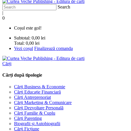
Search
|
0
Coșul este gol!
Subtotal:
0,00 lei
Total:
0,00 lei
Vezi coșul
Finalizează comanda
Cărți
Cărți după tipologie
Cărți Business & Economie
Cărți Educație Financiară
Cărți Antreprenoriat
Cărți Marketing & Comunicare
Cărți Dezvoltare Personală
Cărți Familie & Cuplu
Cărți Parenting
Biografii și Autobiografii
Cărți Ficțiune