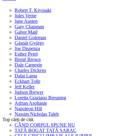
Robert T. Kiyosaki
Jules Verne
Jane Austen
Gary Chapman
Gabor Maté
Daniel Goleman
Gáspár György
Joe Dispenza
Esther Perel
Brené Brown
Dale Carnegie
Charles Dickens
Dalai Lama
Eckhart Tolle
Jeff Keller
Judson Brewer
Loretta Graziano Breuning
Adrian Asoltanie
Napoleon Hill
Nassim Nicholas Taleb
Top cărți de citit
CÂND CORPUL SPUNE NU
TATĂ BOGAT TATĂ SARAC
CELE CINCI LIMBAJE ALE IUBIRII