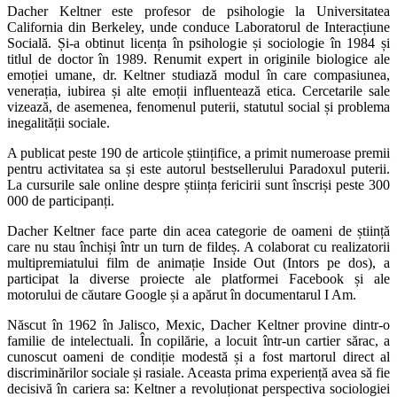
Dacher Keltner este profesor de psihologie la Universitatea
California din Berkeley, unde conduce Laboratorul de Interacțiune
Socială. Și-a obtinut licența în psihologie și sociologie în 1984 și
titlul de doctor în 1989. Renumit expert in originile biologice ale
emoției umane, dr. Keltner studiază modul în care compasiunea,
venerația, iubirea și alte emoții influentează etica. Cercetarile sale
vizează, de asemenea, fenomenul puterii, statutul social și problema
inegalității sociale.
A publicat peste 190 de articole științifice, a primit numeroase premii
pentru activitatea sa și este autorul bestsellerului Paradoxul puterii.
La cursurile sale online despre știința fericirii sunt înscriși peste 300
000 de participanți.
Dacher Keltner face parte din acea categorie de oameni de știință
care nu stau închiși într un turn de fildeș. A colaborat cu realizatorii
multipremiatului film de animație Inside Out (Intors pe dos), a
participat la diverse proiecte ale platformei Facebook și ale
motorului de căutare Google și a apărut în documentarul I Am.
Născut în 1962 în Jalisco, Mexic, Dacher Keltner provine dintr-o
familie de intelectuali. În copilărie, a locuit într-un cartier sărac, a
cunoscut oameni de condiție modestă și a fost martorul direct al
discriminărilor sociale și rasiale. Aceasta prima experiență avea să fie
decisivă în cariera sa: Keltner a revoluționat perspectiva sociologiei