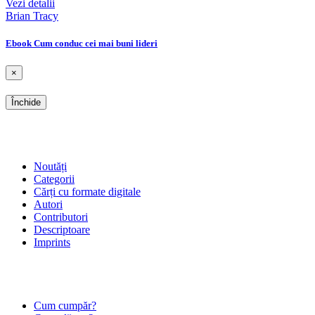
Vezi detalii
Brian Tracy
Ebook Cum conduc cei mai buni lideri
×
Închide
SHOP
Noutăți
Categorii
Cărți cu formate digitale
Autori
Contributori
Descriptoare
Imprints
ÎNTREBĂRI FRECVENTE
Cum cumpăr?