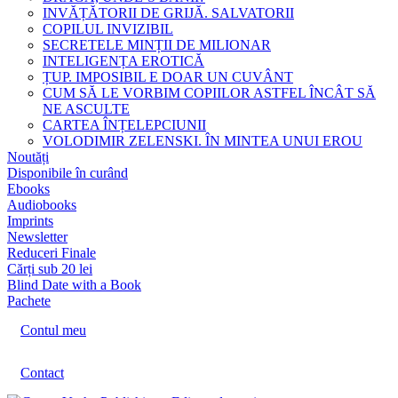
INVĂȚĂTORII DE GRIJĂ. SALVATORII
COPILUL INVIZIBIL
SECRETELE MINȚII DE MILIONAR
INTELIGENȚA EROTICĂ
ȚUP. IMPOSIBIL E DOAR UN CUVÂNT
CUM SĂ LE VORBIM COPIILOR ASTFEL ÎNCÂT SĂ
NE ASCULTE
CARTEA ÎNȚELEPCIUNII
VOLODIMIR ZELENSKI. ÎN MINTEA UNUI EROU
Noutăți
Disponibile în curând
Ebooks
Audiobooks
Imprints
Newsletter
Reduceri Finale
Cărți sub 20 lei
Blind Date with a Book
Pachete
Contul meu
Contact