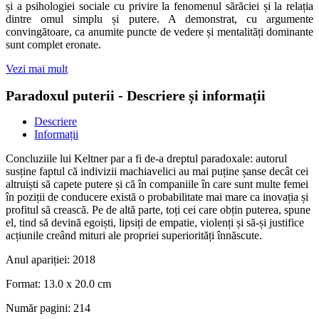
și a psihologiei sociale cu privire la fenomenul sărăciei și la relația
dintre omul simplu și putere. A demonstrat, cu argumente
convingătoare, ca anumite puncte de vedere și mentalități dominante
sunt complet eronate.
Vezi mai mult
Paradoxul puterii - Descriere și informații
Descriere
Informații
Concluziile lui Keltner par a fi de-a dreptul paradoxale: autorul
susține faptul că indivizii machiavelici au mai puține șanse decât cei
altruiști să capete putere și că în companiile în care sunt multe femei
în poziții de conducere există o probabilitate mai mare ca inovația și
profitul să crească. Pe de altă parte, toți cei care obțin puterea, spune
el, tind să devină egoiști, lipsiți de empatie, violenți și să-și justifice
acțiunile creând mituri ale propriei supe­riorități înnăscute.
Anul apariției:
2018
Format:
13.0 x 20.0 cm
Număr pagini:
214