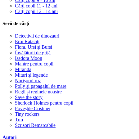
Cărți copii 9 - 10 ani
Cărți copii 11 - 12 ani
Cărți copii 12 - 14 ani
Serii de cărți
Detectivii de dinozauri
Eroi Rătăciți
Flora, Ursi și Bursi
Învățătorii de grijă
Isadora Moon
Mantre pentru copii
Miranda
Mituri și legende
Norișorul roz
Polly și papagalul de mare
Regii și reginele noastre
Save the story
Sherlock Holmes pentru copii
Poveștile Cristinei
Tiny rockers
Țup
Scrisori Remarcabile
Autori