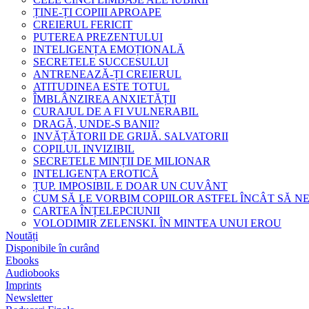
ȚINE-ȚI COPIII APROAPE
CREIERUL FERICIT
PUTEREA PREZENTULUI
INTELIGENȚA EMOȚIONALĂ
SECRETELE SUCCESULUI
ANTRENEAZĂ-ȚI CREIERUL
ATITUDINEA ESTE TOTUL
ÎMBLÂNZIREA ANXIETĂȚII
CURAJUL DE A FI VULNERABIL
DRAGĂ, UNDE-S BANII?
INVĂȚĂTORII DE GRIJĂ. SALVATORII
COPILUL INVIZIBIL
SECRETELE MINȚII DE MILIONAR
INTELIGENȚA EROTICĂ
ȚUP. IMPOSIBIL E DOAR UN CUVÂNT
CUM SĂ LE VORBIM COPIILOR ASTFEL ÎNCÂT SĂ N
CARTEA ÎNȚELEPCIUNII
VOLODIMIR ZELENSKI. ÎN MINTEA UNUI EROU
Noutăți
Disponibile în curând
Ebooks
Audiobooks
Imprints
Newsletter