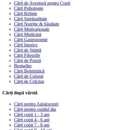
Cărți de Aventură pentru Copii
Cărți Psihologie
Cărți Religie
Cărți Spiritualitate
Cărți Nutriție & Sănătate
Cărți Motivaționale
Cărți Medicină
Cărți Gastronomie
Cărți Istorice
Cărți de Știință
Cărți Filosofie
Cărți de Poezii
Bestseller
Cărți Beletristică
Cărți de Colorat
Cărți de Crăciun
Cărți după vârstă
Cărți pentru Adolescenți
Cărți pentru copilul tău
Cărți copii 1 - 3 ani
Cărți copii 4 - 6 ani
Cărți copii 7 - 8 ani