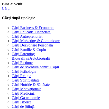
Bine ai venit!
Cărți
Cărți după tipologie
Cărți Business & Economie
Cărți Educație Financiară
Cărți Antreprenoriat
Cărți Marketing & Comunicare
Cărți Dezvoltare Personală
Cărți Familie & Cuplu
Cărți Parenting
Biografii și Autobiografii
Cărți Ficțiune
Cărți de Aventură pentru Copii
Cărți Psihologie
Cărți Religie
Cărți Spiritualitate
Cărți Nutriție & Sănătate
Cărți Motivaționale
Cărți Medicină
Cărți Gastronomie
Cărți Istorice
Cărți de Știință