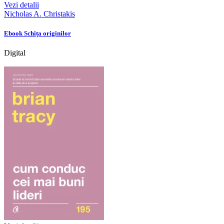
Vezi detalii
Nicholas A. Christakis
Ebook Schița originilor
Digital