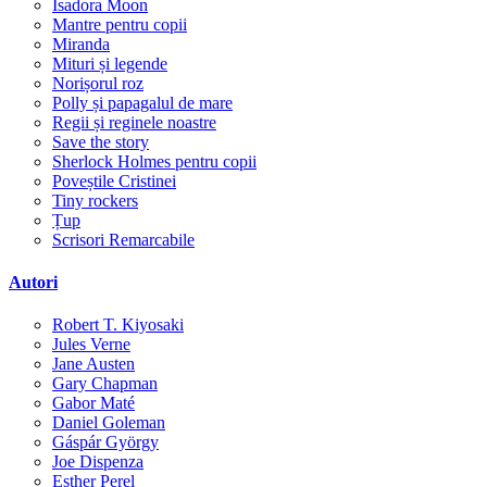
Isadora Moon
Mantre pentru copii
Miranda
Mituri și legende
Norișorul roz
Polly și papagalul de mare
Regii și reginele noastre
Save the story
Sherlock Holmes pentru copii
Poveștile Cristinei
Tiny rockers
Țup
Scrisori Remarcabile
Autori
Robert T. Kiyosaki
Jules Verne
Jane Austen
Gary Chapman
Gabor Maté
Daniel Goleman
Gáspár György
Joe Dispenza
Esther Perel