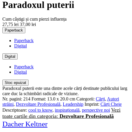
Paradoxul puterii
Cum câștigi și cum pierzi influența
27,75 lei
37,00 lei
Paperback
Paperback
Digital
Digital
Paperback
Digital
Stoc epuizat
Paradoxul puterii este una dintre acele cărți destinate publicului larg
care duc la schimbări radicale de viziune.
Nr. pagini:
214
Format:
13.0 x 20.0 cm
Categorii:
Cărți
,
Autori
străini
,
Dezvoltare Profesională
,
Leadership
Imprint:
Cărți Cheie
Vezi
Descriptoare:
cool to know
,
inspirațională
,
perspective noi
toate cartile din categoria:
Dezvoltare Profesională
Dacher Keltner