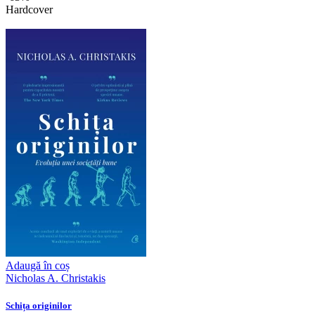
Hardcover
Adaugă în coș
Nicholas A. Christakis
Schița originilor