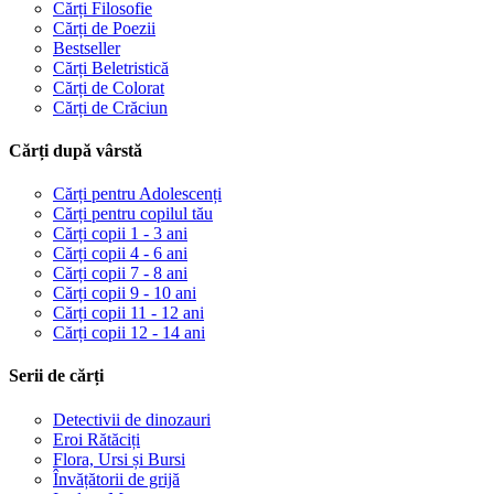
Cărți Filosofie
Cărți de Poezii
Bestseller
Cărți Beletristică
Cărți de Colorat
Cărți de Crăciun
Cărți după vârstă
Cărți pentru Adolescenți
Cărți pentru copilul tău
Cărți copii 1 - 3 ani
Cărți copii 4 - 6 ani
Cărți copii 7 - 8 ani
Cărți copii 9 - 10 ani
Cărți copii 11 - 12 ani
Cărți copii 12 - 14 ani
Serii de cărți
Detectivii de dinozauri
Eroi Rătăciți
Flora, Ursi și Bursi
Învățătorii de grijă