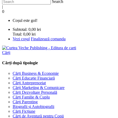
Search
|
0
Coșul este gol!
Subtotal:
0,00 lei
Total:
0,00 lei
Vezi coșul
Finalizează comanda
Cărți
Cărți după tipologie
Cărți Business & Economie
Cărți Educație Financiară
Cărți Antreprenoriat
Cărți Marketing & Comunicare
Cărți Dezvoltare Personală
Cărți Familie & Cuplu
Cărți Parenting
Biografii și Autobiografii
Cărți Ficțiune
Cărți de Aventură pentru Copii