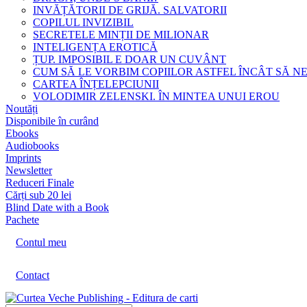
INVĂȚĂTORII DE GRIJĂ. SALVATORII
COPILUL INVIZIBIL
SECRETELE MINȚII DE MILIONAR
INTELIGENȚA EROTICĂ
ȚUP. IMPOSIBIL E DOAR UN CUVÂNT
CUM SĂ LE VORBIM COPIILOR ASTFEL ÎNCÂT SĂ N
CARTEA ÎNȚELEPCIUNII
VOLODIMIR ZELENSKI. ÎN MINTEA UNUI EROU
Noutăți
Disponibile în curând
Ebooks
Audiobooks
Imprints
Newsletter
Reduceri Finale
Cărți sub 20 lei
Blind Date with a Book
Pachete
Contul meu
Contact