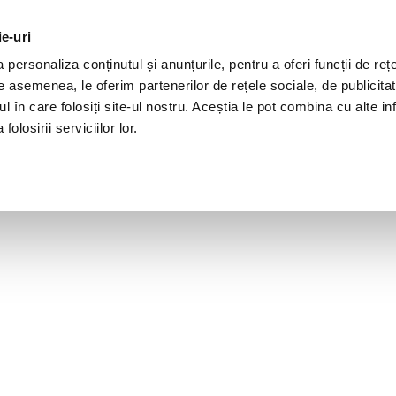
ie-uri
personaliza conținutul și anunțurile, pentru a oferi funcții de rețe
De asemenea, le oferim partenerilor de rețele sociale, de publicita
ul în care folosiți site-ul nostru. Aceștia le pot combina cu alte inf
olosirii serviciilor lor.