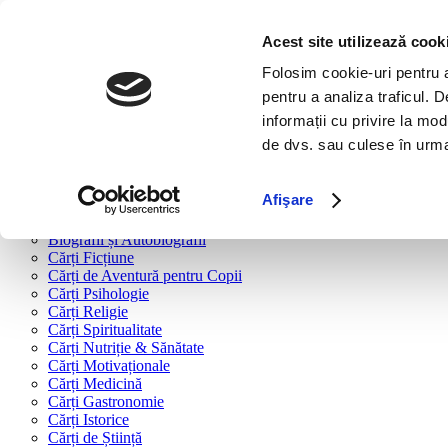
Bine ai venit!
Cărți
Acest site utilizează cook
Folosim cookie-uri pentru a 
Cărți după tipologie
pentru a analiza traficul. 
Cărți Business & Economie
informații cu privire la mod
Cărți Educație Financiară
de dvs. sau culese în urma f
Cărți Antreprenoriat
Cărți Marketing & Comunicare
Cărți Dezvoltare Personală
Afişare
Cărți Familie & Cuplu
Cărți Parenting
Biografii și Autobiografii
Cărți Ficțiune
Cărți de Aventură pentru Copii
Cărți Psihologie
Cărți Religie
Cărți Spiritualitate
Cărți Nutriție & Sănătate
Cărți Motivaționale
Cărți Medicină
Cărți Gastronomie
Cărți Istorice
Cărți de Știință