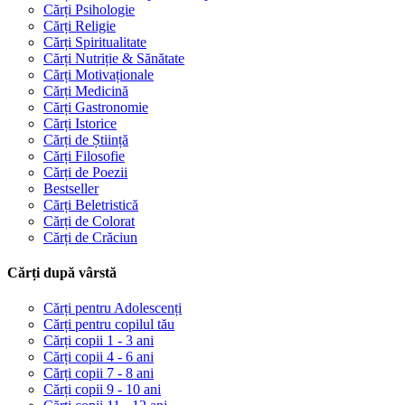
Cărți Psihologie
Cărți Religie
Cărți Spiritualitate
Cărți Nutriție & Sănătate
Cărți Motivaționale
Cărți Medicină
Cărți Gastronomie
Cărți Istorice
Cărți de Știință
Cărți Filosofie
Cărți de Poezii
Bestseller
Cărți Beletristică
Cărți de Colorat
Cărți de Crăciun
Cărți după vârstă
Cărți pentru Adolescenți
Cărți pentru copilul tău
Cărți copii 1 - 3 ani
Cărți copii 4 - 6 ani
Cărți copii 7 - 8 ani
Cărți copii 9 - 10 ani