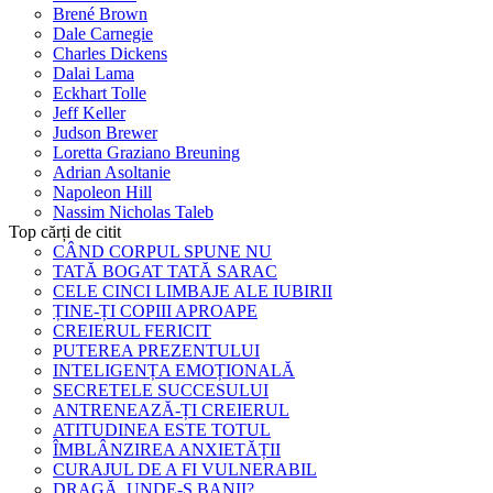
Brené Brown
Dale Carnegie
Charles Dickens
Dalai Lama
Eckhart Tolle
Jeff Keller
Judson Brewer
Loretta Graziano Breuning
Adrian Asoltanie
Napoleon Hill
Nassim Nicholas Taleb
Top cărți de citit
CÂND CORPUL SPUNE NU
TATĂ BOGAT TATĂ SARAC
CELE CINCI LIMBAJE ALE IUBIRII
ȚINE-ȚI COPIII APROAPE
CREIERUL FERICIT
PUTEREA PREZENTULUI
INTELIGENȚA EMOȚIONALĂ
SECRETELE SUCCESULUI
ANTRENEAZĂ-ȚI CREIERUL
ATITUDINEA ESTE TOTUL
ÎMBLÂNZIREA ANXIETĂȚII
CURAJUL DE A FI VULNERABIL
DRAGĂ, UNDE-S BANII?