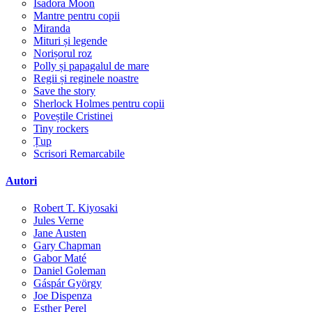
Isadora Moon
Mantre pentru copii
Miranda
Mituri și legende
Norișorul roz
Polly și papagalul de mare
Regii și reginele noastre
Save the story
Sherlock Holmes pentru copii
Poveștile Cristinei
Tiny rockers
Țup
Scrisori Remarcabile
Autori
Robert T. Kiyosaki
Jules Verne
Jane Austen
Gary Chapman
Gabor Maté
Daniel Goleman
Gáspár György
Joe Dispenza
Esther Perel