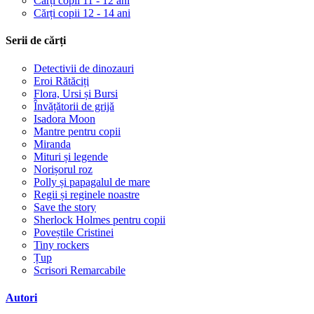
Cărți copii 11 - 12 ani
Cărți copii 12 - 14 ani
Serii de cărți
Detectivii de dinozauri
Eroi Rătăciți
Flora, Ursi și Bursi
Învățătorii de grijă
Isadora Moon
Mantre pentru copii
Miranda
Mituri și legende
Norișorul roz
Polly și papagalul de mare
Regii și reginele noastre
Save the story
Sherlock Holmes pentru copii
Poveștile Cristinei
Tiny rockers
Țup
Scrisori Remarcabile
Autori