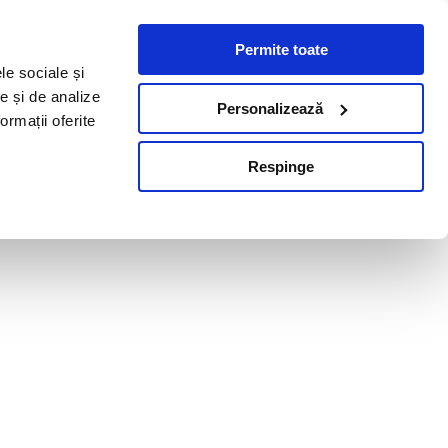
Permite toate
le sociale și
te și de analize
Personalizează
ormații oferite
Respinge