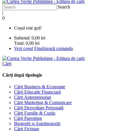
Search
|
0
Coșul este gol!
Subtotal:
0,00 lei
Total:
0,00 lei
Vezi coșul
Finalizează comanda
Cărți
Cărți după tipologie
Cărți Business & Economie
Cărți Educație Financiară
Cărți Antreprenoriat
Cărți Marketing & Comunicare
Cărți Dezvoltare Personală
Cărți Familie & Cuplu
Cărți Parenting
Biografii și Autobiografii
Cărți Ficțiune