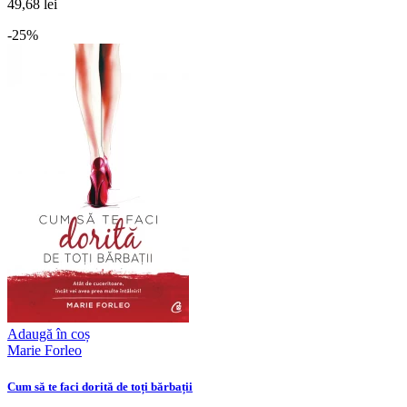
49,68 lei
-25%
Adaugă în coș
Marie Forleo
Cum să te faci dorită de toți bărbații