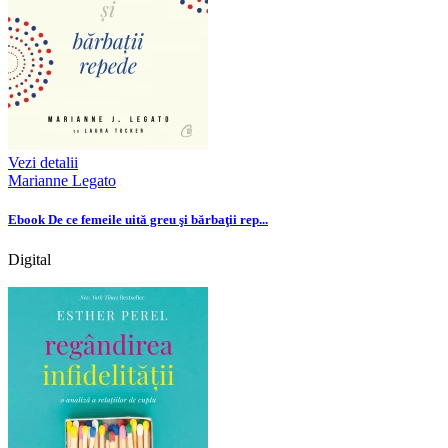
Vezi detalii
Marianne Legato
Ebook De ce femeile uită greu şi bărbaţii rep...
Digital