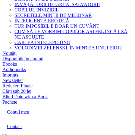
INVĂȚĂTORII DE GRIJĂ. SALVATORII
COPILUL INVIZIBIL
SECRETELE MINȚII DE MILIONAR
INTELIGENȚA EROTICĂ
ȚUP. IMPOSIBIL E DOAR UN CUVÂNT
CUM SĂ LE VORBIM COPIILOR ASTFEL ÎNCÂT SĂ
NE ASCULTE
CARTEA ÎNȚELEPCIUNII
VOLODIMIR ZELENSKI. ÎN MINTEA UNUI EROU
Noutăți
Disponibile în curând
Ebooks
Audiobooks
Imprints
Newsletter
Reduceri Finale
Cărți sub 20 lei
Blind Date with a Book
Pachete
Contul meu
Contact