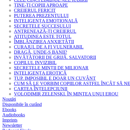
ȚINE-ȚI COPIII APROAPE
CREIERUL FERICIT
PUTEREA PREZENTULUI
INTELIGENȚA EMOȚIONALĂ
SECRETELE SUCCESULUI
ANTRENEAZĂ-ȚI CREIERUL
ATITUDINEA ESTE TOTUL
ÎMBLÂNZIREA ANXIETĂȚII
CURAJUL DE A FI VULNERABIL
DRAGĂ, UNDE-S BANII?
INVĂȚĂTORII DE GRIJĂ. SALVATORII
COPILUL INVIZIBIL
SECRETELE MINȚII DE MILIONAR
INTELIGENȚA EROTICĂ
ȚUP. IMPOSIBIL E DOAR UN CUVÂNT
CUM SĂ LE VORBIM COPIILOR ASTFEL ÎNCÂT SĂ N
CARTEA ÎNȚELEPCIUNII
VOLODIMIR ZELENSKI. ÎN MINTEA UNUI EROU
Noutăți
Disponibile în curând
Ebooks
Audiobooks
Imprints
Newsletter