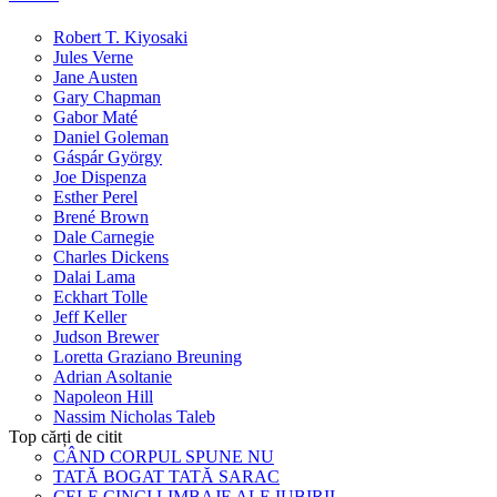
Robert T. Kiyosaki
Jules Verne
Jane Austen
Gary Chapman
Gabor Maté
Daniel Goleman
Gáspár György
Joe Dispenza
Esther Perel
Brené Brown
Dale Carnegie
Charles Dickens
Dalai Lama
Eckhart Tolle
Jeff Keller
Judson Brewer
Loretta Graziano Breuning
Adrian Asoltanie
Napoleon Hill
Nassim Nicholas Taleb
Top cărți de citit
CÂND CORPUL SPUNE NU
TATĂ BOGAT TATĂ SARAC
CELE CINCI LIMBAJE ALE IUBIRII