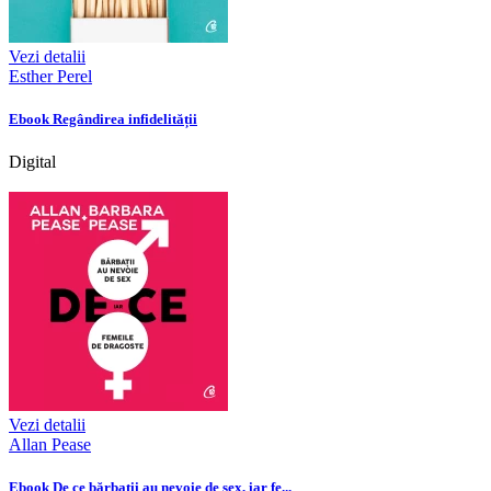
Vezi detalii
Esther Perel
Ebook Regândirea infidelității
Digital
Vezi detalii
Allan Pease
Ebook De ce bărbații au nevoie de sex, iar fe...