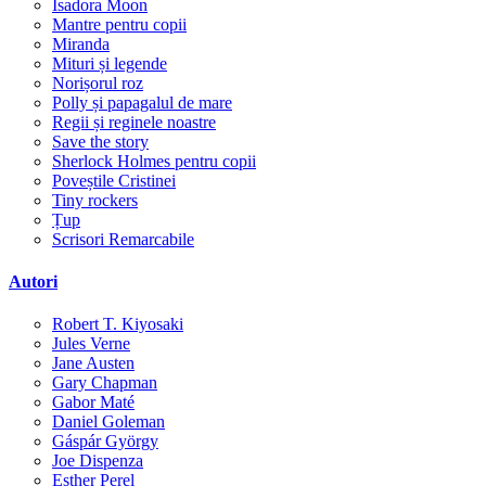
Isadora Moon
Mantre pentru copii
Miranda
Mituri și legende
Norișorul roz
Polly și papagalul de mare
Regii și reginele noastre
Save the story
Sherlock Holmes pentru copii
Poveștile Cristinei
Tiny rockers
Țup
Scrisori Remarcabile
Autori
Robert T. Kiyosaki
Jules Verne
Jane Austen
Gary Chapman
Gabor Maté
Daniel Goleman
Gáspár György
Joe Dispenza
Esther Perel