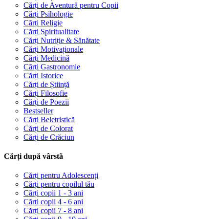
Cărți de Aventură pentru Copii
Cărți Psihologie
Cărți Religie
Cărți Spiritualitate
Cărți Nutriție & Sănătate
Cărți Motivaționale
Cărți Medicină
Cărți Gastronomie
Cărți Istorice
Cărți de Știință
Cărți Filosofie
Cărți de Poezii
Bestseller
Cărți Beletristică
Cărți de Colorat
Cărți de Crăciun
Cărți după vârstă
Cărți pentru Adolescenți
Cărți pentru copilul tău
Cărți copii 1 - 3 ani
Cărți copii 4 - 6 ani
Cărți copii 7 - 8 ani