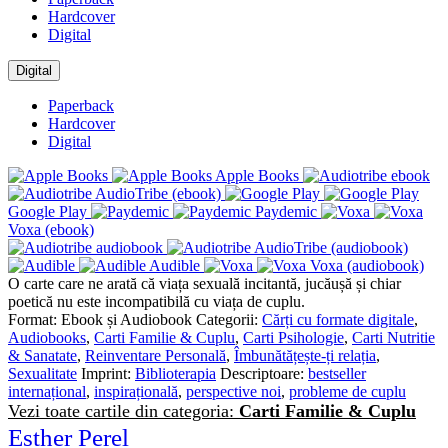
Hardcover
Digital
Digital
Paperback
Hardcover
Digital
Apple Books
AudioTribe (ebook)
Google Play
Paydemic
Voxa (ebook)
AudioTribe (audiobook)
Audible
Voxa (audiobook)
O carte care ne arată că viața sexuală incitantă, jucăușă și chiar
poetică nu este incompatibilă cu viața de cuplu.
Format:
Ebook și Audiobook
Categorii:
Cărți cu formate digitale
,
Audiobooks
,
Carti Familie & Cuplu
,
Carti Psihologie
,
Carti Nutritie
& Sanatate
,
Reinventare Personală
,
Îmbunătățește-ți relația
,
Sexualitate
Imprint:
Biblioterapia
Descriptoare:
bestseller
internațional
,
inspirațională
,
perspective noi
,
probleme de cuplu
Vezi toate cartile din categoria:
Carti Familie & Cuplu
Esther Perel