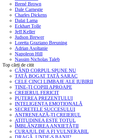
Brené Brown
Dale Carnegie
Charles Dickens
Dalai Lama
Eckhart Tolle
Jeff Keller
Judson Brewer
Loretta Graziano Breuning
Adrian Asoltanie
Napoleon Hill
Nassim Nicholas Taleb
Top cărți de citit
CÂND CORPUL SPUNE NU
TATĂ BOGAT TATĂ SARAC
CELE CINCI LIMBAJE ALE IUBIRII
ȚINE-ȚI COPIII APROAPE
CREIERUL FERICIT
PUTEREA PREZENTULUI
INTELIGENȚA EMOȚIONALĂ
SECRETELE SUCCESULUI
ANTRENEAZĂ-ȚI CREIERUL
ATITUDINEA ESTE TOTUL
ÎMBLÂNZIREA ANXIETĂȚII
CURAJUL DE A FI VULNERABIL
DRAGĂ, UNDE-S BANII?