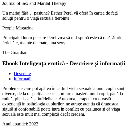
Journal of Sex and Marital Therapy
Un mariaj fără… pasiune? Esther Perel vă oferă în cartea de față
soluții pentru o viață sexuală fierbinte.
People Magazine
Principalul lucru pe care Perel vrea să ni-l spună este că o căsătorie
fericită e, înainte de toate, una sexy.
The Guardian
Ebook Inteligența erotică - Descriere și informații
Descriere
Informații
Problemele care pot apărea în cadrul vieții sexuale a unui cuplu sunt
diverse, de la dispariția acesteia, în urma nașterii unui copil, până la
rutină, plictiseală și infidelitate. Autoarea, terapeut cu o vastă
experiență în psihologia cuplurilor, ne atrage atenția că dragostea
sigură și confortabilă poate intra în conflict cu pasiunea și că viața
sexuală este mult mai complexă decât credem.
Anul apariției:
2022