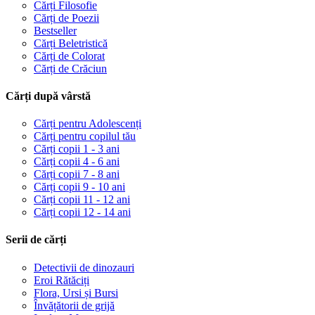
Cărți Filosofie
Cărți de Poezii
Bestseller
Cărți Beletristică
Cărți de Colorat
Cărți de Crăciun
Cărți după vârstă
Cărți pentru Adolescenți
Cărți pentru copilul tău
Cărți copii 1 - 3 ani
Cărți copii 4 - 6 ani
Cărți copii 7 - 8 ani
Cărți copii 9 - 10 ani
Cărți copii 11 - 12 ani
Cărți copii 12 - 14 ani
Serii de cărți
Detectivii de dinozauri
Eroi Rătăciți
Flora, Ursi și Bursi
Învățătorii de grijă