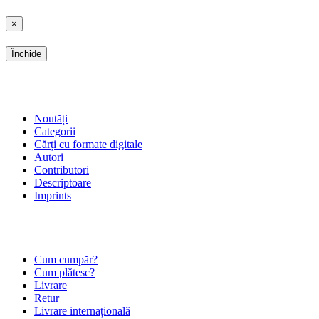
×
Închide
SHOP
Noutăți
Categorii
Cărți cu formate digitale
Autori
Contributori
Descriptoare
Imprints
ÎNTREBĂRI FRECVENTE
Cum cumpăr?
Cum plătesc?
Livrare
Retur
Livrare internațională