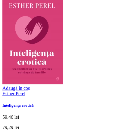
Adaugă în coș
Esther Perel
Inteligenţa erotică
59,46 lei
79,29 lei