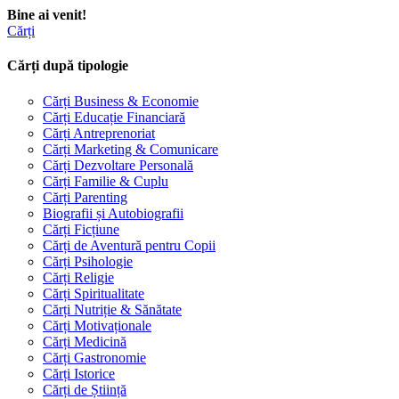
Bine ai venit!
Cărți
Cărți după tipologie
Cărți Business & Economie
Cărți Educație Financiară
Cărți Antreprenoriat
Cărți Marketing & Comunicare
Cărți Dezvoltare Personală
Cărți Familie & Cuplu
Cărți Parenting
Biografii și Autobiografii
Cărți Ficțiune
Cărți de Aventură pentru Copii
Cărți Psihologie
Cărți Religie
Cărți Spiritualitate
Cărți Nutriție & Sănătate
Cărți Motivaționale
Cărți Medicină
Cărți Gastronomie
Cărți Istorice
Cărți de Știință