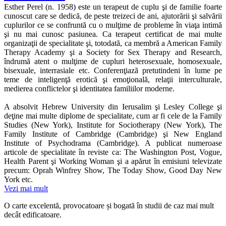
Esther Perel (n. 1958) este un terapeut de cuplu şi de familie foarte
cunoscut care se dedică, de peste treizeci de ani, ajutorării şi salvării
cuplurilor ce se confruntă cu o mulţime de probleme în viaţa intimă
şi nu mai cunosc pasiunea. Ca terapeut certificat de mai multe
organizaţii de specialitate şi, totodată, ca membră a American Family
Therapy Academy şi a Society for Sex Therapy and Research,
îndrumă atent o mulţime de cupluri heterosexuale, homosexuale,
bisexuale, interrasiale etc. Conferenţiază pretutindeni în lume pe
teme de inteligenţă erotică şi emoţională, relaţii interculturale,
medierea conflictelor şi identitatea familiilor moderne.
A absolvit Hebrew University din Ierusalim şi Lesley College şi
deţine mai multe diplome de specialitate, cum ar fi cele de la Family
Studies (New York), Institute for Sociotherapy (New York), The
Family Institute of Cambridge (Cambridge) şi New England
Institute of Psychodrama (Cambridge). A publicat numeroase
articole de specialitate în reviste ca: The Washington Post, Vogue,
Health Parent şi Working Woman şi a apărut în emisiuni televizate
precum: Oprah Winfrey Show, The Today Show, Good Day New
York etc.
Vezi mai mult
O carte excelentă, provocatoare și bogată în studii de caz mai mult
decât edificatoare.