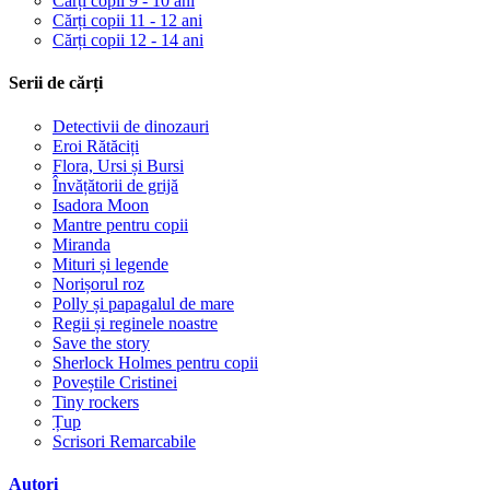
Cărți copii 9 - 10 ani
Cărți copii 11 - 12 ani
Cărți copii 12 - 14 ani
Serii de cărți
Detectivii de dinozauri
Eroi Rătăciți
Flora, Ursi și Bursi
Învățătorii de grijă
Isadora Moon
Mantre pentru copii
Miranda
Mituri și legende
Norișorul roz
Polly și papagalul de mare
Regii și reginele noastre
Save the story
Sherlock Holmes pentru copii
Poveștile Cristinei
Tiny rockers
Țup
Scrisori Remarcabile
Autori