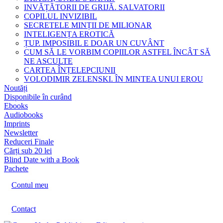
INVĂȚĂTORII DE GRIJĂ. SALVATORII
COPILUL INVIZIBIL
SECRETELE MINȚII DE MILIONAR
INTELIGENȚA EROTICĂ
ȚUP. IMPOSIBIL E DOAR UN CUVÂNT
CUM SĂ LE VORBIM COPIILOR ASTFEL ÎNCÂT SĂ
NE ASCULTE
CARTEA ÎNȚELEPCIUNII
VOLODIMIR ZELENSKI. ÎN MINTEA UNUI EROU
Noutăți
Disponibile în curând
Ebooks
Audiobooks
Imprints
Newsletter
Reduceri Finale
Cărți sub 20 lei
Blind Date with a Book
Pachete
Contul meu
Contact