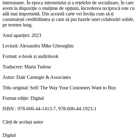
interumane. În epoca internetului și a rețelelor de socializare, în care
avem la dispoziție o mulțime de opțiuni, încrederea reciprocă este cu
atât mai importantă. Din această carte vei învăța cum să-ți
construiești credibilitatea și cum să pui bazele unei colaborări solide,
pe termen lung.
Anul apariției:
2023
Lectură:
Alexandru Mike Gheorghiu
Format:
e-book și audiobook
Traducere:
Maria Tudose
Autor:
Dale Carnegie & Associates
Titlu original:
Sell! The Way Your Customers Want to Buy
Format ediție:
Digital
ISBN :
978-606-44-1413-7, 978-606-44-1923-1
Cărți de același autor
Digital