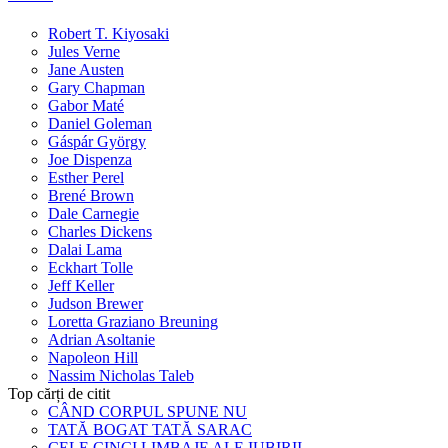
Robert T. Kiyosaki
Jules Verne
Jane Austen
Gary Chapman
Gabor Maté
Daniel Goleman
Gáspár György
Joe Dispenza
Esther Perel
Brené Brown
Dale Carnegie
Charles Dickens
Dalai Lama
Eckhart Tolle
Jeff Keller
Judson Brewer
Loretta Graziano Breuning
Adrian Asoltanie
Napoleon Hill
Nassim Nicholas Taleb
Top cărți de citit
CÂND CORPUL SPUNE NU
TATĂ BOGAT TATĂ SARAC
CELE CINCI LIMBAJE ALE IUBIRII