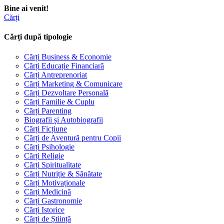
Bine ai venit!
Cărți
Cărți după tipologie
Cărți Business & Economie
Cărți Educație Financiară
Cărți Antreprenoriat
Cărți Marketing & Comunicare
Cărți Dezvoltare Personală
Cărți Familie & Cuplu
Cărți Parenting
Biografii și Autobiografii
Cărți Ficțiune
Cărți de Aventură pentru Copii
Cărți Psihologie
Cărți Religie
Cărți Spiritualitate
Cărți Nutriție & Sănătate
Cărți Motivaționale
Cărți Medicină
Cărți Gastronomie
Cărți Istorice
Cărți de Știință