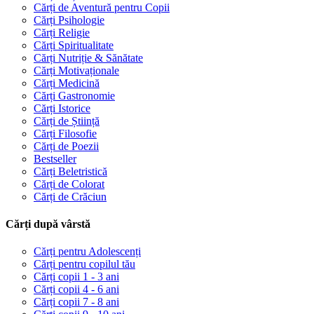
Cărți de Aventură pentru Copii
Cărți Psihologie
Cărți Religie
Cărți Spiritualitate
Cărți Nutriție & Sănătate
Cărți Motivaționale
Cărți Medicină
Cărți Gastronomie
Cărți Istorice
Cărți de Știință
Cărți Filosofie
Cărți de Poezii
Bestseller
Cărți Beletristică
Cărți de Colorat
Cărți de Crăciun
Cărți după vârstă
Cărți pentru Adolescenți
Cărți pentru copilul tău
Cărți copii 1 - 3 ani
Cărți copii 4 - 6 ani
Cărți copii 7 - 8 ani