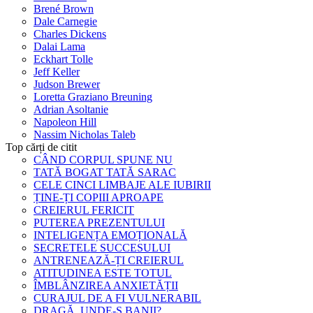
Brené Brown
Dale Carnegie
Charles Dickens
Dalai Lama
Eckhart Tolle
Jeff Keller
Judson Brewer
Loretta Graziano Breuning
Adrian Asoltanie
Napoleon Hill
Nassim Nicholas Taleb
Top cărți de citit
CÂND CORPUL SPUNE NU
TATĂ BOGAT TATĂ SARAC
CELE CINCI LIMBAJE ALE IUBIRII
ȚINE-ȚI COPIII APROAPE
CREIERUL FERICIT
PUTEREA PREZENTULUI
INTELIGENȚA EMOȚIONALĂ
SECRETELE SUCCESULUI
ANTRENEAZĂ-ȚI CREIERUL
ATITUDINEA ESTE TOTUL
ÎMBLÂNZIREA ANXIETĂȚII
CURAJUL DE A FI VULNERABIL
DRAGĂ, UNDE-S BANII?