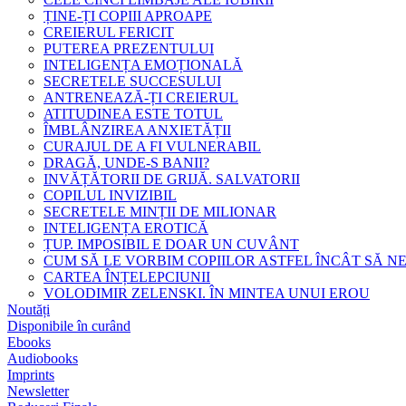
ȚINE-ȚI COPIII APROAPE
CREIERUL FERICIT
PUTEREA PREZENTULUI
INTELIGENȚA EMOȚIONALĂ
SECRETELE SUCCESULUI
ANTRENEAZĂ-ȚI CREIERUL
ATITUDINEA ESTE TOTUL
ÎMBLÂNZIREA ANXIETĂȚII
CURAJUL DE A FI VULNERABIL
DRAGĂ, UNDE-S BANII?
INVĂȚĂTORII DE GRIJĂ. SALVATORII
COPILUL INVIZIBIL
SECRETELE MINȚII DE MILIONAR
INTELIGENȚA EROTICĂ
ȚUP. IMPOSIBIL E DOAR UN CUVÂNT
CUM SĂ LE VORBIM COPIILOR ASTFEL ÎNCÂT SĂ N
CARTEA ÎNȚELEPCIUNII
VOLODIMIR ZELENSKI. ÎN MINTEA UNUI EROU
Noutăți
Disponibile în curând
Ebooks
Audiobooks
Imprints
Newsletter