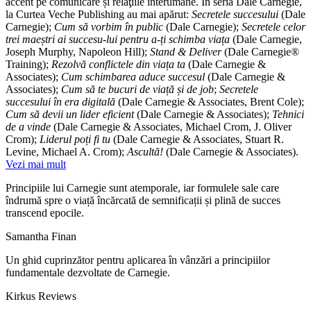
accent pe comunicare și relaţiile interumane. În seria Dale Carnegie,
la Curtea Veche Publishing au mai apărut:
Secretele succesului
(Dale
Carnegie);
Cum să vorbim în public
(Dale Carnegie);
Secretele celor
trei maeștri ai succesu-lui pentru a-ți schimba viața
(Dale Carnegie,
Joseph Murphy, Napoleon Hill);
Stand & Deliver
(Dale Carnegie®
Training);
Rezolvă conflictele din viața ta
(Dale Carnegie &
Associates);
Cum schimbarea aduce succesul
(Dale Carnegie &
Associates);
Cum să te bucuri de viață și de job
;
Secretele
succesului în era digitală
(Dale Carnegie & Associates, Brent Cole);
Cum să devii un lider eficient
(Dale Carnegie & Associates);
Tehnici
de a vinde
(Dale Carnegie & Associates, Michael Crom, J. Oliver
Crom);
Liderul poți fi tu
(Dale Carnegie & Associates, Stuart R.
Levine, Michael A. Crom);
Ascultă!
(Dale Carnegie & Associates).
Vezi mai mult
Principiile lui Carnegie sunt atemporale, iar formulele sale care
îndrumă spre o viață încărcată de semnificații și plină de succes
transcend epocile.
Samantha Finan
Un ghid cuprinzător pentru aplicarea în vânzări a principiilor
fundamentale dezvoltate de Carnegie.
Kirkus Reviews