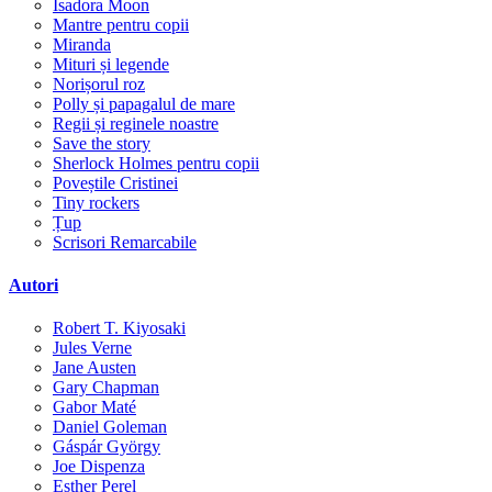
Isadora Moon
Mantre pentru copii
Miranda
Mituri și legende
Norișorul roz
Polly și papagalul de mare
Regii și reginele noastre
Save the story
Sherlock Holmes pentru copii
Poveștile Cristinei
Tiny rockers
Țup
Scrisori Remarcabile
Autori
Robert T. Kiyosaki
Jules Verne
Jane Austen
Gary Chapman
Gabor Maté
Daniel Goleman
Gáspár György
Joe Dispenza
Esther Perel