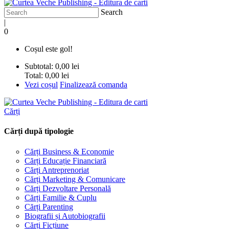
Search
|
0
Coșul este gol!
Subtotal:
0,00 lei
Total:
0,00 lei
Vezi coșul
Finalizează comanda
Cărți
Cărți după tipologie
Cărți Business & Economie
Cărți Educație Financiară
Cărți Antreprenoriat
Cărți Marketing & Comunicare
Cărți Dezvoltare Personală
Cărți Familie & Cuplu
Cărți Parenting
Biografii și Autobiografii
Cărți Ficțiune