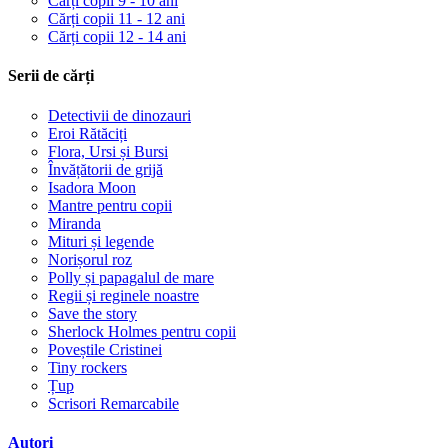
Cărți copii 9 - 10 ani
Cărți copii 11 - 12 ani
Cărți copii 12 - 14 ani
Serii de cărți
Detectivii de dinozauri
Eroi Rătăciți
Flora, Ursi și Bursi
Învățătorii de grijă
Isadora Moon
Mantre pentru copii
Miranda
Mituri și legende
Norișorul roz
Polly și papagalul de mare
Regii și reginele noastre
Save the story
Sherlock Holmes pentru copii
Poveștile Cristinei
Tiny rockers
Țup
Scrisori Remarcabile
Autori