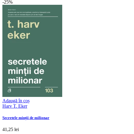
-25%
Adaugă în coș
Harv T. Eker
Secretele minții de milionar
41,25 lei