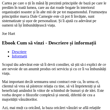
Cartea pe care o ții în mână îți prezintă principiile de bază pe care le
predăm în toată lumea, care au dat roade bogate în interiorul
organizației noastre și în alte mii de pe tot mapamondul. Frumusețea
principiilor marca Dale Carnegie este că pot fi învățate, sunt
sistematizate și ușor de personalizat. Și îi ajută cu adevărat pe
oameni să își îmbunătățească viața.
Joe Hart
Ebook Cum să vinzi - Descriere și informații
Descriere
Informații
Scopul tău adevărat este să îi devii consilier, să știi să-i explici de ce
are nevoie de un anumit produs ori serviciu și cu ce îi va îmbunătăți
viața.
Mai important decât semnarea unui contract este ca, în urma ei,
clientul să vrea să păstreze relația cu tine, să vă împrieteniți și să
beneficiați amândoi în viitor de schimbul de bunuri și de idei. Este
vorba despre o filozofie complexă și onestă, diferită de cea a
majorității vânzătorilor.
Azi, mai mult ca oricând, la baza oricărei vânzări se află relațiile