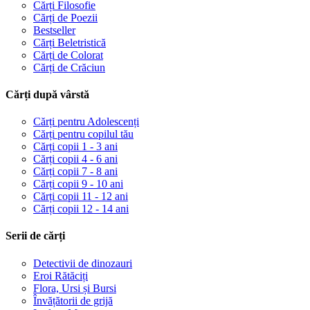
Cărți Filosofie
Cărți de Poezii
Bestseller
Cărți Beletristică
Cărți de Colorat
Cărți de Crăciun
Cărți după vârstă
Cărți pentru Adolescenți
Cărți pentru copilul tău
Cărți copii 1 - 3 ani
Cărți copii 4 - 6 ani
Cărți copii 7 - 8 ani
Cărți copii 9 - 10 ani
Cărți copii 11 - 12 ani
Cărți copii 12 - 14 ani
Serii de cărți
Detectivii de dinozauri
Eroi Rătăciți
Flora, Ursi și Bursi
Învățătorii de grijă