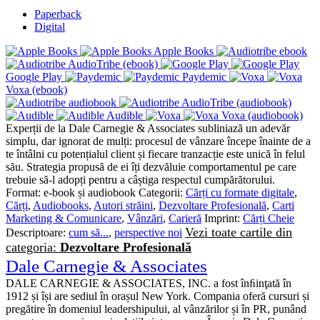
Paperback
Digital
Apple Books
AudioTribe (ebook)
Google Play
Paydemic
Voxa (ebook)
AudioTribe (audiobook)
Audible
Voxa (audiobook)
Experții de la Dale Carnegie & Associates subliniază un adevăr
simplu, dar ignorat de mulți: procesul de vânzare începe înainte de a
te întâlni cu potențialul client și fiecare tranzacție este unică în felul
său. Strategia propusă de ei îți dezvăluie comportamentul pe care
trebuie să-l adopți pentru a câștiga respectul cumpărătorului.
Format:
e-book și audiobook
Categorii:
Cărți cu formate digitale
,
Cărți
,
Audiobooks
,
Autori străini
,
Dezvoltare Profesională
,
Carti
Marketing & Comunicare
,
Vânzări
,
Carieră
Imprint:
Cărți Cheie
Vezi toate cartile din
Descriptoare:
cum să...
,
perspective noi
categoria:
Dezvoltare Profesională
Dale Carnegie & Associates
DALE CARNEGIE & ASSOCIATES, INC. a fost înﬁinţată în
1912 și își are sediul în orașul New York. Compania oferă cursuri și
pregătire în domeniul leadershipului, al vânzărilor și în PR, punând