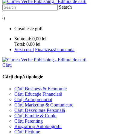
Search
|
0
Coșul este gol!
Subtotal:
0,00 lei
Total:
0,00 lei
Vezi coșul
Finalizează comanda
Cărți
Cărți după tipologie
Cărți Business & Economie
Cărți Educație Financiară
Cărți Antreprenoriat
Cărți Marketing & Comunicare
Cărți Dezvoltare Personală
Cărți Familie & Cuplu
Cărți Parenting
Biografii și Autobiografii
Cărți Ficțiune