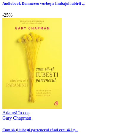
Audiobook Dumnezeu vorbește limbajul iubirii ...
-25%
Adaugă în coș
Gary Chapman
Cum să-ți iubești partenerul când vrei să-l p...