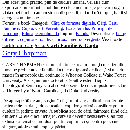
Din acest ghid practic, plin de căldură umană, vei afla cum
exprimarea iubirii într-unul dintre cele cinci limbaje poate îmbogăți
viața unei familii care crește copii speciali, chiar dacă timpul, banii și
energia sunt limitate.
Format:
e-book
Categorii:
Cărți cu formate digitale
,
Cărți
,
Carti
Familie & Cuplu
,
Carti Parenting
,
Toată familia
,
Principii de
parenting
,
Educație emoțională
Imprint:
Familia
Descriptoare:
being
Vezi toate
different
,
copiii și emoțiile
,
cum să...
,
neurodivergență
cartile din categoria:
Carti Familie & Cuplu
Gary Chapman
GARY CHAPMAN este unul dintre cei mai renumiţi consilieri din
lume pe probleme de familie. Deţine o diplomă de licenţă şi una de
master în antropologie, obţinute la Wheaton College şi Wake Forest
University. A susţinut un doctorat la Southwestern Baptist
Theological Seminary şi a absolvit o serie de cursuri postuniversitare
la University of North Carolina şi la Duke University.
De aproape 50 de ani, susţine în faţa unui larg auditoriu conferinţe
pe teme de mariaj şi de educaţie a copiilor şi oferă consiliere pentru
cupluri în ședințe private. A publicat zeci de cărţi, faimoase fiind cele
din seria „Cele cinci limbaje“, care au devenit bestsellere și au fost
extinse ca tematică, nu doar pentru cupluri, ci şi pentru persoane
singure, adolescenţi, copii şi părinţi.