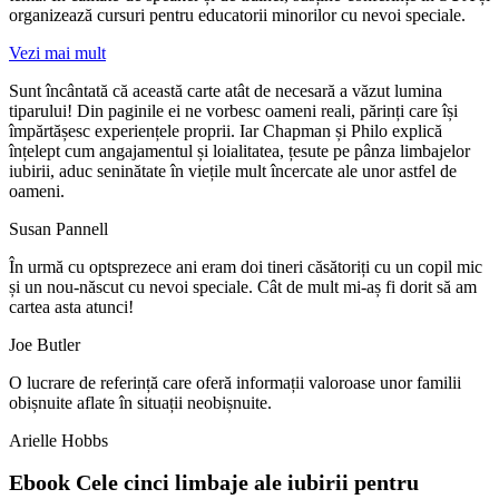
organizează cursuri pentru educatorii minorilor cu nevoi speciale.
Vezi mai mult
Sunt încântată că această carte atât de necesară a văzut lumina
tiparului! Din paginile ei ne vorbesc oameni reali, părinți care își
împărtășesc experiențele proprii. Iar Chapman și Philo explică
înțelept cum angajamentul și loialitatea, țesute pe pânza limbajelor
iubirii, aduc seninătate în viețile mult încercate ale unor astfel de
oameni.
Susan Pannell
În urmă cu optsprezece ani eram doi tineri căsătoriți cu un copil mic
și un nou-născut cu nevoi speciale. Cât de mult mi-aș fi dorit să am
cartea asta atunci!
Joe Butler
O lucrare de referință care oferă informații valoroase unor familii
obișnuite aflate în situații neobișnuite.
Arielle Hobbs
Ebook Cele cinci limbaje ale iubirii pentru