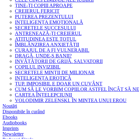
ȚINE-ȚI COPIII APROAPE
CREIERUL FERICIT
PUTEREA PREZENTULUI
INTELIGENȚA EMOȚIONALĂ
SECRETELE SUCCESULUI
ANTRENEAZĂ-ȚI CREIERUL
ATITUDINEA ESTE TOTUL
ÎMBLÂNZIREA ANXIETĂȚII
CURAJUL DE A FI VULNERABIL
DRAGĂ, UNDE-S BANII?
INVĂȚĂTORII DE GRIJĂ. SALVATORII
COPILUL INVIZIBIL
SECRETELE MINȚII DE MILIONAR
INTELIGENȚA EROTICĂ
ȚUP. IMPOSIBIL E DOAR UN CUVÂNT
CUM SĂ LE VORBIM COPIILOR ASTFEL ÎNCÂT SĂ N
CARTEA ÎNȚELEPCIUNII
VOLODIMIR ZELENSKI. ÎN MINTEA UNUI EROU
Noutăți
Disponibile în curând
Ebooks
Audiobooks
Imprints
Newsletter