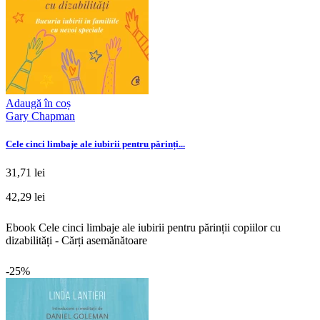
Adaugă în coș
Gary Chapman
Cele cinci limbaje ale iubirii pentru părinți...
31,71 lei
42,29 lei
Ebook Cele cinci limbaje ale iubirii pentru părinții copiilor cu
dizabilități - Cărți asemănătoare
-25%