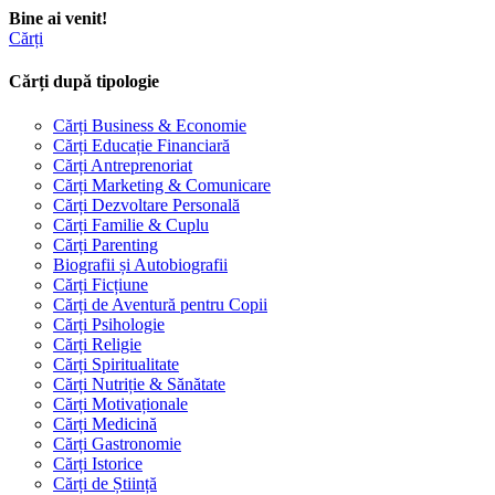
Bine ai venit!
Cărți
Cărți după tipologie
Cărți Business & Economie
Cărți Educație Financiară
Cărți Antreprenoriat
Cărți Marketing & Comunicare
Cărți Dezvoltare Personală
Cărți Familie & Cuplu
Cărți Parenting
Biografii și Autobiografii
Cărți Ficțiune
Cărți de Aventură pentru Copii
Cărți Psihologie
Cărți Religie
Cărți Spiritualitate
Cărți Nutriție & Sănătate
Cărți Motivaționale
Cărți Medicină
Cărți Gastronomie
Cărți Istorice
Cărți de Știință