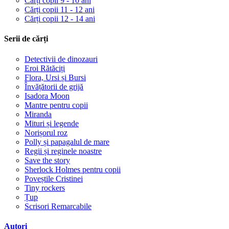
Cărți copii 9 - 10 ani
Cărți copii 11 - 12 ani
Cărți copii 12 - 14 ani
Serii de cărți
Detectivii de dinozauri
Eroi Rătăciți
Flora, Ursi și Bursi
Învățătorii de grijă
Isadora Moon
Mantre pentru copii
Miranda
Mituri și legende
Norișorul roz
Polly și papagalul de mare
Regii și reginele noastre
Save the story
Sherlock Holmes pentru copii
Poveștile Cristinei
Tiny rockers
Țup
Scrisori Remarcabile
Autori