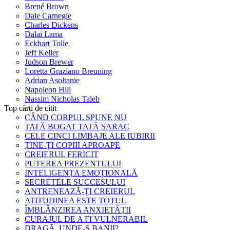
Brené Brown
Dale Carnegie
Charles Dickens
Dalai Lama
Eckhart Tolle
Jeff Keller
Judson Brewer
Loretta Graziano Breuning
Adrian Asoltanie
Napoleon Hill
Nassim Nicholas Taleb
Top cărți de citit
CÂND CORPUL SPUNE NU
TATĂ BOGAT TATĂ SARAC
CELE CINCI LIMBAJE ALE IUBIRII
ȚINE-ȚI COPIII APROAPE
CREIERUL FERICIT
PUTEREA PREZENTULUI
INTELIGENȚA EMOȚIONALĂ
SECRETELE SUCCESULUI
ANTRENEAZĂ-ȚI CREIERUL
ATITUDINEA ESTE TOTUL
ÎMBLÂNZIREA ANXIETĂȚII
CURAJUL DE A FI VULNERABIL
DRAGĂ, UNDE-S BANII?