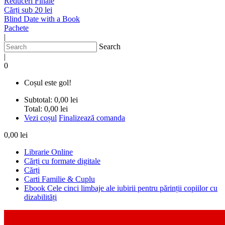
Reduceri Finale
Cărți sub 20 lei
Blind Date with a Book
Pachete
|
Search
|
0
Coșul este gol!
Subtotal:
0,00 lei
Total:
0,00 lei
Vezi coșul
Finalizează comanda
0,00 lei
Librarie Online
Cărți cu formate digitale
Cărți
Carti Familie & Cuplu
Ebook Cele cinci limbaje ale iubirii pentru părinții copiilor cu
dizabilități