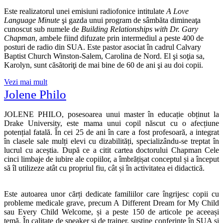
Este realizatorul unei emisiuni radiofonice intitulate
A Love
Language Minute
şi gazda unui program de sâmbăta dimineaţa
cunoscut sub numele de
Building Relationships with Dr. Gary
Chapman
, ambele fiind difuzate prin intermediul a peste 400 de
posturi de radio din SUA. Este pastor asociat în cadrul Calvary
Baptist Church Winston-Salem, Carolina de Nord. El şi soţia sa,
Karolyn, sunt căsătoriţi de mai bine de 60 de ani şi au doi copii.
Vezi mai mult
Jolene Philo
JOLENE PHILO, posesoarea unui master în educație obținut la
Drake University, este mama unui copil născut cu o afecțiune
potențial fatală. În cei 25 de ani în care a fost profesoară, a integrat
în clasele sale mulți elevi cu dizabilități, specializându‑se treptat în
lucrul cu aceștia. După ce a citit cartea doctorului Chapman Cele
cinci limbaje de iubire ale copiilor, a îmbrățișat conceptul și a început
să îl utilizeze atât cu propriul fiu, cât și în activitatea ei didactică.
Este autoarea unor cărți dedicate familiilor care îngrijesc copii cu
probleme medicale grave, precum A Different Dream for My Child
sau Every Child Welcome, și a peste 150 de articole pe aceeași
temă. În calitate de speaker și de trainer, susține conferințe în SUA și