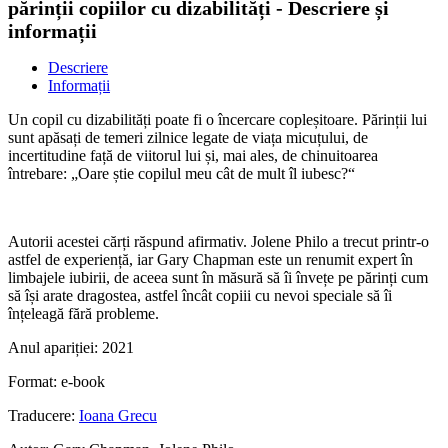
părinții copiilor cu dizabilități - Descriere și
informații
Descriere
Informații
Un copil cu dizabilități poate fi o încercare copleșitoare. Părinții lui
sunt apăsați de temeri zilnice legate de viața micuțului, de
incertitudine față de viitorul lui și, mai ales, de chinuitoarea
întrebare: „Oare știe copilul meu cât de mult îl iubesc?“
Autorii acestei cărți răspund afirmativ. Jolene Philo a trecut printr-o
astfel de experiență, iar Gary Chapman este un renumit expert în
limbajele iubirii, de aceea sunt în măsură să îi învețe pe părinți cum
să își arate dragostea, astfel încât copiii cu nevoi speciale să îi
înțeleagă fără probleme.
Anul apariției:
2021
Format:
e-book
Traducere:
Ioana Grecu