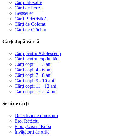
Cărți Filosofie
Cărți de Poezii
Bestseller
Cărți Beletristică
Cărți de Colorat
Cărți de Crăciun
Cărți după vârstă
Cărți pentru Adolescenți
Cărți pentru copilul tău
Cărți copii 1 - 3 ani
Cărți copii 4 - 6 ani
Cărți copii 7 - 8 ani
Cărți copii 9 - 10 ani
Cărți copii 11 - 12 ani
Cărți copii 12 - 14 ani
Serii de cărți
Detectivii de dinozauri
Eroi Rătăciți
Flora, Ursi și Bursi
Învățătorii de grijă