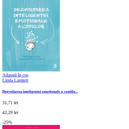
Adaugă în coș
Linda Lantieri
Dezvoltarea inteligenței emoționale a copiilo...
31,71 lei
42,29 lei
-25%