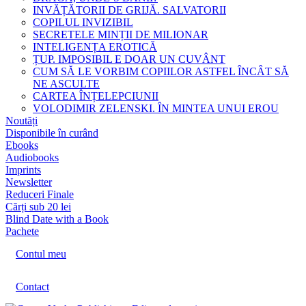
INVĂȚĂTORII DE GRIJĂ. SALVATORII
COPILUL INVIZIBIL
SECRETELE MINȚII DE MILIONAR
INTELIGENȚA EROTICĂ
ȚUP. IMPOSIBIL E DOAR UN CUVÂNT
CUM SĂ LE VORBIM COPIILOR ASTFEL ÎNCÂT SĂ
NE ASCULTE
CARTEA ÎNȚELEPCIUNII
VOLODIMIR ZELENSKI. ÎN MINTEA UNUI EROU
Noutăți
Disponibile în curând
Ebooks
Audiobooks
Imprints
Newsletter
Reduceri Finale
Cărți sub 20 lei
Blind Date with a Book
Pachete
Contul meu
Contact