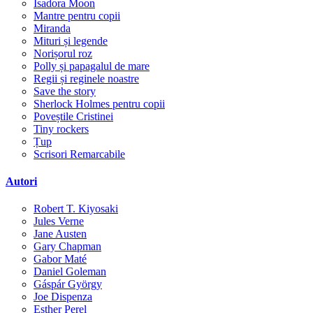
Isadora Moon
Mantre pentru copii
Miranda
Mituri și legende
Norișorul roz
Polly și papagalul de mare
Regii și reginele noastre
Save the story
Sherlock Holmes pentru copii
Poveștile Cristinei
Tiny rockers
Țup
Scrisori Remarcabile
Autori
Robert T. Kiyosaki
Jules Verne
Jane Austen
Gary Chapman
Gabor Maté
Daniel Goleman
Gáspár György
Joe Dispenza
Esther Perel