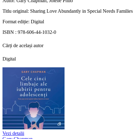
Autor:
Gary Chapman, Jolene Philo
Titlu original:
Sharing Love Abundantly in Special Needs Families
Format ediție:
Digital
ISBN :
978-606-44-1032-0
Cărți de același autor
Digital
Vezi detalii
Gary Chapman