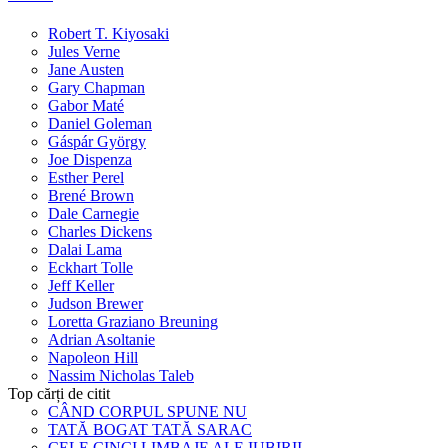
Robert T. Kiyosaki
Jules Verne
Jane Austen
Gary Chapman
Gabor Maté
Daniel Goleman
Gáspár György
Joe Dispenza
Esther Perel
Brené Brown
Dale Carnegie
Charles Dickens
Dalai Lama
Eckhart Tolle
Jeff Keller
Judson Brewer
Loretta Graziano Breuning
Adrian Asoltanie
Napoleon Hill
Nassim Nicholas Taleb
Top cărți de citit
CÂND CORPUL SPUNE NU
TATĂ BOGAT TATĂ SARAC
CELE CINCI LIMBAJE ALE IUBIRII