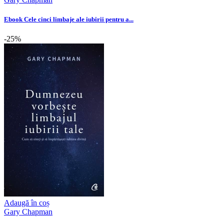
Ebook Cele cinci limbaje ale iubirii pentru a...
-25%
Adaugă în coș
Gary Chapman