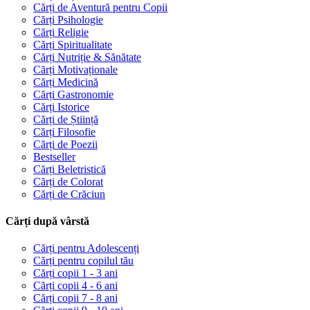
Cărți de Aventură pentru Copii
Cărți Psihologie
Cărți Religie
Cărți Spiritualitate
Cărți Nutriție & Sănătate
Cărți Motivaționale
Cărți Medicină
Cărți Gastronomie
Cărți Istorice
Cărți de Știință
Cărți Filosofie
Cărți de Poezii
Bestseller
Cărți Beletristică
Cărți de Colorat
Cărți de Crăciun
Cărți după vârstă
Cărți pentru Adolescenți
Cărți pentru copilul tău
Cărți copii 1 - 3 ani
Cărți copii 4 - 6 ani
Cărți copii 7 - 8 ani