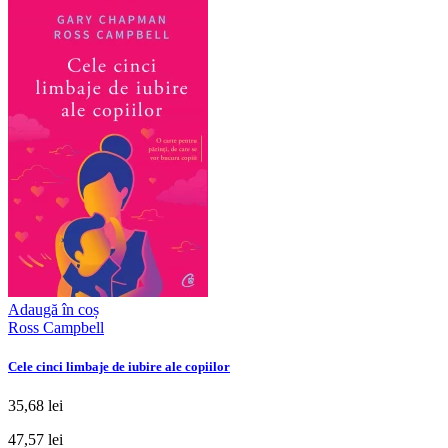
Adaugă în coș
Ross Campbell
Cele cinci limbaje de iubire ale copiilor
35,68 lei
47,57 lei