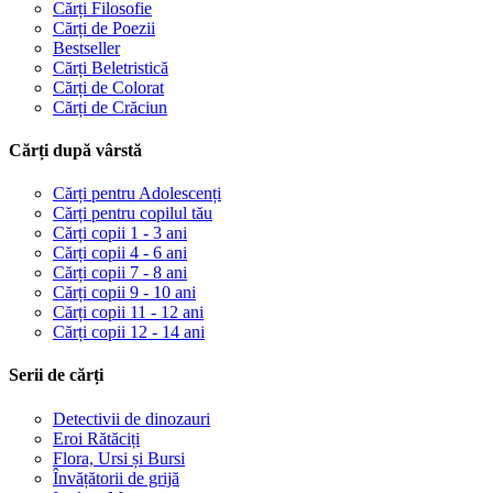
Cărți Filosofie
Cărți de Poezii
Bestseller
Cărți Beletristică
Cărți de Colorat
Cărți de Crăciun
Cărți după vârstă
Cărți pentru Adolescenți
Cărți pentru copilul tău
Cărți copii 1 - 3 ani
Cărți copii 4 - 6 ani
Cărți copii 7 - 8 ani
Cărți copii 9 - 10 ani
Cărți copii 11 - 12 ani
Cărți copii 12 - 14 ani
Serii de cărți
Detectivii de dinozauri
Eroi Rătăciți
Flora, Ursi și Bursi
Învățătorii de grijă