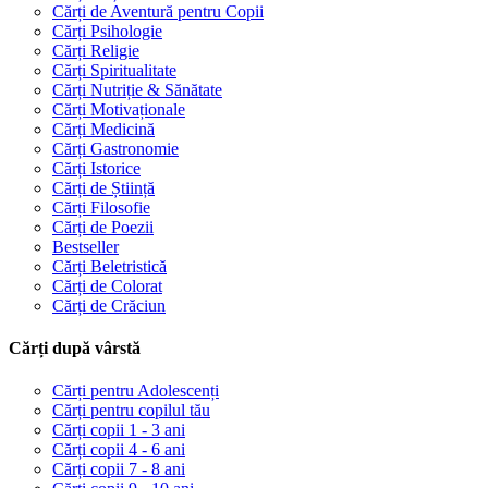
Cărți de Aventură pentru Copii
Cărți Psihologie
Cărți Religie
Cărți Spiritualitate
Cărți Nutriție & Sănătate
Cărți Motivaționale
Cărți Medicină
Cărți Gastronomie
Cărți Istorice
Cărți de Știință
Cărți Filosofie
Cărți de Poezii
Bestseller
Cărți Beletristică
Cărți de Colorat
Cărți de Crăciun
Cărți după vârstă
Cărți pentru Adolescenți
Cărți pentru copilul tău
Cărți copii 1 - 3 ani
Cărți copii 4 - 6 ani
Cărți copii 7 - 8 ani