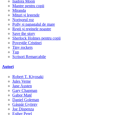
Isadora Moon
Mantre pentru copii
Miranda
Mituri și legende
Norișorul roz
Polly și papagalul de mare
Regii și reginele noastre
Save the story
Sherlock Holmes pentru copii
Poveștile Cristinei
Tiny rockers
Țup
Scrisori Remarcabile
Autori
Robert T. Kiyosaki
Jules Verne
Jane Austen
Gary Chapman
Gabor Maté
Daniel Goleman
Gáspár György
Joe Dispenza
Esther Perel