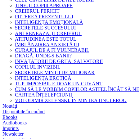
ȚINE-ȚI COPIII APROAPE
CREIERUL FERICIT
PUTEREA PREZENTULUI
INTELIGENȚA EMOȚIONALĂ
SECRETELE SUCCESULUI
ANTRENEAZĂ-ȚI CREIERUL
ATITUDINEA ESTE TOTUL
ÎMBLÂNZIREA ANXIETĂȚII
CURAJUL DE A FI VULNERABIL
DRAGĂ, UNDE-S BANII?
INVĂȚĂTORII DE GRIJĂ. SALVATORII
COPILUL INVIZIBIL
SECRETELE MINȚII DE MILIONAR
INTELIGENȚA EROTICĂ
ȚUP. IMPOSIBIL E DOAR UN CUVÂNT
CUM SĂ LE VORBIM COPIILOR ASTFEL ÎNCÂT SĂ N
CARTEA ÎNȚELEPCIUNII
VOLODIMIR ZELENSKI. ÎN MINTEA UNUI EROU
Noutăți
Disponibile în curând
Ebooks
Audiobooks
Imprints
Newsletter