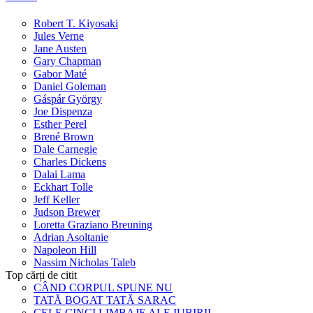
Robert T. Kiyosaki
Jules Verne
Jane Austen
Gary Chapman
Gabor Maté
Daniel Goleman
Gáspár György
Joe Dispenza
Esther Perel
Brené Brown
Dale Carnegie
Charles Dickens
Dalai Lama
Eckhart Tolle
Jeff Keller
Judson Brewer
Loretta Graziano Breuning
Adrian Asoltanie
Napoleon Hill
Nassim Nicholas Taleb
Top cărți de citit
CÂND CORPUL SPUNE NU
TATĂ BOGAT TATĂ SARAC
CELE CINCI LIMBAJE ALE IUBIRII