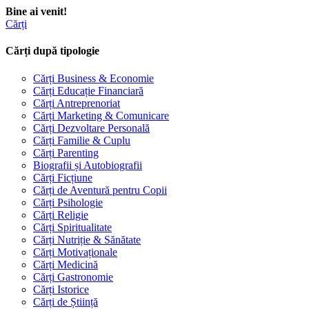
Bine ai venit!
Cărți
Cărți după tipologie
Cărți Business & Economie
Cărți Educație Financiară
Cărți Antreprenoriat
Cărți Marketing & Comunicare
Cărți Dezvoltare Personală
Cărți Familie & Cuplu
Cărți Parenting
Biografii și Autobiografii
Cărți Ficțiune
Cărți de Aventură pentru Copii
Cărți Psihologie
Cărți Religie
Cărți Spiritualitate
Cărți Nutriție & Sănătate
Cărți Motivaționale
Cărți Medicină
Cărți Gastronomie
Cărți Istorice
Cărți de Știință