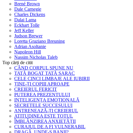
Brené Brown
Dale Carnegie
Charles Dickens
Dalai Lama
Eckhart Tolle
Jeff Keller
Judson Brewer
Loretta Graziano Breuning
Adrian Asoltanie
Napoleon Hill
Nassim Nicholas Taleb
Top cărți de citit
CÂND CORPUL SPUNE NU
TATĂ BOGAT TATĂ SARAC
CELE CINCI LIMBAJE ALE IUBIRII
ȚINE-ȚI COPIII APROAPE
CREIERUL FERICIT
PUTEREA PREZENTULUI
INTELIGENȚA EMOȚIONALĂ
SECRETELE SUCCESULUI
ANTRENEAZĂ-ȚI CREIERUL
ATITUDINEA ESTE TOTUL
ÎMBLÂNZIREA ANXIETĂȚII
CURAJUL DE A FI VULNERABIL
DRAGĂ, UNDE-S BANII?