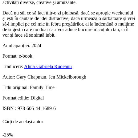
activități diverse, creative și amuzante.
Dacă nu știi ce să faci într-o zi ploioasă, dacă se apropie weekendul
și ești în căutare de idei distractive, dacă urmează o sărbătoare și vrei
să-l implici pe cel mic în febra pregătirilor, ai la îndemână o mulțime
de sugestii care nu doar că-i vor aduce bucurie micuțului tău, ci îl
vor și face să se simtă iubit.
Anul apariției:
2024
Format:
e-book
Traducere:
Alina-Gabriela Rudeanu
Autor:
Gary Chapman, Jen Mickelborough
Titlu original:
Family Time
Format ediție:
Digital
ISBN :
978-606-44-1689-6
Cărți de același autor
-25%