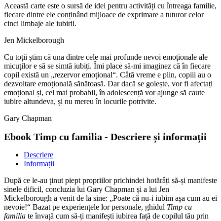
Această carte este o sursă de idei pentru activități cu întreaga familie,
fiecare dintre ele conținând mijloace de exprimare a tuturor celor
cinci limbaje ale iubirii.
Jen Mickelborough
Cu toții știm că una dintre cele mai profunde nevoi emoționale ale
micuților e să se simtă iubiți. Îmi place să-mi imaginez că în fiecare
copil există un „rezervor emoțional“. Câtă vreme e plin, copiii au o
dezvoltare emoțională sănătoasă. Dar dacă se golește, vor fi afectați
emoțional și, cel mai probabil, în adolescență vor ajunge să caute
iubire altundeva, și nu mereu în locurile potrivite.
Gary Chapman
Ebook Timp cu familia - Descriere și informații
Descriere
Informații
După ce le-au ținut piept propriilor prichindei hotărâți să-și manifeste
sinele dificil, concluzia lui Gary Chapman și a lui Jen
Mickelborough a venit de la sine: „Poate că nu-i iubim așa cum au ei
nevoie!“ Bazat pe experiențele lor personale, ghidul
Timp cu
familia
te învață cum să-ți manifești iubirea față de copilul tău prin