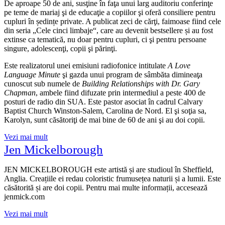
De aproape 50 de ani, susţine în faţa unui larg auditoriu conferinţe
pe teme de mariaj şi de educaţie a copiilor şi oferă consiliere pentru
cupluri în ședințe private. A publicat zeci de cărţi, faimoase fiind cele
din seria „Cele cinci limbaje“, care au devenit bestsellere și au fost
extinse ca tematică, nu doar pentru cupluri, ci şi pentru persoane
singure, adolescenţi, copii şi părinţi.
Este realizatorul unei emisiuni radiofonice intitulate
A Love
Language Minute
şi gazda unui program de sâmbăta dimineaţa
cunoscut sub numele de
Building Relationships with Dr. Gary
Chapman
, ambele fiind difuzate prin intermediul a peste 400 de
posturi de radio din SUA. Este pastor asociat în cadrul Calvary
Baptist Church Winston-Salem, Carolina de Nord. El şi soţia sa,
Karolyn, sunt căsătoriţi de mai bine de 60 de ani şi au doi copii.
Vezi mai mult
Jen Mickelborough
JEN MICKELBOROUGH este artistă și are studioul în Sheffield,
Anglia. Creațiile ei redau coloristic frumusețea naturii și a lumii. Este
căsătorită și are doi copii. Pentru mai multe informații, accesează
jenmick.com
Vezi mai mult