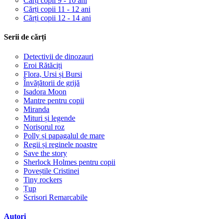
Cărți copii 9 - 10 ani
Cărți copii 11 - 12 ani
Cărți copii 12 - 14 ani
Serii de cărți
Detectivii de dinozauri
Eroi Rătăciți
Flora, Ursi și Bursi
Învățătorii de grijă
Isadora Moon
Mantre pentru copii
Miranda
Mituri și legende
Norișorul roz
Polly și papagalul de mare
Regii și reginele noastre
Save the story
Sherlock Holmes pentru copii
Poveștile Cristinei
Tiny rockers
Țup
Scrisori Remarcabile
Autori