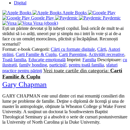
Digital
Apple Books
Google Play
Paydemic
Voxa (ebook)
Ești un părinte devotat și îți iubești copilul. Însă oricât de mult te-ai
strădui să i-o arăți, uneori pur și simplu nu-i intri în voie și ai de-a
face cu un omuleț morocănos, plictisit și încăpățânat. Recunoști
scenariul?
Format:
e-book
Categorii:
Cărți cu formate digitale
,
Cărți
,
Autori
străini
,
Carti Familie & Cuplu
,
Carti Parenting
,
Activițăți recreative
,
Toată familia
,
Educație emoțională
Imprint:
Familia
Descriptoare:
cu
ilustrații
,
family bonding
,
participă!
,
pentru toată familia
,
sfaturi
Vezi toate cartile din categoria:
Carti
practice pentru părinți
Familie & Cuplu
Gary Chapman
GARY CHAPMAN este unul dintre cei mai renumiţi consilieri din
lume pe probleme de familie. Deţine o diplomă de licenţă şi una de
master în antropologie, obţinute la Wheaton College şi Wake Forest
University. A susţinut un doctorat la Southwestern Baptist
Theological Seminary şi a absolvit o serie de cursuri postuniversitare
la University of North Carolina şi la Duke University.