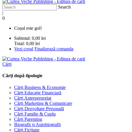
Search
|
0
Coșul este gol!
Subtotal:
0,00 lei
Total:
0,00 lei
Vezi coșul
Finalizează comanda
Cărți
Cărți după tipologie
Cărți Business & Economie
Cărți Educație Financiară
Cărți Antreprenoriat
Cărți Marketing & Comunicare
Cărți Dezvoltare Personală
Cărți Familie & Cuplu
Cărți Parenting
Biografii și Autobiografii
Cărți Ficțiune