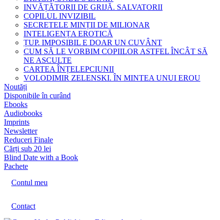
INVĂȚĂTORII DE GRIJĂ. SALVATORII
COPILUL INVIZIBIL
SECRETELE MINȚII DE MILIONAR
INTELIGENȚA EROTICĂ
ȚUP. IMPOSIBIL E DOAR UN CUVÂNT
CUM SĂ LE VORBIM COPIILOR ASTFEL ÎNCÂT SĂ
NE ASCULTE
CARTEA ÎNȚELEPCIUNII
VOLODIMIR ZELENSKI. ÎN MINTEA UNUI EROU
Noutăți
Disponibile în curând
Ebooks
Audiobooks
Imprints
Newsletter
Reduceri Finale
Cărți sub 20 lei
Blind Date with a Book
Pachete
Contul meu
Contact