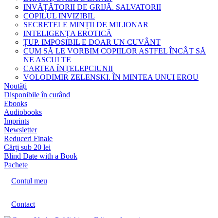
INVĂȚĂTORII DE GRIJĂ. SALVATORII
COPILUL INVIZIBIL
SECRETELE MINȚII DE MILIONAR
INTELIGENȚA EROTICĂ
ȚUP. IMPOSIBIL E DOAR UN CUVÂNT
CUM SĂ LE VORBIM COPIILOR ASTFEL ÎNCÂT SĂ
NE ASCULTE
CARTEA ÎNȚELEPCIUNII
VOLODIMIR ZELENSKI. ÎN MINTEA UNUI EROU
Noutăți
Disponibile în curând
Ebooks
Audiobooks
Imprints
Newsletter
Reduceri Finale
Cărți sub 20 lei
Blind Date with a Book
Pachete
Contul meu
Contact