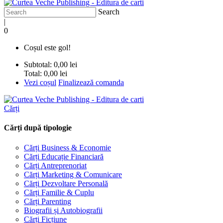
Search
|
0
Coșul este gol!
Subtotal:
0,00 lei
Total:
0,00 lei
Vezi coșul
Finalizează comanda
Cărți
Cărți după tipologie
Cărți Business & Economie
Cărți Educație Financiară
Cărți Antreprenoriat
Cărți Marketing & Comunicare
Cărți Dezvoltare Personală
Cărți Familie & Cuplu
Cărți Parenting
Biografii și Autobiografii
Cărți Ficțiune