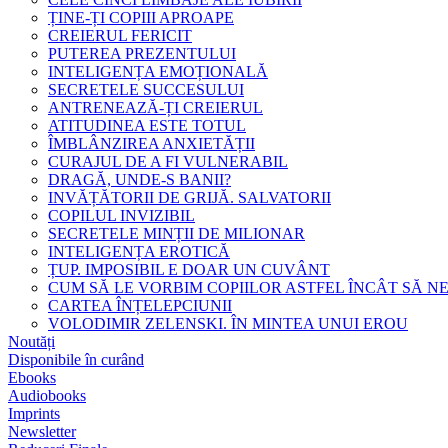
ȚINE-ȚI COPIII APROAPE
CREIERUL FERICIT
PUTEREA PREZENTULUI
INTELIGENȚA EMOȚIONALĂ
SECRETELE SUCCESULUI
ANTRENEAZĂ-ȚI CREIERUL
ATITUDINEA ESTE TOTUL
ÎMBLÂNZIREA ANXIETĂȚII
CURAJUL DE A FI VULNERABIL
DRAGĂ, UNDE-S BANII?
INVĂȚĂTORII DE GRIJĂ. SALVATORII
COPILUL INVIZIBIL
SECRETELE MINȚII DE MILIONAR
INTELIGENȚA EROTICĂ
ȚUP. IMPOSIBIL E DOAR UN CUVÂNT
CUM SĂ LE VORBIM COPIILOR ASTFEL ÎNCÂT SĂ N
CARTEA ÎNȚELEPCIUNII
VOLODIMIR ZELENSKI. ÎN MINTEA UNUI EROU
Noutăți
Disponibile în curând
Ebooks
Audiobooks
Imprints
Newsletter