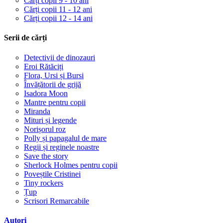
Cărți copii 9 - 10 ani
Cărți copii 11 - 12 ani
Cărți copii 12 - 14 ani
Serii de cărți
Detectivii de dinozauri
Eroi Rătăciți
Flora, Ursi și Bursi
Învățătorii de grijă
Isadora Moon
Mantre pentru copii
Miranda
Mituri și legende
Norișorul roz
Polly și papagalul de mare
Regii și reginele noastre
Save the story
Sherlock Holmes pentru copii
Poveștile Cristinei
Tiny rockers
Țup
Scrisori Remarcabile
Autori