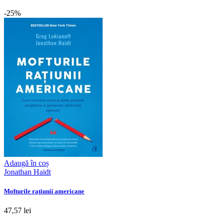
-25%
Adaugă în coș
Jonathan Haidt
Mofturile raţiunii americane
47,57 lei