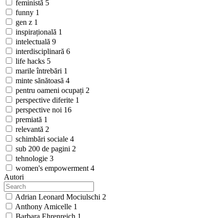
feministă
5
funny
1
gen z
1
inspirațională
1
intelectuală
9
interdisciplinară
6
life hacks
5
marile întrebări
1
minte sănătoasă
4
pentru oameni ocupați
2
perspective diferite
1
perspective noi
16
premiată
1
relevantă
2
schimbări sociale
4
sub 200 de pagini
2
tehnologie
3
women's empowerment
4
Autori
Adrian Leonard Mociulschi
2
Anthony Amicelle
1
Barbara Ehrenreich
1