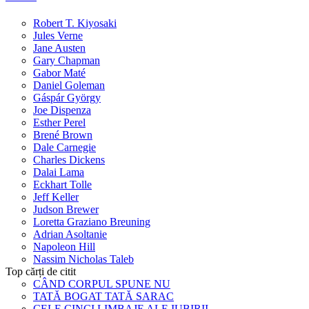
Robert T. Kiyosaki
Jules Verne
Jane Austen
Gary Chapman
Gabor Maté
Daniel Goleman
Gáspár György
Joe Dispenza
Esther Perel
Brené Brown
Dale Carnegie
Charles Dickens
Dalai Lama
Eckhart Tolle
Jeff Keller
Judson Brewer
Loretta Graziano Breuning
Adrian Asoltanie
Napoleon Hill
Nassim Nicholas Taleb
Top cărți de citit
CÂND CORPUL SPUNE NU
TATĂ BOGAT TATĂ SARAC
CELE CINCI LIMBAJE ALE IUBIRII