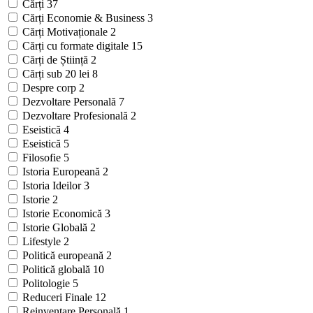
Cărți
37
Cărți Economie & Business
3
Cărți Motivaționale
2
Cărți cu formate digitale
15
Cărți de Știință
2
Cărți sub 20 lei
8
Despre corp
2
Dezvoltare Personală
7
Dezvoltare Profesională
2
Eseistică
4
Eseistică
5
Filosofie
5
Istoria Europeană
2
Istoria Ideilor
3
Istorie
2
Istorie Economică
3
Istorie Globală
2
Lifestyle
2
Politică europeană
2
Politică globală
10
Politologie
5
Reduceri Finale
12
Reinventare Personală
1