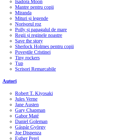
Isadora Moon
Mantre pentru copii
Miranda
Mituri și legende
Norișorul roz
Polly și papagalul de mare
Regii și reginele noastre
Save the story
Sherlock Holmes pentru copii
Poveștile Cristinei
Tiny rockers
Țup
Scrisori Remarcabile
Autori
Robert T. Kiyosaki
Jules Verne
Jane Austen
Gary Chapman
Gabor Maté
Daniel Goleman
Gáspár György
Joe Dispenza
Esther Perel