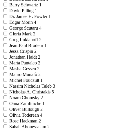
Barry Schwartz
1
David Pilling
1
Dr. James H. Fowler
1
Edgar Morin
4
George Scutaru
4
Gloria Mark
2
Greg Lukianoff
2
Jean-Paul Brodeur
1
Jessa Crispin
2
Jonathan Haidt
2
Marta Pantaleo
2
Masha Gessen
2
Mauro Munafò
2
Michel Foucault
1
Nassim Nicholas Taleb
3
Nicholas A. Christakis
5
Noam Chomsky
2
Oana Zamfirache
1
Oliver Bullough
2
Olivia Toderean
4
Rose Hackman
2
Sabah Abouessalam
2