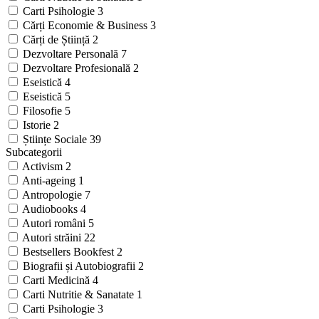
Carti Psihologie
3
Cărți Economie & Business
3
Cărți de Știință
2
Dezvoltare Personală
7
Dezvoltare Profesională
2
Eseistică
4
Eseistică
5
Filosofie
5
Istorie
2
Științe Sociale
39
Subcategorii
Activism
2
Anti-ageing
1
Antropologie
7
Audiobooks
4
Autori români
5
Autori străini
22
Bestsellers Bookfest
2
Biografii și Autobiografii
2
Carti Medicină
4
Carti Nutritie & Sanatate
1
Carti Psihologie
3