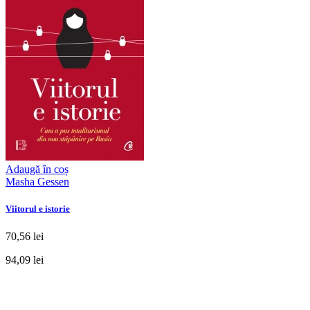
Adaugă în coș
Masha Gessen
Viitorul e istorie
70,56 lei
94,09 lei