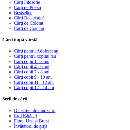
Cărți Filosofie
Cărți de Poezii
Bestseller
Cărți Beletristică
Cărți de Colorat
Cărți de Crăciun
Cărți după vârstă
Cărți pentru Adolescenți
Cărți pentru copilul tău
Cărți copii 1 - 3 ani
Cărți copii 4 - 6 ani
Cărți copii 7 - 8 ani
Cărți copii 9 - 10 ani
Cărți copii 11 - 12 ani
Cărți copii 12 - 14 ani
Serii de cărți
Detectivii de dinozauri
Eroi Rătăciți
Flora, Ursi și Bursi
Învățătorii de grijă