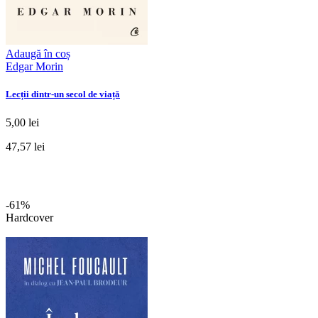
Adaugă în coș
Edgar Morin
Lecții dintr-un secol de viață
5,00 lei
47,57 lei
-61%
Hardcover