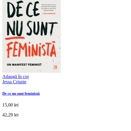
Adaugă în coș
Jessa Crispin
De ce nu sunt feministă
15,00 lei
42,29 lei