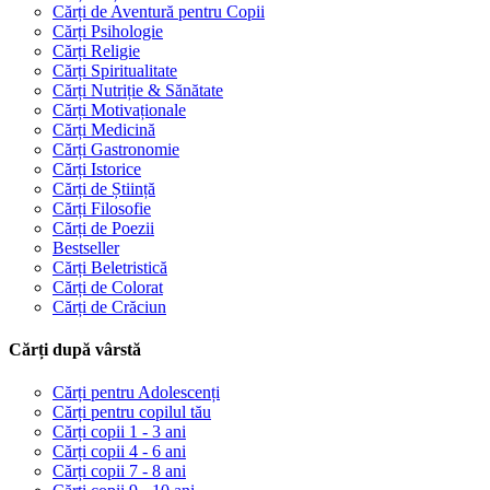
Cărți de Aventură pentru Copii
Cărți Psihologie
Cărți Religie
Cărți Spiritualitate
Cărți Nutriție & Sănătate
Cărți Motivaționale
Cărți Medicină
Cărți Gastronomie
Cărți Istorice
Cărți de Știință
Cărți Filosofie
Cărți de Poezii
Bestseller
Cărți Beletristică
Cărți de Colorat
Cărți de Crăciun
Cărți după vârstă
Cărți pentru Adolescenți
Cărți pentru copilul tău
Cărți copii 1 - 3 ani
Cărți copii 4 - 6 ani
Cărți copii 7 - 8 ani