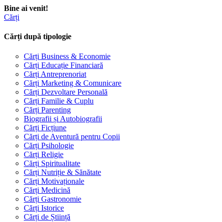
Bine ai venit!
Cărți
Cărți după tipologie
Cărți Business & Economie
Cărți Educație Financiară
Cărți Antreprenoriat
Cărți Marketing & Comunicare
Cărți Dezvoltare Personală
Cărți Familie & Cuplu
Cărți Parenting
Biografii și Autobiografii
Cărți Ficțiune
Cărți de Aventură pentru Copii
Cărți Psihologie
Cărți Religie
Cărți Spiritualitate
Cărți Nutriție & Sănătate
Cărți Motivaționale
Cărți Medicină
Cărți Gastronomie
Cărți Istorice
Cărți de Știință