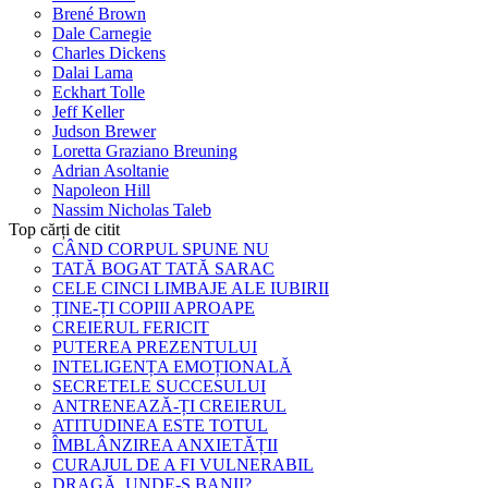
Brené Brown
Dale Carnegie
Charles Dickens
Dalai Lama
Eckhart Tolle
Jeff Keller
Judson Brewer
Loretta Graziano Breuning
Adrian Asoltanie
Napoleon Hill
Nassim Nicholas Taleb
Top cărți de citit
CÂND CORPUL SPUNE NU
TATĂ BOGAT TATĂ SARAC
CELE CINCI LIMBAJE ALE IUBIRII
ȚINE-ȚI COPIII APROAPE
CREIERUL FERICIT
PUTEREA PREZENTULUI
INTELIGENȚA EMOȚIONALĂ
SECRETELE SUCCESULUI
ANTRENEAZĂ-ȚI CREIERUL
ATITUDINEA ESTE TOTUL
ÎMBLÂNZIREA ANXIETĂȚII
CURAJUL DE A FI VULNERABIL
DRAGĂ, UNDE-S BANII?