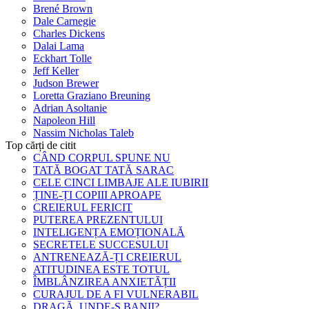
Brené Brown
Dale Carnegie
Charles Dickens
Dalai Lama
Eckhart Tolle
Jeff Keller
Judson Brewer
Loretta Graziano Breuning
Adrian Asoltanie
Napoleon Hill
Nassim Nicholas Taleb
Top cărți de citit
CÂND CORPUL SPUNE NU
TATĂ BOGAT TATĂ SARAC
CELE CINCI LIMBAJE ALE IUBIRII
ȚINE-ȚI COPIII APROAPE
CREIERUL FERICIT
PUTEREA PREZENTULUI
INTELIGENȚA EMOȚIONALĂ
SECRETELE SUCCESULUI
ANTRENEAZĂ-ȚI CREIERUL
ATITUDINEA ESTE TOTUL
ÎMBLÂNZIREA ANXIETĂȚII
CURAJUL DE A FI VULNERABIL
DRAGĂ, UNDE-S BANII?