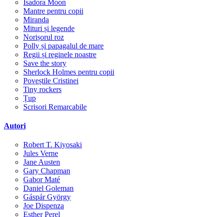
Isadora Moon
Mantre pentru copii
Miranda
Mituri și legende
Norișorul roz
Polly și papagalul de mare
Regii și reginele noastre
Save the story
Sherlock Holmes pentru copii
Poveștile Cristinei
Tiny rockers
Țup
Scrisori Remarcabile
Autori
Robert T. Kiyosaki
Jules Verne
Jane Austen
Gary Chapman
Gabor Maté
Daniel Goleman
Gáspár György
Joe Dispenza
Esther Perel