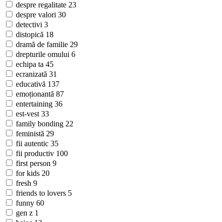
despre regalitate
23
despre valori
30
detectivi
3
distopică
18
dramă de familie
29
drepturile omului
6
echipa ta
45
ecranizată
31
educativă
137
emoționantă
87
entertaining
36
est-vest
33
family bonding
22
feministă
29
fii autentic
35
fii productiv
100
first person
9
for kids
20
fresh
9
friends to lovers
5
funny
60
gen z
1