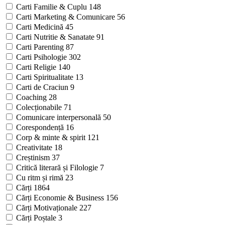
Carti Familie & Cuplu
148
Carti Marketing & Comunicare
56
Carti Medicină
45
Carti Nutritie & Sanatate
91
Carti Parenting
87
Carti Psihologie
302
Carti Religie
140
Carti Spiritualitate
13
Carti de Craciun
9
Coaching
28
Colecționabile
71
Comunicare interpersonală
50
Corespondență
16
Corp & minte & spirit
121
Creativitate
18
Creștinism
37
Critică literară și Filologie
7
Cu ritm și rimă
23
Cărți
1864
Cărți Economie & Business
156
Cărți Motivaționale
227
Cărți Poștale
3