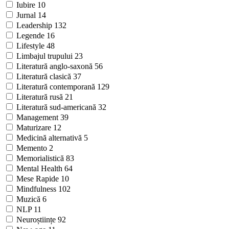
Iubire
10
Jurnal
14
Leadership
132
Legende
16
Lifestyle
48
Limbajul trupului
23
Literatură anglo-saxonă
56
Literatură clasică
37
Literatură contemporană
129
Literatură rusă
21
Literatură sud-americană
32
Management
39
Maturizare
12
Medicină alternativă
5
Memento
2
Memorialistică
83
Mental Health
64
Mese Rapide
10
Mindfulness
102
Muzică
6
NLP
11
Neuroștiințe
92