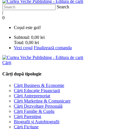
Search
|
0
Coșul este gol!
Subtotal:
0,00 lei
Total:
0,00 lei
Vezi coșul
Finalizează comanda
Cărți
Cărți după tipologie
Cărți Business & Economie
Cărți Educație Financiară
Cărți Antreprenoriat
Cărți Marketing & Comunicare
Cărți Dezvoltare Personală
Cărți Familie & Cuplu
Cărți Parenting
Biografii și Autobiografii
Cărți Ficțiune