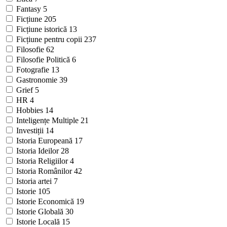
Fantasy
5
Ficțiune
205
Ficțiune istorică
13
Ficțiune pentru copii
237
Filosofie
62
Filosofie Politică
6
Fotografie
13
Gastronomie
39
Grief
5
HR
4
Hobbies
14
Inteligențe Multiple
21
Investiții
14
Istoria Europeană
17
Istoria Ideilor
28
Istoria Religiilor
4
Istoria Românilor
42
Istoria artei
7
Istorie
105
Istorie Economică
19
Istorie Globală
30
Istorie Locală
15