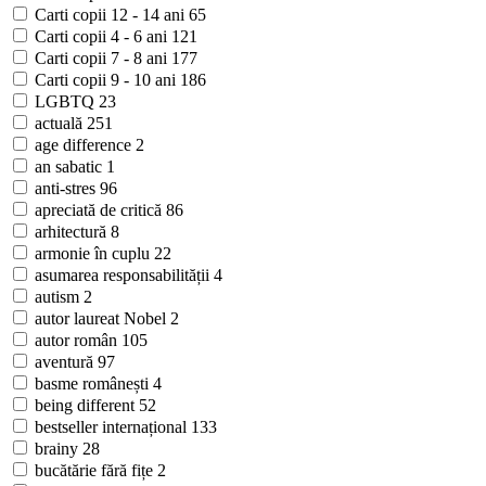
Carti copii 12 - 14 ani
65
Carti copii 4 - 6 ani
121
Carti copii 7 - 8 ani
177
Carti copii 9 - 10 ani
186
LGBTQ
23
actuală
251
age difference
2
an sabatic
1
anti-stres
96
apreciată de critică
86
arhitectură
8
armonie în cuplu
22
asumarea responsabilității
4
autism
2
autor laureat Nobel
2
autor român
105
aventură
97
basme românești
4
being different
52
bestseller internațional
133
brainy
28
bucătărie fără fițe
2