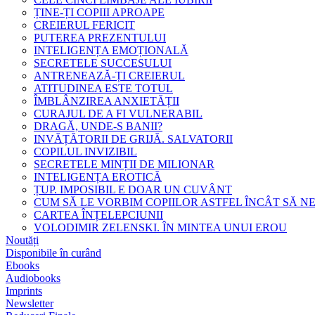
ȚINE-ȚI COPIII APROAPE
CREIERUL FERICIT
PUTEREA PREZENTULUI
INTELIGENȚA EMOȚIONALĂ
SECRETELE SUCCESULUI
ANTRENEAZĂ-ȚI CREIERUL
ATITUDINEA ESTE TOTUL
ÎMBLÂNZIREA ANXIETĂȚII
CURAJUL DE A FI VULNERABIL
DRAGĂ, UNDE-S BANII?
INVĂȚĂTORII DE GRIJĂ. SALVATORII
COPILUL INVIZIBIL
SECRETELE MINȚII DE MILIONAR
INTELIGENȚA EROTICĂ
ȚUP. IMPOSIBIL E DOAR UN CUVÂNT
CUM SĂ LE VORBIM COPIILOR ASTFEL ÎNCÂT SĂ N
CARTEA ÎNȚELEPCIUNII
VOLODIMIR ZELENSKI. ÎN MINTEA UNUI EROU
Noutăți
Disponibile în curând
Ebooks
Audiobooks
Imprints
Newsletter