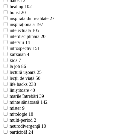
haios
12
healing
102
holist
20
inspirată din realitate
27
inspirațională
197
intelectuală
105
interdisciplinară
20
interviu
14
introspectiv
151
kafkaian
4
kids
7
la job
86
lectură ușoară
25
lecții de viață
50
life hacks
238
liniștitoare
40
marile întrebări
39
minte sănătoasă
142
mister
9
mitologie
18
multi-period
2
neurodivergență
10
participă!
24