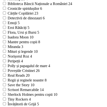
Biblioteca Băncii Naționale a României
24
Cronicile spiridușilor
6
Cărțile Copilăriei
23
Detectivii de dinozauri
6
Emoji
5
Eroi Rătăciți
5
Flora, Ursi și Bursi
5
Isadora Moon
10
Mantre pentru copii
8
Miranda
3
Mituri și legende
10
Norișorul Roz
4
Peripeții
4
Polly și papagalul de mare
4
Poveștile Cristinei
26
Real Reads
20
Regii și reginele noastre
8
Save the Story
10
Scrisori Remarcabile
14
Sherlock Holmes pentru copii
10
Tiny Rockers
4
Învățătorii de Grijă
5