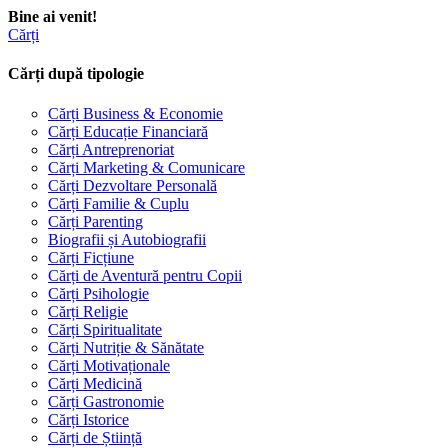
Bine ai venit!
Cărți
Cărți după tipologie
Cărți Business & Economie
Cărți Educație Financiară
Cărți Antreprenoriat
Cărți Marketing & Comunicare
Cărți Dezvoltare Personală
Cărți Familie & Cuplu
Cărți Parenting
Biografii și Autobiografii
Cărți Ficțiune
Cărți de Aventură pentru Copii
Cărți Psihologie
Cărți Religie
Cărți Spiritualitate
Cărți Nutriție & Sănătate
Cărți Motivaționale
Cărți Medicină
Cărți Gastronomie
Cărți Istorice
Cărți de Știință