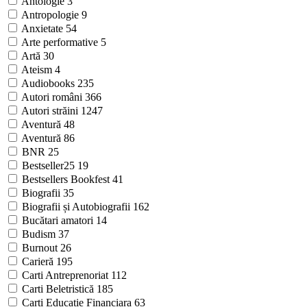
Antologie
3
Antropologie
9
Anxietate
54
Arte performative
5
Artă
30
Ateism
4
Audiobooks
235
Autori români
366
Autori străini
1247
Aventură
48
Aventură
86
BNR
25
Bestseller25
19
Bestsellers Bookfest
41
Biografii
35
Biografii și Autobiografii
162
Bucătari amatori
14
Budism
37
Burnout
26
Carieră
195
Carti Antreprenoriat
112
Carti Beletristică
185
Carti Educatie Financiara
63