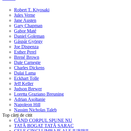
Robert T. Kiyosaki
Jules Verne
Jane Austen
Gary Chapman
Gabor Maté
Daniel Goleman
Gáspár György
Joe Dispenza
Esther Perel
Brené Brown
Dale Carnegie
Charles Dickens
Dalai Lama
Eckhart Tolle
Jeff Keller
Judson Brewer
Loretta Graziano Breuning
Adrian Asoltanie
Napoleon Hill
Nassim Nicholas Taleb
Top cărți de citit
CÂND CORPUL SPUNE NU
TATĂ BOGAT TATĂ SARAC
CELE CINCI LIMBAJE ALE IUBIRII