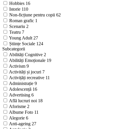
Hobbies
16
Istorie
110
Non-ficțiune pentru copii
62
Roman grafic
1
Scenariu
2
Teatru
7
Young Adult
27
Științe Sociale
124
Subcategorii
Abilități Cognitive
2
Abilități Emoționale
19
Activism
9
Activități și jocuri
7
Activițăți recreative
11
Administrație
9
Adolescență
16
Advertising
6
Află lucruri noi
18
Aforisme
2
Albume Foto
11
Alegorie
6
Anti-ageing
27