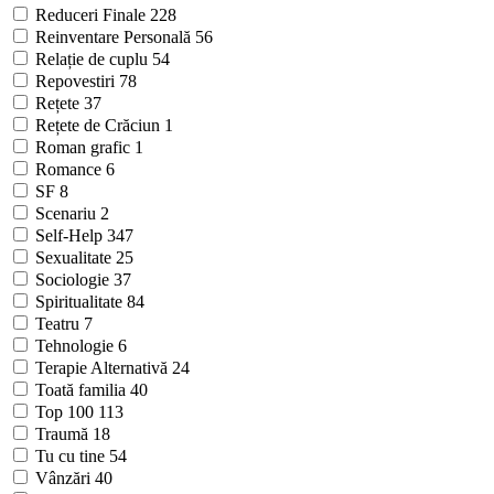
Reduceri Finale
228
Reinventare Personală
56
Relație de cuplu
54
Repovestiri
78
Rețete
37
Rețete de Crăciun
1
Roman grafic
1
Romance
6
SF
8
Scenariu
2
Self-Help
347
Sexualitate
25
Sociologie
37
Spiritualitate
84
Teatru
7
Tehnologie
6
Terapie Alternativă
24
Toată familia
40
Top 100
113
Traumă
18
Tu cu tine
54
Vânzări
40