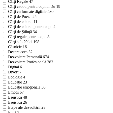
Cărți Regale
47
Cărți cadou pentru copilul tău
19
Cărți cu formate digitale
530
Cărți de Poezii
25
Cărți de colorat
11
Cărți de colorat pentru copii
2
Cărți de Știință
34
Cărți regale pentru copii
8
Cărți sub 20 lei
198
Căsnicie
16
Despre corp
32
Dezvoltare Personală
674
Dezvoltare Profesională
282
Digital
6
Divorț
7
Ecologie
4
Educație
23
Educație emoțională
36
Emoții
67
Eseistică
48
Eseistică
26
Etape ale dezvoltării
28
Etică
7