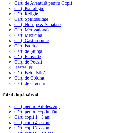
Cărți de Aventură pentru Copii
Cărți Psihologie
Cărți Religie
Cărți Spiritualitate
Cărți Nutriție & Sănătate
Cărți Motivaționale
Cărți Medicină
Cărți Gastronomie
Cărți Istorice
Cărți de Știință
Cărți Filosofie
Cărți de Poezii
Bestseller
Cărți Beletristică
Cărți de Colorat
Cărți de Crăciun
Cărți după vârstă
Cărți pentru Adolescenți
Cărți pentru copilul tău
Cărți copii 1 - 3 ani
Cărți copii 4 - 6 ani
Cărți copii 7 - 8 ani