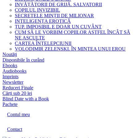
INVĂȚĂTORII DE GRIJĂ. SALVATORII
COPILUL INVIZIBIL
SECRETELE MINȚII DE MILIONAR
INTELIGENȚA EROTICĂ
ȚUP. IMPOSIBIL E DOAR UN CUVÂNT
CUM SĂ LE VORBIM COPIILOR ASTFEL ÎNCÂT SĂ
NE ASCULTE
CARTEA ÎNȚELEPCIUNII
VOLODIMIR ZELENSKI. ÎN MINTEA UNUI EROU
Noutăți
Disponibile în curând
Ebooks
Audiobooks
Imprints
Newsletter
Reduceri Finale
Cărți sub 20 lei
Blind Date with a Book
Pachete
Contul meu
Contact