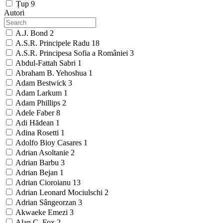
Țup
9
Autori
A.J. Bond
2
A.S.R. Principele Radu
18
A.S.R. Principesa Sofia a României
3
Abdul-Fattah Sabri
1
Abraham B. Yehoshua
1
Adam Bestwick
3
Adam Larkum
1
Adam Phillips
2
Adele Faber
8
Adi Hădean
1
Adina Rosetti
1
Adolfo Bioy Casares
1
Adrian Asoltanie
2
Adrian Barbu
3
Adrian Bejan
1
Adrian Cioroianu
13
Adrian Leonard Mociulschi
2
Adrian Sângeorzan
3
Akwaeke Emezi
3
Alan C. Fox
2