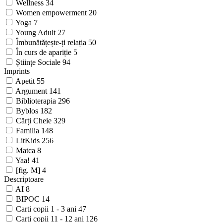
Wellness
34
Women empowerment
20
Yoga
7
Young Adult
27
Îmbunătățește-ți relația
50
În curs de apariție
5
Științe Sociale
94
Imprints
Apetit
55
Argument
141
Biblioterapia
296
Byblos
182
Cărți Cheie
329
Familia
148
LitKids
256
Matca
8
Yaa!
41
[fig. M]
4
Descriptoare
AI
8
BIPOC
14
Carti copii 1 - 3 ani
47
Carti copii 11 - 12 ani
126