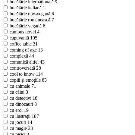
bucătărie internațională
9
bucătărie italiană
1
bucătărie raw-vegană
6
bucătărie românească
7
bucătărie vegană
6
campus novel
4
captivantă
195
coffee table
21
coming of age
13
complexă
44
comunică altfel
43
controversată
28
cool to know
114
copiii și emoțiile
83
cu animale
71
cu câini
3
cu detectivi
18
cu dinozauri
8
cu eroi
19
cu ilustrații
187
cu jocuri
14
cu magie
23
cu pisici
3