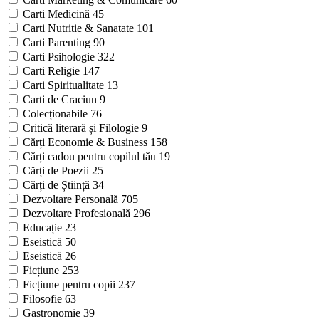
Carti Medicină
45
Carti Nutritie & Sanatate
101
Carti Parenting
90
Carti Psihologie
322
Carti Religie
147
Carti Spiritualitate
13
Carti de Craciun
9
Colecționabile
76
Critică literară și Filologie
9
Cărți Economie & Business
158
Cărți cadou pentru copilul tău
19
Cărți de Poezii
25
Cărți de Știință
34
Dezvoltare Personală
705
Dezvoltare Profesională
296
Educație
23
Eseistică
50
Eseistică
26
Ficțiune
253
Ficțiune pentru copii
237
Filosofie
63
Gastronomie
39