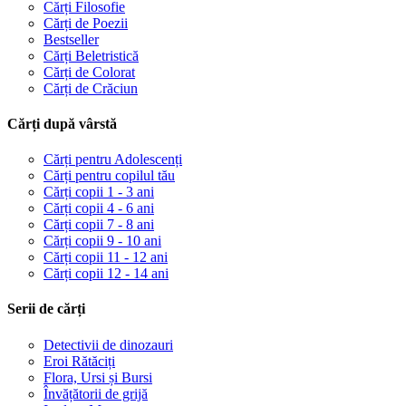
Cărți Filosofie
Cărți de Poezii
Bestseller
Cărți Beletristică
Cărți de Colorat
Cărți de Crăciun
Cărți după vârstă
Cărți pentru Adolescenți
Cărți pentru copilul tău
Cărți copii 1 - 3 ani
Cărți copii 4 - 6 ani
Cărți copii 7 - 8 ani
Cărți copii 9 - 10 ani
Cărți copii 11 - 12 ani
Cărți copii 12 - 14 ani
Serii de cărți
Detectivii de dinozauri
Eroi Rătăciți
Flora, Ursi și Bursi
Învățătorii de grijă