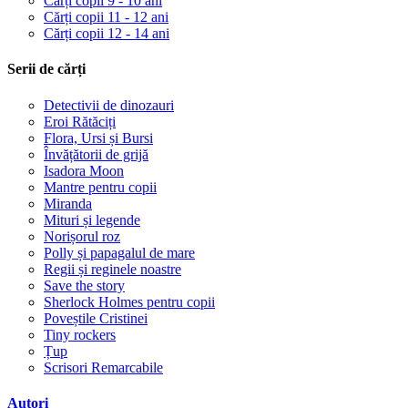
Cărți copii 9 - 10 ani
Cărți copii 11 - 12 ani
Cărți copii 12 - 14 ani
Serii de cărți
Detectivii de dinozauri
Eroi Rătăciți
Flora, Ursi și Bursi
Învățătorii de grijă
Isadora Moon
Mantre pentru copii
Miranda
Mituri și legende
Norișorul roz
Polly și papagalul de mare
Regii și reginele noastre
Save the story
Sherlock Holmes pentru copii
Poveștile Cristinei
Tiny rockers
Țup
Scrisori Remarcabile
Autori