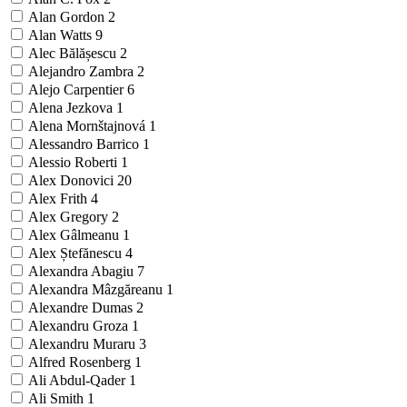
Alan Gordon
2
Alan Watts
9
Alec Bălășescu
2
Alejandro Zambra
2
Alejo Carpentier
6
Alena Jezkova
1
Alena Mornštajnová
1
Alessandro Barrico
1
Alessio Roberti
1
Alex Donovici
20
Alex Frith
4
Alex Gregory
2
Alex Gâlmeanu
1
Alex Ștefănescu
4
Alexandra Abagiu
7
Alexandra Mâzgăreanu
1
Alexandre Dumas
2
Alexandru Groza
1
Alexandru Muraru
3
Alfred Rosenberg
1
Ali Abdul-Qader
1
Ali Smith
1