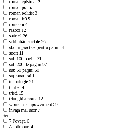
roman epistolar
2
roman politic
11
roman polițist
3
romantică
9
romcom
4
război
12
satirică
26
schimbări sociale
26
sfaturi practice pentru părinți
41
sport
11
sub 100 pagini
71
sub 200 de pagini
97
sub 50 pagini
60
supranatural
1
tehnologie
21
thriller
4
tristă
15
triunghi amoros
12
women's empowerment
59
învață mai ușor
7
Serii
7 Povești
6
Anotimpuri
4