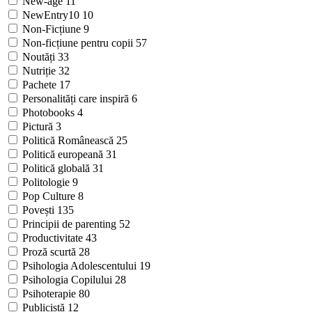
New-age
11
NewEntry10
10
Non-Ficțiune
9
Non-ficțiune pentru copii
57
Noutăți
33
Nutriție
32
Pachete
17
Personalități care inspiră
6
Photobooks
4
Pictură
3
Politică Românească
25
Politică europeană
31
Politică globală
31
Politologie
9
Pop Culture
8
Povești
135
Principii de parenting
52
Productivitate
43
Proză scurtă
28
Psihologia Adolescentului
19
Psihologia Copilului
28
Psihoterapie
80
Publicistă
12