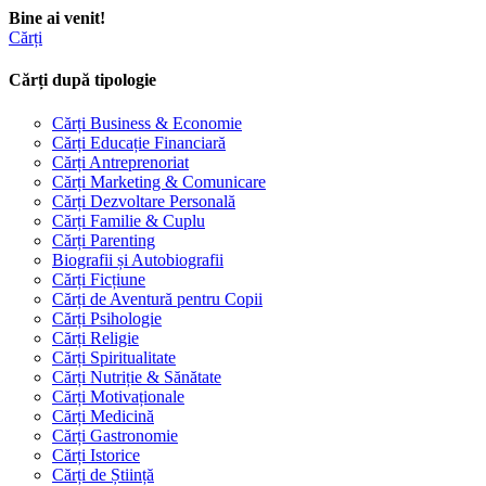
Bine ai venit!
Cărți
Cărți după tipologie
Cărți Business & Economie
Cărți Educație Financiară
Cărți Antreprenoriat
Cărți Marketing & Comunicare
Cărți Dezvoltare Personală
Cărți Familie & Cuplu
Cărți Parenting
Biografii și Autobiografii
Cărți Ficțiune
Cărți de Aventură pentru Copii
Cărți Psihologie
Cărți Religie
Cărți Spiritualitate
Cărți Nutriție & Sănătate
Cărți Motivaționale
Cărți Medicină
Cărți Gastronomie
Cărți Istorice
Cărți de Știință