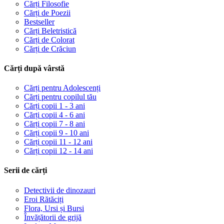
Cărți Filosofie
Cărți de Poezii
Bestseller
Cărți Beletristică
Cărți de Colorat
Cărți de Crăciun
Cărți după vârstă
Cărți pentru Adolescenți
Cărți pentru copilul tău
Cărți copii 1 - 3 ani
Cărți copii 4 - 6 ani
Cărți copii 7 - 8 ani
Cărți copii 9 - 10 ani
Cărți copii 11 - 12 ani
Cărți copii 12 - 14 ani
Serii de cărți
Detectivii de dinozauri
Eroi Rătăciți
Flora, Ursi și Bursi
Învățătorii de grijă