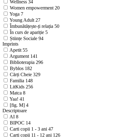
Wellness
34
Women empowerment
20
Yoga
7
Young Adult
27
Îmbunătățește-ți relația
50
În curs de apariție
5
Științe Sociale
94
Imprints
Apetit
55
Argument
141
Biblioterapia
296
Byblos
182
Cărți Cheie
329
Familia
148
LitKids
256
Matca
8
Yaa!
41
[fig. M]
4
Descriptoare
AI
8
BIPOC
14
Carti copii 1 - 3 ani
47
Carti copii 11 - 12 ani
126