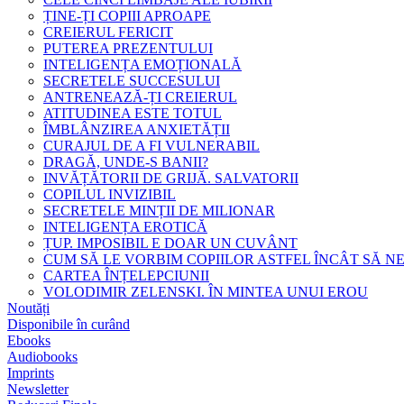
ȚINE-ȚI COPIII APROAPE
CREIERUL FERICIT
PUTEREA PREZENTULUI
INTELIGENȚA EMOȚIONALĂ
SECRETELE SUCCESULUI
ANTRENEAZĂ-ȚI CREIERUL
ATITUDINEA ESTE TOTUL
ÎMBLÂNZIREA ANXIETĂȚII
CURAJUL DE A FI VULNERABIL
DRAGĂ, UNDE-S BANII?
INVĂȚĂTORII DE GRIJĂ. SALVATORII
COPILUL INVIZIBIL
SECRETELE MINȚII DE MILIONAR
INTELIGENȚA EROTICĂ
ȚUP. IMPOSIBIL E DOAR UN CUVÂNT
CUM SĂ LE VORBIM COPIILOR ASTFEL ÎNCÂT SĂ N
CARTEA ÎNȚELEPCIUNII
VOLODIMIR ZELENSKI. ÎN MINTEA UNUI EROU
Noutăți
Disponibile în curând
Ebooks
Audiobooks
Imprints
Newsletter