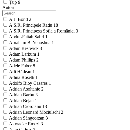
Țup
9
Autori
A.J. Bond
2
A.S.R. Principele Radu
18
A.S.R. Principesa Sofia a României
3
Abdul-Fattah Sabri
1
Abraham B. Yehoshua
1
Adam Bestwick
3
Adam Larkum
1
Adam Phillips
2
Adele Faber
8
Adi Hădean
1
Adina Rosetti
1
Adolfo Bioy Casares
1
Adrian Asoltanie
2
Adrian Barbu
3
Adrian Bejan
1
Adrian Cioroianu
13
Adrian Leonard Mociulschi
2
Adrian Sângeorzan
3
Akwaeke Emezi
3
Alan C. Fox
2