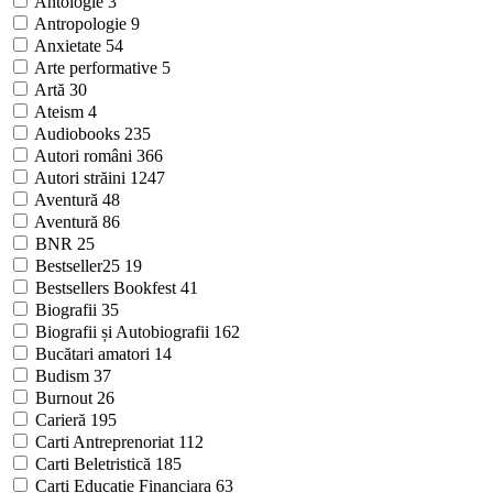
Antologie
3
Antropologie
9
Anxietate
54
Arte performative
5
Artă
30
Ateism
4
Audiobooks
235
Autori români
366
Autori străini
1247
Aventură
48
Aventură
86
BNR
25
Bestseller25
19
Bestsellers Bookfest
41
Biografii
35
Biografii și Autobiografii
162
Bucătari amatori
14
Budism
37
Burnout
26
Carieră
195
Carti Antreprenoriat
112
Carti Beletristică
185
Carti Educatie Financiara
63