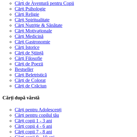
Cărți de Aventură pentru Copii
Cărți Psihologie
Cărți Religie
Cărți Spiritualitate
Cărți Nutriție & Sănătate
Cărți Motivaționale
Cărți Medicină
Cărți Gastronomie
Cărți Istorice
Cărți de Știință
Cărți Filosofie
Cărți de Poezii
Bestseller
Cărți Beletristică
Cărți de Colorat
Cărți de Crăciun
Cărți după vârstă
Cărți pentru Adolescenți
Cărți pentru copilul tău
Cărți copii 1 - 3 ani
Cărți copii 4 - 6 ani
Cărți copii 7 - 8 ani