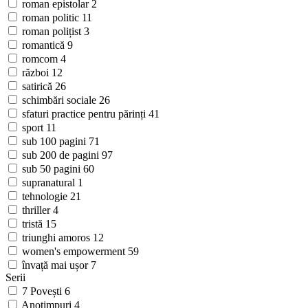
roman epistolar
2
roman politic
11
roman polițist
3
romantică
9
romcom
4
război
12
satirică
26
schimbări sociale
26
sfaturi practice pentru părinți
41
sport
11
sub 100 pagini
71
sub 200 de pagini
97
sub 50 pagini
60
supranatural
1
tehnologie
21
thriller
4
tristă
15
triunghi amoros
12
women's empowerment
59
învață mai ușor
7
Serii
7 Povești
6
Anotimpuri
4