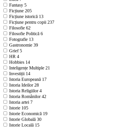
Fantasy
5
Ficțiune
205
Ficțiune istorică
13
Ficțiune pentru copii
237
Filosofie
62
Filosofie Politică
6
Fotografie
13
Gastronomie
39
Grief
5
HR
4
Hobbies
14
Inteligențe Multiple
21
Investiții
14
Istoria Europeană
17
Istoria Ideilor
28
Istoria Religiilor
4
Istoria Românilor
42
Istoria artei
7
Istorie
105
Istorie Economică
19
Istorie Globală
30
Istorie Locală
15