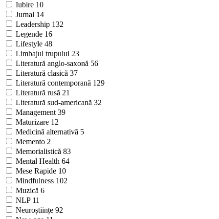
Iubire
10
Jurnal
14
Leadership
132
Legende
16
Lifestyle
48
Limbajul trupului
23
Literatură anglo-saxonă
56
Literatură clasică
37
Literatură contemporană
129
Literatură rusă
21
Literatură sud-americană
32
Management
39
Maturizare
12
Medicină alternativă
5
Memento
2
Memorialistică
83
Mental Health
64
Mese Rapide
10
Mindfulness
102
Muzică
6
NLP
11
Neuroștiințe
92