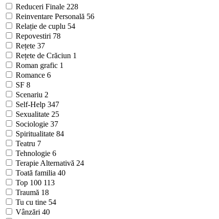
Reduceri Finale
228
Reinventare Personală
56
Relație de cuplu
54
Repovestiri
78
Rețete
37
Rețete de Crăciun
1
Roman grafic
1
Romance
6
SF
8
Scenariu
2
Self-Help
347
Sexualitate
25
Sociologie
37
Spiritualitate
84
Teatru
7
Tehnologie
6
Terapie Alternativă
24
Toată familia
40
Top 100
113
Traumă
18
Tu cu tine
54
Vânzări
40