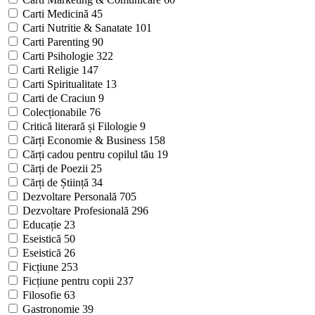
Carti Medicină
45
Carti Nutritie & Sanatate
101
Carti Parenting
90
Carti Psihologie
322
Carti Religie
147
Carti Spiritualitate
13
Carti de Craciun
9
Colecționabile
76
Critică literară și Filologie
9
Cărți Economie & Business
158
Cărți cadou pentru copilul tău
19
Cărți de Poezii
25
Cărți de Știință
34
Dezvoltare Personală
705
Dezvoltare Profesională
296
Educație
23
Eseistică
50
Eseistică
26
Ficțiune
253
Ficțiune pentru copii
237
Filosofie
63
Gastronomie
39