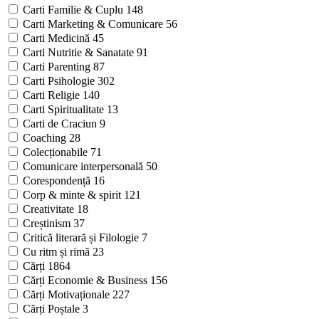
Carti Familie & Cuplu
148
Carti Marketing & Comunicare
56
Carti Medicină
45
Carti Nutritie & Sanatate
91
Carti Parenting
87
Carti Psihologie
302
Carti Religie
140
Carti Spiritualitate
13
Carti de Craciun
9
Coaching
28
Colecționabile
71
Comunicare interpersonală
50
Corespondență
16
Corp & minte & spirit
121
Creativitate
18
Creștinism
37
Critică literară și Filologie
7
Cu ritm și rimă
23
Cărți
1864
Cărți Economie & Business
156
Cărți Motivaționale
227
Cărți Poștale
3