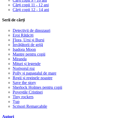
Cărți copii 9 - 10 ani
Cărți copii 11 - 12 ani
Cărți copii 12 - 14 ani
Serii de cărți
Detectivii de dinozauri
Eroi Rătăciți
Flora, Ursi și Bursi
Învățătorii de grijă
Isadora Moon
Mantre pentru copii
Miranda
Mituri și legende
Norișorul roz
Polly și papagalul de mare
Regii și reginele noastre
Save the story
Sherlock Holmes pentru copii
Poveștile Cristinei
Tiny rockers
Țup
Scrisori Remarcabile
Autori