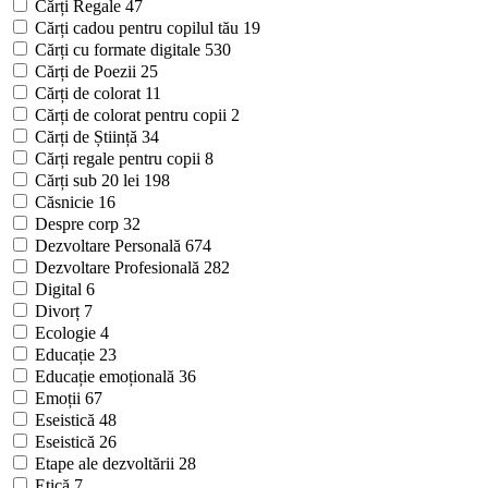
Cărți Regale
47
Cărți cadou pentru copilul tău
19
Cărți cu formate digitale
530
Cărți de Poezii
25
Cărți de colorat
11
Cărți de colorat pentru copii
2
Cărți de Știință
34
Cărți regale pentru copii
8
Cărți sub 20 lei
198
Căsnicie
16
Despre corp
32
Dezvoltare Personală
674
Dezvoltare Profesională
282
Digital
6
Divorț
7
Ecologie
4
Educație
23
Educație emoțională
36
Emoții
67
Eseistică
48
Eseistică
26
Etape ale dezvoltării
28
Etică
7