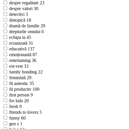
despre regalitate
23
despre valori
30
detectivi
3
distopică
18
dramă de familie
29
drepturile omului
6
echipa ta
45
ecranizată
31
educativă
137
emoționantă
87
entertaining
36
est-vest
33
family bonding
22
feministă
29
fii autentic
35
fii productiv
100
first person
9
for kids
20
fresh
9
friends to lovers
5
funny
60
gen z
1