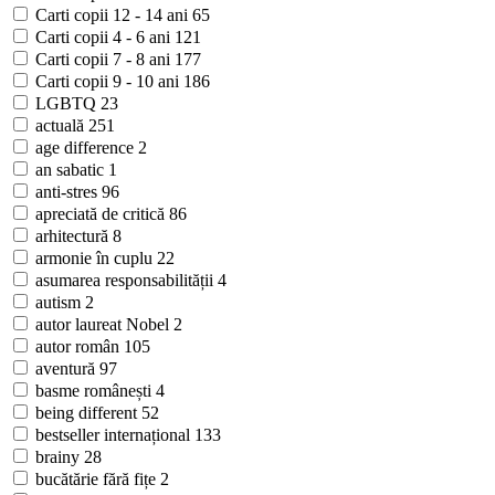
Carti copii 12 - 14 ani
65
Carti copii 4 - 6 ani
121
Carti copii 7 - 8 ani
177
Carti copii 9 - 10 ani
186
LGBTQ
23
actuală
251
age difference
2
an sabatic
1
anti-stres
96
apreciată de critică
86
arhitectură
8
armonie în cuplu
22
asumarea responsabilității
4
autism
2
autor laureat Nobel
2
autor român
105
aventură
97
basme românești
4
being different
52
bestseller internațional
133
brainy
28
bucătărie fără fițe
2