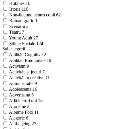
Hobbies
16
Istorie
110
Non-ficțiune pentru copii
62
Roman grafic
1
Scenariu
2
Teatru
7
Young Adult
27
Științe Sociale
124
Subcategorii
Abilități Cognitive
2
Abilități Emoționale
19
Activism
9
Activități și jocuri
7
Activițăți recreative
11
Administrație
9
Adolescență
16
Advertising
6
Află lucruri noi
18
Aforisme
2
Albume Foto
11
Alegorie
6
Anti-ageing
27