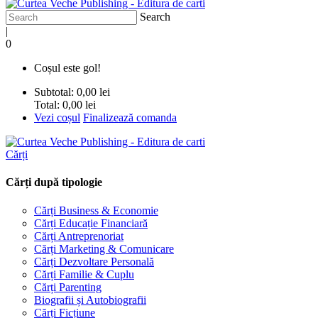
Search
|
0
Coșul este gol!
Subtotal:
0,00 lei
Total:
0,00 lei
Vezi coșul
Finalizează comanda
Cărți
Cărți după tipologie
Cărți Business & Economie
Cărți Educație Financiară
Cărți Antreprenoriat
Cărți Marketing & Comunicare
Cărți Dezvoltare Personală
Cărți Familie & Cuplu
Cărți Parenting
Biografii și Autobiografii
Cărți Ficțiune