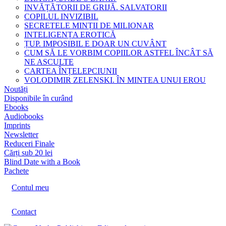
INVĂȚĂTORII DE GRIJĂ. SALVATORII
COPILUL INVIZIBIL
SECRETELE MINȚII DE MILIONAR
INTELIGENȚA EROTICĂ
ȚUP. IMPOSIBIL E DOAR UN CUVÂNT
CUM SĂ LE VORBIM COPIILOR ASTFEL ÎNCÂT SĂ
NE ASCULTE
CARTEA ÎNȚELEPCIUNII
VOLODIMIR ZELENSKI. ÎN MINTEA UNUI EROU
Noutăți
Disponibile în curând
Ebooks
Audiobooks
Imprints
Newsletter
Reduceri Finale
Cărți sub 20 lei
Blind Date with a Book
Pachete
Contul meu
Contact