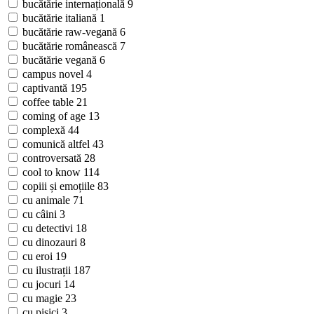
bucătărie internațională
9
bucătărie italiană
1
bucătărie raw-vegană
6
bucătărie românească
7
bucătărie vegană
6
campus novel
4
captivantă
195
coffee table
21
coming of age
13
complexă
44
comunică altfel
43
controversată
28
cool to know
114
copiii și emoțiile
83
cu animale
71
cu câini
3
cu detectivi
18
cu dinozauri
8
cu eroi
19
cu ilustrații
187
cu jocuri
14
cu magie
23
cu pisici
3