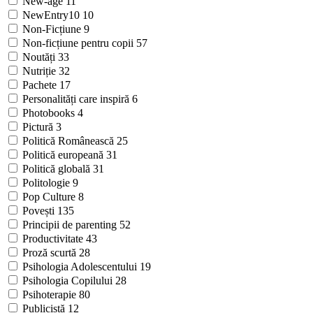
New-age
11
NewEntry10
10
Non-Ficțiune
9
Non-ficțiune pentru copii
57
Noutăți
33
Nutriție
32
Pachete
17
Personalități care inspiră
6
Photobooks
4
Pictură
3
Politică Românească
25
Politică europeană
31
Politică globală
31
Politologie
9
Pop Culture
8
Povești
135
Principii de parenting
52
Productivitate
43
Proză scurtă
28
Psihologia Adolescentului
19
Psihologia Copilului
28
Psihoterapie
80
Publicistă
12