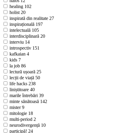
haios
12
healing
102
holist
20
inspirată din realitate
27
inspirațională
197
intelectuală
105
interdisciplinară
20
interviu
14
introspectiv
151
kafkaian
4
kids
7
la job
86
lectură ușoară
25
lecții de viață
50
life hacks
238
liniștitoare
40
marile întrebări
39
minte sănătoasă
142
mister
9
mitologie
18
multi-period
2
neurodivergență
10
participă!
24