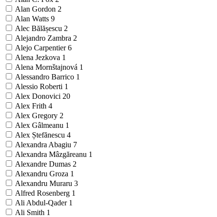
Alan Gordon
2
Alan Watts
9
Alec Bălășescu
2
Alejandro Zambra
2
Alejo Carpentier
6
Alena Jezkova
1
Alena Mornštajnová
1
Alessandro Barrico
1
Alessio Roberti
1
Alex Donovici
20
Alex Frith
4
Alex Gregory
2
Alex Gâlmeanu
1
Alex Ștefănescu
4
Alexandra Abagiu
7
Alexandra Mâzgăreanu
1
Alexandre Dumas
2
Alexandru Groza
1
Alexandru Muraru
3
Alfred Rosenberg
1
Ali Abdul-Qader
1
Ali Smith
1