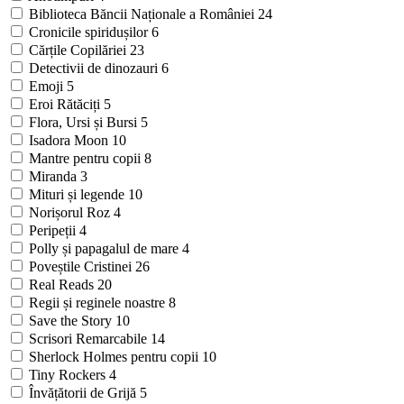
Biblioteca Băncii Naționale a României
24
Cronicile spiridușilor
6
Cărțile Copilăriei
23
Detectivii de dinozauri
6
Emoji
5
Eroi Rătăciți
5
Flora, Ursi și Bursi
5
Isadora Moon
10
Mantre pentru copii
8
Miranda
3
Mituri și legende
10
Norișorul Roz
4
Peripeții
4
Polly și papagalul de mare
4
Poveștile Cristinei
26
Real Reads
20
Regii și reginele noastre
8
Save the Story
10
Scrisori Remarcabile
14
Sherlock Holmes pentru copii
10
Tiny Rockers
4
Învățătorii de Grijă
5