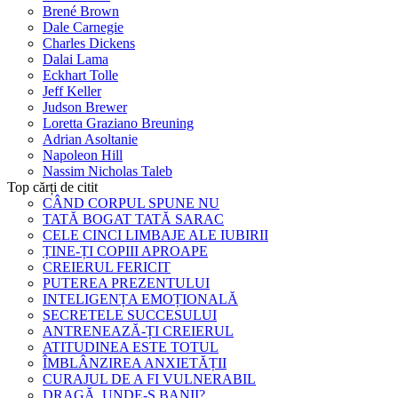
Brené Brown
Dale Carnegie
Charles Dickens
Dalai Lama
Eckhart Tolle
Jeff Keller
Judson Brewer
Loretta Graziano Breuning
Adrian Asoltanie
Napoleon Hill
Nassim Nicholas Taleb
Top cărți de citit
CÂND CORPUL SPUNE NU
TATĂ BOGAT TATĂ SARAC
CELE CINCI LIMBAJE ALE IUBIRII
ȚINE-ȚI COPIII APROAPE
CREIERUL FERICIT
PUTEREA PREZENTULUI
INTELIGENȚA EMOȚIONALĂ
SECRETELE SUCCESULUI
ANTRENEAZĂ-ȚI CREIERUL
ATITUDINEA ESTE TOTUL
ÎMBLÂNZIREA ANXIETĂȚII
CURAJUL DE A FI VULNERABIL
DRAGĂ, UNDE-S BANII?