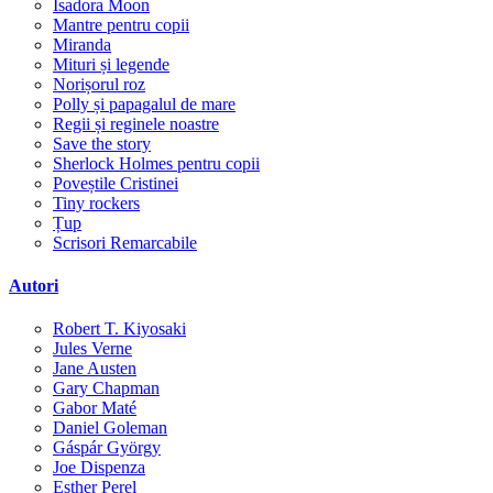
Isadora Moon
Mantre pentru copii
Miranda
Mituri și legende
Norișorul roz
Polly și papagalul de mare
Regii și reginele noastre
Save the story
Sherlock Holmes pentru copii
Poveștile Cristinei
Tiny rockers
Țup
Scrisori Remarcabile
Autori
Robert T. Kiyosaki
Jules Verne
Jane Austen
Gary Chapman
Gabor Maté
Daniel Goleman
Gáspár György
Joe Dispenza
Esther Perel