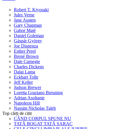
Robert T. Kiyosaki
Jules Verne
Jane Austen
Gary Chapman
Gabor Maté
Daniel Goleman
Gáspár György
Joe Dispenza
Esther Perel
Brené Brown
Dale Carnegie
Charles Dickens
Dalai Lama
Eckhart Tolle
Jeff Keller
Judson Brewer
Loretta Graziano Breuning
Adrian Asoltanie
Napoleon Hill
Nassim Nicholas Taleb
Top cărți de citit
CÂND CORPUL SPUNE NU
TATĂ BOGAT TATĂ SARAC
CELE CINCI LIMBAJE ALE IUBIRII