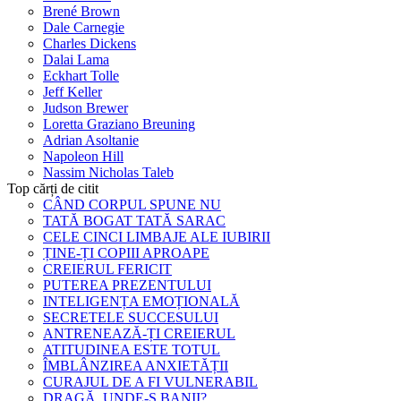
Brené Brown
Dale Carnegie
Charles Dickens
Dalai Lama
Eckhart Tolle
Jeff Keller
Judson Brewer
Loretta Graziano Breuning
Adrian Asoltanie
Napoleon Hill
Nassim Nicholas Taleb
Top cărți de citit
CÂND CORPUL SPUNE NU
TATĂ BOGAT TATĂ SARAC
CELE CINCI LIMBAJE ALE IUBIRII
ȚINE-ȚI COPIII APROAPE
CREIERUL FERICIT
PUTEREA PREZENTULUI
INTELIGENȚA EMOȚIONALĂ
SECRETELE SUCCESULUI
ANTRENEAZĂ-ȚI CREIERUL
ATITUDINEA ESTE TOTUL
ÎMBLÂNZIREA ANXIETĂȚII
CURAJUL DE A FI VULNERABIL
DRAGĂ, UNDE-S BANII?