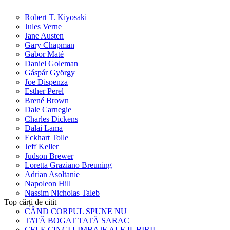
Robert T. Kiyosaki
Jules Verne
Jane Austen
Gary Chapman
Gabor Maté
Daniel Goleman
Gáspár György
Joe Dispenza
Esther Perel
Brené Brown
Dale Carnegie
Charles Dickens
Dalai Lama
Eckhart Tolle
Jeff Keller
Judson Brewer
Loretta Graziano Breuning
Adrian Asoltanie
Napoleon Hill
Nassim Nicholas Taleb
Top cărți de citit
CÂND CORPUL SPUNE NU
TATĂ BOGAT TATĂ SARAC
CELE CINCI LIMBAJE ALE IUBIRII