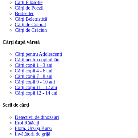
Cărți Filosofie
Cărți de Poezii
Bestseller
Cărți Beletristică
Cărți de Colorat
Cărți de Crăciun
Cărți după vârstă
Cărți pentru Adolescenți
Cărți pentru copilul tău
Cărți copii 1 - 3 ani
Cărți copii 4 - 6 ani
Cărți copii 7 - 8 ani
Cărți copii 9 - 10 ani
Cărți copii 11 - 12 ani
Cărți copii 12 - 14 ani
Serii de cărți
Detectivii de dinozauri
Eroi Rătăciți
Flora, Ursi și Bursi
Învățătorii de grijă