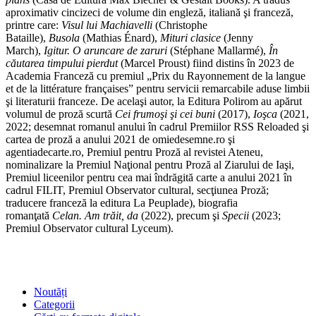
aproximativ cincizeci de volume din engleză, italiană şi franceză,
printre care:
Visul lui Machiavelli
(Christophe
Bataille),
Busola
(Mathias Énard),
Mituri clasice
(Jenny
March),
Igitur. O aruncare de zaruri
(Stéphane Mallarmé),
În
căutarea timpului pierdut
(Marcel Proust) fiind distins în 2023 de
Academia Franceză cu premiul „Prix du Rayonnement de la langue
et de la littérature françaises” pentru servicii remarcabile aduse limbii
şi literaturii franceze. De acelaşi autor, la Editura Polirom au apărut
volumul de proză scurtă
Cei frumoşi şi cei buni
(2017),
Ioşca
(2021,
2022; desemnat romanul anului în cadrul Premiilor RSS Reloaded şi
cartea de proză a anului 2021 de omiedesemne.ro şi
agentiadecarte.ro, Premiul pentru Proză al revistei Ateneu,
nominalizare la Premiul Naţional pentru Proză al Ziarului de Iaşi,
Premiul liceenilor pentru cea mai îndrăgită carte a anului 2021 în
cadrul FILIT, Premiul Observator cultural, secţiunea Proză;
traducere franceză la editura La Peuplade), biografia
romanţată
Celan. Am trăit, da
(2022), precum şi
Specii
(2023;
Premiul Observator cultural Lyceum).
SHOP
Noutăți
Categorii