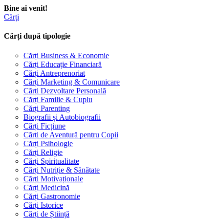
Bine ai venit!
Cărți
Cărți după tipologie
Cărți Business & Economie
Cărți Educație Financiară
Cărți Antreprenoriat
Cărți Marketing & Comunicare
Cărți Dezvoltare Personală
Cărți Familie & Cuplu
Cărți Parenting
Biografii și Autobiografii
Cărți Ficțiune
Cărți de Aventură pentru Copii
Cărți Psihologie
Cărți Religie
Cărți Spiritualitate
Cărți Nutriție & Sănătate
Cărți Motivaționale
Cărți Medicină
Cărți Gastronomie
Cărți Istorice
Cărți de Știință