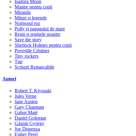
Isadora Moon
Mantre pentru copii
Miranda
Mituri și legende
Norișorul roz
Polly și papagalul de mare
Regii și reginele noastre
Save the story
Sherlock Holmes pentru copii
Poveștile Cristinei
Tiny rockers
Țup
Scrisori Remarcabile
Autori
Robert T. Kiyosaki
Jules Verne
Jane Austen
Gary Chapman
Gabor Maté
Daniel Goleman
Gáspár György
Joe Dispenza
Esther Perel