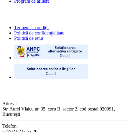
Program de afiliere
POLITICI
Termeni și condiții
Politică de confidențialitate
Politică de retur
CONTACT
Adresa:
Str. Aurel Vlaicu nr. 35, corp B, sector 2, cod poștal 020091,
Bucureşti
Telefon:
(+4)021.222.57.26