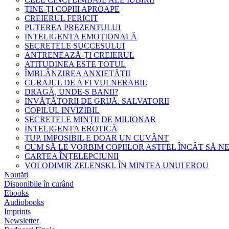
ȚINE-ȚI COPIII APROAPE
CREIERUL FERICIT
PUTEREA PREZENTULUI
INTELIGENȚA EMOȚIONALĂ
SECRETELE SUCCESULUI
ANTRENEAZĂ-ȚI CREIERUL
ATITUDINEA ESTE TOTUL
ÎMBLÂNZIREA ANXIETĂȚII
CURAJUL DE A FI VULNERABIL
DRAGĂ, UNDE-S BANII?
INVĂȚĂTORII DE GRIJĂ. SALVATORII
COPILUL INVIZIBIL
SECRETELE MINȚII DE MILIONAR
INTELIGENȚA EROTICĂ
ȚUP. IMPOSIBIL E DOAR UN CUVÂNT
CUM SĂ LE VORBIM COPIILOR ASTFEL ÎNCÂT SĂ N
CARTEA ÎNȚELEPCIUNII
VOLODIMIR ZELENSKI. ÎN MINTEA UNUI EROU
Noutăți
Disponibile în curând
Ebooks
Audiobooks
Imprints
Newsletter