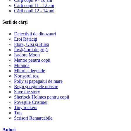
Cărți copii 9 - 10 ani
Cărți copii 11 - 12 ani
Cărți copii 12 - 14 ani
Serii de cărți
Detectivii de dinozauri
Eroi Rătăciți
Flora, Ursi și Bursi
Învățătorii de grijă
Isadora Moon
Mantre pentru copii
Miranda
Mituri și legende
Norișorul roz
Polly și papagalul de mare
Regii și reginele noastre
Save the story
Sherlock Holmes pentru copii
Poveștile Cristinei
Tiny rockers
Țup
Scrisori Remarcabile
Autori