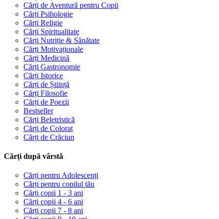
Cărți de Aventură pentru Copii
Cărți Psihologie
Cărți Religie
Cărți Spiritualitate
Cărți Nutriție & Sănătate
Cărți Motivaționale
Cărți Medicină
Cărți Gastronomie
Cărți Istorice
Cărți de Știință
Cărți Filosofie
Cărți de Poezii
Bestseller
Cărți Beletristică
Cărți de Colorat
Cărți de Crăciun
Cărți după vârstă
Cărți pentru Adolescenți
Cărți pentru copilul tău
Cărți copii 1 - 3 ani
Cărți copii 4 - 6 ani
Cărți copii 7 - 8 ani