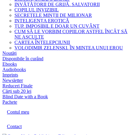
INVĂȚĂTORII DE GRIJĂ. SALVATORII
COPILUL INVIZIBIL
SECRETELE MINȚII DE MILIONAR
INTELIGENȚA EROTICĂ
ȚUP. IMPOSIBIL E DOAR UN CUVÂNT
CUM SĂ LE VORBIM COPIILOR ASTFEL ÎNCÂT SĂ
NE ASCULTE
CARTEA ÎNȚELEPCIUNII
VOLODIMIR ZELENSKI. ÎN MINTEA UNUI EROU
Noutăți
Disponibile în curând
Ebooks
Audiobooks
Imprints
Newsletter
Reduceri Finale
Cărți sub 20 lei
Blind Date with a Book
Pachete
Contul meu
Contact