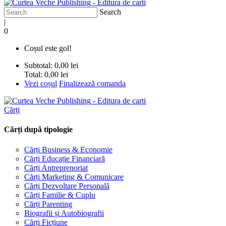
Search
|
0
Coșul este gol!
Subtotal:
0,00 lei
Total:
0,00 lei
Vezi coșul
Finalizează comanda
Cărți
Cărți după tipologie
Cărți Business & Economie
Cărți Educație Financiară
Cărți Antreprenoriat
Cărți Marketing & Comunicare
Cărți Dezvoltare Personală
Cărți Familie & Cuplu
Cărți Parenting
Biografii și Autobiografii
Cărți Ficțiune