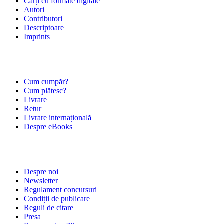
Cărți cu formate digitale
Autori
Contributori
Descriptoare
Imprints
ÎNTREBĂRI FRECVENTE
Cum cumpăr?
Cum plătesc?
Livrare
Retur
Livrare internațională
Despre eBooks
DESPRE NOI
Despre noi
Newsletter
Regulament concursuri
Condiții de publicare
Reguli de citare
Presa