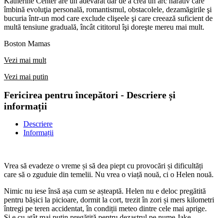
Katherine Center are un adevărat dar de a crea un arc narativ care
îmbină evoluţia personală, romantismul, obstacolele, dezamăgirile şi
bucuria într-un mod care exclude clişeele şi care creează suficient de
multă tensiune graduală, încât cititorul îşi doreşte mereu mai mult.
Boston Mamas
Vezi mai mult
Vezi mai putin
Fericirea pentru începători - Descriere și
informații
Descriere
Informații
Vrea să evadeze o vreme și să dea piept cu provocări și dificultăți
care să o zguduie din temelii. Nu vrea o viață nouă, ci o Helen nouă.
Nimic nu iese însă așa cum se așteaptă. Helen nu e deloc pregătită
pentru bășici la picioare, dormit la cort, trezit în zori și mers kilometri
întregi pe teren accidentat, în condiții meteo dintre cele mai aprige.
Și e cu atât mai puțin pregătită pentru dezastrul pe nume Jake,