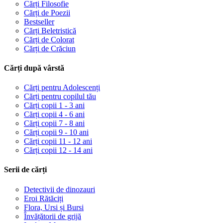
Cărți Filosofie
Cărți de Poezii
Bestseller
Cărți Beletristică
Cărți de Colorat
Cărți de Crăciun
Cărți după vârstă
Cărți pentru Adolescenți
Cărți pentru copilul tău
Cărți copii 1 - 3 ani
Cărți copii 4 - 6 ani
Cărți copii 7 - 8 ani
Cărți copii 9 - 10 ani
Cărți copii 11 - 12 ani
Cărți copii 12 - 14 ani
Serii de cărți
Detectivii de dinozauri
Eroi Rătăciți
Flora, Ursi și Bursi
Învățătorii de grijă