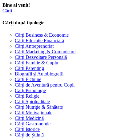
Bine ai venit!
Cărți
Cărți după tipologie
Cărți Business & Economie
Cărți Educație Financiară
Cărți Antreprenoriat
Cărți Marketing & Comunicare
Cărți Dezvoltare Personală
Cărți Familie & Cuplu
Cărți Parenting
Biografii și Autobiografii
Cărți Ficțiune
Cărți de Aventură pentru Copii
Cărți Psihologie
Cărți Religie
Cărți Spiritualitate
Cărți Nutriție & Sănătate
Cărți Motivaționale
Cărți Medicină
Cărți Gastronomie
Cărți Istorice
Cărți de Știință