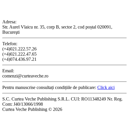
CONTACT
Adresa:
Str. Aurel Vlaicu nr. 35, corp B, sector 2, cod poștal 020091,
Bucureşti
Telefon:
(+4)021.222.57.26
(+4)021.222.47.65
(+4)074.436.97.21
Email:
comenzi@curteaveche.ro
Pentru manuscrise consultați condițiile de publicare:
Click aici
S.C. Curtea Veche Publishing S.R.L. CUI: RO11348249 Nr. Reg.
Com: J40/13066/1998
Curtea Veche Publishing © 2026