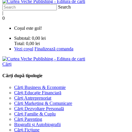
Search
|
0
Coșul este gol!
Subtotal:
0,00 lei
Total:
0,00 lei
Vezi coșul
Finalizează comanda
Cărți
Cărți după tipologie
Cărți Business & Economie
Cărți Educație Financiară
Cărți Antreprenoriat
Cărți Marketing & Comunicare
Cărți Dezvoltare Personală
Cărți Familie & Cuplu
Cărți Parenting
Biografii și Autobiografii
Cărți Ficțiune