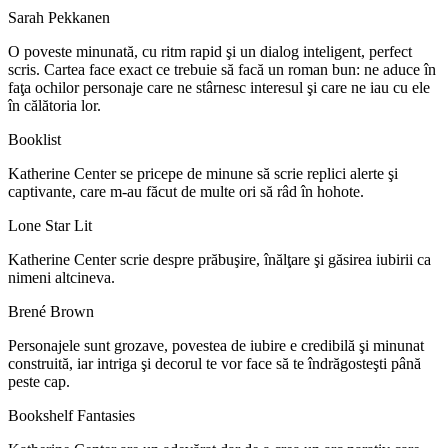
Sarah Pekkanen
O poveste minunată, cu ritm rapid şi un dialog inteligent, perfect
scris. Cartea face exact ce trebuie să facă un roman bun: ne aduce în
faţa ochilor personaje care ne stârnesc interesul şi care ne iau cu ele
în călătoria lor.
Booklist
Katherine Center se pricepe de minune să scrie replici alerte şi
captivante, care m-au făcut de multe ori să râd în hohote.
Lone Star Lit
Katherine Center scrie despre prăbuşire, înălţare şi găsirea iubirii ca
nimeni altcineva.
Brené Brown
Personajele sunt grozave, povestea de iubire e credibilă şi minunat
construită, iar intriga şi decorul te vor face să te îndrăgosteşti până
peste cap.
Bookshelf Fantasies