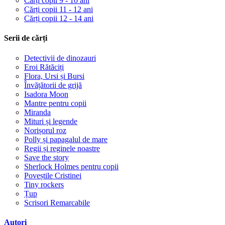
Cărți copii 9 - 10 ani
Cărți copii 11 - 12 ani
Cărți copii 12 - 14 ani
Serii de cărți
Detectivii de dinozauri
Eroi Rătăciți
Flora, Ursi și Bursi
Învățătorii de grijă
Isadora Moon
Mantre pentru copii
Miranda
Mituri și legende
Norișorul roz
Polly și papagalul de mare
Regii și reginele noastre
Save the story
Sherlock Holmes pentru copii
Poveștile Cristinei
Tiny rockers
Țup
Scrisori Remarcabile
Autori