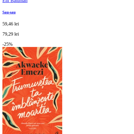
Elif Batuman
Sau-sau
59,46 lei
79,29 lei
-25%