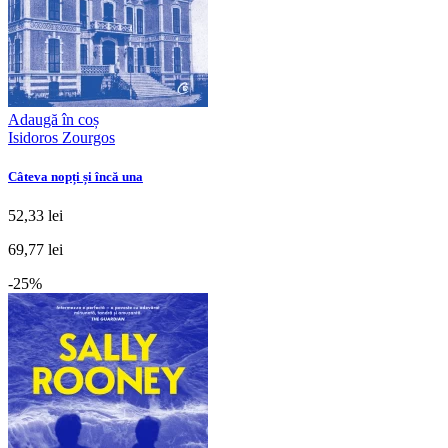
Adaugă în coș
Isidoros Zourgos
Câteva nopți și încă una
52,33 lei
69,77 lei
-25%