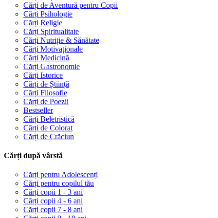
Cărți de Aventură pentru Copii
Cărți Psihologie
Cărți Religie
Cărți Spiritualitate
Cărți Nutriție & Sănătate
Cărți Motivaționale
Cărți Medicină
Cărți Gastronomie
Cărți Istorice
Cărți de Știință
Cărți Filosofie
Cărți de Poezii
Bestseller
Cărți Beletristică
Cărți de Colorat
Cărți de Crăciun
Cărți după vârstă
Cărți pentru Adolescenți
Cărți pentru copilul tău
Cărți copii 1 - 3 ani
Cărți copii 4 - 6 ani
Cărți copii 7 - 8 ani