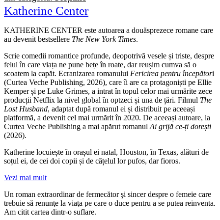
Katherine Center
KATHERINE CENTER este autoarea a douăsprezece romane care
au devenit bestsellere
The New York Times
.
Scrie comedii romantice profunde, deopotrivă vesele și triste, despre
felul în care viața ne pune bețe în roate, dar reușim cumva să o
scoatem la capăt. Ecranizarea romanului
Fericirea pentru începător
i
(Curtea Veche Publishing, 2026), care îi are ca protagoniști pe Ellie
Kemper și pe Luke Grimes, a intrat în topul celor mai urmărite zece
producții Netflix la nivel global în optzeci și una de țări. Filmul
The
Lost Husband
, adaptat după romanul ei și distribuit pe aceeași
platformă, a devenit cel mai urmărit în 2020. De aceeași autoare, la
Curtea Veche Publishing a mai apărut romanul
Ai grijă ce-ți dorești
(2026).
Katherine locuiește în orașul ei natal, Houston, în Texas, alături de
soțul ei, de cei doi copii și de cățelul lor pufos, dar fioros.
Vezi mai mult
Un roman extraordinar de fermecător şi sincer despre o femeie care
trebuie să renunţe la viaţa pe care o duce pentru a se putea reinventa.
Am citit cartea dintr-o suflare.