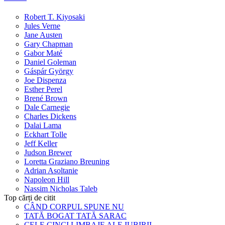
Robert T. Kiyosaki
Jules Verne
Jane Austen
Gary Chapman
Gabor Maté
Daniel Goleman
Gáspár György
Joe Dispenza
Esther Perel
Brené Brown
Dale Carnegie
Charles Dickens
Dalai Lama
Eckhart Tolle
Jeff Keller
Judson Brewer
Loretta Graziano Breuning
Adrian Asoltanie
Napoleon Hill
Nassim Nicholas Taleb
Top cărți de citit
CÂND CORPUL SPUNE NU
TATĂ BOGAT TATĂ SARAC
CELE CINCI LIMBAJE ALE IUBIRII