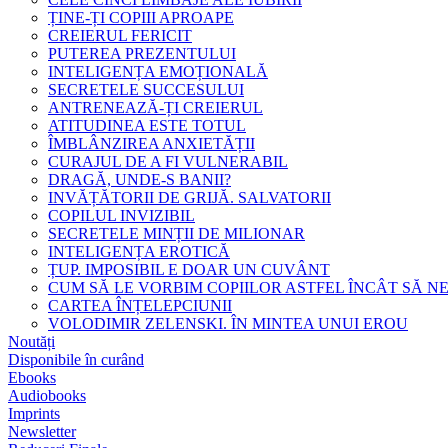
ȚINE-ȚI COPIII APROAPE
CREIERUL FERICIT
PUTEREA PREZENTULUI
INTELIGENȚA EMOȚIONALĂ
SECRETELE SUCCESULUI
ANTRENEAZĂ-ȚI CREIERUL
ATITUDINEA ESTE TOTUL
ÎMBLÂNZIREA ANXIETĂȚII
CURAJUL DE A FI VULNERABIL
DRAGĂ, UNDE-S BANII?
INVĂȚĂTORII DE GRIJĂ. SALVATORII
COPILUL INVIZIBIL
SECRETELE MINȚII DE MILIONAR
INTELIGENȚA EROTICĂ
ȚUP. IMPOSIBIL E DOAR UN CUVÂNT
CUM SĂ LE VORBIM COPIILOR ASTFEL ÎNCÂT SĂ N
CARTEA ÎNȚELEPCIUNII
VOLODIMIR ZELENSKI. ÎN MINTEA UNUI EROU
Noutăți
Disponibile în curând
Ebooks
Audiobooks
Imprints
Newsletter