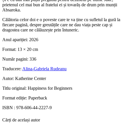
prietenul cel mai bun al fratelui ei și tovarăș de drum prin munții
Absaroka.
Călătoria celor doi e o poveste care te va ține cu sufletul la gură la
fiecare pagină, despre greutățile care ne dau viața peste cap și
dragostea care ne călăuzește prin întuneric.
Anul apariției:
2026
Format:
13 × 20 cm
Număr pagini:
336
Traducere:
Alina-Gabriela Rudeanu
Autor:
Katherine Center
Titlu original:
Happiness for Beginners
Format ediție:
Paperback
ISBN :
978-606-44-2227-9
Cărți de același autor