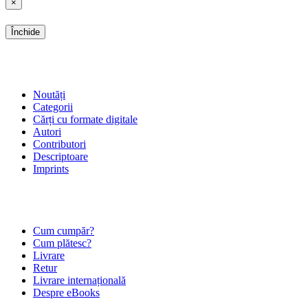
×
Închide
SHOP
Noutăți
Categorii
Cărți cu formate digitale
Autori
Contributori
Descriptoare
Imprints
ÎNTREBĂRI FRECVENTE
Cum cumpăr?
Cum plătesc?
Livrare
Retur
Livrare internațională
Despre eBooks