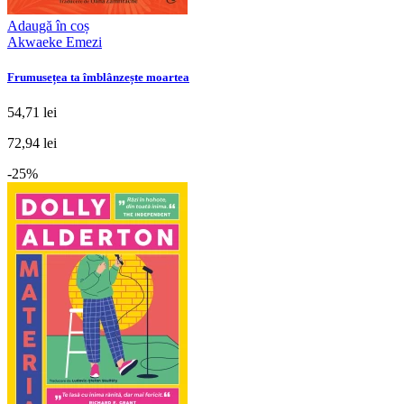
Adaugă în coș
Akwaeke Emezi
Frumusețea ta îmblânzește moartea
54,71 lei
72,94 lei
-25%