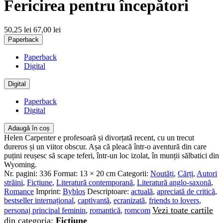
Fericirea pentru începători
50,25 lei
67,00 lei
Paperback
Paperback
Digital
Digital
Paperback
Digital
Adaugă în coș
Helen Carpenter e profesoară și divorțată recent, cu un trecut
dureros și un viitor obscur. Așa că pleacă într-o aventură din care
puțini reușesc să scape teferi, într-un loc izolat, în munții sălbatici din
Wyoming.
Nr. pagini:
336
Format:
13 × 20 cm
Categorii:
Noutăți
,
Cărți
,
Autori
străini
,
Ficțiune
,
Literatură contemporană
,
Literatură anglo-saxonă
,
Romance
Imprint:
Byblos
Descriptoare:
actuală
,
apreciată de critică
,
bestseller internațional
,
captivantă
,
ecranizată
,
friends to lovers
,
Vezi toate cartile
personaj principal feminin
,
romantică
,
romcom
din categoria:
Ficțiune