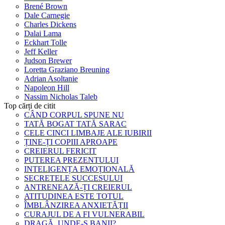
Brené Brown
Dale Carnegie
Charles Dickens
Dalai Lama
Eckhart Tolle
Jeff Keller
Judson Brewer
Loretta Graziano Breuning
Adrian Asoltanie
Napoleon Hill
Nassim Nicholas Taleb
Top cărți de citit
CÂND CORPUL SPUNE NU
TATĂ BOGAT TATĂ SARAC
CELE CINCI LIMBAJE ALE IUBIRII
ȚINE-ȚI COPIII APROAPE
CREIERUL FERICIT
PUTEREA PREZENTULUI
INTELIGENȚA EMOȚIONALĂ
SECRETELE SUCCESULUI
ANTRENEAZĂ-ȚI CREIERUL
ATITUDINEA ESTE TOTUL
ÎMBLÂNZIREA ANXIETĂȚII
CURAJUL DE A FI VULNERABIL
DRAGĂ, UNDE-S BANII?