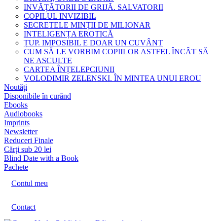
INVĂȚĂTORII DE GRIJĂ. SALVATORII
COPILUL INVIZIBIL
SECRETELE MINȚII DE MILIONAR
INTELIGENȚA EROTICĂ
ȚUP. IMPOSIBIL E DOAR UN CUVÂNT
CUM SĂ LE VORBIM COPIILOR ASTFEL ÎNCÂT SĂ
NE ASCULTE
CARTEA ÎNȚELEPCIUNII
VOLODIMIR ZELENSKI. ÎN MINTEA UNUI EROU
Noutăți
Disponibile în curând
Ebooks
Audiobooks
Imprints
Newsletter
Reduceri Finale
Cărți sub 20 lei
Blind Date with a Book
Pachete
Contul meu
Contact