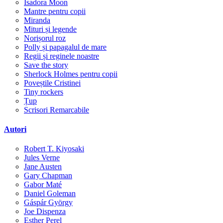
Isadora Moon
Mantre pentru copii
Miranda
Mituri și legende
Norișorul roz
Polly și papagalul de mare
Regii și reginele noastre
Save the story
Sherlock Holmes pentru copii
Poveștile Cristinei
Tiny rockers
Țup
Scrisori Remarcabile
Autori
Robert T. Kiyosaki
Jules Verne
Jane Austen
Gary Chapman
Gabor Maté
Daniel Goleman
Gáspár György
Joe Dispenza
Esther Perel