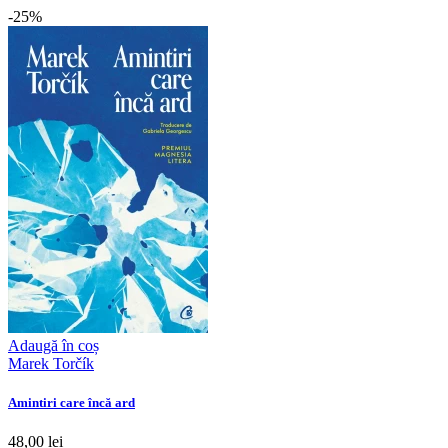
-25%
Adaugă în coș
Marek Torčík
Amintiri care încă ard
48,00 lei