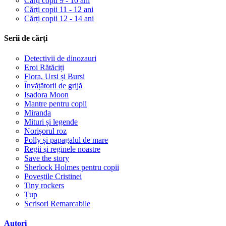
Cărți copii 9 - 10 ani
Cărți copii 11 - 12 ani
Cărți copii 12 - 14 ani
Serii de cărți
Detectivii de dinozauri
Eroi Rătăciți
Flora, Ursi și Bursi
Învățătorii de grijă
Isadora Moon
Mantre pentru copii
Miranda
Mituri și legende
Norișorul roz
Polly și papagalul de mare
Regii și reginele noastre
Save the story
Sherlock Holmes pentru copii
Poveștile Cristinei
Tiny rockers
Țup
Scrisori Remarcabile
Autori