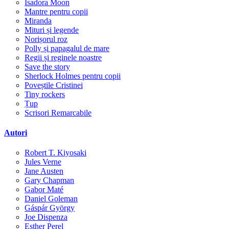
Isadora Moon
Mantre pentru copii
Miranda
Mituri și legende
Norișorul roz
Polly și papagalul de mare
Regii și reginele noastre
Save the story
Sherlock Holmes pentru copii
Poveștile Cristinei
Tiny rockers
Țup
Scrisori Remarcabile
Autori
Robert T. Kiyosaki
Jules Verne
Jane Austen
Gary Chapman
Gabor Maté
Daniel Goleman
Gáspár György
Joe Dispenza
Esther Perel