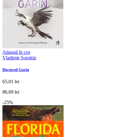
Adaugă în coș
Vladimir Sorokin
Doctorul Garin
65,01 lei
86,69 lei
-25%