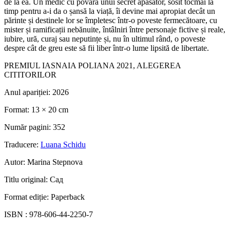
de la ea. Un medic cu povara unui secret apăsător, sosit tocmai la
timp pentru a-i da o șansă la viață, îi devine mai apropiat decât un
părinte și destinele lor se împletesc într-o poveste fermecătoare, cu
mister și ramificații nebănuite, întâlniri între personaje fictive și reale,
iubire, ură, curaj sau neputințe și, nu în ultimul rând, o poveste
despre cât de greu este să fii liber într-o lume lipsită de libertate.
PREMIUL IASNAIA POLIANA 2021, ALEGEREA
CITITORILOR
Anul apariției:
2026
Format:
13 × 20 cm
Număr pagini:
352
Traducere:
Luana Schidu
Autor:
Marina Stepnova
Titlu original:
Сад
Format ediție:
Paperback
ISBN :
978-606-44-2250-7