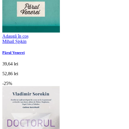
Adaugă în coș
Mihail Șișkin
Părul Venerei
39,64 lei
52,86 lei
-25%