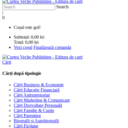
Search
|
0
Coșul este gol!
Subtotal:
0,00 lei
Total:
0,00 lei
Vezi coșul
Finalizează comanda
Cărți
Cărți după tipologie
Cărți Business & Economie
Cărți Educație Financiară
Cărți Antreprenoriat
Cărți Marketing & Comunicare
Cărți Dezvoltare Personală
Cărți Familie & Cuplu
Cărți Parenting
Biografii și Autobiografii
Cărți Ficțiune