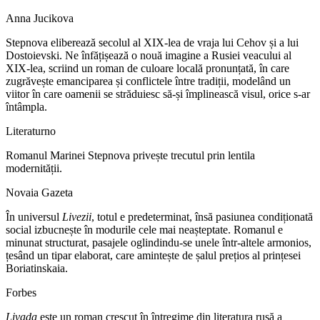
Anna Jucikova
Stepnova eliberează secolul al XIX‑lea de vraja lui Cehov și a lui
Dostoievski. Ne înfățișează o nouă imagine a Rusiei veacului al
XIX-lea, scriind un roman de culoare locală pronunțată, în care
zugrăvește emanciparea și conflictele între tradiții, modelând un
viitor în care oamenii se străduiesc să-și împlinească visul, orice s-ar
întâmpla.
Literaturno
Romanul Marinei Stepnova privește trecutul prin lentila
modernității.
Novaia Gazeta
În universul
Livezii
, totul e predeterminat, însă pasiunea condiționată
social izbucnește în modurile cele mai neașteptate. Romanul e
minunat structurat, pasajele oglindindu-se unele într-altele armonios,
țesând un tipar elaborat, care amintește de șalul prețios al prințesei
Boriatinskaia.
Forbes
Livada
este un roman crescut în întregime din literatura rusă a