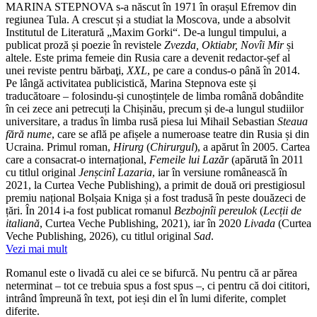
MARINA STEPNOVA s-a născut în 1971 în orașul Efremov din
regiunea Tula. A crescut și a studiat la Moscova, unde a absolvit
Institutul de Literatură „Maxim Gorki“. De-a lungul timpului, a
publicat proză și poezie în revistele
Zvezda, Oktiabr, Novîi Mir
și
altele. Este prima femeie din Rusia care a devenit redactor-șef al
unei reviste pentru bărbaţi,
XXL
, pe care a condus-o până în 2014.
Pe lângă activitatea publicistică, Marina Stepnova este și
traducătoare – folosindu-și cunoștințele de limba română dobândite
în cei zece ani petrecuți la Chișinău, precum și de-a lungul studiilor
universitare, a tradus în limba rusă piesa lui Mihail Sebastian
Steaua
fără nume
, care se află pe afișele a numeroase teatre din Rusia și din
Ucraina. Primul roman,
Hirurg
(
Chirurgul
), a apărut în 2005. Cartea
care a consacrat-o internațional,
Femeile lui Lazăr
(apărută în 2011
cu titlul original
Jenșcinî Lazaria
, iar în versiune românească în
2021, la Curtea Veche Publishing), a primit de două ori prestigiosul
premiu național Bolșaia Kniga și a fost tradusă în peste douăzeci de
țări. În 2014 i-a fost publicat romanul
Bezbojnîi pereulok
(
Lecții de
italiană
, Curtea Veche Publishing, 2021), iar în 2020
Livada
(Curtea
Veche Publishing, 2026), cu titlul original
Sad
.
Vezi mai mult
Romanul este o livadă cu alei ce se bifurcă. Nu pentru că ar părea
neterminat – tot ce trebuia spus a fost spus –, ci pentru că doi cititori,
intrând împreună în text, pot ieși din el în lumi diferite, complet
diferite.