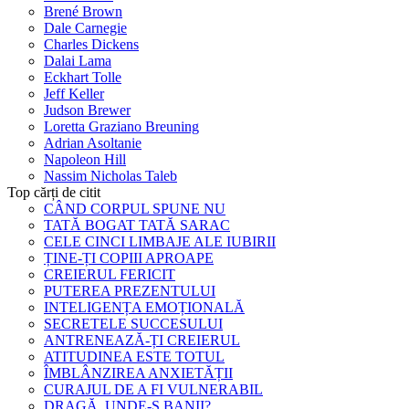
Brené Brown
Dale Carnegie
Charles Dickens
Dalai Lama
Eckhart Tolle
Jeff Keller
Judson Brewer
Loretta Graziano Breuning
Adrian Asoltanie
Napoleon Hill
Nassim Nicholas Taleb
Top cărți de citit
CÂND CORPUL SPUNE NU
TATĂ BOGAT TATĂ SARAC
CELE CINCI LIMBAJE ALE IUBIRII
ȚINE-ȚI COPIII APROAPE
CREIERUL FERICIT
PUTEREA PREZENTULUI
INTELIGENȚA EMOȚIONALĂ
SECRETELE SUCCESULUI
ANTRENEAZĂ-ȚI CREIERUL
ATITUDINEA ESTE TOTUL
ÎMBLÂNZIREA ANXIETĂȚII
CURAJUL DE A FI VULNERABIL
DRAGĂ, UNDE-S BANII?