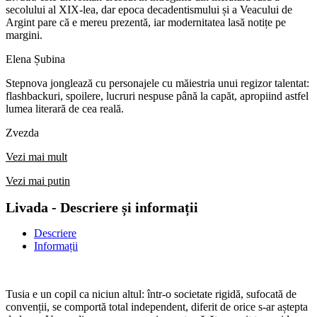
secolului al XIX-lea, dar epoca decadentismului și a Veacului de
Argint pare că e mereu prezentă, iar modernitatea lasă notițe pe
margini.
Elena Șubina
Stepnova jonglează cu personajele cu măiestria unui regizor talentat:
flashbackuri, spoilere, lucruri nespuse până la capăt, apropiind astfel
lumea literară de cea reală.
Zvezda
Vezi mai mult
Vezi mai putin
Livada - Descriere și informații
Descriere
Informații
Tusia e un copil ca niciun altul: într-o societate rigidă, sufocată de
convenții, se comportă total independent, diferit de orice s-ar aștepta