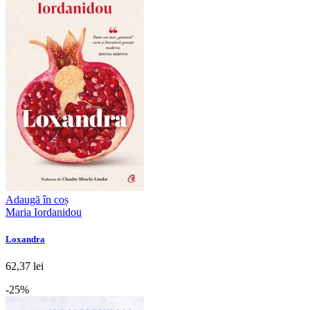
Adaugă în coș
Maria Iordanidou
Loxandra
62,37 lei
-25%