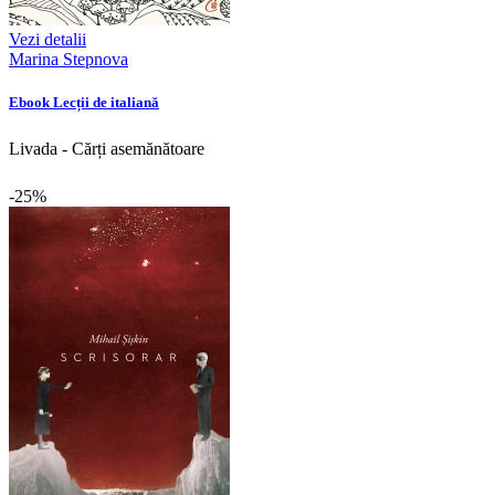
Vezi detalii
Marina Stepnova
Ebook Lecții de italiană
Livada - Cărți asemănătoare
-25%