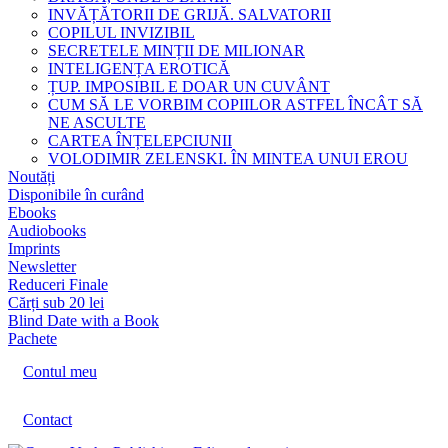
INVĂȚĂTORII DE GRIJĂ. SALVATORII
COPILUL INVIZIBIL
SECRETELE MINȚII DE MILIONAR
INTELIGENȚA EROTICĂ
ȚUP. IMPOSIBIL E DOAR UN CUVÂNT
CUM SĂ LE VORBIM COPIILOR ASTFEL ÎNCÂT SĂ
NE ASCULTE
CARTEA ÎNȚELEPCIUNII
VOLODIMIR ZELENSKI. ÎN MINTEA UNUI EROU
Noutăți
Disponibile în curând
Ebooks
Audiobooks
Imprints
Newsletter
Reduceri Finale
Cărți sub 20 lei
Blind Date with a Book
Pachete
Contul meu
Contact