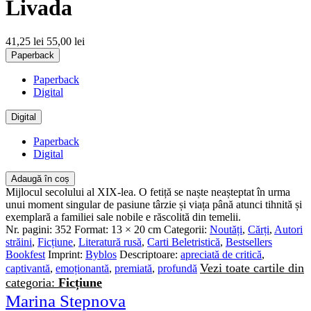
Livada
41,25 lei
55,00 lei
Paperback
Paperback
Digital
Digital
Paperback
Digital
Adaugă în coș
Mijlocul secolului al XIX-lea. O fetiță se naște neașteptat în urma
unui moment singular de pasiune târzie și viața până atunci tihnită și
exemplară a familiei sale nobile e răscolită din temelii.
Nr. pagini:
352
Format:
13 × 20 cm
Categorii:
Noutăți
,
Cărți
,
Autori
străini
,
Ficțiune
,
Literatură rusă
,
Carti Beletristică
,
Bestsellers
Bookfest
Imprint:
Byblos
Descriptoare:
apreciată de critică
,
Vezi toate cartile din
captivantă
,
emoționantă
,
premiată
,
profundă
categoria:
Ficțiune
Marina Stepnova