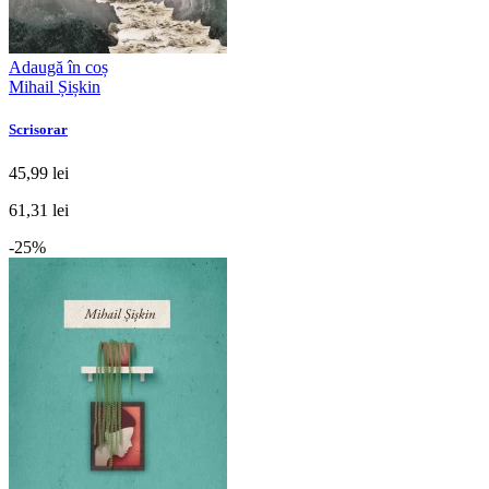
Adaugă în coș
Mihail Șișkin
Scrisorar
45,99 lei
61,31 lei
-25%