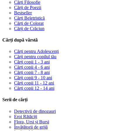
Cărți Filosofie
Cărți de Poezii
Bestseller
Cărți Beletristică
Cărți de Colorat
Cărți de Crăciun
Cărți după vârstă
Cărți pentru Adolescenți
Cărți pentru copilul tău
Cărți copii 1 - 3 ani
Cărți copii 4 - 6 ani
Cărți copii 7 - 8 ani
Cărți copii 9 - 10 ani
Cărți copii 11 - 12 ani
Cărți copii 12 - 14 ani
Serii de cărți
Detectivii de dinozauri
Eroi Rătăciți
Flora, Ursi și Bursi
Învățătorii de grijă