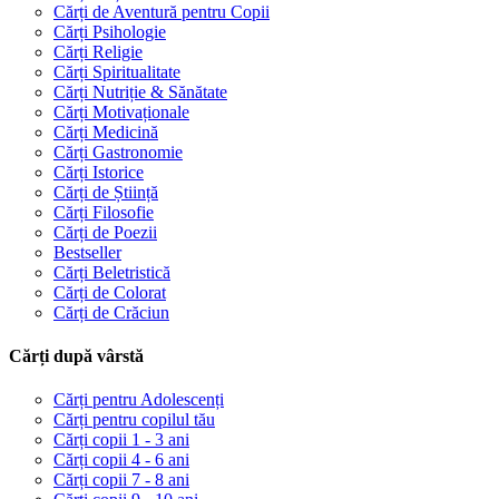
Cărți de Aventură pentru Copii
Cărți Psihologie
Cărți Religie
Cărți Spiritualitate
Cărți Nutriție & Sănătate
Cărți Motivaționale
Cărți Medicină
Cărți Gastronomie
Cărți Istorice
Cărți de Știință
Cărți Filosofie
Cărți de Poezii
Bestseller
Cărți Beletristică
Cărți de Colorat
Cărți de Crăciun
Cărți după vârstă
Cărți pentru Adolescenți
Cărți pentru copilul tău
Cărți copii 1 - 3 ani
Cărți copii 4 - 6 ani
Cărți copii 7 - 8 ani