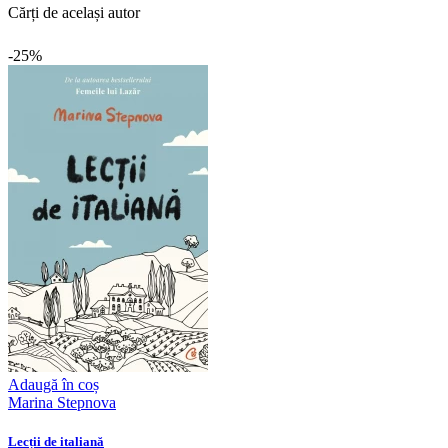
Cărți de același autor
-25%
Adaugă în coș
Marina Stepnova
Lecții de italiană