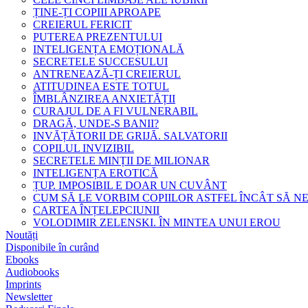
ȚINE-ȚI COPIII APROAPE
CREIERUL FERICIT
PUTEREA PREZENTULUI
INTELIGENȚA EMOȚIONALĂ
SECRETELE SUCCESULUI
ANTRENEAZĂ-ȚI CREIERUL
ATITUDINEA ESTE TOTUL
ÎMBLÂNZIREA ANXIETĂȚII
CURAJUL DE A FI VULNERABIL
DRAGĂ, UNDE-S BANII?
INVĂȚĂTORII DE GRIJĂ. SALVATORII
COPILUL INVIZIBIL
SECRETELE MINȚII DE MILIONAR
INTELIGENȚA EROTICĂ
ȚUP. IMPOSIBIL E DOAR UN CUVÂNT
CUM SĂ LE VORBIM COPIILOR ASTFEL ÎNCÂT SĂ N
CARTEA ÎNȚELEPCIUNII
VOLODIMIR ZELENSKI. ÎN MINTEA UNUI EROU
Noutăți
Disponibile în curând
Ebooks
Audiobooks
Imprints
Newsletter