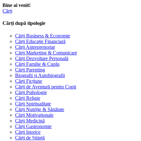
Bine ai venit!
Cărți
Cărți după tipologie
Cărți Business & Economie
Cărți Educație Financiară
Cărți Antreprenoriat
Cărți Marketing & Comunicare
Cărți Dezvoltare Personală
Cărți Familie & Cuplu
Cărți Parenting
Biografii și Autobiografii
Cărți Ficțiune
Cărți de Aventură pentru Copii
Cărți Psihologie
Cărți Religie
Cărți Spiritualitate
Cărți Nutriție & Sănătate
Cărți Motivaționale
Cărți Medicină
Cărți Gastronomie
Cărți Istorice
Cărți de Știință