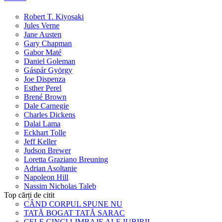
Robert T. Kiyosaki
Jules Verne
Jane Austen
Gary Chapman
Gabor Maté
Daniel Goleman
Gáspár György
Joe Dispenza
Esther Perel
Brené Brown
Dale Carnegie
Charles Dickens
Dalai Lama
Eckhart Tolle
Jeff Keller
Judson Brewer
Loretta Graziano Breuning
Adrian Asoltanie
Napoleon Hill
Nassim Nicholas Taleb
Top cărți de citit
CÂND CORPUL SPUNE NU
TATĂ BOGAT TATĂ SARAC
CELE CINCI LIMBAJE ALE IUBIRII