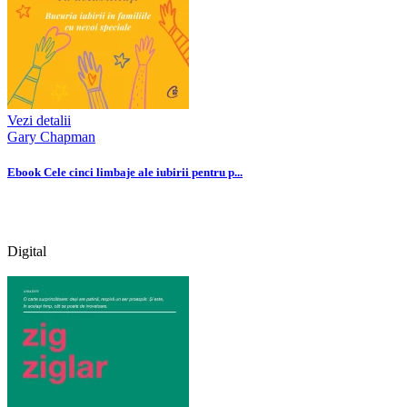
Vezi detalii
Gary Chapman
Ebook Cele cinci limbaje ale iubirii pentru p...
Digital