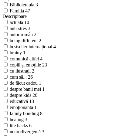
Biblioterapia
3
Familia
47
Descriptoare
actuală
10
anti-stres
3
autor român
2
being different
2
bestseller internațional
4
brainy
1
comunică altfel
4
copiii și emoțiile
23
cu ilustrații
2
cum să...
26
de făcut cadou
1
despre banii mei
1
despre kids
26
educativă
13
emoționantă
1
family bonding
8
healing
3
life hacks
6
neurodivergență
3