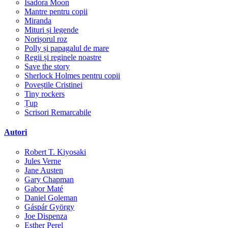
Isadora Moon
Mantre pentru copii
Miranda
Mituri și legende
Norișorul roz
Polly și papagalul de mare
Regii și reginele noastre
Save the story
Sherlock Holmes pentru copii
Poveștile Cristinei
Tiny rockers
Țup
Scrisori Remarcabile
Autori
Robert T. Kiyosaki
Jules Verne
Jane Austen
Gary Chapman
Gabor Maté
Daniel Goleman
Gáspár György
Joe Dispenza
Esther Perel