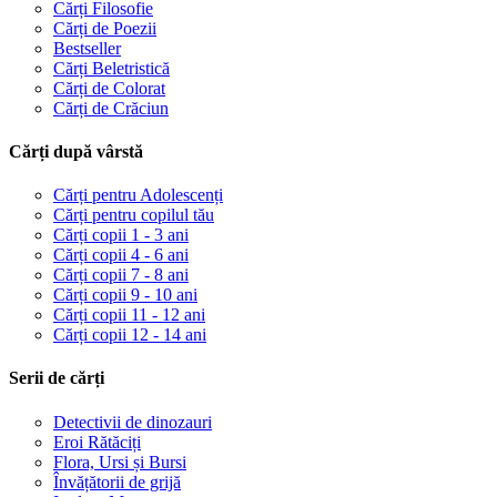
Cărți Filosofie
Cărți de Poezii
Bestseller
Cărți Beletristică
Cărți de Colorat
Cărți de Crăciun
Cărți după vârstă
Cărți pentru Adolescenți
Cărți pentru copilul tău
Cărți copii 1 - 3 ani
Cărți copii 4 - 6 ani
Cărți copii 7 - 8 ani
Cărți copii 9 - 10 ani
Cărți copii 11 - 12 ani
Cărți copii 12 - 14 ani
Serii de cărți
Detectivii de dinozauri
Eroi Rătăciți
Flora, Ursi și Bursi
Învățătorii de grijă