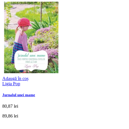
Adaugă în coș
Ligia Pop
Jurnalul unei mame
80,87 lei
89,86 lei