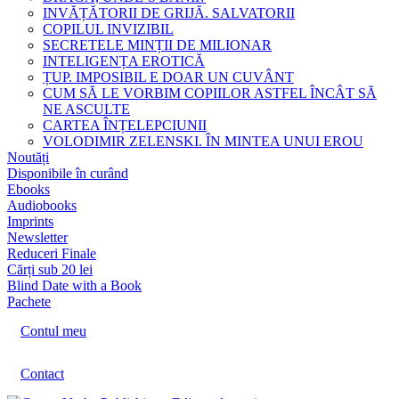
INVĂȚĂTORII DE GRIJĂ. SALVATORII
COPILUL INVIZIBIL
SECRETELE MINȚII DE MILIONAR
INTELIGENȚA EROTICĂ
ȚUP. IMPOSIBIL E DOAR UN CUVÂNT
CUM SĂ LE VORBIM COPIILOR ASTFEL ÎNCÂT SĂ
NE ASCULTE
CARTEA ÎNȚELEPCIUNII
VOLODIMIR ZELENSKI. ÎN MINTEA UNUI EROU
Noutăți
Disponibile în curând
Ebooks
Audiobooks
Imprints
Newsletter
Reduceri Finale
Cărți sub 20 lei
Blind Date with a Book
Pachete
Contul meu
Contact