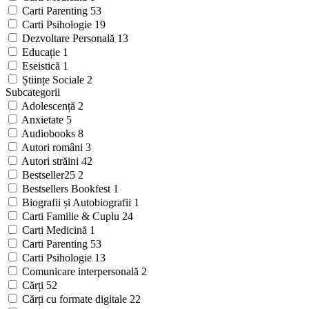
Carti Parenting
53
Carti Psihologie
19
Dezvoltare Personală
13
Educație
1
Eseistică
1
Științe Sociale
2
Subcategorii
Adolescență
2
Anxietate
5
Audiobooks
8
Autori români
3
Autori străini
42
Bestseller25
2
Bestsellers Bookfest
1
Biografii și Autobiografii
1
Carti Familie & Cuplu
24
Carti Medicină
1
Carti Parenting
53
Carti Psihologie
13
Comunicare interpersonală
2
Cărți
52
Cărți cu formate digitale
22