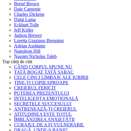
Brené Brown
Dale Carnegie
Charles Dickens
Dalai Lama
Eckhart Tolle
Jeff Keller
Judson Brewer
Loretta Graziano Breuning
Adrian Asoltanie
Napoleon Hill
Nassim Nicholas Taleb
Top cărți de citit
CÂND CORPUL SPUNE NU
TATĂ BOGAT TATĂ SARAC
CELE CINCI LIMBAJE ALE IUBIRII
ȚINE-ȚI COPIII APROAPE
CREIERUL FERICIT
PUTEREA PREZENTULUI
INTELIGENȚA EMOȚIONALĂ
SECRETELE SUCCESULUI
ANTRENEAZĂ-ȚI CREIERUL
ATITUDINEA ESTE TOTUL
ÎMBLÂNZIREA ANXIETĂȚII
CURAJUL DE A FI VULNERABIL
DRAGĂ, UNDE-S BANII?