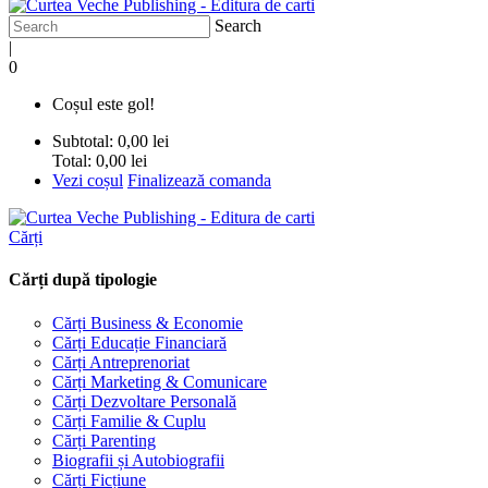
Search
|
0
Coșul este gol!
Subtotal:
0,00 lei
Total:
0,00 lei
Vezi coșul
Finalizează comanda
Cărți
Cărți după tipologie
Cărți Business & Economie
Cărți Educație Financiară
Cărți Antreprenoriat
Cărți Marketing & Comunicare
Cărți Dezvoltare Personală
Cărți Familie & Cuplu
Cărți Parenting
Biografii și Autobiografii
Cărți Ficțiune