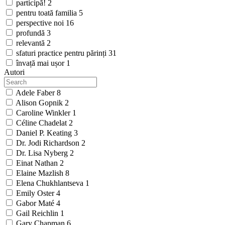
participă!
2
pentru toată familia
5
perspective noi
16
profundă
3
relevantă
2
sfaturi practice pentru părinți
31
învață mai ușor
1
Autori
Adele Faber
8
Alison Gopnik
2
Caroline Winkler
1
Céline Chadelat
2
Daniel P. Keating
3
Dr. Jodi Richardson
2
Dr. Lisa Nyberg
2
Einat Nathan
2
Elaine Mazlish
8
Elena Chukhlantseva
1
Emily Oster
4
Gabor Maté
4
Gail Reichlin
1
Gary Chapman
6