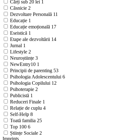
Cărți sub 20 lei
1
Căsnicie
2
Dezvoltare Personală
11
Educație
1
Educație emoțională
17
Eseistică
1
Etape ale dezvoltării
14
Jurnal
1
Lifestyle
2
Neuroștiințe
3
NewEntry10
1
Principii de parenting
53
Psihologia Adolescentului
6
Psihologia Copilului
12
Psihoterapie
2
Publicistă
1
Reduceri Finale
1
Relație de cuplu
4
Self-Help
8
Toată familia
25
Top 100
6
Științe Sociale
2
Imprints