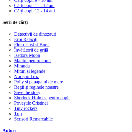
Cărți copii 9 - 10 ani
Cărți copii 11 - 12 ani
Cărți copii 12 - 14 ani
Serii de cărți
Detectivii de dinozauri
Eroi Rătăciți
Flora, Ursi și Bursi
Învățătorii de grijă
Isadora Moon
Mantre pentru copii
Miranda
Mituri și legende
Norișorul roz
Polly și papagalul de mare
Regii și reginele noastre
Save the story
Sherlock Holmes pentru copii
Poveștile Cristinei
Tiny rockers
Țup
Scrisori Remarcabile
Autori