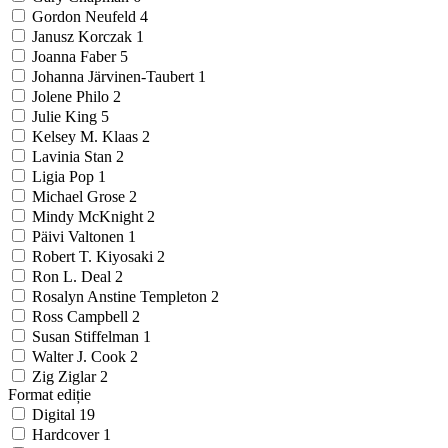
Gordon Neufeld
4
Janusz Korczak
1
Joanna Faber
5
Johanna Järvinen-Taubert
1
Jolene Philo
2
Julie King
5
Kelsey M. Klaas
2
Lavinia Stan
2
Ligia Pop
1
Michael Grose
2
Mindy McKnight
2
Päivi Valtonen
1
Robert T. Kiyosaki
2
Ron L. Deal
2
Rosalyn Anstine Templeton
2
Ross Campbell
2
Susan Stiffelman
1
Walter J. Cook
2
Zig Ziglar
2
Format ediție
Digital
19
Hardcover
1