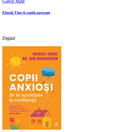
Gabor Maté
Ebook Ține-ți copiii aproape
Digital