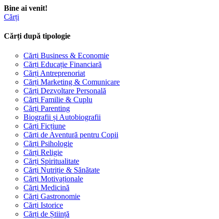
Bine ai venit!
Cărți
Cărți după tipologie
Cărți Business & Economie
Cărți Educație Financiară
Cărți Antreprenoriat
Cărți Marketing & Comunicare
Cărți Dezvoltare Personală
Cărți Familie & Cuplu
Cărți Parenting
Biografii și Autobiografii
Cărți Ficțiune
Cărți de Aventură pentru Copii
Cărți Psihologie
Cărți Religie
Cărți Spiritualitate
Cărți Nutriție & Sănătate
Cărți Motivaționale
Cărți Medicină
Cărți Gastronomie
Cărți Istorice
Cărți de Știință