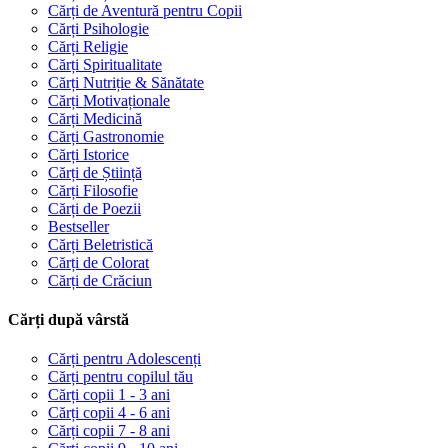
Cărți de Aventură pentru Copii
Cărți Psihologie
Cărți Religie
Cărți Spiritualitate
Cărți Nutriție & Sănătate
Cărți Motivaționale
Cărți Medicină
Cărți Gastronomie
Cărți Istorice
Cărți de Știință
Cărți Filosofie
Cărți de Poezii
Bestseller
Cărți Beletristică
Cărți de Colorat
Cărți de Crăciun
Cărți după vârstă
Cărți pentru Adolescenți
Cărți pentru copilul tău
Cărți copii 1 - 3 ani
Cărți copii 4 - 6 ani
Cărți copii 7 - 8 ani