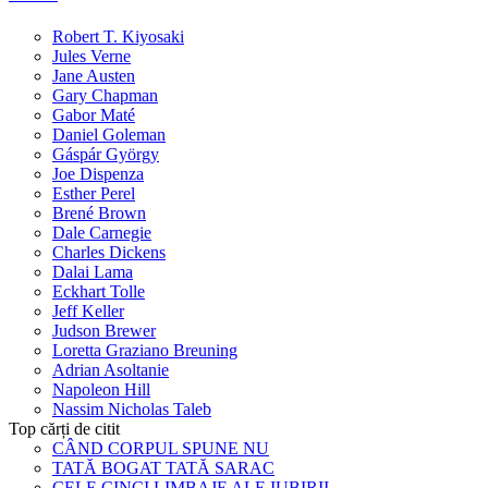
Robert T. Kiyosaki
Jules Verne
Jane Austen
Gary Chapman
Gabor Maté
Daniel Goleman
Gáspár György
Joe Dispenza
Esther Perel
Brené Brown
Dale Carnegie
Charles Dickens
Dalai Lama
Eckhart Tolle
Jeff Keller
Judson Brewer
Loretta Graziano Breuning
Adrian Asoltanie
Napoleon Hill
Nassim Nicholas Taleb
Top cărți de citit
CÂND CORPUL SPUNE NU
TATĂ BOGAT TATĂ SARAC
CELE CINCI LIMBAJE ALE IUBIRII