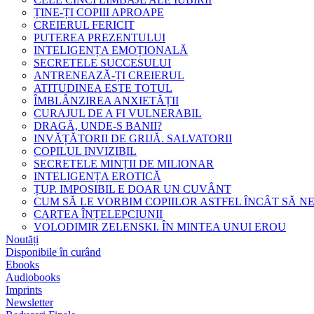
ȚINE-ȚI COPIII APROAPE
CREIERUL FERICIT
PUTEREA PREZENTULUI
INTELIGENȚA EMOȚIONALĂ
SECRETELE SUCCESULUI
ANTRENEAZĂ-ȚI CREIERUL
ATITUDINEA ESTE TOTUL
ÎMBLÂNZIREA ANXIETĂȚII
CURAJUL DE A FI VULNERABIL
DRAGĂ, UNDE-S BANII?
INVĂȚĂTORII DE GRIJĂ. SALVATORII
COPILUL INVIZIBIL
SECRETELE MINȚII DE MILIONAR
INTELIGENȚA EROTICĂ
ȚUP. IMPOSIBIL E DOAR UN CUVÂNT
CUM SĂ LE VORBIM COPIILOR ASTFEL ÎNCÂT SĂ N
CARTEA ÎNȚELEPCIUNII
VOLODIMIR ZELENSKI. ÎN MINTEA UNUI EROU
Noutăți
Disponibile în curând
Ebooks
Audiobooks
Imprints
Newsletter