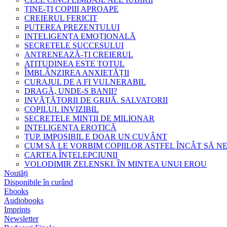
ȚINE-ȚI COPIII APROAPE
CREIERUL FERICIT
PUTEREA PREZENTULUI
INTELIGENȚA EMOȚIONALĂ
SECRETELE SUCCESULUI
ANTRENEAZĂ-ȚI CREIERUL
ATITUDINEA ESTE TOTUL
ÎMBLÂNZIREA ANXIETĂȚII
CURAJUL DE A FI VULNERABIL
DRAGĂ, UNDE-S BANII?
INVĂȚĂTORII DE GRIJĂ. SALVATORII
COPILUL INVIZIBIL
SECRETELE MINȚII DE MILIONAR
INTELIGENȚA EROTICĂ
ȚUP. IMPOSIBIL E DOAR UN CUVÂNT
CUM SĂ LE VORBIM COPIILOR ASTFEL ÎNCÂT SĂ N
CARTEA ÎNȚELEPCIUNII
VOLODIMIR ZELENSKI. ÎN MINTEA UNUI EROU
Noutăți
Disponibile în curând
Ebooks
Audiobooks
Imprints
Newsletter