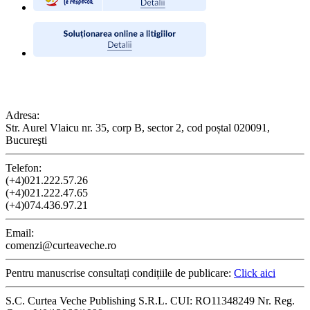
CONTACT
Adresa:
Str. Aurel Vlaicu nr. 35, corp B, sector 2, cod poștal 020091,
Bucureşti
Telefon:
(+4)021.222.57.26
(+4)021.222.47.65
(+4)074.436.97.21
Email:
comenzi@curteaveche.ro
Pentru manuscrise consultați condițiile de publicare:
Click aici
S.C. Curtea Veche Publishing S.R.L. CUI: RO11348249 Nr. Reg.