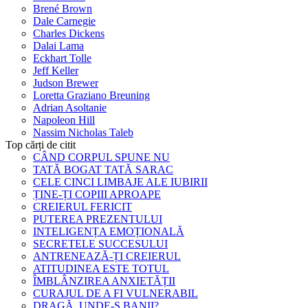
Brené Brown
Dale Carnegie
Charles Dickens
Dalai Lama
Eckhart Tolle
Jeff Keller
Judson Brewer
Loretta Graziano Breuning
Adrian Asoltanie
Napoleon Hill
Nassim Nicholas Taleb
Top cărți de citit
CÂND CORPUL SPUNE NU
TATĂ BOGAT TATĂ SARAC
CELE CINCI LIMBAJE ALE IUBIRII
ȚINE-ȚI COPIII APROAPE
CREIERUL FERICIT
PUTEREA PREZENTULUI
INTELIGENȚA EMOȚIONALĂ
SECRETELE SUCCESULUI
ANTRENEAZĂ-ȚI CREIERUL
ATITUDINEA ESTE TOTUL
ÎMBLÂNZIREA ANXIETĂȚII
CURAJUL DE A FI VULNERABIL
DRAGĂ, UNDE-S BANII?