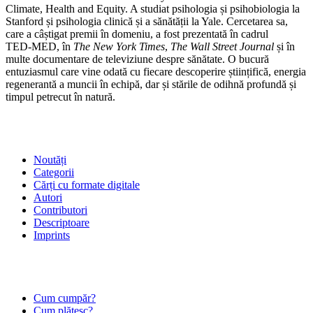
Climate, Health and Equity. A studiat psihologia și psihobiologia la
Stanford și psihologia clinică și a sănătății la Yale. Cercetarea sa,
care a câștigat premii în domeniu, a fost prezentată în cadrul
TED‑MED, în
The New York Times
,
The Wall Street Journal
și în
multe documentare de televiziune despre sănătate. O bucură
entuziasmul care vine odată cu fiecare descoperire științifică, energia
regenerantă a muncii în echipă, dar și stările de odihnă profundă și
timpul petrecut în natură.
SHOP
Noutăți
Categorii
Cărți cu formate digitale
Autori
Contributori
Descriptoare
Imprints
ÎNTREBĂRI FRECVENTE
Cum cumpăr?
Cum plătesc?