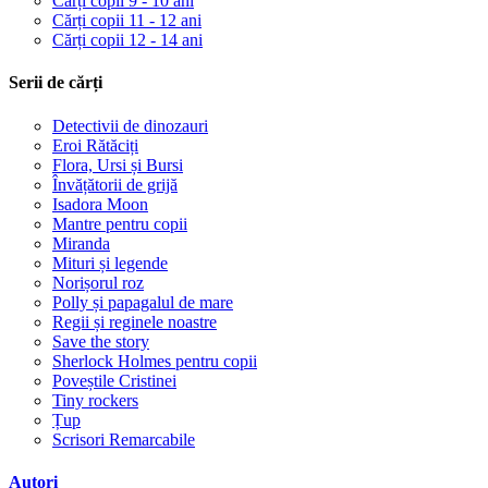
Cărți copii 9 - 10 ani
Cărți copii 11 - 12 ani
Cărți copii 12 - 14 ani
Serii de cărți
Detectivii de dinozauri
Eroi Rătăciți
Flora, Ursi și Bursi
Învățătorii de grijă
Isadora Moon
Mantre pentru copii
Miranda
Mituri și legende
Norișorul roz
Polly și papagalul de mare
Regii și reginele noastre
Save the story
Sherlock Holmes pentru copii
Poveștile Cristinei
Tiny rockers
Țup
Scrisori Remarcabile
Autori