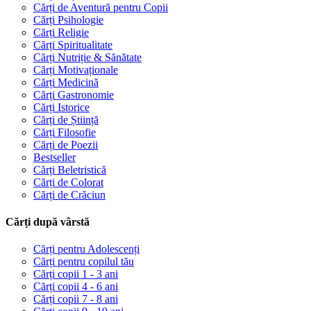
Cărți de Aventură pentru Copii
Cărți Psihologie
Cărți Religie
Cărți Spiritualitate
Cărți Nutriție & Sănătate
Cărți Motivaționale
Cărți Medicină
Cărți Gastronomie
Cărți Istorice
Cărți de Știință
Cărți Filosofie
Cărți de Poezii
Bestseller
Cărți Beletristică
Cărți de Colorat
Cărți de Crăciun
Cărți după vârstă
Cărți pentru Adolescenți
Cărți pentru copilul tău
Cărți copii 1 - 3 ani
Cărți copii 4 - 6 ani
Cărți copii 7 - 8 ani