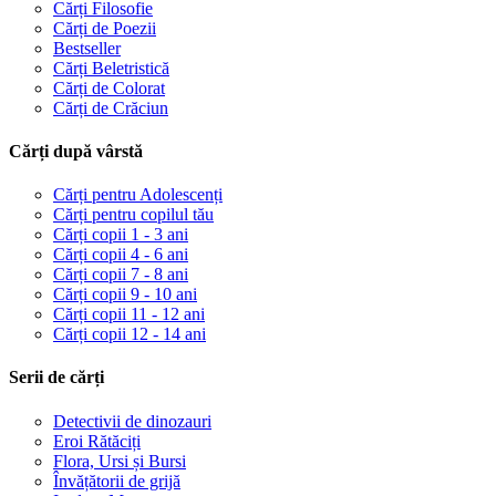
Cărți Filosofie
Cărți de Poezii
Bestseller
Cărți Beletristică
Cărți de Colorat
Cărți de Crăciun
Cărți după vârstă
Cărți pentru Adolescenți
Cărți pentru copilul tău
Cărți copii 1 - 3 ani
Cărți copii 4 - 6 ani
Cărți copii 7 - 8 ani
Cărți copii 9 - 10 ani
Cărți copii 11 - 12 ani
Cărți copii 12 - 14 ani
Serii de cărți
Detectivii de dinozauri
Eroi Rătăciți
Flora, Ursi și Bursi
Învățătorii de grijă