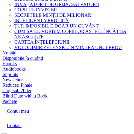
INVĂȚĂTORII DE GRIJĂ. SALVATORII
COPILUL INVIZIBIL
SECRETELE MINȚII DE MILIONAR
INTELIGENȚA EROTICĂ
ȚUP. IMPOSIBIL E DOAR UN CUVÂNT
CUM SĂ LE VORBIM COPIILOR ASTFEL ÎNCÂT SĂ
NE ASCULTE
CARTEA ÎNȚELEPCIUNII
VOLODIMIR ZELENSKI. ÎN MINTEA UNUI EROU
Noutăți
Disponibile în curând
Ebooks
Audiobooks
Imprints
Newsletter
Reduceri Finale
Cărți sub 20 lei
Blind Date with a Book
Pachete
Contul meu
Contact