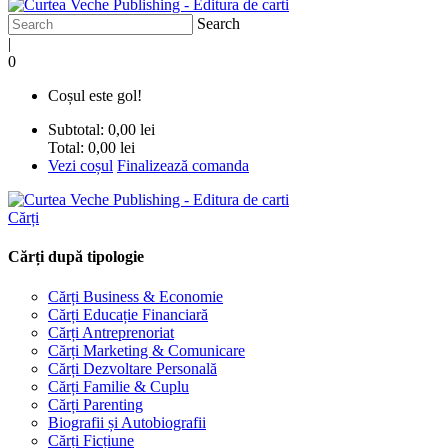
Search
|
0
Coșul este gol!
Subtotal:
0,00 lei
Total:
0,00 lei
Vezi coșul
Finalizează comanda
Cărți
Cărți după tipologie
Cărți Business & Economie
Cărți Educație Financiară
Cărți Antreprenoriat
Cărți Marketing & Comunicare
Cărți Dezvoltare Personală
Cărți Familie & Cuplu
Cărți Parenting
Biografii și Autobiografii
Cărți Ficțiune