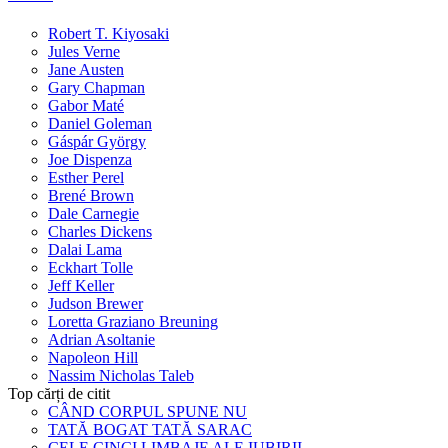
Robert T. Kiyosaki
Jules Verne
Jane Austen
Gary Chapman
Gabor Maté
Daniel Goleman
Gáspár György
Joe Dispenza
Esther Perel
Brené Brown
Dale Carnegie
Charles Dickens
Dalai Lama
Eckhart Tolle
Jeff Keller
Judson Brewer
Loretta Graziano Breuning
Adrian Asoltanie
Napoleon Hill
Nassim Nicholas Taleb
Top cărți de citit
CÂND CORPUL SPUNE NU
TATĂ BOGAT TATĂ SARAC
CELE CINCI LIMBAJE ALE IUBIRII