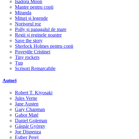
Isadora Moon
Mantre pentru copii
Miranda
Mituri și legende
Norișorul roz
Polly și papagalul de mare
Regii și reginele noastre
Save the story
Sherlock Holmes pentru copii
Poveștile Cristinei
Tiny rockers
Țup
Scrisori Remarcabile
Autori
Robert T. Kiyosaki
Jules Verne
Jane Austen
Gary Chapman
Gabor Maté
Daniel Goleman
Gáspár György
Joe Dispenza
Esther Perel