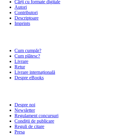
Cărți cu formate digitale
Autori
Contributori
Descriptoare
Imprints
ÎNTREBĂRI FRECVENTE
Cum cumpăr?
Cum plătesc?
Livrare
Retur
Livrare internațională
Despre eBooks
DESPRE NOI
Despre noi
Newsletter
Regulament concursuri
Condiții de publicare
Reguli de citare
Presa