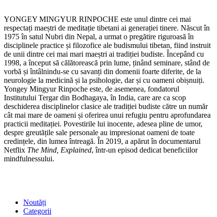
YONGEY MINGYUR RINPOCHE este unul dintre cei mai
respectați maeștri de meditație tibetani ai generației tinere. Născut în
1975 în satul Nubri din Nepal, a urmat o pregătire riguroasă în
disciplinele practice și filozofice ale budismului tibetan, fiind instruit
de unii dintre cei mai mari maeștri ai tradiției budiste. Începând cu
1998, a început să călătorească prin lume, ținând seminare, stând de
vorbă și întâlnindu‑se cu savanți din domenii foarte diferite, de la
neurologie la medicină și la psihologie, dar și cu oameni obișnuiți.
Yongey Mingyur Rinpoche este, de asemenea, fondatorul
Institutului Tergar din Bodhagaya, în India, care are ca scop
deschiderea disciplinelor clasice ale tradiției budiste către un număr
cât mai mare de oameni și oferirea unui refugiu pentru aprofundarea
practicii meditației. Povestirile lui inocente, adesea pline de umor,
despre greutățile sale personale au impresionat oameni de toate
credințele, din lumea întreagă. În 2019, a apărut în documentarul
Netflix
The Mind, Explained
, într-un episod dedicat beneficiilor
mindfulnessului.
SHOP
Noutăți
Categorii