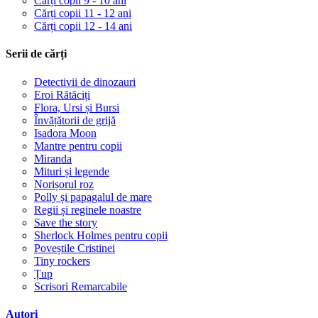
Cărți copii 9 - 10 ani
Cărți copii 11 - 12 ani
Cărți copii 12 - 14 ani
Serii de cărți
Detectivii de dinozauri
Eroi Rătăciți
Flora, Ursi și Bursi
Învățătorii de grijă
Isadora Moon
Mantre pentru copii
Miranda
Mituri și legende
Norișorul roz
Polly și papagalul de mare
Regii și reginele noastre
Save the story
Sherlock Holmes pentru copii
Poveștile Cristinei
Tiny rockers
Țup
Scrisori Remarcabile
Autori