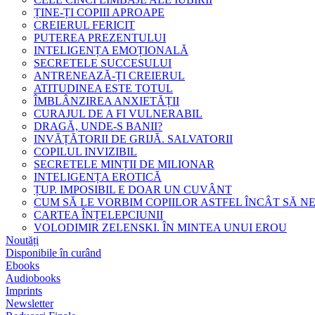
ȚINE-ȚI COPIII APROAPE
CREIERUL FERICIT
PUTEREA PREZENTULUI
INTELIGENȚA EMOȚIONALĂ
SECRETELE SUCCESULUI
ANTRENEAZĂ-ȚI CREIERUL
ATITUDINEA ESTE TOTUL
ÎMBLÂNZIREA ANXIETĂȚII
CURAJUL DE A FI VULNERABIL
DRAGĂ, UNDE-S BANII?
INVĂȚĂTORII DE GRIJĂ. SALVATORII
COPILUL INVIZIBIL
SECRETELE MINȚII DE MILIONAR
INTELIGENȚA EROTICĂ
ȚUP. IMPOSIBIL E DOAR UN CUVÂNT
CUM SĂ LE VORBIM COPIILOR ASTFEL ÎNCÂT SĂ N
CARTEA ÎNȚELEPCIUNII
VOLODIMIR ZELENSKI. ÎN MINTEA UNUI EROU
Noutăți
Disponibile în curând
Ebooks
Audiobooks
Imprints
Newsletter