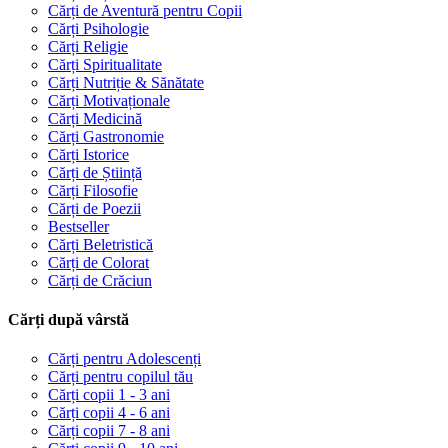
Cărți de Aventură pentru Copii
Cărți Psihologie
Cărți Religie
Cărți Spiritualitate
Cărți Nutriție & Sănătate
Cărți Motivaționale
Cărți Medicină
Cărți Gastronomie
Cărți Istorice
Cărți de Știință
Cărți Filosofie
Cărți de Poezii
Bestseller
Cărți Beletristică
Cărți de Colorat
Cărți de Crăciun
Cărți după vârstă
Cărți pentru Adolescenți
Cărți pentru copilul tău
Cărți copii 1 - 3 ani
Cărți copii 4 - 6 ani
Cărți copii 7 - 8 ani