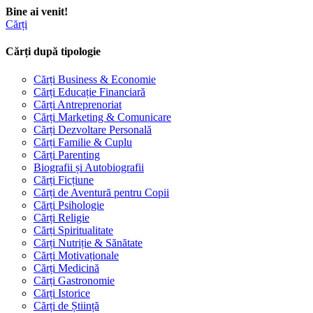
Bine ai venit!
Cărți
Cărți după tipologie
Cărți Business & Economie
Cărți Educație Financiară
Cărți Antreprenoriat
Cărți Marketing & Comunicare
Cărți Dezvoltare Personală
Cărți Familie & Cuplu
Cărți Parenting
Biografii și Autobiografii
Cărți Ficțiune
Cărți de Aventură pentru Copii
Cărți Psihologie
Cărți Religie
Cărți Spiritualitate
Cărți Nutriție & Sănătate
Cărți Motivaționale
Cărți Medicină
Cărți Gastronomie
Cărți Istorice
Cărți de Știință