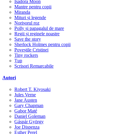
Isadora Moon
Mantre pentru copii
Miranda
Mituri și legende
Norișorul roz
Polly și papagalul de mare
Regii și reginele noastre
Save the story
Sherlock Holmes pentru copii
Poveștile Cristinei
Tiny rockers
Țup
Scrisori Remarcabile
Autori
Robert T. Kiyosaki
Jules Verne
Jane Austen
Gary Chapman
Gabor Maté
Daniel Goleman
Gáspár György
Joe Dispenza
Esther Perel