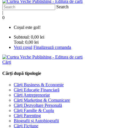
Search
|
0
Coșul este gol!
Subtotal:
0,00 lei
Total:
0,00 lei
Vezi coșul
Finalizează comanda
Cărți
Cărți după tipologie
Cărți Business & Economie
Cărți Educație Financiară
Cărți Antreprenoriat
Cărți Marketing & Comunicare
Cărți Dezvoltare Personală
Cărți Familie & Cuplu
Cărți Parenting
Biografii și Autobiografii
Cărți Ficțiune