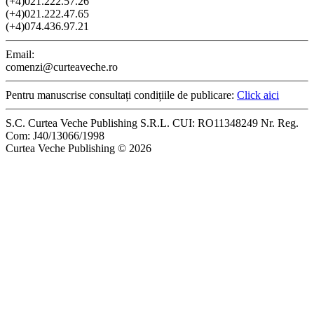
(+4)021.222.57.26
(+4)021.222.47.65
(+4)074.436.97.21
Email:
comenzi@curteaveche.ro
Pentru manuscrise consultați condițiile de publicare:
Click aici
S.C. Curtea Veche Publishing S.R.L. CUI: RO11348249 Nr. Reg.
Com: J40/13066/1998
Curtea Veche Publishing © 2026