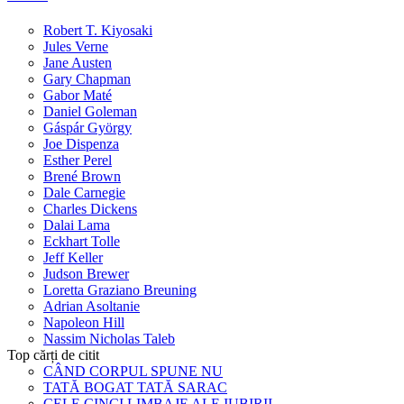
Robert T. Kiyosaki
Jules Verne
Jane Austen
Gary Chapman
Gabor Maté
Daniel Goleman
Gáspár György
Joe Dispenza
Esther Perel
Brené Brown
Dale Carnegie
Charles Dickens
Dalai Lama
Eckhart Tolle
Jeff Keller
Judson Brewer
Loretta Graziano Breuning
Adrian Asoltanie
Napoleon Hill
Nassim Nicholas Taleb
Top cărți de citit
CÂND CORPUL SPUNE NU
TATĂ BOGAT TATĂ SARAC
CELE CINCI LIMBAJE ALE IUBIRII