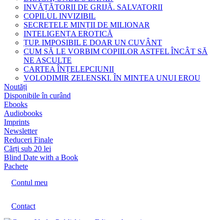
INVĂȚĂTORII DE GRIJĂ. SALVATORII
COPILUL INVIZIBIL
SECRETELE MINȚII DE MILIONAR
INTELIGENȚA EROTICĂ
ȚUP. IMPOSIBIL E DOAR UN CUVÂNT
CUM SĂ LE VORBIM COPIILOR ASTFEL ÎNCÂT SĂ
NE ASCULTE
CARTEA ÎNȚELEPCIUNII
VOLODIMIR ZELENSKI. ÎN MINTEA UNUI EROU
Noutăți
Disponibile în curând
Ebooks
Audiobooks
Imprints
Newsletter
Reduceri Finale
Cărți sub 20 lei
Blind Date with a Book
Pachete
Contul meu
Contact