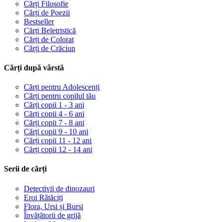
Cărți Filosofie
Cărți de Poezii
Bestseller
Cărți Beletristică
Cărți de Colorat
Cărți de Crăciun
Cărți după vârstă
Cărți pentru Adolescenți
Cărți pentru copilul tău
Cărți copii 1 - 3 ani
Cărți copii 4 - 6 ani
Cărți copii 7 - 8 ani
Cărți copii 9 - 10 ani
Cărți copii 11 - 12 ani
Cărți copii 12 - 14 ani
Serii de cărți
Detectivii de dinozauri
Eroi Rătăciți
Flora, Ursi și Bursi
Învățătorii de grijă