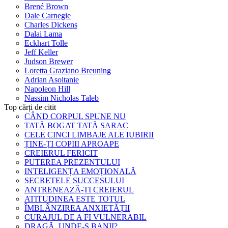
Brené Brown
Dale Carnegie
Charles Dickens
Dalai Lama
Eckhart Tolle
Jeff Keller
Judson Brewer
Loretta Graziano Breuning
Adrian Asoltanie
Napoleon Hill
Nassim Nicholas Taleb
Top cărți de citit
CÂND CORPUL SPUNE NU
TATĂ BOGAT TATĂ SARAC
CELE CINCI LIMBAJE ALE IUBIRII
ȚINE-ȚI COPIII APROAPE
CREIERUL FERICIT
PUTEREA PREZENTULUI
INTELIGENȚA EMOȚIONALĂ
SECRETELE SUCCESULUI
ANTRENEAZĂ-ȚI CREIERUL
ATITUDINEA ESTE TOTUL
ÎMBLÂNZIREA ANXIETĂȚII
CURAJUL DE A FI VULNERABIL
DRAGĂ, UNDE-S BANII?