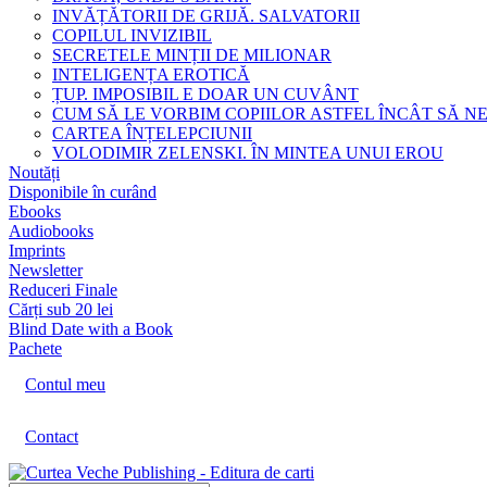
INVĂȚĂTORII DE GRIJĂ. SALVATORII
COPILUL INVIZIBIL
SECRETELE MINȚII DE MILIONAR
INTELIGENȚA EROTICĂ
ȚUP. IMPOSIBIL E DOAR UN CUVÂNT
CUM SĂ LE VORBIM COPIILOR ASTFEL ÎNCÂT SĂ N
CARTEA ÎNȚELEPCIUNII
VOLODIMIR ZELENSKI. ÎN MINTEA UNUI EROU
Noutăți
Disponibile în curând
Ebooks
Audiobooks
Imprints
Newsletter
Reduceri Finale
Cărți sub 20 lei
Blind Date with a Book
Pachete
Contul meu
Contact