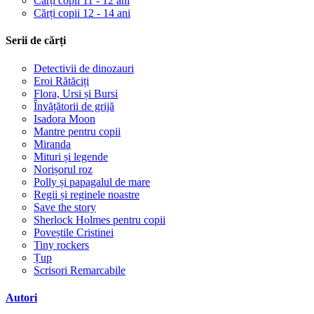
Cărți copii 11 - 12 ani
Cărți copii 12 - 14 ani
Serii de cărți
Detectivii de dinozauri
Eroi Rătăciți
Flora, Ursi și Bursi
Învățătorii de grijă
Isadora Moon
Mantre pentru copii
Miranda
Mituri și legende
Norișorul roz
Polly și papagalul de mare
Regii și reginele noastre
Save the story
Sherlock Holmes pentru copii
Poveștile Cristinei
Tiny rockers
Țup
Scrisori Remarcabile
Autori