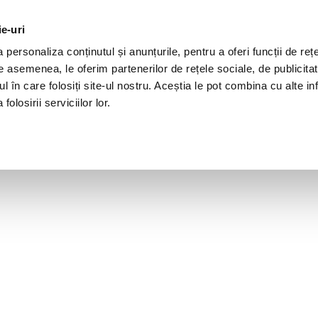
ie-uri
personaliza conținutul și anunțurile, pentru a oferi funcții de rețe
De asemenea, le oferim partenerilor de rețele sociale, de publicita
ul în care folosiți site-ul nostru. Aceștia le pot combina cu alte inf
olosirii serviciilor lor.