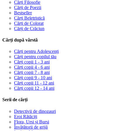
Cărți Filosofie
Cărți de Poezii
Bestseller
Cărți Beletristică
Cărți de Colorat
Cărți de Crăciun
Cărți după vârstă
Cărți pentru Adolescenți
Cărți pentru copilul tău
Cărți copii 1 - 3 ani
Cărți copii 4 - 6 ani
Cărți copii 7 - 8 ani
Cărți copii 9 - 10 ani
Cărți copii 11 - 12 ani
Cărți copii 12 - 14 ani
Serii de cărți
Detectivii de dinozauri
Eroi Rătăciți
Flora, Ursi și Bursi
Învățătorii de grijă