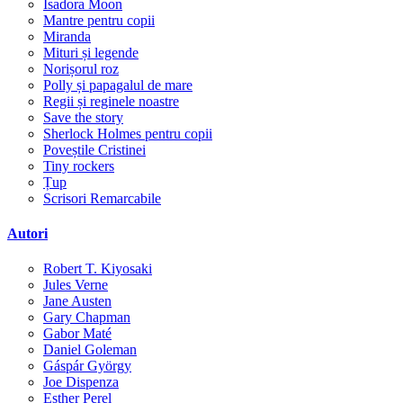
Isadora Moon
Mantre pentru copii
Miranda
Mituri și legende
Norișorul roz
Polly și papagalul de mare
Regii și reginele noastre
Save the story
Sherlock Holmes pentru copii
Poveștile Cristinei
Tiny rockers
Țup
Scrisori Remarcabile
Autori
Robert T. Kiyosaki
Jules Verne
Jane Austen
Gary Chapman
Gabor Maté
Daniel Goleman
Gáspár György
Joe Dispenza
Esther Perel