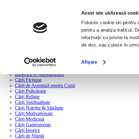
Bine ai venit!
Cărți
Acest site utilizează cook
Folosim cookie-uri pentru a 
Cărți după tipologie
pentru a analiza traficul. 
Cărți Business & Economie
informații cu privire la mod
Cărți Educație Financiară
de dvs. sau culese în urma f
Cărți Antreprenoriat
Cărți Marketing & Comunicare
Cărți Dezvoltare Personală
Afişare
Cărți Familie & Cuplu
Cărți Parenting
Biografii și Autobiografii
Cărți Ficțiune
Cărți de Aventură pentru Copii
Cărți Psihologie
Cărți Religie
Cărți Spiritualitate
Cărți Nutriție & Sănătate
Cărți Motivaționale
Cărți Medicină
Cărți Gastronomie
Cărți Istorice
Cărți de Știință