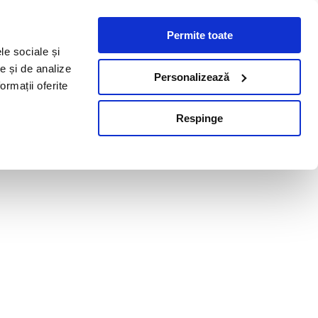
Permite toate
le sociale și
te și de analize
Personalizează
ormații oferite
Respinge