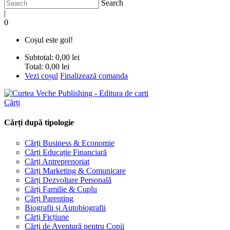
Search
|
0
Coșul este gol!
Subtotal:
0,00 lei
Total:
0,00 lei
Vezi coșul
Finalizează comanda
Cărți
Cărți după tipologie
Cărți Business & Economie
Cărți Educație Financiară
Cărți Antreprenoriat
Cărți Marketing & Comunicare
Cărți Dezvoltare Personală
Cărți Familie & Cuplu
Cărți Parenting
Biografii și Autobiografii
Cărți Ficțiune
Cărți de Aventură pentru Copii