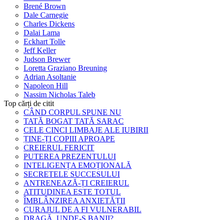
Brené Brown
Dale Carnegie
Charles Dickens
Dalai Lama
Eckhart Tolle
Jeff Keller
Judson Brewer
Loretta Graziano Breuning
Adrian Asoltanie
Napoleon Hill
Nassim Nicholas Taleb
Top cărți de citit
CÂND CORPUL SPUNE NU
TATĂ BOGAT TATĂ SARAC
CELE CINCI LIMBAJE ALE IUBIRII
ȚINE-ȚI COPIII APROAPE
CREIERUL FERICIT
PUTEREA PREZENTULUI
INTELIGENȚA EMOȚIONALĂ
SECRETELE SUCCESULUI
ANTRENEAZĂ-ȚI CREIERUL
ATITUDINEA ESTE TOTUL
ÎMBLÂNZIREA ANXIETĂȚII
CURAJUL DE A FI VULNERABIL
DRAGĂ, UNDE-S BANII?