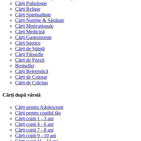
Cărți Psihologie
Cărți Religie
Cărți Spiritualitate
Cărți Nutriție & Sănătate
Cărți Motivaționale
Cărți Medicină
Cărți Gastronomie
Cărți Istorice
Cărți de Știință
Cărți Filosofie
Cărți de Poezii
Bestseller
Cărți Beletristică
Cărți de Colorat
Cărți de Crăciun
Cărți după vârstă
Cărți pentru Adolescenți
Cărți pentru copilul tău
Cărți copii 1 - 3 ani
Cărți copii 4 - 6 ani
Cărți copii 7 - 8 ani
Cărți copii 9 - 10 ani