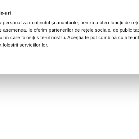
ie-uri
personaliza conținutul și anunțurile, pentru a oferi funcții de rețe
De asemenea, le oferim partenerilor de rețele sociale, de publicita
ul în care folosiți site-ul nostru. Aceștia le pot combina cu alte inf
olosirii serviciilor lor.