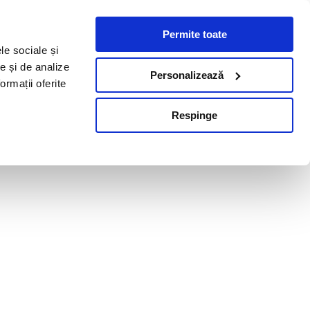
Permite toate
le sociale și
te și de analize
Personalizează
ormații oferite
Respinge