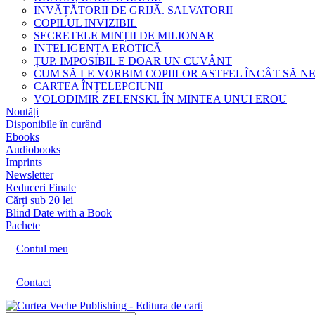
INVĂȚĂTORII DE GRIJĂ. SALVATORII
COPILUL INVIZIBIL
SECRETELE MINȚII DE MILIONAR
INTELIGENȚA EROTICĂ
ȚUP. IMPOSIBIL E DOAR UN CUVÂNT
CUM SĂ LE VORBIM COPIILOR ASTFEL ÎNCÂT SĂ N
CARTEA ÎNȚELEPCIUNII
VOLODIMIR ZELENSKI. ÎN MINTEA UNUI EROU
Noutăți
Disponibile în curând
Ebooks
Audiobooks
Imprints
Newsletter
Reduceri Finale
Cărți sub 20 lei
Blind Date with a Book
Pachete
Contul meu
Contact