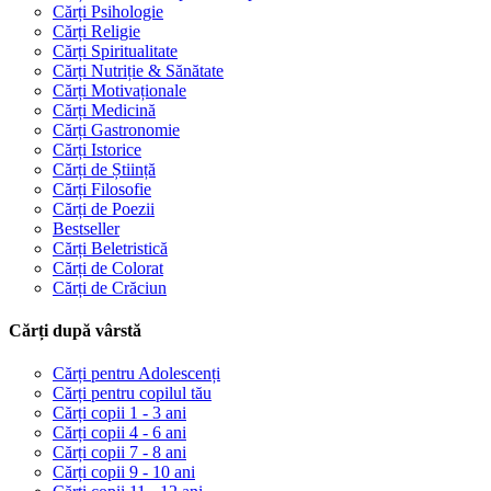
Cărți Psihologie
Cărți Religie
Cărți Spiritualitate
Cărți Nutriție & Sănătate
Cărți Motivaționale
Cărți Medicină
Cărți Gastronomie
Cărți Istorice
Cărți de Știință
Cărți Filosofie
Cărți de Poezii
Bestseller
Cărți Beletristică
Cărți de Colorat
Cărți de Crăciun
Cărți după vârstă
Cărți pentru Adolescenți
Cărți pentru copilul tău
Cărți copii 1 - 3 ani
Cărți copii 4 - 6 ani
Cărți copii 7 - 8 ani
Cărți copii 9 - 10 ani