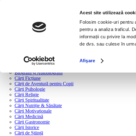
Bine ai venit!
Cărți
Acest site utilizează cook
Folosim cookie-uri pentru a 
Cărți după tipologie
pentru a analiza traficul. 
Cărți Business & Economie
informații cu privire la mod
Cărți Educație Financiară
de dvs. sau culese în urma f
Cărți Antreprenoriat
Cărți Marketing & Comunicare
Cărți Dezvoltare Personală
Afişare
Cărți Familie & Cuplu
Cărți Parenting
Biografii și Autobiografii
Cărți Ficțiune
Cărți de Aventură pentru Copii
Cărți Psihologie
Cărți Religie
Cărți Spiritualitate
Cărți Nutriție & Sănătate
Cărți Motivaționale
Cărți Medicină
Cărți Gastronomie
Cărți Istorice
Cărți de Știință