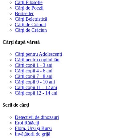
Cărți Filosofie
Cărți de Poezii
Bestseller
Cărți Beletristică
Cărți de Colorat
Cărți de Crăciun
Cărți după vârstă
Cărți pentru Adolescenți
Cărți pentru copilul tău
Cărți copii 1 - 3 ani
Cărți copii 4 - 6 ani
Cărți copii 7 - 8 ani
Cărți copii 9 - 10 ani
Cărți copii 11 - 12 ani
Cărți copii 12 - 14 ani
Serii de cărți
Detectivii de dinozauri
Eroi Rătăciți
Flora, Ursi și Bursi
Învățătorii de grijă