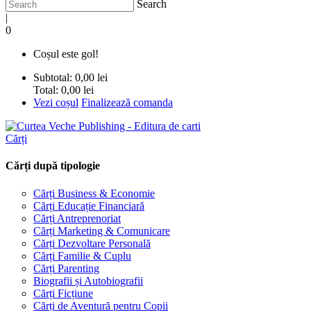
Search
|
0
Coșul este gol!
Subtotal:
0,00 lei
Total:
0,00 lei
Vezi coșul
Finalizează comanda
Cărți
Cărți după tipologie
Cărți Business & Economie
Cărți Educație Financiară
Cărți Antreprenoriat
Cărți Marketing & Comunicare
Cărți Dezvoltare Personală
Cărți Familie & Cuplu
Cărți Parenting
Biografii și Autobiografii
Cărți Ficțiune
Cărți de Aventură pentru Copii