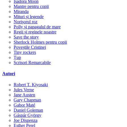
Isadora Moon
Mantre pentru copii
Miranda
Mituri și legende
Norișorul roz
Polly și papagalul de mare
Regii și reginele noastre
Save the story
Sherlock Holmes pentru copii
Poveștile Cristinei
Tiny rockers
Țup
Scrisori Remarcabile
Autori
Robert T. Kiyosaki
Jules Verne
Jane Austen
Gary Chapman
Gabor Maté
Daniel Goleman
Gáspár György
Joe Dispenza
Esther Perel