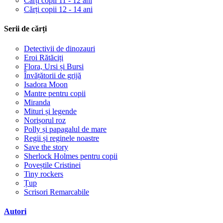
Cărți copii 11 - 12 ani
Cărți copii 12 - 14 ani
Serii de cărți
Detectivii de dinozauri
Eroi Rătăciți
Flora, Ursi și Bursi
Învățătorii de grijă
Isadora Moon
Mantre pentru copii
Miranda
Mituri și legende
Norișorul roz
Polly și papagalul de mare
Regii și reginele noastre
Save the story
Sherlock Holmes pentru copii
Poveștile Cristinei
Tiny rockers
Țup
Scrisori Remarcabile
Autori