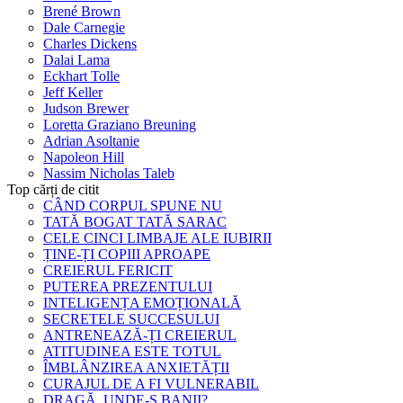
Brené Brown
Dale Carnegie
Charles Dickens
Dalai Lama
Eckhart Tolle
Jeff Keller
Judson Brewer
Loretta Graziano Breuning
Adrian Asoltanie
Napoleon Hill
Nassim Nicholas Taleb
Top cărți de citit
CÂND CORPUL SPUNE NU
TATĂ BOGAT TATĂ SARAC
CELE CINCI LIMBAJE ALE IUBIRII
ȚINE-ȚI COPIII APROAPE
CREIERUL FERICIT
PUTEREA PREZENTULUI
INTELIGENȚA EMOȚIONALĂ
SECRETELE SUCCESULUI
ANTRENEAZĂ-ȚI CREIERUL
ATITUDINEA ESTE TOTUL
ÎMBLÂNZIREA ANXIETĂȚII
CURAJUL DE A FI VULNERABIL
DRAGĂ, UNDE-S BANII?