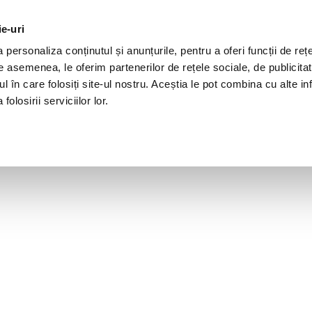
ie-uri
personaliza conținutul și anunțurile, pentru a oferi funcții de rețe
De asemenea, le oferim partenerilor de rețele sociale, de publicita
ul în care folosiți site-ul nostru. Aceștia le pot combina cu alte inf
olosirii serviciilor lor.