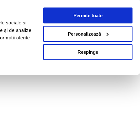
Permite toate
le sociale și
te și de analize
Personalizează
ormații oferite
Respinge