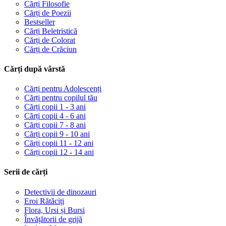
Cărți Filosofie
Cărți de Poezii
Bestseller
Cărți Beletristică
Cărți de Colorat
Cărți de Crăciun
Cărți după vârstă
Cărți pentru Adolescenți
Cărți pentru copilul tău
Cărți copii 1 - 3 ani
Cărți copii 4 - 6 ani
Cărți copii 7 - 8 ani
Cărți copii 9 - 10 ani
Cărți copii 11 - 12 ani
Cărți copii 12 - 14 ani
Serii de cărți
Detectivii de dinozauri
Eroi Rătăciți
Flora, Ursi și Bursi
Învățătorii de grijă