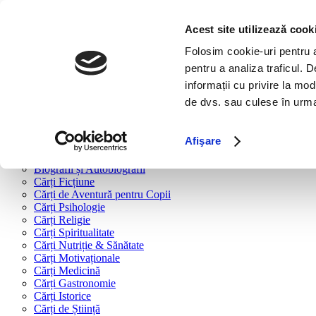
Bine ai venit!
Cărți
Acest site utilizează cook
Folosim cookie-uri pentru a 
Cărți după tipologie
pentru a analiza traficul. 
Cărți Business & Economie
informații cu privire la mod
Cărți Educație Financiară
de dvs. sau culese în urma f
Cărți Antreprenoriat
Cărți Marketing & Comunicare
Cărți Dezvoltare Personală
Afişare
Cărți Familie & Cuplu
Cărți Parenting
Biografii și Autobiografii
Cărți Ficțiune
Cărți de Aventură pentru Copii
Cărți Psihologie
Cărți Religie
Cărți Spiritualitate
Cărți Nutriție & Sănătate
Cărți Motivaționale
Cărți Medicină
Cărți Gastronomie
Cărți Istorice
Cărți de Știință