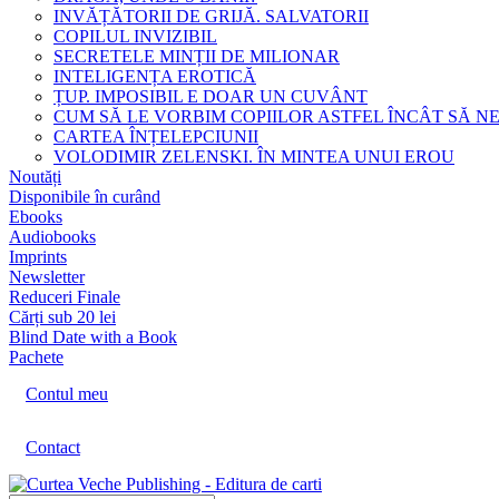
INVĂȚĂTORII DE GRIJĂ. SALVATORII
COPILUL INVIZIBIL
SECRETELE MINȚII DE MILIONAR
INTELIGENȚA EROTICĂ
ȚUP. IMPOSIBIL E DOAR UN CUVÂNT
CUM SĂ LE VORBIM COPIILOR ASTFEL ÎNCÂT SĂ N
CARTEA ÎNȚELEPCIUNII
VOLODIMIR ZELENSKI. ÎN MINTEA UNUI EROU
Noutăți
Disponibile în curând
Ebooks
Audiobooks
Imprints
Newsletter
Reduceri Finale
Cărți sub 20 lei
Blind Date with a Book
Pachete
Contul meu
Contact