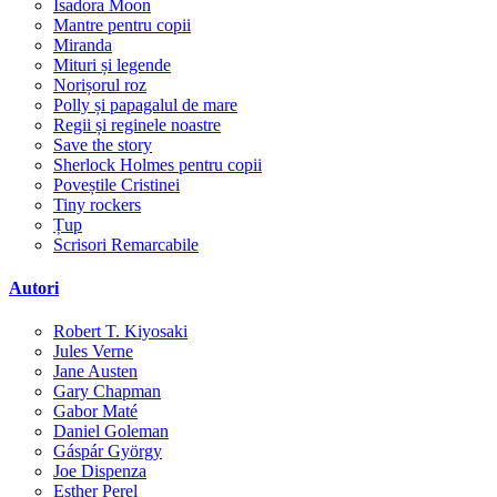
Isadora Moon
Mantre pentru copii
Miranda
Mituri și legende
Norișorul roz
Polly și papagalul de mare
Regii și reginele noastre
Save the story
Sherlock Holmes pentru copii
Poveștile Cristinei
Tiny rockers
Țup
Scrisori Remarcabile
Autori
Robert T. Kiyosaki
Jules Verne
Jane Austen
Gary Chapman
Gabor Maté
Daniel Goleman
Gáspár György
Joe Dispenza
Esther Perel