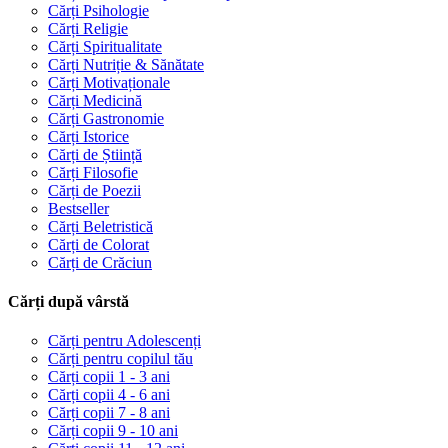
Cărți Psihologie
Cărți Religie
Cărți Spiritualitate
Cărți Nutriție & Sănătate
Cărți Motivaționale
Cărți Medicină
Cărți Gastronomie
Cărți Istorice
Cărți de Știință
Cărți Filosofie
Cărți de Poezii
Bestseller
Cărți Beletristică
Cărți de Colorat
Cărți de Crăciun
Cărți după vârstă
Cărți pentru Adolescenți
Cărți pentru copilul tău
Cărți copii 1 - 3 ani
Cărți copii 4 - 6 ani
Cărți copii 7 - 8 ani
Cărți copii 9 - 10 ani