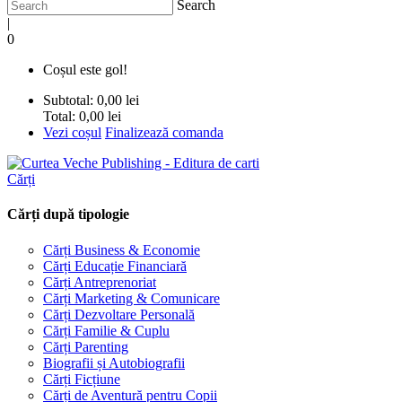
Search
|
0
Coșul este gol!
Subtotal:
0,00 lei
Total:
0,00 lei
Vezi coșul
Finalizează comanda
Cărți
Cărți după tipologie
Cărți Business & Economie
Cărți Educație Financiară
Cărți Antreprenoriat
Cărți Marketing & Comunicare
Cărți Dezvoltare Personală
Cărți Familie & Cuplu
Cărți Parenting
Biografii și Autobiografii
Cărți Ficțiune
Cărți de Aventură pentru Copii