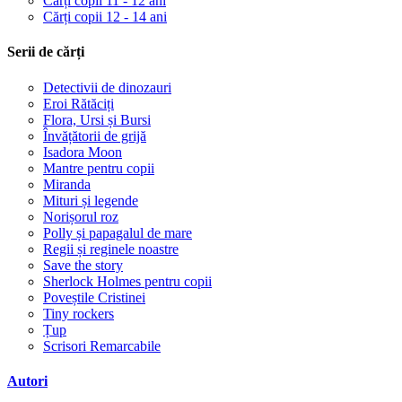
Cărți copii 11 - 12 ani
Cărți copii 12 - 14 ani
Serii de cărți
Detectivii de dinozauri
Eroi Rătăciți
Flora, Ursi și Bursi
Învățătorii de grijă
Isadora Moon
Mantre pentru copii
Miranda
Mituri și legende
Norișorul roz
Polly și papagalul de mare
Regii și reginele noastre
Save the story
Sherlock Holmes pentru copii
Poveștile Cristinei
Tiny rockers
Țup
Scrisori Remarcabile
Autori