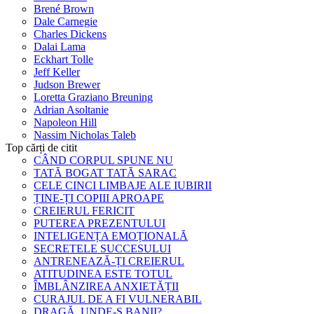
Brené Brown
Dale Carnegie
Charles Dickens
Dalai Lama
Eckhart Tolle
Jeff Keller
Judson Brewer
Loretta Graziano Breuning
Adrian Asoltanie
Napoleon Hill
Nassim Nicholas Taleb
Top cărți de citit
CÂND CORPUL SPUNE NU
TATĂ BOGAT TATĂ SARAC
CELE CINCI LIMBAJE ALE IUBIRII
ȚINE-ȚI COPIII APROAPE
CREIERUL FERICIT
PUTEREA PREZENTULUI
INTELIGENȚA EMOȚIONALĂ
SECRETELE SUCCESULUI
ANTRENEAZĂ-ȚI CREIERUL
ATITUDINEA ESTE TOTUL
ÎMBLÂNZIREA ANXIETĂȚII
CURAJUL DE A FI VULNERABIL
DRAGĂ, UNDE-S BANII?