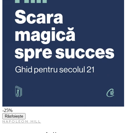
-25%
Răsfoiește
NAPOLEON HILL