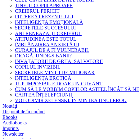
ȚINE-ȚI COPIII APROAPE
CREIERUL FERICIT
PUTEREA PREZENTULUI
INTELIGENȚA EMOȚIONALĂ
SECRETELE SUCCESULUI
ANTRENEAZĂ-ȚI CREIERUL
ATITUDINEA ESTE TOTUL
ÎMBLÂNZIREA ANXIETĂȚII
CURAJUL DE A FI VULNERABIL
DRAGĂ, UNDE-S BANII?
INVĂȚĂTORII DE GRIJĂ. SALVATORII
COPILUL INVIZIBIL
SECRETELE MINȚII DE MILIONAR
INTELIGENȚA EROTICĂ
ȚUP. IMPOSIBIL E DOAR UN CUVÂNT
CUM SĂ LE VORBIM COPIILOR ASTFEL ÎNCÂT SĂ N
CARTEA ÎNȚELEPCIUNII
VOLODIMIR ZELENSKI. ÎN MINTEA UNUI EROU
Noutăți
Disponibile în curând
Ebooks
Audiobooks
Imprints
Newsletter