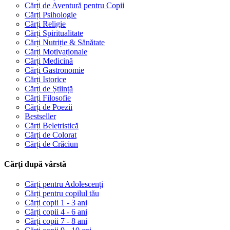
Cărți de Aventură pentru Copii
Cărți Psihologie
Cărți Religie
Cărți Spiritualitate
Cărți Nutriție & Sănătate
Cărți Motivaționale
Cărți Medicină
Cărți Gastronomie
Cărți Istorice
Cărți de Știință
Cărți Filosofie
Cărți de Poezii
Bestseller
Cărți Beletristică
Cărți de Colorat
Cărți de Crăciun
Cărți după vârstă
Cărți pentru Adolescenți
Cărți pentru copilul tău
Cărți copii 1 - 3 ani
Cărți copii 4 - 6 ani
Cărți copii 7 - 8 ani