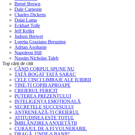
Brené Brown
Dale Carnegie
Charles Dickens
Dalai Lama
Eckhart Tolle
Jeff Keller
Judson Brewer
Loretta Graziano Breuning
Adrian Asoltanie
Napoleon Hill
Nassim Nicholas Taleb
Top cărți de citit
CÂND CORPUL SPUNE NU
TATĂ BOGAT TATĂ SARAC
CELE CINCI LIMBAJE ALE IUBIRII
ȚINE-ȚI COPIII APROAPE
CREIERUL FERICIT
PUTEREA PREZENTULUI
INTELIGENȚA EMOȚIONALĂ
SECRETELE SUCCESULUI
ANTRENEAZĂ-ȚI CREIERUL
ATITUDINEA ESTE TOTUL
ÎMBLÂNZIREA ANXIETĂȚII
CURAJUL DE A FI VULNERABIL
DRAGĂ, UNDE-S BANII?