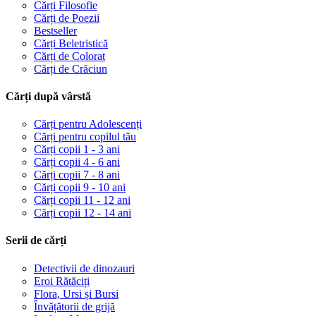
Cărți Filosofie
Cărți de Poezii
Bestseller
Cărți Beletristică
Cărți de Colorat
Cărți de Crăciun
Cărți după vârstă
Cărți pentru Adolescenți
Cărți pentru copilul tău
Cărți copii 1 - 3 ani
Cărți copii 4 - 6 ani
Cărți copii 7 - 8 ani
Cărți copii 9 - 10 ani
Cărți copii 11 - 12 ani
Cărți copii 12 - 14 ani
Serii de cărți
Detectivii de dinozauri
Eroi Rătăciți
Flora, Ursi și Bursi
Învățătorii de grijă