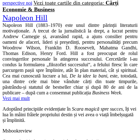
Vezi toate cartile din categoria:
Cărți
perspective noi
Economie & Business
Napoleon Hill
Napoleon Hill (1883–1970) este unul dintre părinții literaturii
motivaționale. A trecut de la jurnalistică la drept, a lucrat pentru
Andrew Carnegie și, avansând rapid, a ajuns consilier pentru
oameni de afaceri, lideri și președinți, pentru personalități precum
Woodrow Wilson, Franklin D. Roosevelt, Mahatma Gandhi,
Thomas Edison, Henry Ford. Hill a fost preocupat de rolul
convingerilor personale în atingerea succesului. Cercetările l‑au
condus la formularea „filozofiei succesului“, a felului firesc în care
parcurgem pașii spre împlinire, atât în plan material, cât și spiritual.
Cea mai cunoscută lucrare a lui,
De la idee la bani
, este, totodată,
una dintre cele mai bine vândute cărți din toate timpurile,
păstrându‑și statutul de bestseller chiar și după 80 de ani de la
publicare – după cum a consemnat publicația
Business Week
.
Vezi mai mult
Adoptând principiile evidențiate în
Scara magică spre succes
, îți vei
lua în mâini frâiele propriului destin și vei avea o viață îmbelșugată
și împlinită.
Msbookreview