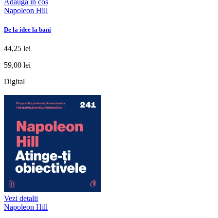
Adaugă în coș
Napoleon Hill
De la idee la bani
44,25 lei
59,00 lei
Digital
Vezi detalii
Napoleon Hill