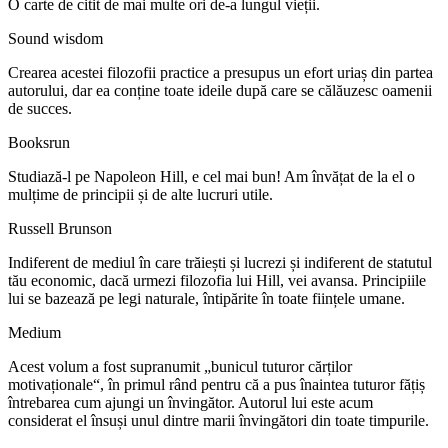
O carte de citit de mai multe ori de-a lungul vieții.
Sound wisdom
Crearea acestei filozofii practice a presupus un efort uriaș din partea
autorului, dar ea conține toate ideile după care se călăuzesc oamenii
de succes.
Booksrun
Studiază-l pe Napoleon Hill, e cel mai bun! Am învățat de la el o
mulțime de principii și de alte lucruri utile.
Russell Brunson
Indiferent de mediul în care trăiești și lucrezi și indiferent de statutul
tău economic, dacă urmezi filozofia lui Hill, vei avansa. Principiile
lui se bazează pe legi naturale, întipărite în toate ființele umane.
Medium
Acest volum a fost supranumit „bunicul tuturor cărților
motivaționale“, în primul rând pentru că a pus înaintea tuturor fățiș
întrebarea cum ajungi un învingător. Autorul lui este acum
considerat el însuși unul dintre marii învingători din toate timpurile.