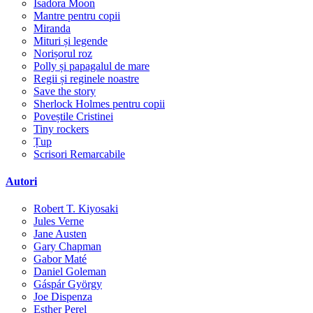
Isadora Moon
Mantre pentru copii
Miranda
Mituri și legende
Norișorul roz
Polly și papagalul de mare
Regii și reginele noastre
Save the story
Sherlock Holmes pentru copii
Poveștile Cristinei
Tiny rockers
Țup
Scrisori Remarcabile
Autori
Robert T. Kiyosaki
Jules Verne
Jane Austen
Gary Chapman
Gabor Maté
Daniel Goleman
Gáspár György
Joe Dispenza
Esther Perel