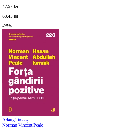
47,57 lei
63,43 lei
-25%
Adaugă în coș
Norman Vincent Peale