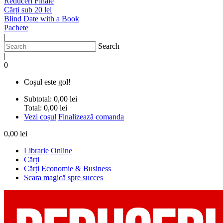
Reduceri Finale
Cărți sub 20 lei
Blind Date with a Book
Pachete
|
Search
|
0
Coșul este gol!
Subtotal:
0,00 lei
Total:
0,00 lei
Vezi coșul
Finalizează comanda
0,00 lei
Librarie Online
Cărți
Cărți Economie & Business
Scara magică spre succes