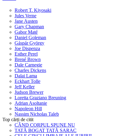
Robert T. Kiyosaki
Jules Verne
Jane Austen
Gary Chapman
Gabor Maté
Daniel Goleman
Gáspár György
Joe Dispenza
Esther Perel
Brené Brown
Dale Carnegie
Charles Dickens
Dalai Lama
Eckhart Tolle
Jeff Keller
Judson Brewer
Loretta Graziano Breuning
Adrian Asoltanie
Napoleon Hill
Nassim Nicholas Taleb
Top cărți de citit
CÂND CORPUL SPUNE NU
TATĂ BOGAT TATĂ SARAC
CELE CINCI LIMBAJE ALE IUBIRII