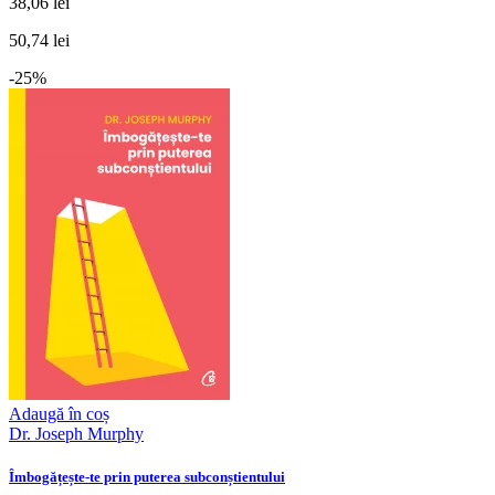
38,06 lei
50,74 lei
-25%
Adaugă în coș
Dr. Joseph Murphy
Îmbogățește-te prin puterea subconștientului