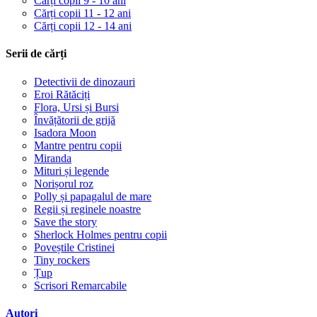
Cărți copii 9 - 10 ani
Cărți copii 11 - 12 ani
Cărți copii 12 - 14 ani
Serii de cărți
Detectivii de dinozauri
Eroi Rătăciți
Flora, Ursi și Bursi
Învățătorii de grijă
Isadora Moon
Mantre pentru copii
Miranda
Mituri și legende
Norișorul roz
Polly și papagalul de mare
Regii și reginele noastre
Save the story
Sherlock Holmes pentru copii
Poveștile Cristinei
Tiny rockers
Țup
Scrisori Remarcabile
Autori