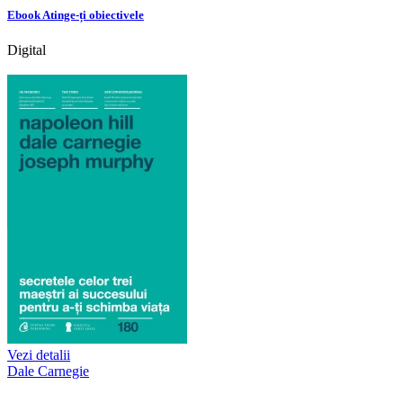
Ebook Atinge-ți obiectivele
Digital
Vezi detalii
Dale Carnegie