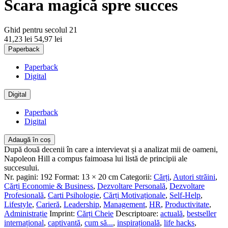
Scara magică spre succes
Ghid pentru secolul 21
41,23 lei
54,97 lei
Paperback
Paperback
Digital
Digital
Paperback
Digital
Adaugă în coș
După două decenii în care a intervievat și a analizat mii de oameni,
Napoleon Hill a compus faimoasa lui listă de principii ale
succesului.
Nr. pagini:
192
Format:
13 × 20 cm
Categorii:
Cărți
,
Autori străini
,
Cărți Economie & Business
,
Dezvoltare Personală
,
Dezvoltare
Profesională
,
Carti Psihologie
,
Cărți Motivaționale
,
Self-Help
,
Lifestyle
,
Carieră
,
Leadership
,
Management
,
HR
,
Productivitate
,
Administrație
Imprint:
Cărți Cheie
Descriptoare:
actuală
,
bestseller
internațional
,
captivantă
,
cum să...
,
inspirațională
,
life hacks
,