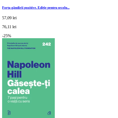
Forța gândirii pozitive. Ediție pentru secolu...
57,09 lei
76,11 lei
-25%