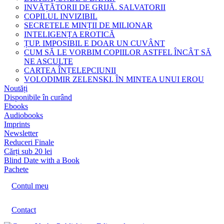
INVĂȚĂTORII DE GRIJĂ. SALVATORII
COPILUL INVIZIBIL
SECRETELE MINȚII DE MILIONAR
INTELIGENȚA EROTICĂ
ȚUP. IMPOSIBIL E DOAR UN CUVÂNT
CUM SĂ LE VORBIM COPIILOR ASTFEL ÎNCÂT SĂ
NE ASCULTE
CARTEA ÎNȚELEPCIUNII
VOLODIMIR ZELENSKI. ÎN MINTEA UNUI EROU
Noutăți
Disponibile în curând
Ebooks
Audiobooks
Imprints
Newsletter
Reduceri Finale
Cărți sub 20 lei
Blind Date with a Book
Pachete
Contul meu
Contact