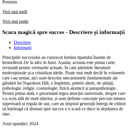
Penninn
Vezi mai mult
Vezi mai putin
Scara magică spre succes - Descriere și informații
Descriere
Informații
Principiile succesului au cunoscut lumina tiparului înainte de
bestsellerul
De la idee la bani
. Așadar, aceasta este prima carte,
revizuită pentru vremurile actuale, în care părintele literaturii
motivaționale și-a cristalizat ideile. Poate mai mult decât în volumele
care i-au urmat, aici sunt descrise mecanismele fundamentale ale
gândirii lui Napoleon Hill, o împletire, printre altele, de știință,
psihologie, religie, cosmologie, fizică atomică și parapsihologie.
Pentru prima dată, e prezentată legea atracției universale, despre care
s-a scris atât de mult ulterior, și sunt definite concepte precum mintea
superioară și regula de aur, care au inspirat generații întregi de cititori
să înțeleagă că drumul spre succes e o scară ce duce la depășirea de
sine.
Anul apariției:
2024