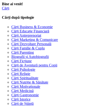
Bine ai venit!
Cărți
Cărți după tipologie
Cărți Business & Economie
Cărți Educație Financiară
Cărți Antreprenoriat
Cărți Marketing & Comunicare
Cărți Dezvoltare Personală
Cărți Familie & Cuplu
Cărți Parenting
Biografii și Autobiografii
Cărți Ficțiune
Cărți de Aventură pentru Copii
Cărți Psihologie
Cărți Religie
Cărți Spiritualitate
Cărți Nutriție & Sănătate
Cărți Motivaționale
Cărți Medicină
Cărți Gastronomie
Cărți Istorice
Cărți de Știință