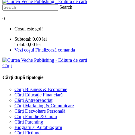
Search
|
0
Coșul este gol!
Subtotal:
0,00 lei
Total:
0,00 lei
Vezi coșul
Finalizează comanda
Cărți
Cărți după tipologie
Cărți Business & Economie
Cărți Educație Financiară
Cărți Antreprenoriat
Cărți Marketing & Comunicare
Cărți Dezvoltare Personală
Cărți Familie & Cuplu
Cărți Parenting
Biografii și Autobiografii
Cărți Ficțiune