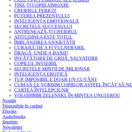
ȚINE-ȚI COPIII APROAPE
CREIERUL FERICIT
PUTEREA PREZENTULUI
INTELIGENȚA EMOȚIONALĂ
SECRETELE SUCCESULUI
ANTRENEAZĂ-ȚI CREIERUL
ATITUDINEA ESTE TOTUL
ÎMBLÂNZIREA ANXIETĂȚII
CURAJUL DE A FI VULNERABIL
DRAGĂ, UNDE-S BANII?
INVĂȚĂTORII DE GRIJĂ. SALVATORII
COPILUL INVIZIBIL
SECRETELE MINȚII DE MILIONAR
INTELIGENȚA EROTICĂ
ȚUP. IMPOSIBIL E DOAR UN CUVÂNT
CUM SĂ LE VORBIM COPIILOR ASTFEL ÎNCÂT SĂ N
CARTEA ÎNȚELEPCIUNII
VOLODIMIR ZELENSKI. ÎN MINTEA UNUI EROU
Noutăți
Disponibile în curând
Ebooks
Audiobooks
Imprints
Newsletter