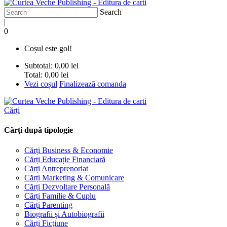
Search
|
0
Coșul este gol!
Subtotal:
0,00 lei
Total:
0,00 lei
Vezi coșul
Finalizează comanda
Cărți
Cărți după tipologie
Cărți Business & Economie
Cărți Educație Financiară
Cărți Antreprenoriat
Cărți Marketing & Comunicare
Cărți Dezvoltare Personală
Cărți Familie & Cuplu
Cărți Parenting
Biografii și Autobiografii
Cărți Ficțiune