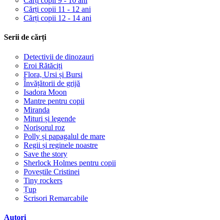
Cărți copii 9 - 10 ani
Cărți copii 11 - 12 ani
Cărți copii 12 - 14 ani
Serii de cărți
Detectivii de dinozauri
Eroi Rătăciți
Flora, Ursi și Bursi
Învățătorii de grijă
Isadora Moon
Mantre pentru copii
Miranda
Mituri și legende
Norișorul roz
Polly și papagalul de mare
Regii și reginele noastre
Save the story
Sherlock Holmes pentru copii
Poveștile Cristinei
Tiny rockers
Țup
Scrisori Remarcabile
Autori