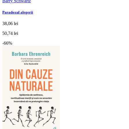
Barry Schwartz
Paradoxul alegerii
38,06 lei
50,74 lei
-66%