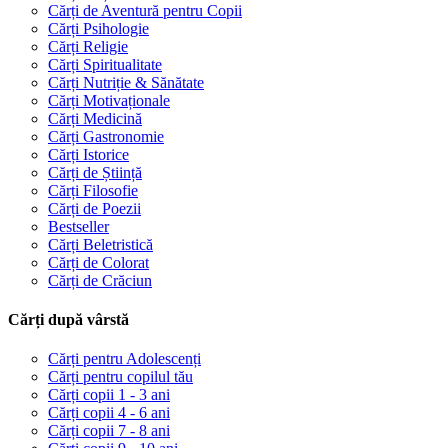
Cărți de Aventură pentru Copii
Cărți Psihologie
Cărți Religie
Cărți Spiritualitate
Cărți Nutriție & Sănătate
Cărți Motivaționale
Cărți Medicină
Cărți Gastronomie
Cărți Istorice
Cărți de Știință
Cărți Filosofie
Cărți de Poezii
Bestseller
Cărți Beletristică
Cărți de Colorat
Cărți de Crăciun
Cărți după vârstă
Cărți pentru Adolescenți
Cărți pentru copilul tău
Cărți copii 1 - 3 ani
Cărți copii 4 - 6 ani
Cărți copii 7 - 8 ani