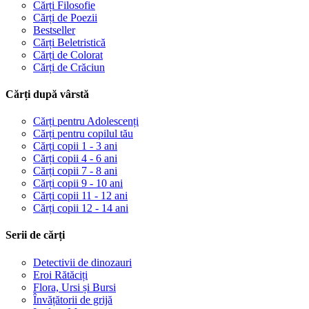
Cărți Filosofie
Cărți de Poezii
Bestseller
Cărți Beletristică
Cărți de Colorat
Cărți de Crăciun
Cărți după vârstă
Cărți pentru Adolescenți
Cărți pentru copilul tău
Cărți copii 1 - 3 ani
Cărți copii 4 - 6 ani
Cărți copii 7 - 8 ani
Cărți copii 9 - 10 ani
Cărți copii 11 - 12 ani
Cărți copii 12 - 14 ani
Serii de cărți
Detectivii de dinozauri
Eroi Rătăciți
Flora, Ursi și Bursi
Învățătorii de grijă