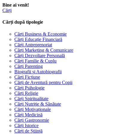
Bine ai venit!
Cărți
Cărți după tipologie
Cărți Business & Economie
Cărți Educație Financiară
Cărți Antreprenoriat
Cărți Marketing & Comunicare
Cărți Dezvoltare Personală
Cărți Familie & Cuplu
Cărți Parenting
Biografii și Autobiografii
Cărți Ficțiune
Cărți de Aventură pentru Copii
Cărți Psihologie
Cărți Religie
Cărți Spiritualitate
Cărți Nutriție & Sănătate
Cărți Motivaționale
Cărți Medicină
Cărți Gastronomie
Cărți Istorice
Cărți de Știință