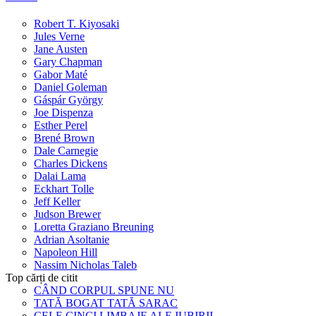
Robert T. Kiyosaki
Jules Verne
Jane Austen
Gary Chapman
Gabor Maté
Daniel Goleman
Gáspár György
Joe Dispenza
Esther Perel
Brené Brown
Dale Carnegie
Charles Dickens
Dalai Lama
Eckhart Tolle
Jeff Keller
Judson Brewer
Loretta Graziano Breuning
Adrian Asoltanie
Napoleon Hill
Nassim Nicholas Taleb
Top cărți de citit
CÂND CORPUL SPUNE NU
TATĂ BOGAT TATĂ SARAC
CELE CINCI LIMBAJE ALE IUBIRII