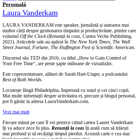
Personală
Laura Vanderkam
LAURA VANDERKAM este speaker, jurnalistă și autoarea mai
multor cărți despre gestionarea timpului și productivitate, printre care
volumul
Off the Clock
(
Renunță la ceas
, Curtea Veche Publishing,
2021). Articolele sale au apărut în
The New York Times, The Wall
Street Journal, Fortune, The Huffington Post
și
Scientific American
.
Discursul său TED din 2016, cu titlul „How to Gain Control of
Your Free Time“, are peste șapte milioane de vizualizări.
Este coprezentatoare, alături de Sarah Hart‑Unger, a podcastului
Best of Both Worlds
.
Locuiește lângă Philadelphia, împreună cu soțul și cei cinci copii.
Mai multe informații despre activitatea ei, precum și blogul personal,
pot fi găsite la adresa LauraVanderkam.com.
Vezi mai mult
Fiecare minut pe care îl vei petrece citind cartea Laurei Vanderkam
îți va aduce zece în plus.
Renunță la ceas
îți arată cum să trăiești
mai profund și să recâștigi timpul pierdut. Această carte e cea mai