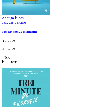
Adaugă în coș
Jacques Salomé
Mai am câteva certitudini
35,68 lei
47,57 lei
-76%
Hardcover