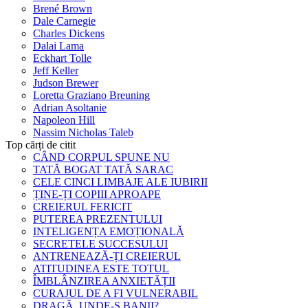
Brené Brown
Dale Carnegie
Charles Dickens
Dalai Lama
Eckhart Tolle
Jeff Keller
Judson Brewer
Loretta Graziano Breuning
Adrian Asoltanie
Napoleon Hill
Nassim Nicholas Taleb
Top cărți de citit
CÂND CORPUL SPUNE NU
TATĂ BOGAT TATĂ SARAC
CELE CINCI LIMBAJE ALE IUBIRII
ȚINE-ȚI COPIII APROAPE
CREIERUL FERICIT
PUTEREA PREZENTULUI
INTELIGENȚA EMOȚIONALĂ
SECRETELE SUCCESULUI
ANTRENEAZĂ-ȚI CREIERUL
ATITUDINEA ESTE TOTUL
ÎMBLÂNZIREA ANXIETĂȚII
CURAJUL DE A FI VULNERABIL
DRAGĂ, UNDE-S BANII?