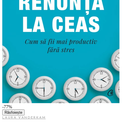
-77%
Răsfoiește
LAURA VANDERKAM