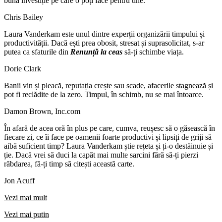
bună investiție pe care o poți face pentru tine.
Chris Bailey
Laura Vanderkam este unul dintre experții organizării timpului și
productivității. Dacă ești prea obosit, stresat și suprasolicitat, s-ar
putea ca sfaturile din
Renunță la ceas
să-ți schimbe viața.
Dorie Clark
Banii vin și pleacă, reputația crește sau scade, afacerile stagnează și
pot fi reclădite de la zero. Timpul, în schimb, nu se mai întoarce.
Damon Brown, Inc.com
În afară de acea oră în plus pe care, cumva, reușesc să o găsească în
fiecare zi, ce îi face pe oamenii foarte productivi și lipsiți de griji să
aibă suficient timp? Laura Vanderkam știe rețeta și ți-o destăinuie și
ție. Dacă vrei să duci la capăt mai multe sarcini fără să-ți pierzi
răbdarea, fă-ți timp să citești această carte.
Jon Acuff
Vezi mai mult
Vezi mai putin