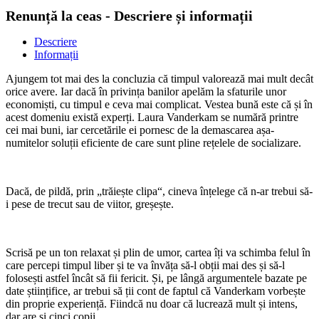
Renunță la ceas - Descriere și informații
Descriere
Informații
Ajungem tot mai des la concluzia că timpul valorează mai mult decât
orice avere. Iar dacă în privința banilor apelăm la sfaturile unor
economiști, cu timpul e ceva mai complicat. Vestea bună este că și în
acest domeniu există experți. Laura Vanderkam se numără printre
cei mai buni, iar cercetările ei pornesc de la demascarea așa-
numitelor soluții eficiente de care sunt pline rețelele de socializare.
Dacă, de pildă, prin „trăiește clipa“, cineva înțelege că n-ar trebui să-
i pese de trecut sau de viitor, greșește.
Scrisă pe un ton relaxat și plin de umor, cartea îți va schimba felul în
care percepi timpul liber și te va învăța să-l obții mai des și să-l
folosești astfel încât să fii fericit. Și, pe lângă argumentele bazate pe
date științifice, ar trebui să ții cont de faptul că Vanderkam vorbește
din proprie experiență. Fiindcă nu doar că lucrează mult și intens,
dar are și cinci copii.