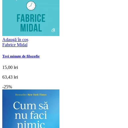
Adaugă în coș
Fabrice Midal
Trei minute de filozofie
15,00 lei
63,43 lei
-25%