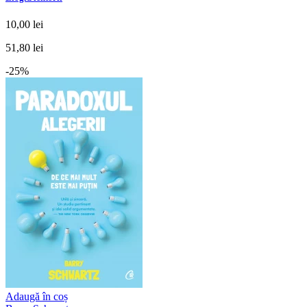
10,00 lei
51,80 lei
-25%
Adaugă în coș