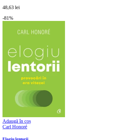
48,63 lei
-81%
Adaugă în coș
Carl Honoré
Elogiu lentorii