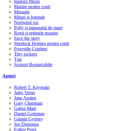
Isadora Moon
Mantre pentru copii
Miranda
Mituri și legende
Norișorul roz
Polly și papagalul de mare
Regii și reginele noastre
Save the story
Sherlock Holmes pentru copii
Poveștile Cristinei
Tiny rockers
Țup
Scrisori Remarcabile
Autori
Robert T. Kiyosaki
Jules Verne
Jane Austen
Gary Chapman
Gabor Maté
Daniel Goleman
Gáspár György
Joe Dispenza
Esther Perel