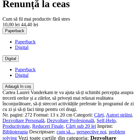
Renunță la ceas
Cum să fii mai productiv fără stres
10,00 lei
44,40 lei
Paperback
Paperback
Digital
Digital
Paperback
Digital
Adaugă în coș
Cartea Laurei Vanderkam te va ajuta să-ți schimbi percepția asupra
trecerii orelor și a zilelor, să privești mai relaxat realitatea
înconjurătoare, să-ți strecori activitățile preferate în programul de zi
cu zi și să-ți faci timp pentru cei dragi.
Nr. pagini:
272
Format:
13 x 20 cm
Categorii:
Cărți
,
Autori străini
,
Dezvoltare Personală
,
Dezvoltare Profesională
,
Self-Help
,
Productivitate
,
Reduceri Finale
,
Cărți sub 20 lei
Imprint:
Biblioterapia
Descriptoare:
cum să...
,
perspective noi
,
problem
Vezi toate cartile din categoria:
Dezvoltare
solving