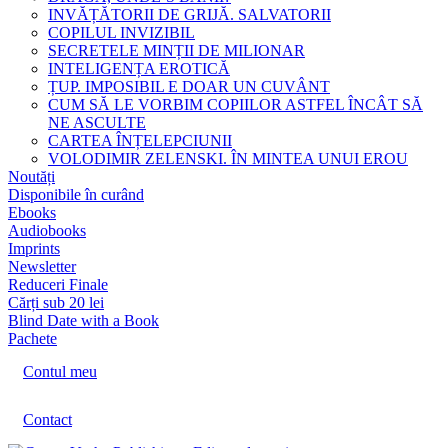
INVĂȚĂTORII DE GRIJĂ. SALVATORII
COPILUL INVIZIBIL
SECRETELE MINȚII DE MILIONAR
INTELIGENȚA EROTICĂ
ȚUP. IMPOSIBIL E DOAR UN CUVÂNT
CUM SĂ LE VORBIM COPIILOR ASTFEL ÎNCÂT SĂ
NE ASCULTE
CARTEA ÎNȚELEPCIUNII
VOLODIMIR ZELENSKI. ÎN MINTEA UNUI EROU
Noutăți
Disponibile în curând
Ebooks
Audiobooks
Imprints
Newsletter
Reduceri Finale
Cărți sub 20 lei
Blind Date with a Book
Pachete
Contul meu
Contact