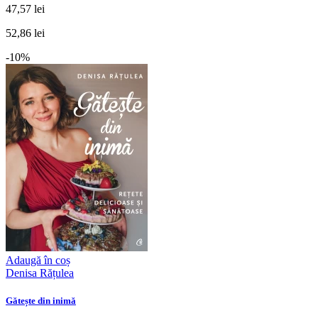
47,57 lei
52,86 lei
-10%
Adaugă în coș
Denisa Rățulea
Gătește din inimă