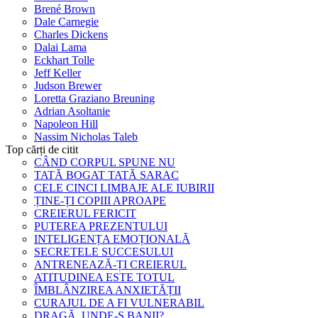
Brené Brown
Dale Carnegie
Charles Dickens
Dalai Lama
Eckhart Tolle
Jeff Keller
Judson Brewer
Loretta Graziano Breuning
Adrian Asoltanie
Napoleon Hill
Nassim Nicholas Taleb
Top cărți de citit
CÂND CORPUL SPUNE NU
TATĂ BOGAT TATĂ SARAC
CELE CINCI LIMBAJE ALE IUBIRII
ȚINE-ȚI COPIII APROAPE
CREIERUL FERICIT
PUTEREA PREZENTULUI
INTELIGENȚA EMOȚIONALĂ
SECRETELE SUCCESULUI
ANTRENEAZĂ-ȚI CREIERUL
ATITUDINEA ESTE TOTUL
ÎMBLÂNZIREA ANXIETĂȚII
CURAJUL DE A FI VULNERABIL
DRAGĂ, UNDE-S BANII?