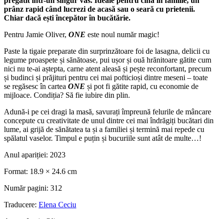
pregătit într-un singur vas. Ideale pentru cina în familie, un
prânz rapid când lucrezi de acasă sau o seară cu prietenii.
Chiar dacă ești începător în bucătărie.
Pentru Jamie Oliver,
ONE
este noul număr magic!
Paste la tigaie preparate din surprinzătoare foi de lasagna, delicii cu
legume proaspete și sănătoase, pui ușor și ouă hrănitoare gătite cum
nici nu te-ai aștepta, carne atent aleasă și pește reconfortant, precum
și budinci și prăjituri pentru cei mai pofticioși dintre meseni – toate
se regăsesc în cartea
ONE
și pot fi gătite rapid, cu economie de
mijloace. Condiția? Să fie iubire din plin.
Adună-i pe cei dragi la masă, savurați împreună felurile de mâncare
concepute cu creativitate de unul dintre cei mai îndrăgiți bucătari din
lume, ai grijă de sănătatea ta și a familiei și termină mai repede cu
spălatul vaselor. Timpul e puțin și bucuriile sunt atât de multe…!
Anul apariției:
2023
Format:
18.9 × 24.6 cm
Număr pagini:
312
Traducere:
Elena Ceciu