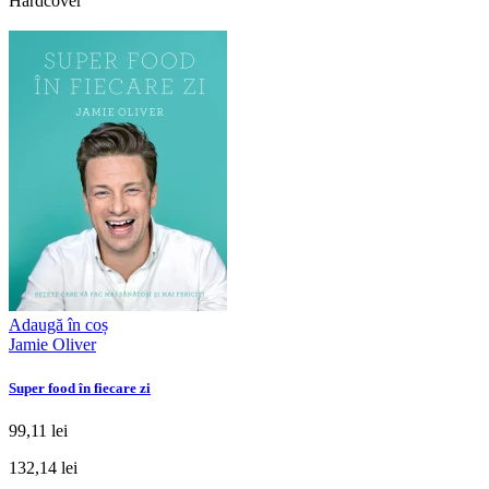
Hardcover
Adaugă în coș
Jamie Oliver
Super food în fiecare zi
99,11 lei
132,14 lei