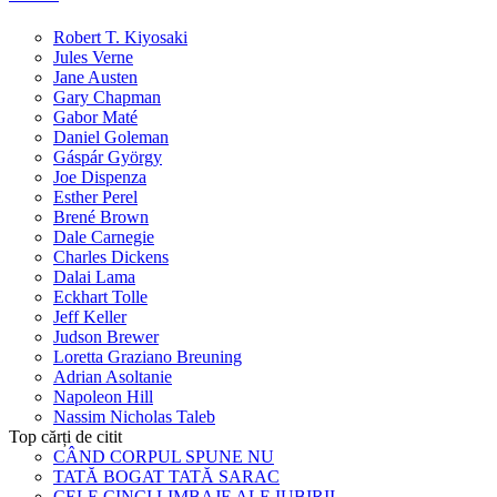
Robert T. Kiyosaki
Jules Verne
Jane Austen
Gary Chapman
Gabor Maté
Daniel Goleman
Gáspár György
Joe Dispenza
Esther Perel
Brené Brown
Dale Carnegie
Charles Dickens
Dalai Lama
Eckhart Tolle
Jeff Keller
Judson Brewer
Loretta Graziano Breuning
Adrian Asoltanie
Napoleon Hill
Nassim Nicholas Taleb
Top cărți de citit
CÂND CORPUL SPUNE NU
TATĂ BOGAT TATĂ SARAC
CELE CINCI LIMBAJE ALE IUBIRII