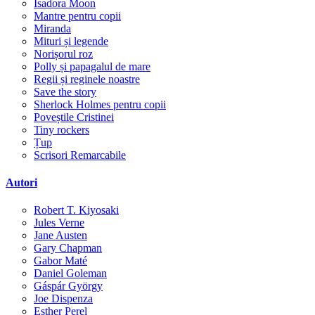
Isadora Moon
Mantre pentru copii
Miranda
Mituri și legende
Norișorul roz
Polly și papagalul de mare
Regii și reginele noastre
Save the story
Sherlock Holmes pentru copii
Poveștile Cristinei
Tiny rockers
Țup
Scrisori Remarcabile
Autori
Robert T. Kiyosaki
Jules Verne
Jane Austen
Gary Chapman
Gabor Maté
Daniel Goleman
Gáspár György
Joe Dispenza
Esther Perel