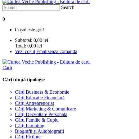
Search
|
0
Coșul este gol!
Subtotal:
0,00 lei
Total:
0,00 lei
Vezi coșul
Finalizează comanda
Cărți
Cărți după tipologie
Cărți Business & Economie
Cărți Educație Financiară
Cărți Antreprenoriat
Cărți Marketing & Comunicare
Cărți Dezvoltare Personală
Cărți Familie & Cuplu
Cărți Parenting
Biografii și Autobiografii
Cărți Ficțiune