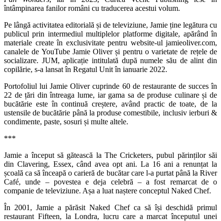
întâmpinarea fanilor români cu traducerea acestui volum.
Pe lângă activitatea editorială și de televiziune, Jamie ține legătura cu
publicul prin intermediul multiplelor platforme digitale, apărând în
materiale create în exclusivitate pentru website-ul jamieoliver.com,
canalele de YouTube Jamie Oliver și pentru o varietate de rețele de
socializare. JUM, aplicație intitulată după numele său de alint din
copilărie, s-a lansat în Regatul Unit în ianuarie 2022.
Portofoliul lui Jamie Oliver cuprinde 60 de restaurante de succes în
22 de țări din întreaga lume, iar gama sa de produse culinare și de
bucătărie este în continuă creștere, având practic de toate, de la
ustensile de bucătărie până la produse comestibile, inclusiv ierburi &
condimente, paste, sosuri și multe altele.
***
Jamie a început să gătească la The Cricketers, pubul părinților săi
din Clavering, Essex, când avea opt ani. La 16 ani a renunțat la
școală ca să înceapă o carieră de bucătar care l-a purtat până la River
Café, unde – povestea e deja celebră – a fost remarcat de o
companie de televiziune. Așa a luat naștere conceptul Naked Chef.
În 2001, Jamie a părăsit Naked Chef ca să își deschidă primul
restaurant Fifteen, la Londra, lucru care a marcat începutul unei