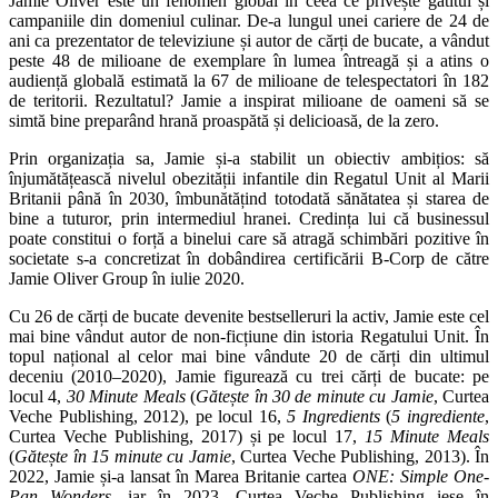
Jamie Oliver este un fenomen global în ceea ce privește gătitul și
campaniile din domeniul culinar. De-a lungul unei cariere de 24 de
ani ca prezentator de televiziune și autor de cărți de bucate, a vândut
peste 48 de milioane de exemplare în lumea întreagă și a atins o
audiență globală estimată la 67 de milioane de telespectatori în 182
de teritorii. Rezultatul? Jamie a inspirat milioane de oameni să se
simtă bine preparând hrană proaspătă și delicioasă, de la zero.
Prin organizația sa, Jamie și-a stabilit un obiectiv ambițios: să
înjumătățească nivelul obezității infantile din Regatul Unit al Marii
Britanii până în 2030, îmbunătățind totodată sănătatea și starea de
bine a tuturor, prin intermediul hranei. Credința lui că businessul
poate constitui o forță a binelui care să atragă schimbări pozitive în
societate s-a concretizat în dobândirea certificării B-Corp de către
Jamie Oliver Group în iulie 2020.
Cu 26 de cărți de bucate devenite bestselleruri la activ, Jamie este cel
mai bine vândut autor de non-ficțiune din istoria Regatului Unit. În
topul național al celor mai bine vândute 20 de cărți din ultimul
deceniu (2010–2020), Jamie figurează cu trei cărți de bucate: pe
locul 4,
30 Minute Meals
(
Gătește în 30 de minute cu Jamie
, Curtea
Veche Publishing, 2012), pe locul 16,
5 Ingredients
(
5 ingrediente
,
Curtea Veche Publishing, 2017) și pe locul 17,
15 Minute Meals
(
Gătește în 15 minute cu Jamie
, Curtea Veche Publishing, 2013). În
2022, Jamie și-a lansat în Marea Britanie cartea
ONE: Simple One-
Pan Wonders
, iar în 2023, Curtea Veche Publishing iese în