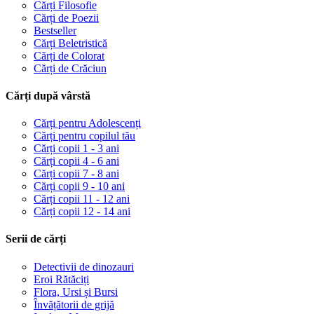
Cărți Filosofie
Cărți de Poezii
Bestseller
Cărți Beletristică
Cărți de Colorat
Cărți de Crăciun
Cărți după vârstă
Cărți pentru Adolescenți
Cărți pentru copilul tău
Cărți copii 1 - 3 ani
Cărți copii 4 - 6 ani
Cărți copii 7 - 8 ani
Cărți copii 9 - 10 ani
Cărți copii 11 - 12 ani
Cărți copii 12 - 14 ani
Serii de cărți
Detectivii de dinozauri
Eroi Rătăciți
Flora, Ursi și Bursi
Învățătorii de grijă