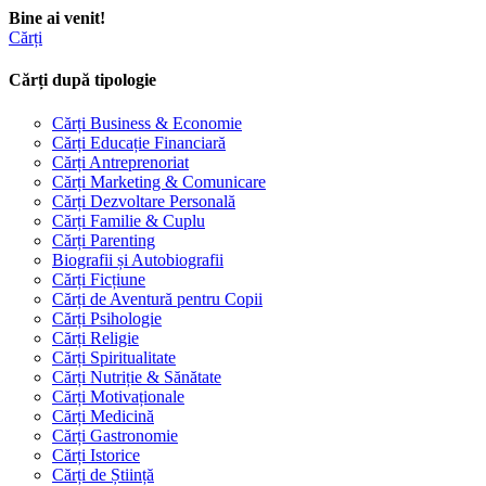
Bine ai venit!
Cărți
Cărți după tipologie
Cărți Business & Economie
Cărți Educație Financiară
Cărți Antreprenoriat
Cărți Marketing & Comunicare
Cărți Dezvoltare Personală
Cărți Familie & Cuplu
Cărți Parenting
Biografii și Autobiografii
Cărți Ficțiune
Cărți de Aventură pentru Copii
Cărți Psihologie
Cărți Religie
Cărți Spiritualitate
Cărți Nutriție & Sănătate
Cărți Motivaționale
Cărți Medicină
Cărți Gastronomie
Cărți Istorice
Cărți de Știință