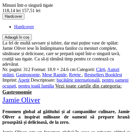
Minuni într-o singură tigaie
118,14 lei
157,51 lei
Hardcover
Hardcover
Adaugă în coș
La fel de multă savoare și iubire, dar mai puține vase de spălat:
Jamie Oliver iese în întâmpinarea fanilor cu meniuri complete,
sănătoase și delicioase, care se prepară rapid într-o singură tavă,
cratiță sau tigaie. Ca să-ți rămână timp pentru ce contează cu
adevărat.
Nr. pagini:
312
Format:
18.9 × 24.6 cm
Categorii:
Cărți
,
Autori
străini
,
Gastronomie
,
Mese Rapide
,
Rețete
,
Bestsellers Bookfest
Imprint:
Apetit
Descriptoare:
bucătărie internațională
,
pentru oameni
Vezi toate cartile din categoria:
ocupați
,
pentru toată familia
Gastronomie
Jamie Oliver
Fenomen global al gătitului și al campaniilor culinare, Jamie
Oliver a inspirat milioane de oameni să prepare hrană
proaspătă și delicioasă, de la zero.