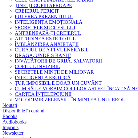
ȚINE-ȚI COPIII APROAPE
CREIERUL FERICIT
PUTEREA PREZENTULUI
INTELIGENȚA EMOȚIONALĂ
SECRETELE SUCCESULUI
ANTRENEAZĂ-ȚI CREIERUL
ATITUDINEA ESTE TOTUL
ÎMBLÂNZIREA ANXIETĂȚII
CURAJUL DE A FI VULNERABIL
DRAGĂ, UNDE-S BANII?
INVĂȚĂTORII DE GRIJĂ. SALVATORII
COPILUL INVIZIBIL
SECRETELE MINȚII DE MILIONAR
INTELIGENȚA EROTICĂ
ȚUP. IMPOSIBIL E DOAR UN CUVÂNT
CUM SĂ LE VORBIM COPIILOR ASTFEL ÎNCÂT SĂ N
CARTEA ÎNȚELEPCIUNII
VOLODIMIR ZELENSKI. ÎN MINTEA UNUI EROU
Noutăți
Disponibile în curând
Ebooks
Audiobooks
Imprints
Newsletter