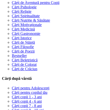
Cărți de Aventură pentru Copii
Cărți Psihologie
Cărți Religie
Cărți Spiritualitate
Cărți Nutriție & Sănătate
Cărți Motivaționale
Cărți Medicină
Cărți Gastronomie
Cărți Istorice
Cărți de Știință
Cărți Filosofie
Cărți de Poezii
Bestseller
Cărți Beletristică
Cărți de Colorat
Cărți de Crăciun
Cărți după vârstă
Cărți pentru Adolescenți
Cărți pentru copilul tău
Cărți copii 1 - 3 ani
Cărți copii 4 - 6 ani
Cărți copii 7 - 8 ani