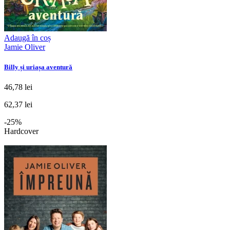
Adaugă în coș
Jamie Oliver
Billy și uriașa aventură
46,78 lei
62,37 lei
-25%
Hardcover