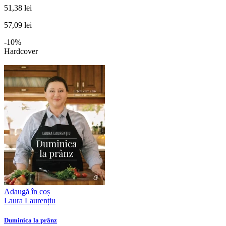
51,38 lei
57,09 lei
-10%
Hardcover
Adaugă în coș
Laura Laurențiu
Duminica la prânz