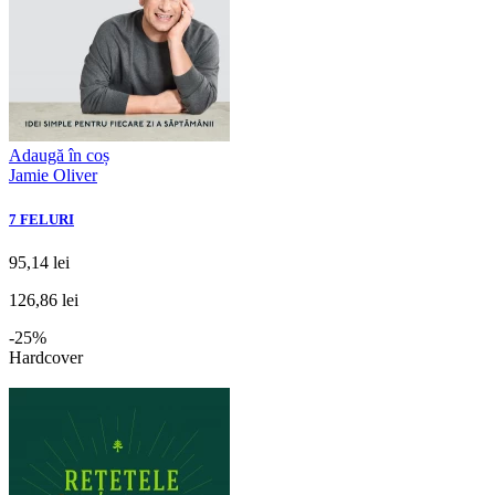
Adaugă în coș
Jamie Oliver
7 FELURI
95,14 lei
126,86 lei
-25%
Hardcover