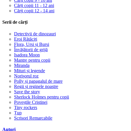
Cărți copii 9 - 10 ani
Cărți copii 11 - 12 ani
Cărți copii 12 - 14 ani
Serii de cărți
Detectivii de dinozauri
Eroi Rătăciți
Flora, Ursi și Bursi
Învățătorii de grijă
Isadora Moon
Mantre pentru copii
Miranda
Mituri și legende
Norișorul roz
Polly și papagalul de mare
Regii și reginele noastre
Save the story
Sherlock Holmes pentru copii
Poveștile Cristinei
Tiny rockers
Țup
Scrisori Remarcabile
Autori