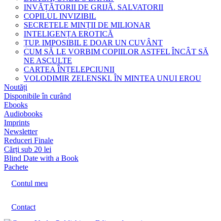
INVĂȚĂTORII DE GRIJĂ. SALVATORII
COPILUL INVIZIBIL
SECRETELE MINȚII DE MILIONAR
INTELIGENȚA EROTICĂ
ȚUP. IMPOSIBIL E DOAR UN CUVÂNT
CUM SĂ LE VORBIM COPIILOR ASTFEL ÎNCÂT SĂ
NE ASCULTE
CARTEA ÎNȚELEPCIUNII
VOLODIMIR ZELENSKI. ÎN MINTEA UNUI EROU
Noutăți
Disponibile în curând
Ebooks
Audiobooks
Imprints
Newsletter
Reduceri Finale
Cărți sub 20 lei
Blind Date with a Book
Pachete
Contul meu
Contact