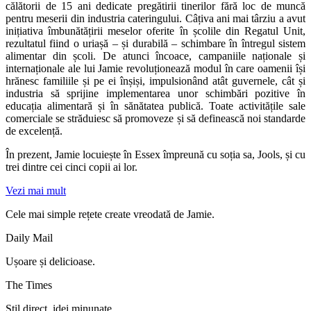
călătorii de 15 ani dedicate pregătirii tinerilor fără loc de muncă
pentru meserii din industria cateringului. Câțiva ani mai târziu a avut
inițiativa îmbunătățirii meselor oferite în școlile din Regatul Unit,
rezultatul fiind o uriașă – și durabilă – schimbare în întregul sistem
alimentar din școli. De atunci încoace, campaniile naționale și
internaționale ale lui Jamie revoluționează modul în care oamenii își
hrănesc familiile și pe ei înșiși, impulsionând atât guvernele, cât și
industria să sprijine implementarea unor schimbări pozitive în
educația alimentară și în sănătatea publică. Toate activitățile sale
comerciale se străduiesc să promoveze și să definească noi standarde
de excelență.
În prezent, Jamie locuiește în Essex împreună cu soția sa, Jools, și cu
trei dintre cei cinci copii ai lor.
Vezi mai mult
Cele mai simple rețete create vreodată de Jamie.
Daily Mail
Ușoare și delicioase.
The Times
Stil direct, idei minunate.