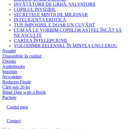
INVĂȚĂTORII DE GRIJĂ. SALVATORII
COPILUL INVIZIBIL
SECRETELE MINȚII DE MILIONAR
INTELIGENȚA EROTICĂ
ȚUP. IMPOSIBIL E DOAR UN CUVÂNT
CUM SĂ LE VORBIM COPIILOR ASTFEL ÎNCÂT SĂ
NE ASCULTE
CARTEA ÎNȚELEPCIUNII
VOLODIMIR ZELENSKI. ÎN MINTEA UNUI EROU
Noutăți
Disponibile în curând
Ebooks
Audiobooks
Imprints
Newsletter
Reduceri Finale
Cărți sub 20 lei
Blind Date with a Book
Pachete
Contul meu
Contact