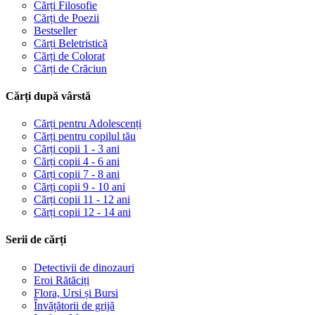
Cărți Filosofie
Cărți de Poezii
Bestseller
Cărți Beletristică
Cărți de Colorat
Cărți de Crăciun
Cărți după vârstă
Cărți pentru Adolescenți
Cărți pentru copilul tău
Cărți copii 1 - 3 ani
Cărți copii 4 - 6 ani
Cărți copii 7 - 8 ani
Cărți copii 9 - 10 ani
Cărți copii 11 - 12 ani
Cărți copii 12 - 14 ani
Serii de cărți
Detectivii de dinozauri
Eroi Rătăciți
Flora, Ursi și Bursi
Învățătorii de grijă