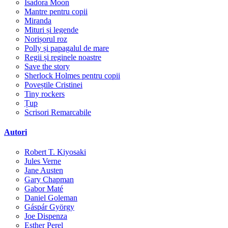
Isadora Moon
Mantre pentru copii
Miranda
Mituri și legende
Norișorul roz
Polly și papagalul de mare
Regii și reginele noastre
Save the story
Sherlock Holmes pentru copii
Poveștile Cristinei
Tiny rockers
Țup
Scrisori Remarcabile
Autori
Robert T. Kiyosaki
Jules Verne
Jane Austen
Gary Chapman
Gabor Maté
Daniel Goleman
Gáspár György
Joe Dispenza
Esther Perel