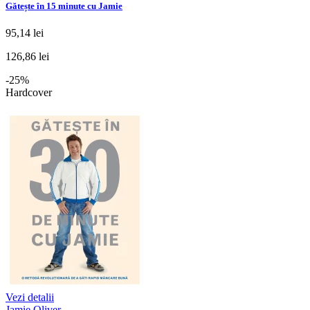
Gătește în 15 minute cu Jamie
95,14 lei
126,86 lei
-25%
Hardcover
Vezi detalii
Jamie Oliver