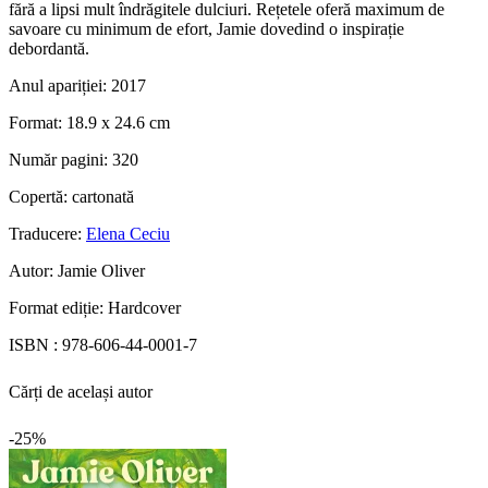
fără a lipsi mult îndrăgitele dulciuri. Rețetele oferă maximum de
savoare cu minimum de efort, Jamie dovedind o inspirație
debordantă.
Anul apariției:
2017
Format:
18.9 x 24.6 cm
Număr pagini:
320
Copertă:
cartonată
Traducere:
Elena Ceciu
Autor:
Jamie Oliver
Format ediție:
Hardcover
ISBN :
978-606-44-0001-7
Cărți de același autor
-25%