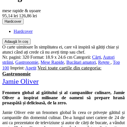
mese rapide & ușoare
95,14 lei
126,86 lei
Hardcover
Hardcover
Adaugă în coș
O carte uimitoare în simplitatea ei, care vă inspiră să gătiți chiar și
atunci când ați crede că nu aveți timp sau chef.
Nr. pagini:
320
Format:
18.9 x 24.6 cm
Categorii:
Cărți
,
Autori
străini
,
Gastronomie
,
Mese Rapide
,
Bucătari amatori
,
Rețete
,
Top
Vezi toate cartile din categoria:
100
Imprint:
Apetit
Gastronomie
Jamie Oliver
Fenomen global al gătitului și al campaniilor culinare, Jamie
Oliver a inspirat milioane de oameni să prepare hrană
proaspătă și delicioasă, de la zero.
Jamie Oliver este un fenomen global în ceea ce privește gătitul și
campaniile din domeniul culinar. De-a lungul unei cariere de 24 de
ani ca prezentator de televiziune și autor de cărți de bucate, a vândut