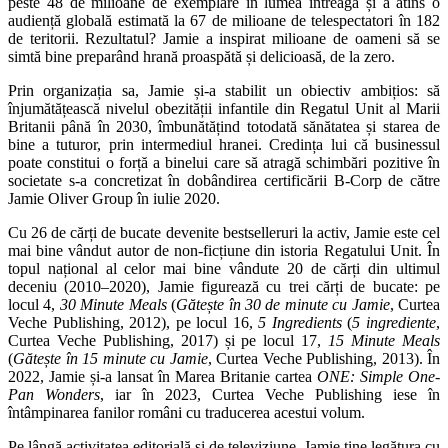
peste 48 de milioane de exemplare în lumea întreagă și a atins o
audiență globală estimată la 67 de milioane de telespectatori în 182
de teritorii. Rezultatul? Jamie a inspirat milioane de oameni să se
simtă bine preparând hrană proaspătă și delicioasă, de la zero.
Prin organizația sa, Jamie și-a stabilit un obiectiv ambițios: să
înjumătățească nivelul obezității infantile din Regatul Unit al Marii
Britanii până în 2030, îmbunătățind totodată sănătatea și starea de
bine a tuturor, prin intermediul hranei. Credința lui că businessul
poate constitui o forță a binelui care să atragă schimbări pozitive în
societate s-a concretizat în dobândirea certificării B-Corp de către
Jamie Oliver Group în iulie 2020.
Cu 26 de cărți de bucate devenite bestselleruri la activ, Jamie este cel
mai bine vândut autor de non-ficțiune din istoria Regatului Unit. În
topul național al celor mai bine vândute 20 de cărți din ultimul
deceniu (2010–2020), Jamie figurează cu trei cărți de bucate: pe
locul 4,
30 Minute Meals
(
Gătește în 30 de minute cu Jamie
, Curtea
Veche Publishing, 2012), pe locul 16,
5 Ingredients
(
5 ingrediente
,
Curtea Veche Publishing, 2017) și pe locul 17,
15 Minute Meals
(
Gătește în 15 minute cu Jamie
, Curtea Veche Publishing, 2013). În
2022, Jamie și-a lansat în Marea Britanie cartea
ONE: Simple One-
Pan Wonders
, iar în 2023, Curtea Veche Publishing iese în
întâmpinarea fanilor români cu traducerea acestui volum.
Pe lângă activitatea editorială și de televiziune, Jamie ține legătura cu