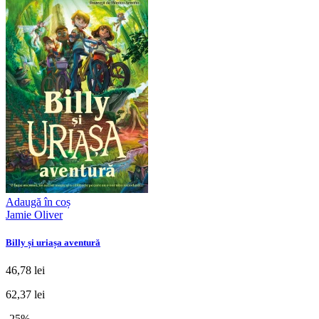
Adaugă în coș
Jamie Oliver
Billy și uriașa aventură
46,78 lei
62,37 lei
-25%