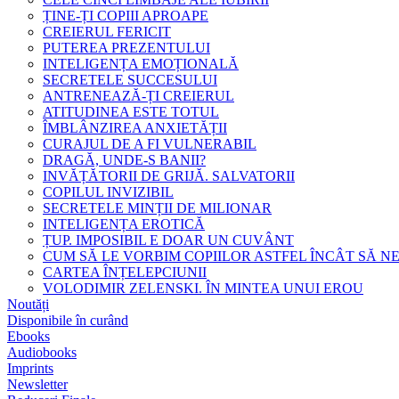
ȚINE-ȚI COPIII APROAPE
CREIERUL FERICIT
PUTEREA PREZENTULUI
INTELIGENȚA EMOȚIONALĂ
SECRETELE SUCCESULUI
ANTRENEAZĂ-ȚI CREIERUL
ATITUDINEA ESTE TOTUL
ÎMBLÂNZIREA ANXIETĂȚII
CURAJUL DE A FI VULNERABIL
DRAGĂ, UNDE-S BANII?
INVĂȚĂTORII DE GRIJĂ. SALVATORII
COPILUL INVIZIBIL
SECRETELE MINȚII DE MILIONAR
INTELIGENȚA EROTICĂ
ȚUP. IMPOSIBIL E DOAR UN CUVÂNT
CUM SĂ LE VORBIM COPIILOR ASTFEL ÎNCÂT SĂ N
CARTEA ÎNȚELEPCIUNII
VOLODIMIR ZELENSKI. ÎN MINTEA UNUI EROU
Noutăți
Disponibile în curând
Ebooks
Audiobooks
Imprints
Newsletter