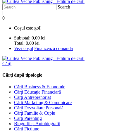
Search
|
0
Coșul este gol!
Subtotal:
0,00 lei
Total:
0,00 lei
Vezi coșul
Finalizează comanda
Cărți
Cărți după tipologie
Cărți Business & Economie
Cărți Educație Financiară
Cărți Antreprenoriat
Cărți Marketing & Comunicare
Cărți Dezvoltare Personală
Cărți Familie & Cuplu
Cărți Parenting
Biografii și Autobiografii
Cărți Ficțiune