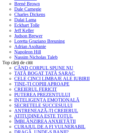
Brené Brown
Dale Carnegie
Charles Dickens
Dalai Lama
Eckhart Tolle
Jeff Keller
Judson Brewer
Loretta Graziano Breuning
Adrian Asoltanie
Napoleon Hill
Nassim Nicholas Taleb
Top cărți de citit
CÂND CORPUL SPUNE NU
TATĂ BOGAT TATĂ SARAC
CELE CINCI LIMBAJE ALE IUBIRII
ȚINE-ȚI COPIII APROAPE
CREIERUL FERICIT
PUTEREA PREZENTULUI
INTELIGENȚA EMOȚIONALĂ
SECRETELE SUCCESULUI
ANTRENEAZĂ-ȚI CREIERUL
ATITUDINEA ESTE TOTUL
ÎMBLÂNZIREA ANXIETĂȚII
CURAJUL DE A FI VULNERABIL
DRAGĂ, UNDE-S BANII?