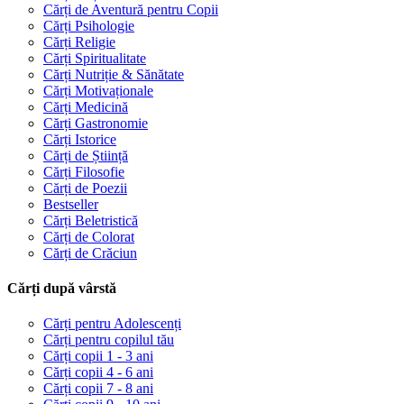
Cărți de Aventură pentru Copii
Cărți Psihologie
Cărți Religie
Cărți Spiritualitate
Cărți Nutriție & Sănătate
Cărți Motivaționale
Cărți Medicină
Cărți Gastronomie
Cărți Istorice
Cărți de Știință
Cărți Filosofie
Cărți de Poezii
Bestseller
Cărți Beletristică
Cărți de Colorat
Cărți de Crăciun
Cărți după vârstă
Cărți pentru Adolescenți
Cărți pentru copilul tău
Cărți copii 1 - 3 ani
Cărți copii 4 - 6 ani
Cărți copii 7 - 8 ani