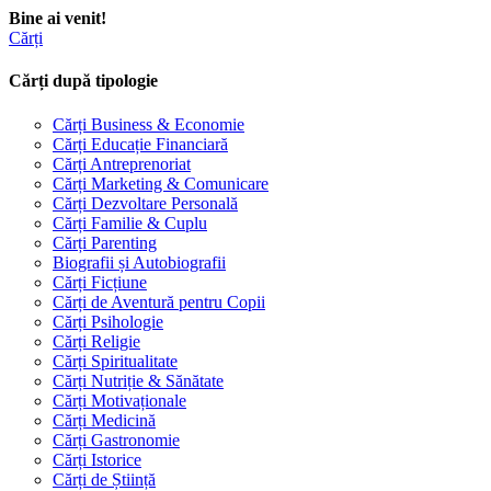
Bine ai venit!
Cărți
Cărți după tipologie
Cărți Business & Economie
Cărți Educație Financiară
Cărți Antreprenoriat
Cărți Marketing & Comunicare
Cărți Dezvoltare Personală
Cărți Familie & Cuplu
Cărți Parenting
Biografii și Autobiografii
Cărți Ficțiune
Cărți de Aventură pentru Copii
Cărți Psihologie
Cărți Religie
Cărți Spiritualitate
Cărți Nutriție & Sănătate
Cărți Motivaționale
Cărți Medicină
Cărți Gastronomie
Cărți Istorice
Cărți de Știință