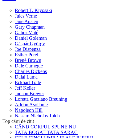
Robert T. Kiyosaki
Jules Verne
Jane Austen
Gary Chapman
Gabor Maté
Daniel Goleman
Gáspár György
Joe Dispenza
Esther Perel
Brené Brown
Dale Carnegie
Charles Dickens
Dalai Lama
Eckhart Tolle
Jeff Keller
Judson Brewer
Loretta Graziano Breuning
Adrian Asoltanie
Napoleon Hill
Nassim Nicholas Taleb
Top cărți de citit
CÂND CORPUL SPUNE NU
TATĂ BOGAT TATĂ SARAC
CELE CINCI LIMBAJE ALE IUBIRII