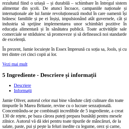
rezultatul fiind o uriașă – și durabilă – schimbare în întregul sistem
alimentar din școli. De atunci încoace, campaniile naționale și
internaționale ale lui Jamie revoluționează modul în care oamenii își
hrănesc familiile și pe ei înșiși, impulsionând atât guvernele, cât și
industria să sprijine implementarea unor schimbări pozitive în
educația alimentară și în sănătatea publică. Toate activitățile sale
comerciale se străduiesc să promoveze și să definească noi standarde
de excelență.
În prezent, Jamie locuiește în Essex împreună cu soția sa, Jools, și cu
trei dintre cei cinci copii ai lor.
Vezi mai mult
5 Ingrediente - Descriere și informații
Descriere
Informații
Jamie Oliver, autorul celor mai bine vândute cărți culinare din toate
timpurile în Marea Britanie, revine cu o lucrare senzațională.
Concentrându-se pe combinații incredibile de 5 ingrediente, a creat
130 de rețete, pe baza cărora puteți prepara bunătăți pentru mesele
zilnice. Autorul vă dă idei pentru toate tipurile de mâncăruri, de la
salate, paste, pui și pește la feluri inedite cu legume, orez și carne,