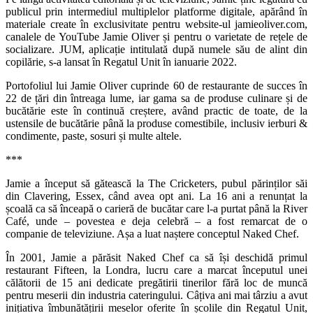
publicul prin intermediul multiplelor platforme digitale, apărând în
materiale create în exclusivitate pentru website-ul jamieoliver.com,
canalele de YouTube Jamie Oliver și pentru o varietate de rețele de
socializare. JUM, aplicație intitulată după numele său de alint din
copilărie, s-a lansat în Regatul Unit în ianuarie 2022.
Portofoliul lui Jamie Oliver cuprinde 60 de restaurante de succes în
22 de țări din întreaga lume, iar gama sa de produse culinare și de
bucătărie este în continuă creștere, având practic de toate, de la
ustensile de bucătărie până la produse comestibile, inclusiv ierburi &
condimente, paste, sosuri și multe altele.
***
Jamie a început să gătească la The Cricketers, pubul părinților săi
din Clavering, Essex, când avea opt ani. La 16 ani a renunțat la
școală ca să înceapă o carieră de bucătar care l-a purtat până la River
Café, unde – povestea e deja celebră – a fost remarcat de o
companie de televiziune. Așa a luat naștere conceptul Naked Chef.
În 2001, Jamie a părăsit Naked Chef ca să își deschidă primul
restaurant Fifteen, la Londra, lucru care a marcat începutul unei
călătorii de 15 ani dedicate pregătirii tinerilor fără loc de muncă
pentru meserii din industria cateringului. Câțiva ani mai târziu a avut
inițiativa îmbunătățirii meselor oferite în școlile din Regatul Unit,