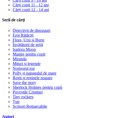
Cărți copii 9 - 10 ani
Cărți copii 11 - 12 ani
Cărți copii 12 - 14 ani
Serii de cărți
Detectivii de dinozauri
Eroi Rătăciți
Flora, Ursi și Bursi
Învățătorii de grijă
Isadora Moon
Mantre pentru copii
Miranda
Mituri și legende
Norișorul roz
Polly și papagalul de mare
Regii și reginele noastre
Save the story
Sherlock Holmes pentru copii
Poveștile Cristinei
Tiny rockers
Țup
Scrisori Remarcabile
Autori