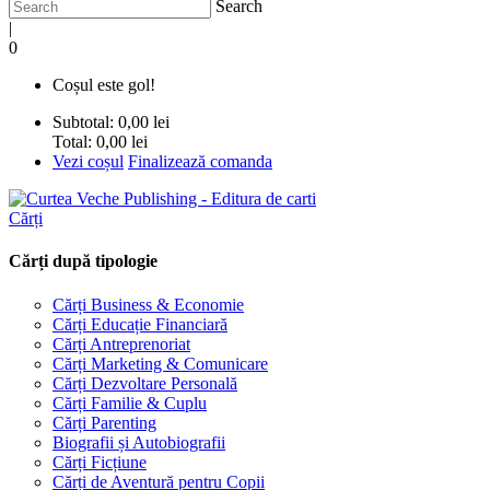
Search
|
0
Coșul este gol!
Subtotal:
0,00 lei
Total:
0,00 lei
Vezi coșul
Finalizează comanda
Cărți
Cărți după tipologie
Cărți Business & Economie
Cărți Educație Financiară
Cărți Antreprenoriat
Cărți Marketing & Comunicare
Cărți Dezvoltare Personală
Cărți Familie & Cuplu
Cărți Parenting
Biografii și Autobiografii
Cărți Ficțiune
Cărți de Aventură pentru Copii