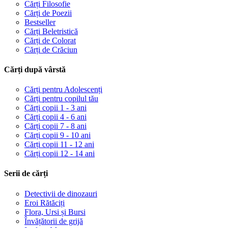
Cărți Filosofie
Cărți de Poezii
Bestseller
Cărți Beletristică
Cărți de Colorat
Cărți de Crăciun
Cărți după vârstă
Cărți pentru Adolescenți
Cărți pentru copilul tău
Cărți copii 1 - 3 ani
Cărți copii 4 - 6 ani
Cărți copii 7 - 8 ani
Cărți copii 9 - 10 ani
Cărți copii 11 - 12 ani
Cărți copii 12 - 14 ani
Serii de cărți
Detectivii de dinozauri
Eroi Rătăciți
Flora, Ursi și Bursi
Învățătorii de grijă