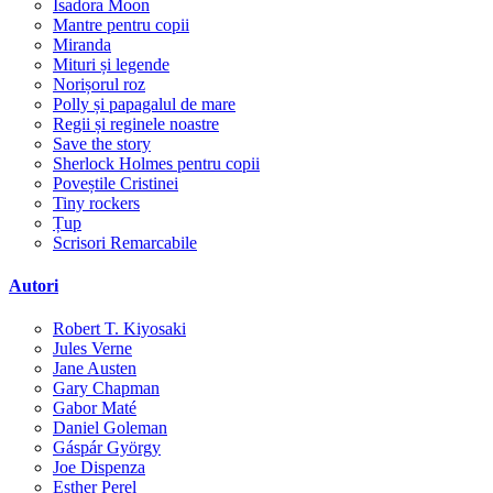
Isadora Moon
Mantre pentru copii
Miranda
Mituri și legende
Norișorul roz
Polly și papagalul de mare
Regii și reginele noastre
Save the story
Sherlock Holmes pentru copii
Poveștile Cristinei
Tiny rockers
Țup
Scrisori Remarcabile
Autori
Robert T. Kiyosaki
Jules Verne
Jane Austen
Gary Chapman
Gabor Maté
Daniel Goleman
Gáspár György
Joe Dispenza
Esther Perel