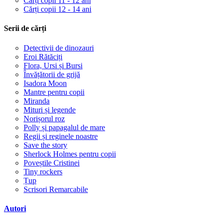
Cărți copii 11 - 12 ani
Cărți copii 12 - 14 ani
Serii de cărți
Detectivii de dinozauri
Eroi Rătăciți
Flora, Ursi și Bursi
Învățătorii de grijă
Isadora Moon
Mantre pentru copii
Miranda
Mituri și legende
Norișorul roz
Polly și papagalul de mare
Regii și reginele noastre
Save the story
Sherlock Holmes pentru copii
Poveștile Cristinei
Tiny rockers
Țup
Scrisori Remarcabile
Autori