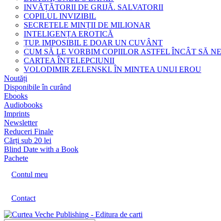
INVĂȚĂTORII DE GRIJĂ. SALVATORII
COPILUL INVIZIBIL
SECRETELE MINȚII DE MILIONAR
INTELIGENȚA EROTICĂ
ȚUP. IMPOSIBIL E DOAR UN CUVÂNT
CUM SĂ LE VORBIM COPIILOR ASTFEL ÎNCÂT SĂ N
CARTEA ÎNȚELEPCIUNII
VOLODIMIR ZELENSKI. ÎN MINTEA UNUI EROU
Noutăți
Disponibile în curând
Ebooks
Audiobooks
Imprints
Newsletter
Reduceri Finale
Cărți sub 20 lei
Blind Date with a Book
Pachete
Contul meu
Contact