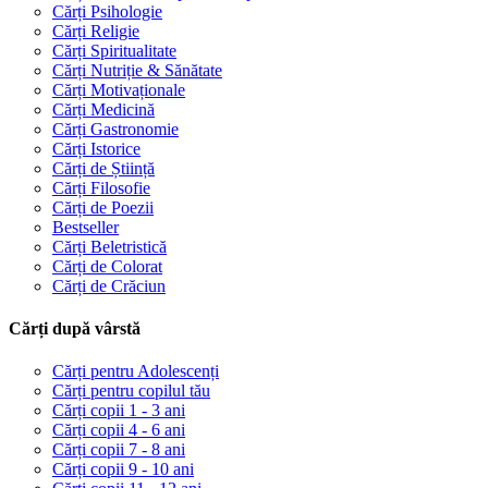
Cărți Psihologie
Cărți Religie
Cărți Spiritualitate
Cărți Nutriție & Sănătate
Cărți Motivaționale
Cărți Medicină
Cărți Gastronomie
Cărți Istorice
Cărți de Știință
Cărți Filosofie
Cărți de Poezii
Bestseller
Cărți Beletristică
Cărți de Colorat
Cărți de Crăciun
Cărți după vârstă
Cărți pentru Adolescenți
Cărți pentru copilul tău
Cărți copii 1 - 3 ani
Cărți copii 4 - 6 ani
Cărți copii 7 - 8 ani
Cărți copii 9 - 10 ani