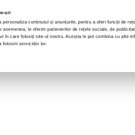
ie-uri
personaliza conținutul și anunțurile, pentru a oferi funcții de rețe
De asemenea, le oferim partenerilor de rețele sociale, de publicita
ul în care folosiți site-ul nostru. Aceștia le pot combina cu alte inf
olosirii serviciilor lor.