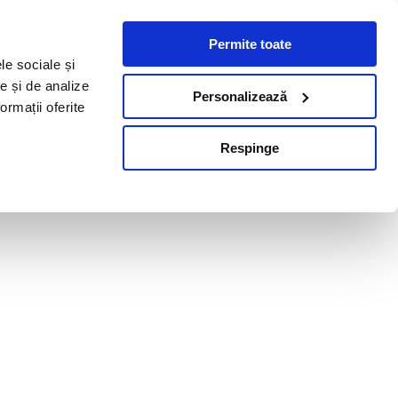
Permite toate
le sociale și
te și de analize
Personalizează
ormații oferite
Respinge