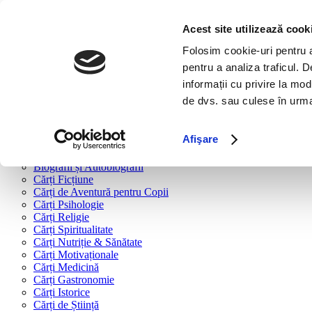
Bine ai venit!
Cărți
Acest site utilizează cook
Folosim cookie-uri pentru a 
Cărți după tipologie
pentru a analiza traficul. 
Cărți Business & Economie
informații cu privire la mod
Cărți Educație Financiară
de dvs. sau culese în urma f
Cărți Antreprenoriat
Cărți Marketing & Comunicare
Cărți Dezvoltare Personală
Afişare
Cărți Familie & Cuplu
Cărți Parenting
Biografii și Autobiografii
Cărți Ficțiune
Cărți de Aventură pentru Copii
Cărți Psihologie
Cărți Religie
Cărți Spiritualitate
Cărți Nutriție & Sănătate
Cărți Motivaționale
Cărți Medicină
Cărți Gastronomie
Cărți Istorice
Cărți de Știință