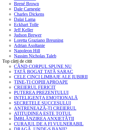
Brené Brown
Dale Carnegie
Charles Dickens
Dalai Lama
Eckhart Tolle
Jeff Keller
Judson Brewer
Loretta Graziano Breuning
Adrian Asoltanie
Napoleon Hill
Nassim Nicholas Taleb
Top cărți de citit
CÂND CORPUL SPUNE NU
TATĂ BOGAT TATĂ SARAC
CELE CINCI LIMBAJE ALE IUBIRII
ȚINE-ȚI COPIII APROAPE
CREIERUL FERICIT
PUTEREA PREZENTULUI
INTELIGENȚA EMOȚIONALĂ
SECRETELE SUCCESULUI
ANTRENEAZĂ-ȚI CREIERUL
ATITUDINEA ESTE TOTUL
ÎMBLÂNZIREA ANXIETĂȚII
CURAJUL DE A FI VULNERABIL
DRAGĂ, UNDE-S BANII?