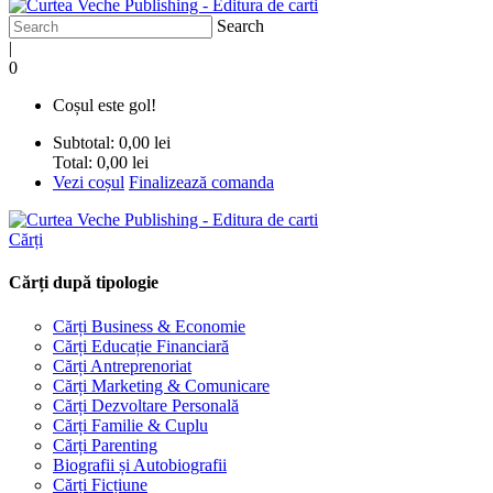
Search
|
0
Coșul este gol!
Subtotal:
0,00 lei
Total:
0,00 lei
Vezi coșul
Finalizează comanda
Cărți
Cărți după tipologie
Cărți Business & Economie
Cărți Educație Financiară
Cărți Antreprenoriat
Cărți Marketing & Comunicare
Cărți Dezvoltare Personală
Cărți Familie & Cuplu
Cărți Parenting
Biografii și Autobiografii
Cărți Ficțiune