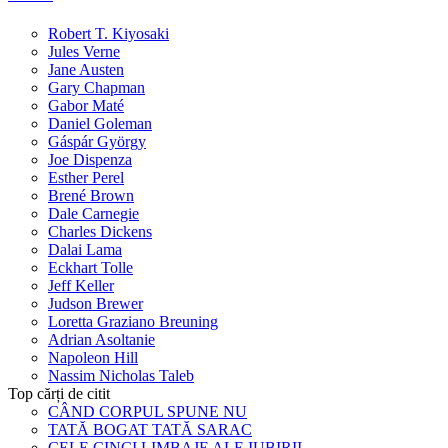
Robert T. Kiyosaki
Jules Verne
Jane Austen
Gary Chapman
Gabor Maté
Daniel Goleman
Gáspár György
Joe Dispenza
Esther Perel
Brené Brown
Dale Carnegie
Charles Dickens
Dalai Lama
Eckhart Tolle
Jeff Keller
Judson Brewer
Loretta Graziano Breuning
Adrian Asoltanie
Napoleon Hill
Nassim Nicholas Taleb
Top cărți de citit
CÂND CORPUL SPUNE NU
TATĂ BOGAT TATĂ SARAC
CELE CINCI LIMBAJE ALE IUBIRII