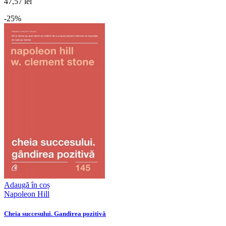
47,57 lei
-25%
Adaugă în coș
Napoleon Hill
Cheia succesului. Gandirea pozitivă