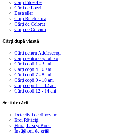
Cărți Filosofie
Cărți de Poezii
Bestseller
Cărți Beletristică
Cărți de Colorat
Cărți de Crăciun
Cărți după vârstă
Cărți pentru Adolescenți
Cărți pentru copilul tău
Cărți copii 1 - 3 ani
Cărți copii 4 - 6 ani
Cărți copii 7 - 8 ani
Cărți copii 9 - 10 ani
Cărți copii 11 - 12 ani
Cărți copii 12 - 14 ani
Serii de cărți
Detectivii de dinozauri
Eroi Rătăciți
Flora, Ursi și Bursi
Învățătorii de grijă