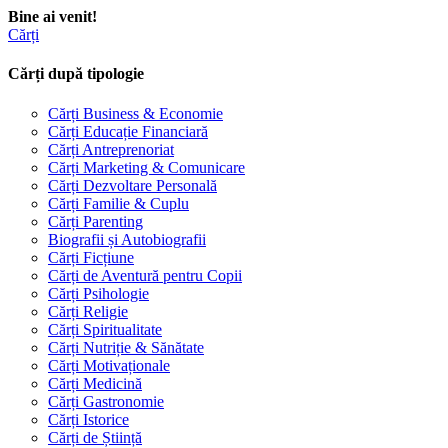
Bine ai venit!
Cărți
Cărți după tipologie
Cărți Business & Economie
Cărți Educație Financiară
Cărți Antreprenoriat
Cărți Marketing & Comunicare
Cărți Dezvoltare Personală
Cărți Familie & Cuplu
Cărți Parenting
Biografii și Autobiografii
Cărți Ficțiune
Cărți de Aventură pentru Copii
Cărți Psihologie
Cărți Religie
Cărți Spiritualitate
Cărți Nutriție & Sănătate
Cărți Motivaționale
Cărți Medicină
Cărți Gastronomie
Cărți Istorice
Cărți de Știință