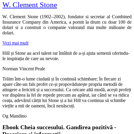
W. Clement Stone
W. Clement Stone (1902–2002), fondator si secretar al Combined
Insurance Company din America, a pornit la drum cu doar 100 de
dolari si a construit o companie valorand mai multe milioane de
dolari.
Vezi mai mult
Hill și Stone au acel talent rar întâlnit de a-și ajuta semenii oferindu-
le inspirația de care au nevoie.
Norman Vincent Peale
Trăim într-o lume ciudată și în continuă schimbare; în fiecare zi
apare câte-un fals profet ce-și propovăduiește propria metodă de
atingere a fericirii și a succesului. Ca oricare altă modă, acești profeți
vor dispărea la fel de repede precum au apărut, iar când se va ridica
ceața, adevărul cărții lui Stone și a lui Hill va continua să schimbe
viețile a mii de oameni, încă nenăscuți.
Og Mandino
Ebook Cheia succesului. Gandirea pozitivă -
Descriere și informații