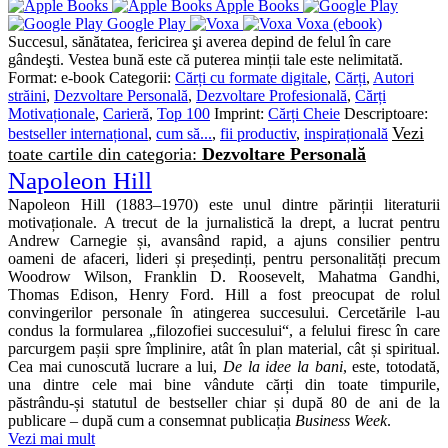
Apple Books
Google Play
Voxa (ebook)
Succesul, sănătatea, fericirea şi averea depind de felul în care
gândeşti. Vestea bună este că puterea minții tale este nelimitată.
Format:
e-book
Categorii:
Cărți cu formate digitale
,
Cărți
,
Autori
străini
,
Dezvoltare Personală
,
Dezvoltare Profesională
,
Cărți
Motivaționale
,
Carieră
,
Top 100
Imprint:
Cărți Cheie
Descriptoare:
Vezi
bestseller internațional
,
cum să...
,
fii productiv
,
inspirațională
toate cartile din categoria:
Dezvoltare Personală
Napoleon Hill
Napoleon Hill (1883–1970) este unul dintre părinții literaturii
motivaționale. A trecut de la jurnalistică la drept, a lucrat pentru
Andrew Carnegie și, avansând rapid, a ajuns consilier pentru
oameni de afaceri, lideri și președinți, pentru personalități precum
Woodrow Wilson, Franklin D. Roosevelt, Mahatma Gandhi,
Thomas Edison, Henry Ford. Hill a fost preocupat de rolul
convingerilor personale în atingerea succesului. Cercetările l‑au
condus la formularea „filozofiei succesului“, a felului firesc în care
parcurgem pașii spre împlinire, atât în plan material, cât și spiritual.
Cea mai cunoscută lucrare a lui,
De la idee la bani
, este, totodată,
una dintre cele mai bine vândute cărți din toate timpurile,
păstrându‑și statutul de bestseller chiar și după 80 de ani de la
publicare – după cum a consemnat publicația
Business Week
.
Vezi mai mult