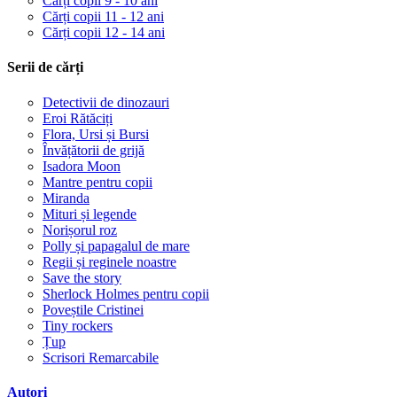
Cărți copii 9 - 10 ani
Cărți copii 11 - 12 ani
Cărți copii 12 - 14 ani
Serii de cărți
Detectivii de dinozauri
Eroi Rătăciți
Flora, Ursi și Bursi
Învățătorii de grijă
Isadora Moon
Mantre pentru copii
Miranda
Mituri și legende
Norișorul roz
Polly și papagalul de mare
Regii și reginele noastre
Save the story
Sherlock Holmes pentru copii
Poveștile Cristinei
Tiny rockers
Țup
Scrisori Remarcabile
Autori