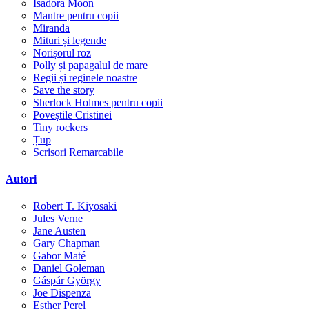
Isadora Moon
Mantre pentru copii
Miranda
Mituri și legende
Norișorul roz
Polly și papagalul de mare
Regii și reginele noastre
Save the story
Sherlock Holmes pentru copii
Poveștile Cristinei
Tiny rockers
Țup
Scrisori Remarcabile
Autori
Robert T. Kiyosaki
Jules Verne
Jane Austen
Gary Chapman
Gabor Maté
Daniel Goleman
Gáspár György
Joe Dispenza
Esther Perel