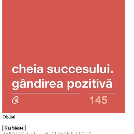
Digital
Răsfoiește
NAPOLEON HILL
,
W. CLEMENT STONE