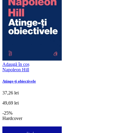
Adaugă în coș
Napoleon Hill
Atinge-ți obiectivele
37,26 lei
49,69 lei
-25%
Hardcover