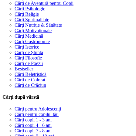
Cărți de Aventură pentru Copii
Cărți Psihologie
Cărți Religie
Cărți Spiritualitate
Cărți Nutriție & Sănătate
Cărți Motivaționale
Cărți Medicină
Cărți Gastronomie
Cărți Istorice
Cărți de Știință
Cărți Filosofie
Cărți de Poezii
Bestseller
Cărți Beletristică
Cărți de Colorat
Cărți de Crăciun
Cărți după vârstă
Cărți pentru Adolescenți
Cărți pentru copilul tău
Cărți copii 1 - 3 ani
Cărți copii 4 - 6 ani
Cărți copii 7 - 8 ani