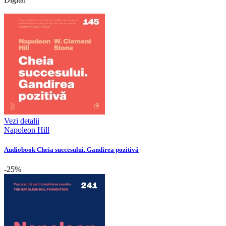
Vezi detalii
Napoleon Hill
Audiobook Cheia succesului. Gandirea pozitivă
-25%