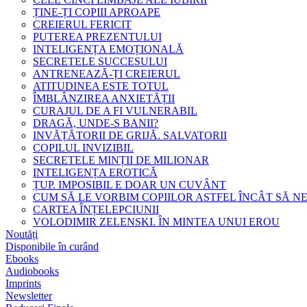
ȚINE-ȚI COPIII APROAPE
CREIERUL FERICIT
PUTEREA PREZENTULUI
INTELIGENȚA EMOȚIONALĂ
SECRETELE SUCCESULUI
ANTRENEAZĂ-ȚI CREIERUL
ATITUDINEA ESTE TOTUL
ÎMBLÂNZIREA ANXIETĂȚII
CURAJUL DE A FI VULNERABIL
DRAGĂ, UNDE-S BANII?
INVĂȚĂTORII DE GRIJĂ. SALVATORII
COPILUL INVIZIBIL
SECRETELE MINȚII DE MILIONAR
INTELIGENȚA EROTICĂ
ȚUP. IMPOSIBIL E DOAR UN CUVÂNT
CUM SĂ LE VORBIM COPIILOR ASTFEL ÎNCÂT SĂ N
CARTEA ÎNȚELEPCIUNII
VOLODIMIR ZELENSKI. ÎN MINTEA UNUI EROU
Noutăți
Disponibile în curând
Ebooks
Audiobooks
Imprints
Newsletter