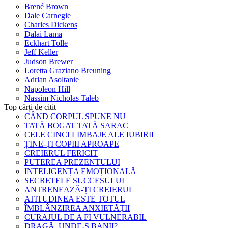
Brené Brown
Dale Carnegie
Charles Dickens
Dalai Lama
Eckhart Tolle
Jeff Keller
Judson Brewer
Loretta Graziano Breuning
Adrian Asoltanie
Napoleon Hill
Nassim Nicholas Taleb
Top cărți de citit
CÂND CORPUL SPUNE NU
TATĂ BOGAT TATĂ SARAC
CELE CINCI LIMBAJE ALE IUBIRII
ȚINE-ȚI COPIII APROAPE
CREIERUL FERICIT
PUTEREA PREZENTULUI
INTELIGENȚA EMOȚIONALĂ
SECRETELE SUCCESULUI
ANTRENEAZĂ-ȚI CREIERUL
ATITUDINEA ESTE TOTUL
ÎMBLÂNZIREA ANXIETĂȚII
CURAJUL DE A FI VULNERABIL
DRAGĂ, UNDE-S BANII?