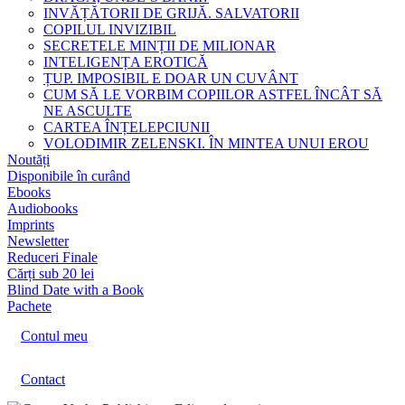
INVĂȚĂTORII DE GRIJĂ. SALVATORII
COPILUL INVIZIBIL
SECRETELE MINȚII DE MILIONAR
INTELIGENȚA EROTICĂ
ȚUP. IMPOSIBIL E DOAR UN CUVÂNT
CUM SĂ LE VORBIM COPIILOR ASTFEL ÎNCÂT SĂ
NE ASCULTE
CARTEA ÎNȚELEPCIUNII
VOLODIMIR ZELENSKI. ÎN MINTEA UNUI EROU
Noutăți
Disponibile în curând
Ebooks
Audiobooks
Imprints
Newsletter
Reduceri Finale
Cărți sub 20 lei
Blind Date with a Book
Pachete
Contul meu
Contact