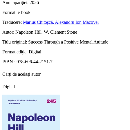
Anul apariției:
2026
Format:
e-book
Traducere:
Marius Chitoşcă, Alexandru Ion Macovei
Autor:
Napoleon Hill, W. Clement Stone
Titlu original:
Success Through a Positive Mental Attitude
Format ediție:
Digital
ISBN :
978-606-44-2151-7
Cărți de același autor
Digital