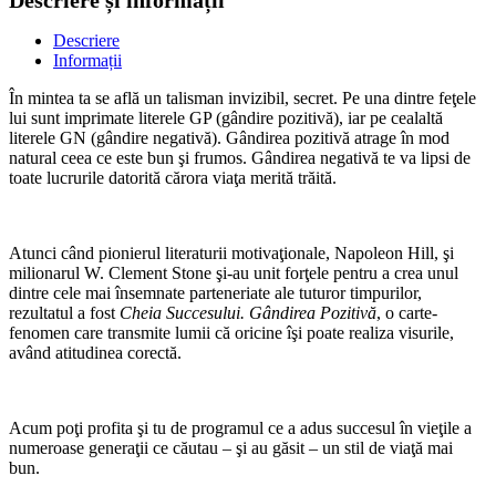
Descriere
Informații
În mintea ta se află un talisman invizibil, secret. Pe una dintre feţele
lui sunt imprimate literele GP (gândire pozitivă), iar pe cealaltă
literele GN (gândire negativă). Gândirea pozitivă atrage în mod
natural ceea ce este bun şi frumos. Gândirea negativă te va lipsi de
toate lucrurile datorită cărora viaţa merită trăită.
Atunci când pionierul literaturii motivaţionale, Napoleon Hill, şi
milionarul W. Clement Stone şi-au unit forţele pentru a crea unul
dintre cele mai însemnate parteneriate ale tuturor timpurilor,
rezultatul a fost
Cheia Succesului. Gândirea Pozitivă
, o carte-
fenomen care transmite lumii că oricine îşi poate realiza visurile,
având atitudinea corectă.
Acum poţi profita şi tu de programul ce a adus succesul în vieţile a
numeroase generaţii ce căutau – şi au găsit – un stil de viaţă mai
bun.