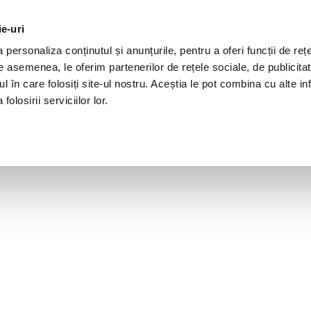
ie-uri
personaliza conținutul și anunțurile, pentru a oferi funcții de rețe
De asemenea, le oferim partenerilor de rețele sociale, de publicita
ul în care folosiți site-ul nostru. Aceștia le pot combina cu alte inf
olosirii serviciilor lor.