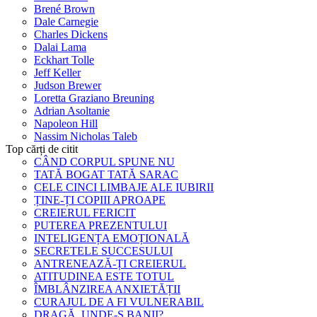
Brené Brown
Dale Carnegie
Charles Dickens
Dalai Lama
Eckhart Tolle
Jeff Keller
Judson Brewer
Loretta Graziano Breuning
Adrian Asoltanie
Napoleon Hill
Nassim Nicholas Taleb
Top cărți de citit
CÂND CORPUL SPUNE NU
TATĂ BOGAT TATĂ SARAC
CELE CINCI LIMBAJE ALE IUBIRII
ȚINE-ȚI COPIII APROAPE
CREIERUL FERICIT
PUTEREA PREZENTULUI
INTELIGENȚA EMOȚIONALĂ
SECRETELE SUCCESULUI
ANTRENEAZĂ-ȚI CREIERUL
ATITUDINEA ESTE TOTUL
ÎMBLÂNZIREA ANXIETĂȚII
CURAJUL DE A FI VULNERABIL
DRAGĂ, UNDE-S BANII?