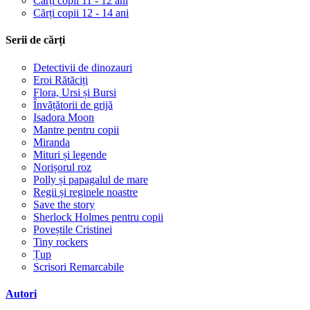
Cărți copii 11 - 12 ani
Cărți copii 12 - 14 ani
Serii de cărți
Detectivii de dinozauri
Eroi Rătăciți
Flora, Ursi și Bursi
Învățătorii de grijă
Isadora Moon
Mantre pentru copii
Miranda
Mituri și legende
Norișorul roz
Polly și papagalul de mare
Regii și reginele noastre
Save the story
Sherlock Holmes pentru copii
Poveștile Cristinei
Tiny rockers
Țup
Scrisori Remarcabile
Autori