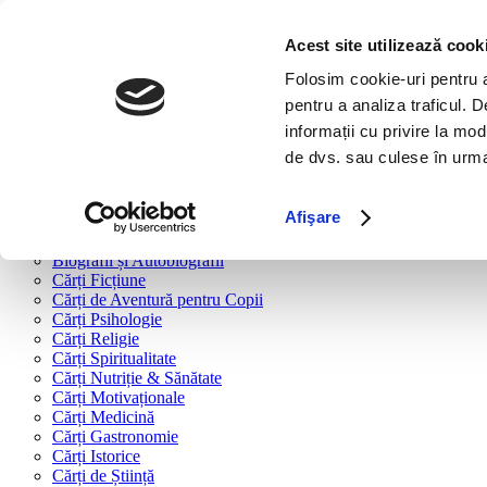
Bine ai venit!
Cărți
Acest site utilizează cook
Folosim cookie-uri pentru a 
Cărți după tipologie
pentru a analiza traficul. 
Cărți Business & Economie
informații cu privire la mod
Cărți Educație Financiară
de dvs. sau culese în urma f
Cărți Antreprenoriat
Cărți Marketing & Comunicare
Cărți Dezvoltare Personală
Afişare
Cărți Familie & Cuplu
Cărți Parenting
Biografii și Autobiografii
Cărți Ficțiune
Cărți de Aventură pentru Copii
Cărți Psihologie
Cărți Religie
Cărți Spiritualitate
Cărți Nutriție & Sănătate
Cărți Motivaționale
Cărți Medicină
Cărți Gastronomie
Cărți Istorice
Cărți de Știință