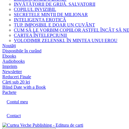
INVĂȚĂTORII DE GRIJĂ. SALVATORII
COPILUL INVIZIBIL
SECRETELE MINȚII DE MILIONAR
INTELIGENȚA EROTICĂ
ȚUP. IMPOSIBIL E DOAR UN CUVÂNT
CUM SĂ LE VORBIM COPIILOR ASTFEL ÎNCÂT SĂ N
CARTEA ÎNȚELEPCIUNII
VOLODIMIR ZELENSKI. ÎN MINTEA UNUI EROU
Noutăți
Disponibile în curând
Ebooks
Audiobooks
Imprints
Newsletter
Reduceri Finale
Cărți sub 20 lei
Blind Date with a Book
Pachete
Contul meu
Contact