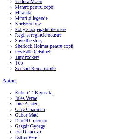
Isadora Moon
Mantre pentru copii
Miranda
Mituri și legende
Norișorul roz
Polly și papagalul de mare
Regii și reginele noastre
Save the story
Sherlock Holmes pentru copii
Poveștile Cristinei
Tiny rockers
Țup
Scrisori Remarcabile
Autori
Robert T. Kiyosaki
Jules Verne
Jane Austen
Gary Chapman
Gabor Maté
Daniel Goleman
Gáspár György
Joe Dispenza
Esther Perel