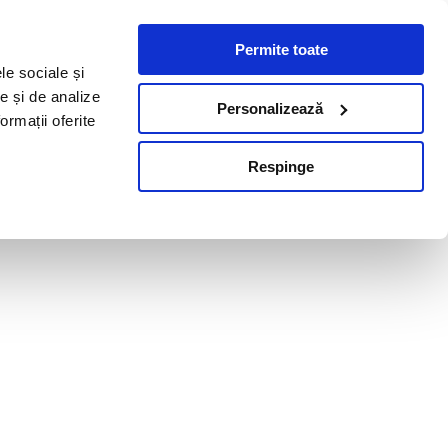
Permite toate
le sociale și
te și de analize
Personalizează
ormații oferite
Respinge