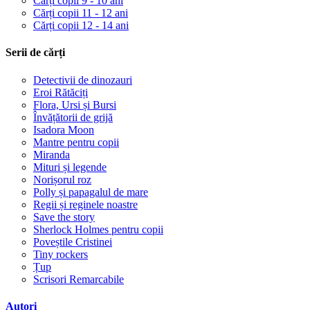
Cărți copii 9 - 10 ani
Cărți copii 11 - 12 ani
Cărți copii 12 - 14 ani
Serii de cărți
Detectivii de dinozauri
Eroi Rătăciți
Flora, Ursi și Bursi
Învățătorii de grijă
Isadora Moon
Mantre pentru copii
Miranda
Mituri și legende
Norișorul roz
Polly și papagalul de mare
Regii și reginele noastre
Save the story
Sherlock Holmes pentru copii
Poveștile Cristinei
Tiny rockers
Țup
Scrisori Remarcabile
Autori