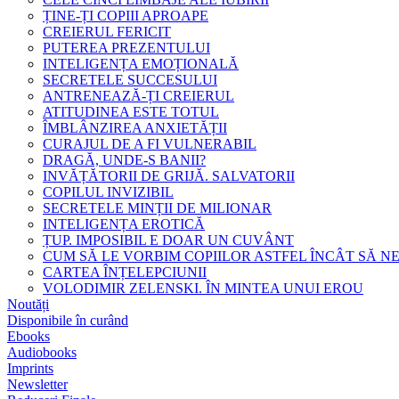
ȚINE-ȚI COPIII APROAPE
CREIERUL FERICIT
PUTEREA PREZENTULUI
INTELIGENȚA EMOȚIONALĂ
SECRETELE SUCCESULUI
ANTRENEAZĂ-ȚI CREIERUL
ATITUDINEA ESTE TOTUL
ÎMBLÂNZIREA ANXIETĂȚII
CURAJUL DE A FI VULNERABIL
DRAGĂ, UNDE-S BANII?
INVĂȚĂTORII DE GRIJĂ. SALVATORII
COPILUL INVIZIBIL
SECRETELE MINȚII DE MILIONAR
INTELIGENȚA EROTICĂ
ȚUP. IMPOSIBIL E DOAR UN CUVÂNT
CUM SĂ LE VORBIM COPIILOR ASTFEL ÎNCÂT SĂ N
CARTEA ÎNȚELEPCIUNII
VOLODIMIR ZELENSKI. ÎN MINTEA UNUI EROU
Noutăți
Disponibile în curând
Ebooks
Audiobooks
Imprints
Newsletter