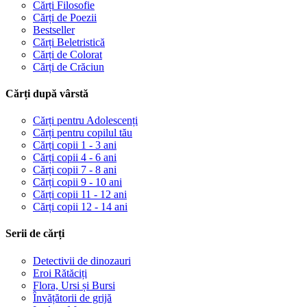
Cărți Filosofie
Cărți de Poezii
Bestseller
Cărți Beletristică
Cărți de Colorat
Cărți de Crăciun
Cărți după vârstă
Cărți pentru Adolescenți
Cărți pentru copilul tău
Cărți copii 1 - 3 ani
Cărți copii 4 - 6 ani
Cărți copii 7 - 8 ani
Cărți copii 9 - 10 ani
Cărți copii 11 - 12 ani
Cărți copii 12 - 14 ani
Serii de cărți
Detectivii de dinozauri
Eroi Rătăciți
Flora, Ursi și Bursi
Învățătorii de grijă