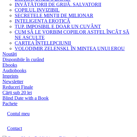
INVĂȚĂTORII DE GRIJĂ. SALVATORII
COPILUL INVIZIBIL
SECRETELE MINȚII DE MILIONAR
INTELIGENȚA EROTICĂ
ȚUP. IMPOSIBIL E DOAR UN CUVÂNT
CUM SĂ LE VORBIM COPIILOR ASTFEL ÎNCÂT SĂ
NE ASCULTE
CARTEA ÎNȚELEPCIUNII
VOLODIMIR ZELENSKI. ÎN MINTEA UNUI EROU
Noutăți
Disponibile în curând
Ebooks
Audiobooks
Imprints
Newsletter
Reduceri Finale
Cărți sub 20 lei
Blind Date with a Book
Pachete
Contul meu
Contact