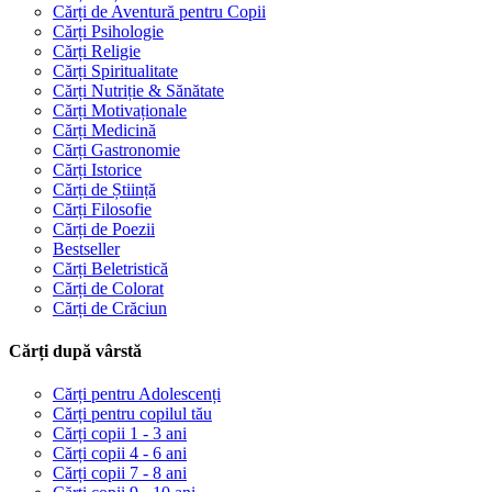
Cărți de Aventură pentru Copii
Cărți Psihologie
Cărți Religie
Cărți Spiritualitate
Cărți Nutriție & Sănătate
Cărți Motivaționale
Cărți Medicină
Cărți Gastronomie
Cărți Istorice
Cărți de Știință
Cărți Filosofie
Cărți de Poezii
Bestseller
Cărți Beletristică
Cărți de Colorat
Cărți de Crăciun
Cărți după vârstă
Cărți pentru Adolescenți
Cărți pentru copilul tău
Cărți copii 1 - 3 ani
Cărți copii 4 - 6 ani
Cărți copii 7 - 8 ani