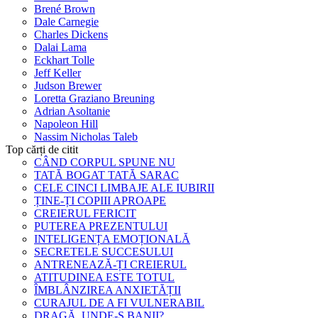
Brené Brown
Dale Carnegie
Charles Dickens
Dalai Lama
Eckhart Tolle
Jeff Keller
Judson Brewer
Loretta Graziano Breuning
Adrian Asoltanie
Napoleon Hill
Nassim Nicholas Taleb
Top cărți de citit
CÂND CORPUL SPUNE NU
TATĂ BOGAT TATĂ SARAC
CELE CINCI LIMBAJE ALE IUBIRII
ȚINE-ȚI COPIII APROAPE
CREIERUL FERICIT
PUTEREA PREZENTULUI
INTELIGENȚA EMOȚIONALĂ
SECRETELE SUCCESULUI
ANTRENEAZĂ-ȚI CREIERUL
ATITUDINEA ESTE TOTUL
ÎMBLÂNZIREA ANXIETĂȚII
CURAJUL DE A FI VULNERABIL
DRAGĂ, UNDE-S BANII?