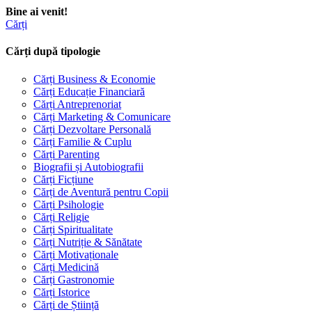
Bine ai venit!
Cărți
Cărți după tipologie
Cărți Business & Economie
Cărți Educație Financiară
Cărți Antreprenoriat
Cărți Marketing & Comunicare
Cărți Dezvoltare Personală
Cărți Familie & Cuplu
Cărți Parenting
Biografii și Autobiografii
Cărți Ficțiune
Cărți de Aventură pentru Copii
Cărți Psihologie
Cărți Religie
Cărți Spiritualitate
Cărți Nutriție & Sănătate
Cărți Motivaționale
Cărți Medicină
Cărți Gastronomie
Cărți Istorice
Cărți de Știință