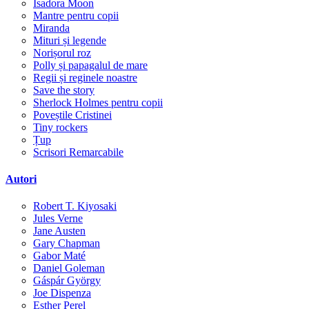
Isadora Moon
Mantre pentru copii
Miranda
Mituri și legende
Norișorul roz
Polly și papagalul de mare
Regii și reginele noastre
Save the story
Sherlock Holmes pentru copii
Poveștile Cristinei
Tiny rockers
Țup
Scrisori Remarcabile
Autori
Robert T. Kiyosaki
Jules Verne
Jane Austen
Gary Chapman
Gabor Maté
Daniel Goleman
Gáspár György
Joe Dispenza
Esther Perel