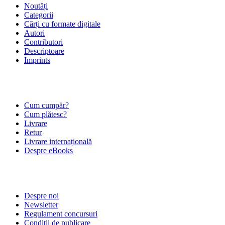
Noutăți
Categorii
Cărți cu formate digitale
Autori
Contributori
Descriptoare
Imprints
ÎNTREBĂRI FRECVENTE
Cum cumpăr?
Cum plătesc?
Livrare
Retur
Livrare internațională
Despre eBooks
DESPRE NOI
Despre noi
Newsletter
Regulament concursuri
Condiții de publicare