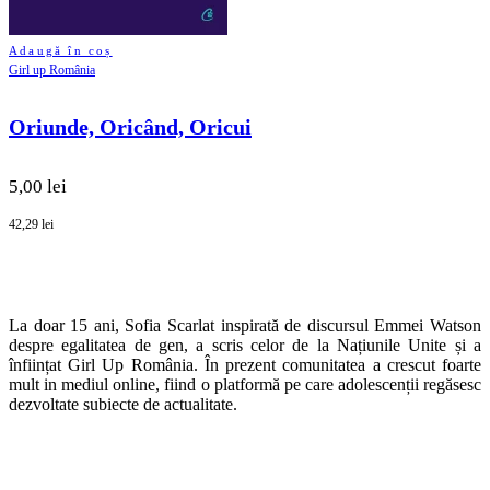
Adaugă în coș
Girl up România
Oriunde, Oricând, Oricui
5,00 lei
42,29 lei
La doar 15 ani, Sofia Scarlat inspirată de discursul Emmei Watson
despre egalitatea de gen, a scris celor de la Națiunile Unite și a
înființat Girl Up România. În prezent comunitatea a crescut foarte
mult in mediul online, fiind o platformă pe care adolescenții regăsesc
dezvoltate subiecte de actualitate.
SHOP