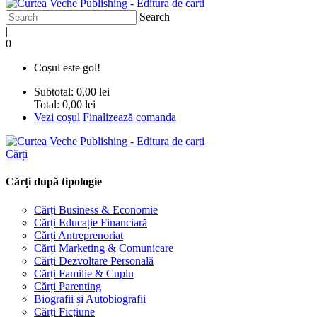
Search
|
0
Coșul este gol!
Subtotal:
0,00 lei
Total:
0,00 lei
Vezi coșul
Finalizează comanda
Cărți
Cărți după tipologie
Cărți Business & Economie
Cărți Educație Financiară
Cărți Antreprenoriat
Cărți Marketing & Comunicare
Cărți Dezvoltare Personală
Cărți Familie & Cuplu
Cărți Parenting
Biografii și Autobiografii
Cărți Ficțiune