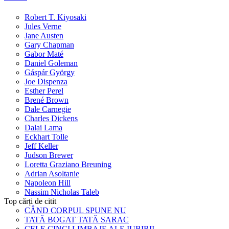
Robert T. Kiyosaki
Jules Verne
Jane Austen
Gary Chapman
Gabor Maté
Daniel Goleman
Gáspár György
Joe Dispenza
Esther Perel
Brené Brown
Dale Carnegie
Charles Dickens
Dalai Lama
Eckhart Tolle
Jeff Keller
Judson Brewer
Loretta Graziano Breuning
Adrian Asoltanie
Napoleon Hill
Nassim Nicholas Taleb
Top cărți de citit
CÂND CORPUL SPUNE NU
TATĂ BOGAT TATĂ SARAC
CELE CINCI LIMBAJE ALE IUBIRII