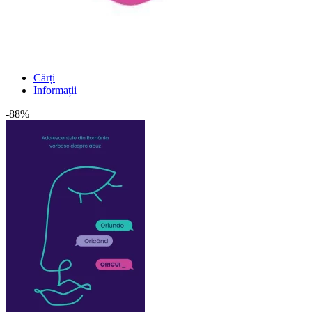
Cărți
Informații
-88%