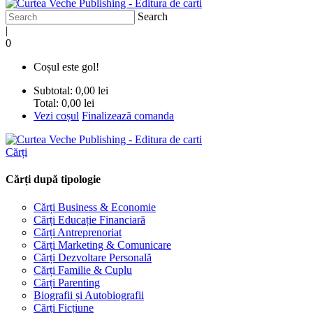
Search
|
0
Coșul este gol!
Subtotal:
0,00 lei
Total:
0,00 lei
Vezi coșul
Finalizează comanda
Cărți
Cărți după tipologie
Cărți Business & Economie
Cărți Educație Financiară
Cărți Antreprenoriat
Cărți Marketing & Comunicare
Cărți Dezvoltare Personală
Cărți Familie & Cuplu
Cărți Parenting
Biografii și Autobiografii
Cărți Ficțiune