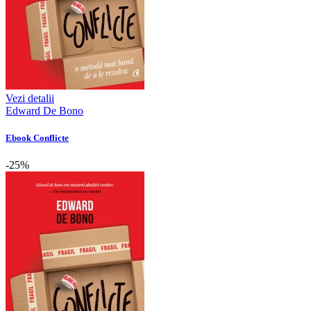
Vezi detalii
Edward De Bono
Ebook Conflicte
-25%