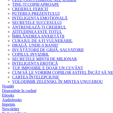
ȚINE-ȚI COPIII APROAPE
CREIERUL FERICIT
PUTEREA PREZENTULUI
INTELIGENȚA EMOȚIONALĂ
SECRETELE SUCCESULUI
ANTRENEAZĂ-ȚI CREIERUL
ATITUDINEA ESTE TOTUL
ÎMBLÂNZIREA ANXIETĂȚII
CURAJUL DE A FI VULNERABIL
DRAGĂ, UNDE-S BANII?
INVĂȚĂTORII DE GRIJĂ. SALVATORII
COPILUL INVIZIBIL
SECRETELE MINȚII DE MILIONAR
INTELIGENȚA EROTICĂ
ȚUP. IMPOSIBIL E DOAR UN CUVÂNT
CUM SĂ LE VORBIM COPIILOR ASTFEL ÎNCÂT SĂ N
CARTEA ÎNȚELEPCIUNII
VOLODIMIR ZELENSKI. ÎN MINTEA UNUI EROU
Noutăți
Disponibile în curând
Ebooks
Audiobooks
Imprints
Newsletter