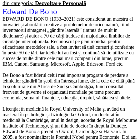
din categoria:
Dezvoltare Personală
Edward De Bono
EDWARD DE BONO (1933–2021) este considerat un maestru al
inovației și abordării creative a problemelor de orice natură, fiind
inventatorul sintagmei „gândire laterală“ (intrată de mult în
dicționare) și autor a 70 de cărți traduse în majoritatea limbilor de
circulație internațională. Recunoscut pe plan mondial pentru
eficacitatea metodelor sale, a fost invitat să țină cursuri și conferințe
în peste 50 de țări, iar ideile lui au fost și continuă să fie utilizate cu
succes de multe dintre cele mai mari companii din lume, precum
IBM, Canon, Samsung, Microsoft, Apple, Ericsson, Ford etc.
De Bono a fost liderul celui mai important program de predare a
tehnicilor gândirii în școli din întreaga lume, de la cele de elită până
la școli rurale din Africa de Sud și Cambodgia, fiind consultat
frecvent de guverne și organizații mondiale pe teme precum
economia, șomajul, finanțele, educația, dreptul, sănătatea și altele.
Licențiat în medicină la Royal University of Malta și având un
masterat în psihologie și fiziologie la Oxford, un doctorat în
medicină la Cambridge, unul în design, acordat de Royal Melbourne
Institute of Technology, și un titlu de doctor în drept la Dundee,
Edward de Bono a predat la Oxford, Cambridge și Harvard. În
2005, a fost nominalizat la Premiul Nobel pentru Economie. Doi ani