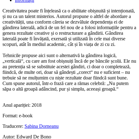
Informații
Creativitatea poate fi înțeleasă ca o abilitate obișnuită și intenționată,
și nu ca un talent misterios. Autorul propune o altfel de abordare a
creativității, una conform căreia se dezvăluie dependența ei de
gândirea laterală, adică de un fel nou de a folosi informațiile pentru a
genera rezultate creative și o restructurare a gândirii. Gândirea
laterală poate fi învățată, exersată și utilizată în cele mai diverse
scopuri, atât în mediul academic, cât și în viața de zi cu zi.
Tehnicile propuse aici sunt o alternativă la gândirea logică,
„verticală“, cu care am fost obișnuiți încă de pe băncile școlii. Ele nu
au pretenția să se substituie acestei gândiri, ci doar o completează,
fiindcă, de multe ori, doar să gândești „corect“ nu e suficient – nu
trebuie să ne mulțumim cu niște rezultate doar fiindcă sunt bune.
Cum spune autorul, într-o frază care a rămas celebră: „Nu putem
săpa o altă groapă adâncind, pur și simplu, aceeași groapă.“
Anul apariției:
2018
Format:
e-book
Traducere:
Sabina Dorneanu
Autor:
Edward De Bono