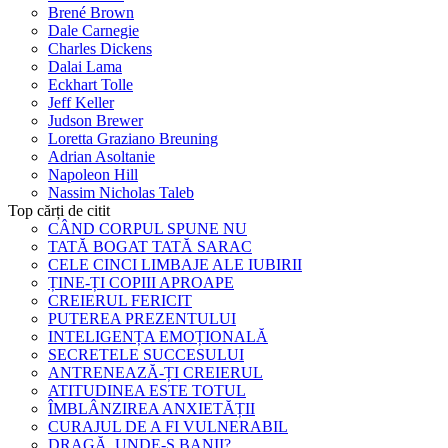
Brené Brown
Dale Carnegie
Charles Dickens
Dalai Lama
Eckhart Tolle
Jeff Keller
Judson Brewer
Loretta Graziano Breuning
Adrian Asoltanie
Napoleon Hill
Nassim Nicholas Taleb
Top cărți de citit
CÂND CORPUL SPUNE NU
TATĂ BOGAT TATĂ SARAC
CELE CINCI LIMBAJE ALE IUBIRII
ȚINE-ȚI COPIII APROAPE
CREIERUL FERICIT
PUTEREA PREZENTULUI
INTELIGENȚA EMOȚIONALĂ
SECRETELE SUCCESULUI
ANTRENEAZĂ-ȚI CREIERUL
ATITUDINEA ESTE TOTUL
ÎMBLÂNZIREA ANXIETĂȚII
CURAJUL DE A FI VULNERABIL
DRAGĂ, UNDE-S BANII?