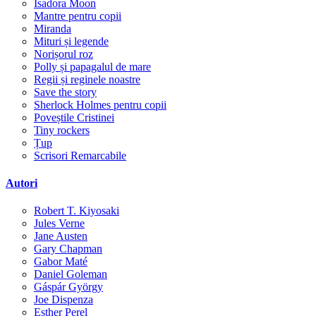
Isadora Moon
Mantre pentru copii
Miranda
Mituri și legende
Norișorul roz
Polly și papagalul de mare
Regii și reginele noastre
Save the story
Sherlock Holmes pentru copii
Poveștile Cristinei
Tiny rockers
Țup
Scrisori Remarcabile
Autori
Robert T. Kiyosaki
Jules Verne
Jane Austen
Gary Chapman
Gabor Maté
Daniel Goleman
Gáspár György
Joe Dispenza
Esther Perel