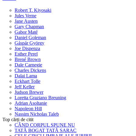
Robert T. Kiyosaki
Jules Verne
Jane Austen
Gary Chapman
Gabor Maté
Daniel Goleman
Gáspár György
Joe Dispenza
Esther Perel
Brené Brown
Dale Carnegie
Charles Dickens
Dalai Lama
Eckhart Tolle
Jeff Keller
Judson Brewer
Loretta Graziano Breuning
Adrian Asoltanie
Napoleon Hill
Nassim Nicholas Taleb
Top cărți de citit
CÂND CORPUL SPUNE NU
TATĂ BOGAT TATĂ SARAC
CELE CINCI LIMBAJE ALE IUBIRII