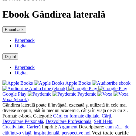
Ebook Gândirea laterală
Paperback
Paperback
Digital
Digital
Paperback
Digital
Apple Books
AudioTribe (ebook)
Google Play
Paydemic
Voxa (ebook)
Gândirea laterală poate fi învățată, exersată și utilizată în cele mai
diverse scopuri, atât în mediul academic, cât și în viața de zi cu zi.
Format:
e-book
Categorii:
Cărți cu formate digitale
,
Cărți
,
Dezvoltare Personală
,
Dezvoltare Profesională
,
Self-Help
,
Creativitate
,
Carieră
Imprint:
Argument
Descriptoare:
cum să...
,
de
Vezi toate cartile
citit într-o viață
,
inspirațională
,
perspective noi