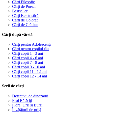
Cărți Filosofie
Cărți de Poezii
Bestseller
Cărți Beletristică
Cărți de Colorat
Cărți de Crăciun
Cărți după vârstă
Cărți pentru Adolescenți
Cărți pentru copilul tău
Cărți copii 1 - 3 ani
Cărți copii 4 - 6 ani
Cărți copii 7 - 8 ani
Cărți copii 9 - 10 ani
Cărți copii 11 - 12 ani
Cărți copii 12 - 14 ani
Serii de cărți
Detectivii de dinozauri
Eroi Rătăciți
Flora, Ursi și Bursi
Învățătorii de grijă