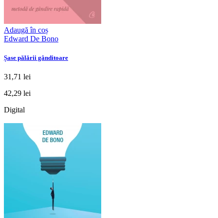
Adaugă în coș
Edward De Bono
Șase pălării gânditoare
31,71 lei
42,29 lei
Digital