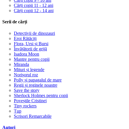
Cărți copii 9 - 10 ani
Cărți copii 11 - 12 ani
Cărți copii 12 - 14 ani
Serii de cărți
Detectivii de dinozauri
Eroi Rătăciți
Flora, Ursi și Bursi
Învățătorii de grijă
Isadora Moon
Mantre pentru copii
Miranda
Mituri și legende
Norișorul roz
Polly și papagalul de mare
Regii și reginele noastre
Save the story
Sherlock Holmes pentru copii
Poveștile Cristinei
Tiny rockers
Țup
Scrisori Remarcabile
Autori