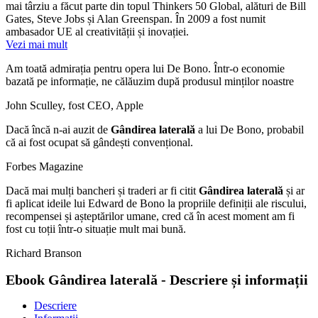
mai târziu a făcut parte din topul Thinkers 50 Global, alături de Bill
Gates, Steve Jobs și Alan Greenspan. În 2009 a fost numit
ambasador UE al creativității și inovației.
Vezi mai mult
Am toată admirația pentru opera lui De Bono. Într-o economie
bazată pe informație, ne călăuzim după produsul minților noastre
John Sculley, fost CEO, Apple
Dacă încă n-ai auzit de
Gândirea laterală
a lui De Bono, probabil
că ai fost ocupat să gândești convențional.
Forbes Magazine
Dacă mai mulți bancheri și traderi ar fi citit
Gândirea laterală
și ar
fi aplicat ideile lui Edward de Bono la propriile definiții ale riscului,
recompensei și așteptărilor umane, cred că în acest moment am fi
fost cu toții într-o situație mult mai bună.
Richard Branson
Ebook Gândirea laterală - Descriere și informații
Descriere