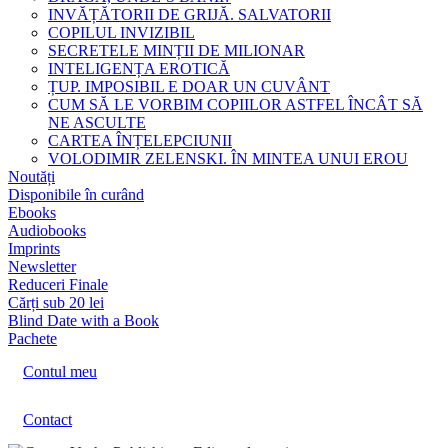
INVĂȚĂTORII DE GRIJĂ. SALVATORII
COPILUL INVIZIBIL
SECRETELE MINȚII DE MILIONAR
INTELIGENȚA EROTICĂ
ȚUP. IMPOSIBIL E DOAR UN CUVÂNT
CUM SĂ LE VORBIM COPIILOR ASTFEL ÎNCÂT SĂ
NE ASCULTE
CARTEA ÎNȚELEPCIUNII
VOLODIMIR ZELENSKI. ÎN MINTEA UNUI EROU
Noutăți
Disponibile în curând
Ebooks
Audiobooks
Imprints
Newsletter
Reduceri Finale
Cărți sub 20 lei
Blind Date with a Book
Pachete
Contul meu
Contact