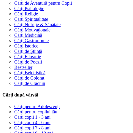
Cărți de Aventură pentru Copii
Cărți Psihologie
Cărți Religie
Cărți Spiritualitate
Cărți Nutriție & Sănătate
Cărți Motivaționale
Cărți Medicină
Cărți Gastronomie
Cărți Istorice
Cărți de Știință
Cărți Filosofie
Cărți de Poezii
Bestseller
Cărți Beletristică
Cărți de Colorat
Cărți de Crăciun
Cărți după vârstă
Cărți pentru Adolescenți
Cărți pentru copilul tău
Cărți copii 1 - 3 ani
Cărți copii 4 - 6 ani
Cărți copii 7 - 8 ani