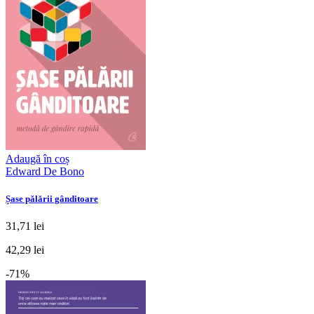
Adaugă în coș
Edward De Bono
Șase pălării gânditoare
31,71 lei
42,29 lei
-71%