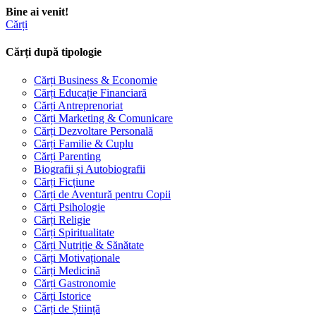
Bine ai venit!
Cărți
Cărți după tipologie
Cărți Business & Economie
Cărți Educație Financiară
Cărți Antreprenoriat
Cărți Marketing & Comunicare
Cărți Dezvoltare Personală
Cărți Familie & Cuplu
Cărți Parenting
Biografii și Autobiografii
Cărți Ficțiune
Cărți de Aventură pentru Copii
Cărți Psihologie
Cărți Religie
Cărți Spiritualitate
Cărți Nutriție & Sănătate
Cărți Motivaționale
Cărți Medicină
Cărți Gastronomie
Cărți Istorice
Cărți de Știință