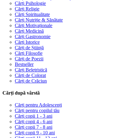
Cărți Psihologie
Cărți Religie
Cărți Spiritualitate
Cărți Nutriție & Sănătate
Cărți Motivaționale
Cărți Medicină
Cărți Gastronomie
Cărți Istorice
Cărți de Știință
Cărți Filosofie
Cărți de Poezii
Bestseller
Cărți Beletristică
Cărți de Colorat
Cărți de Crăciun
Cărți după vârstă
Cărți pentru Adolescenți
Cărți pentru copilul tău
Cărți copii 1 - 3 ani
Cărți copii 4 - 6 ani
Cărți copii 7 - 8 ani
Cărți copii 9 - 10 ani