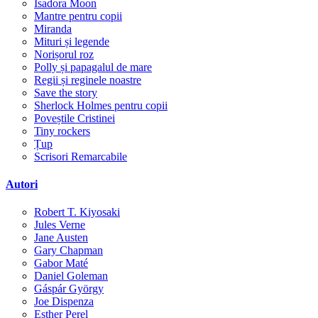
Isadora Moon
Mantre pentru copii
Miranda
Mituri și legende
Norișorul roz
Polly și papagalul de mare
Regii și reginele noastre
Save the story
Sherlock Holmes pentru copii
Poveștile Cristinei
Tiny rockers
Țup
Scrisori Remarcabile
Autori
Robert T. Kiyosaki
Jules Verne
Jane Austen
Gary Chapman
Gabor Maté
Daniel Goleman
Gáspár György
Joe Dispenza
Esther Perel