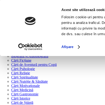
Bine ai venit!
Cărți
Acest site utilizează cook
Folosim cookie-uri pentru a 
Cărți după tipologie
pentru a analiza traficul. 
Cărți Business & Economie
informații cu privire la mod
Cărți Educație Financiară
de dvs. sau culese în urma f
Cărți Antreprenoriat
Cărți Marketing & Comunicare
Cărți Dezvoltare Personală
Afişare
Cărți Familie & Cuplu
Cărți Parenting
Biografii și Autobiografii
Cărți Ficțiune
Cărți de Aventură pentru Copii
Cărți Psihologie
Cărți Religie
Cărți Spiritualitate
Cărți Nutriție & Sănătate
Cărți Motivaționale
Cărți Medicină
Cărți Gastronomie
Cărți Istorice
Cărți de Știință