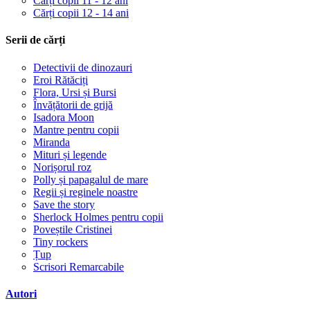
Cărți copii 11 - 12 ani
Cărți copii 12 - 14 ani
Serii de cărți
Detectivii de dinozauri
Eroi Rătăciți
Flora, Ursi și Bursi
Învățătorii de grijă
Isadora Moon
Mantre pentru copii
Miranda
Mituri și legende
Norișorul roz
Polly și papagalul de mare
Regii și reginele noastre
Save the story
Sherlock Holmes pentru copii
Poveștile Cristinei
Tiny rockers
Țup
Scrisori Remarcabile
Autori