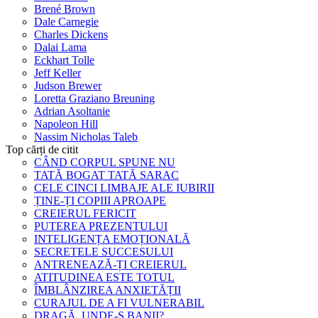
Brené Brown
Dale Carnegie
Charles Dickens
Dalai Lama
Eckhart Tolle
Jeff Keller
Judson Brewer
Loretta Graziano Breuning
Adrian Asoltanie
Napoleon Hill
Nassim Nicholas Taleb
Top cărți de citit
CÂND CORPUL SPUNE NU
TATĂ BOGAT TATĂ SARAC
CELE CINCI LIMBAJE ALE IUBIRII
ȚINE-ȚI COPIII APROAPE
CREIERUL FERICIT
PUTEREA PREZENTULUI
INTELIGENȚA EMOȚIONALĂ
SECRETELE SUCCESULUI
ANTRENEAZĂ-ȚI CREIERUL
ATITUDINEA ESTE TOTUL
ÎMBLÂNZIREA ANXIETĂȚII
CURAJUL DE A FI VULNERABIL
DRAGĂ, UNDE-S BANII?