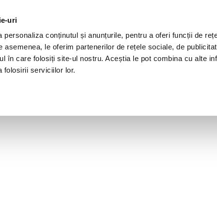
ie-uri
personaliza conținutul și anunțurile, pentru a oferi funcții de rețe
De asemenea, le oferim partenerilor de rețele sociale, de publicita
ul în care folosiți site-ul nostru. Aceștia le pot combina cu alte inf
olosirii serviciilor lor.