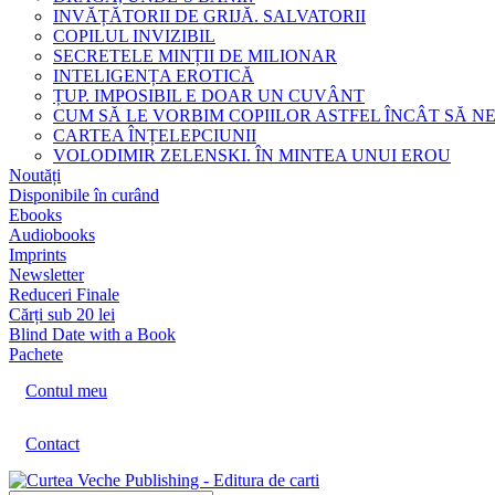
INVĂȚĂTORII DE GRIJĂ. SALVATORII
COPILUL INVIZIBIL
SECRETELE MINȚII DE MILIONAR
INTELIGENȚA EROTICĂ
ȚUP. IMPOSIBIL E DOAR UN CUVÂNT
CUM SĂ LE VORBIM COPIILOR ASTFEL ÎNCÂT SĂ N
CARTEA ÎNȚELEPCIUNII
VOLODIMIR ZELENSKI. ÎN MINTEA UNUI EROU
Noutăți
Disponibile în curând
Ebooks
Audiobooks
Imprints
Newsletter
Reduceri Finale
Cărți sub 20 lei
Blind Date with a Book
Pachete
Contul meu
Contact