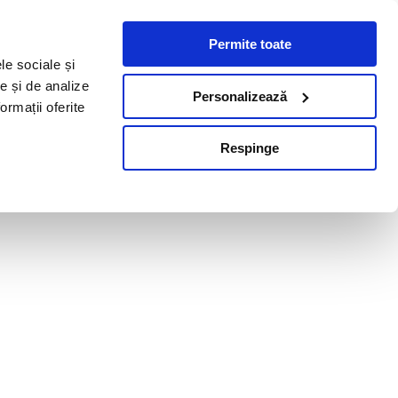
Permite toate
le sociale și
te și de analize
Personalizează
ormații oferite
Respinge