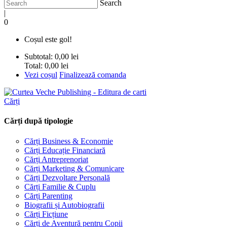
Search
|
0
Coșul este gol!
Subtotal:
0,00 lei
Total:
0,00 lei
Vezi coșul
Finalizează comanda
Cărți
Cărți după tipologie
Cărți Business & Economie
Cărți Educație Financiară
Cărți Antreprenoriat
Cărți Marketing & Comunicare
Cărți Dezvoltare Personală
Cărți Familie & Cuplu
Cărți Parenting
Biografii și Autobiografii
Cărți Ficțiune
Cărți de Aventură pentru Copii