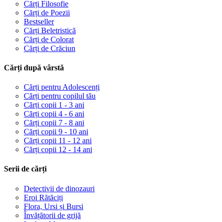
Cărți Filosofie
Cărți de Poezii
Bestseller
Cărți Beletristică
Cărți de Colorat
Cărți de Crăciun
Cărți după vârstă
Cărți pentru Adolescenți
Cărți pentru copilul tău
Cărți copii 1 - 3 ani
Cărți copii 4 - 6 ani
Cărți copii 7 - 8 ani
Cărți copii 9 - 10 ani
Cărți copii 11 - 12 ani
Cărți copii 12 - 14 ani
Serii de cărți
Detectivii de dinozauri
Eroi Rătăciți
Flora, Ursi și Bursi
Învățătorii de grijă