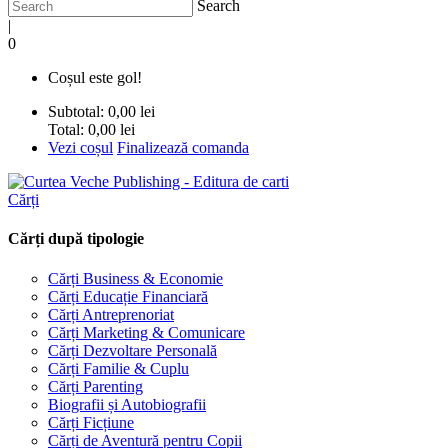
Search
|
0
Coșul este gol!
Subtotal:
0,00 lei
Total:
0,00 lei
Vezi coșul
Finalizează comanda
Cărți
Cărți după tipologie
Cărți Business & Economie
Cărți Educație Financiară
Cărți Antreprenoriat
Cărți Marketing & Comunicare
Cărți Dezvoltare Personală
Cărți Familie & Cuplu
Cărți Parenting
Biografii și Autobiografii
Cărți Ficțiune
Cărți de Aventură pentru Copii