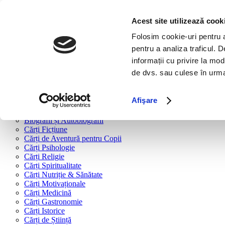
Bine ai venit!
Cărți
Acest site utilizează cook
Folosim cookie-uri pentru a 
Cărți după tipologie
pentru a analiza traficul. 
Cărți Business & Economie
informații cu privire la mod
Cărți Educație Financiară
de dvs. sau culese în urma f
Cărți Antreprenoriat
Cărți Marketing & Comunicare
Cărți Dezvoltare Personală
Afişare
Cărți Familie & Cuplu
Cărți Parenting
Biografii și Autobiografii
Cărți Ficțiune
Cărți de Aventură pentru Copii
Cărți Psihologie
Cărți Religie
Cărți Spiritualitate
Cărți Nutriție & Sănătate
Cărți Motivaționale
Cărți Medicină
Cărți Gastronomie
Cărți Istorice
Cărți de Știință