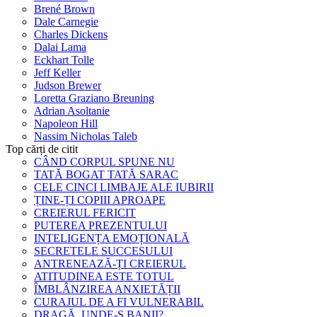
Brené Brown
Dale Carnegie
Charles Dickens
Dalai Lama
Eckhart Tolle
Jeff Keller
Judson Brewer
Loretta Graziano Breuning
Adrian Asoltanie
Napoleon Hill
Nassim Nicholas Taleb
Top cărți de citit
CÂND CORPUL SPUNE NU
TATĂ BOGAT TATĂ SARAC
CELE CINCI LIMBAJE ALE IUBIRII
ȚINE-ȚI COPIII APROAPE
CREIERUL FERICIT
PUTEREA PREZENTULUI
INTELIGENȚA EMOȚIONALĂ
SECRETELE SUCCESULUI
ANTRENEAZĂ-ȚI CREIERUL
ATITUDINEA ESTE TOTUL
ÎMBLÂNZIREA ANXIETĂȚII
CURAJUL DE A FI VULNERABIL
DRAGĂ, UNDE-S BANII?