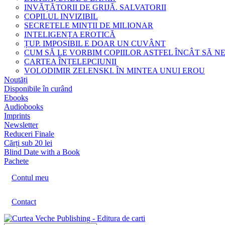
INVĂȚĂTORII DE GRIJĂ. SALVATORII
COPILUL INVIZIBIL
SECRETELE MINȚII DE MILIONAR
INTELIGENȚA EROTICĂ
ȚUP. IMPOSIBIL E DOAR UN CUVÂNT
CUM SĂ LE VORBIM COPIILOR ASTFEL ÎNCÂT SĂ N
CARTEA ÎNȚELEPCIUNII
VOLODIMIR ZELENSKI. ÎN MINTEA UNUI EROU
Noutăți
Disponibile în curând
Ebooks
Audiobooks
Imprints
Newsletter
Reduceri Finale
Cărți sub 20 lei
Blind Date with a Book
Pachete
Contul meu
Contact