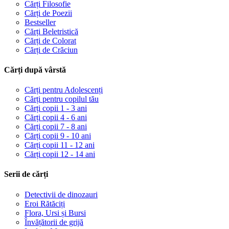
Cărți Filosofie
Cărți de Poezii
Bestseller
Cărți Beletristică
Cărți de Colorat
Cărți de Crăciun
Cărți după vârstă
Cărți pentru Adolescenți
Cărți pentru copilul tău
Cărți copii 1 - 3 ani
Cărți copii 4 - 6 ani
Cărți copii 7 - 8 ani
Cărți copii 9 - 10 ani
Cărți copii 11 - 12 ani
Cărți copii 12 - 14 ani
Serii de cărți
Detectivii de dinozauri
Eroi Rătăciți
Flora, Ursi și Bursi
Învățătorii de grijă