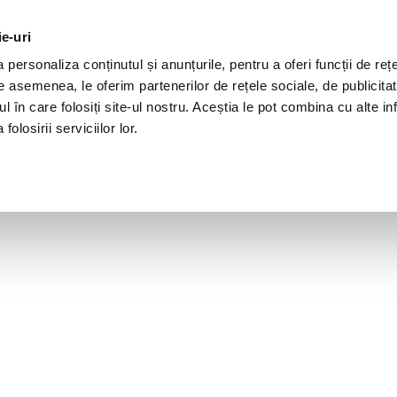
ie-uri
personaliza conținutul și anunțurile, pentru a oferi funcții de rețe
De asemenea, le oferim partenerilor de rețele sociale, de publicita
ul în care folosiți site-ul nostru. Aceștia le pot combina cu alte inf
olosirii serviciilor lor.