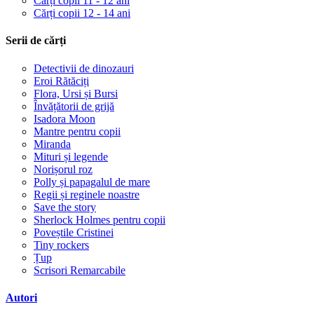
Cărți copii 11 - 12 ani
Cărți copii 12 - 14 ani
Serii de cărți
Detectivii de dinozauri
Eroi Rătăciți
Flora, Ursi și Bursi
Învățătorii de grijă
Isadora Moon
Mantre pentru copii
Miranda
Mituri și legende
Norișorul roz
Polly și papagalul de mare
Regii și reginele noastre
Save the story
Sherlock Holmes pentru copii
Poveștile Cristinei
Tiny rockers
Țup
Scrisori Remarcabile
Autori