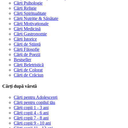
Cărți Psihologie
Cărți Religie
Cărți Spiritualitate
Cărți Nutriție & Sănătate
Cărți Motivaționale
Cărți Medicină
Cărți Gastronomie
Cărți Istorice
Cărți de Știință
Cărți Filosofie
Cărți de Poezii
Bestseller
Cărți Beletristică
Cărți de Colorat
Cărți de Crăciun
Cărți după vârstă
Cărți pentru Adolescenți
Cărți pentru copilul tău
Cărți copii 1 - 3 ani
Cărți copii 4 - 6 ani
Cărți copii 7 - 8 ani
Cărți copii 9 - 10 ani