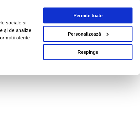
Permite toate
le sociale și
te și de analize
Personalizează
ormații oferite
Respinge