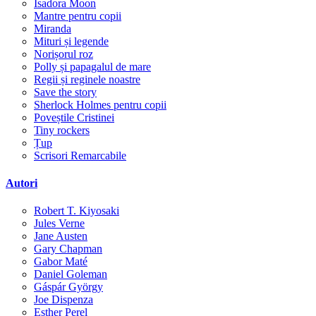
Isadora Moon
Mantre pentru copii
Miranda
Mituri și legende
Norișorul roz
Polly și papagalul de mare
Regii și reginele noastre
Save the story
Sherlock Holmes pentru copii
Poveștile Cristinei
Tiny rockers
Țup
Scrisori Remarcabile
Autori
Robert T. Kiyosaki
Jules Verne
Jane Austen
Gary Chapman
Gabor Maté
Daniel Goleman
Gáspár György
Joe Dispenza
Esther Perel